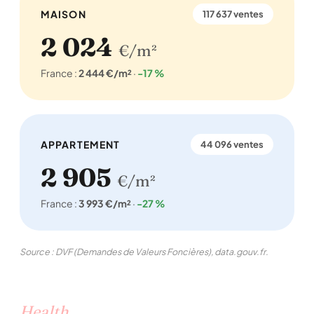
MAISON
117 637 ventes
2 024
€/m²
France :
2 444 €/m²
·
-17 %
APPARTEMENT
44 096 ventes
2 905
€/m²
France :
3 993 €/m²
·
-27 %
Source : DVF (Demandes de Valeurs Foncières), data.gouv.fr.
Health