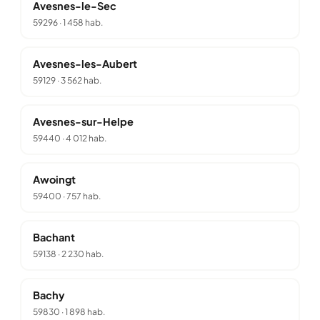
Avesnes-le-Sec
59296
·
1 458 hab.
Avesnes-les-Aubert
59129
·
3 562 hab.
Avesnes-sur-Helpe
59440
·
4 012 hab.
Awoingt
59400
·
757 hab.
Bachant
59138
·
2 230 hab.
Bachy
59830
·
1 898 hab.