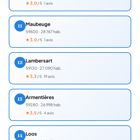
★
3,0
/ 5 · 1 avis
Maubeuge
11
59600
·
28 767 hab.
★
3,0
/ 5 · 1 avis
Lambersart
12
59130
·
27 090 hab.
★
3,3
/ 5 · 19 avis
Armentières
13
59280
·
26 998 hab.
★
3,5
/ 5 · 4 avis
Loos
14