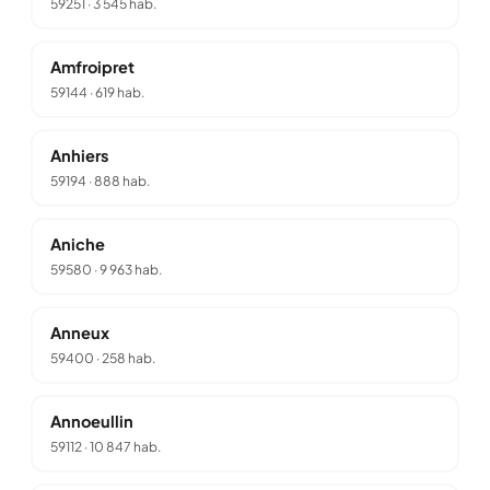
59251
·
3 545 hab.
Amfroipret
59144
·
619 hab.
Anhiers
59194
·
888 hab.
Aniche
59580
·
9 963 hab.
Anneux
59400
·
258 hab.
Annoeullin
59112
·
10 847 hab.