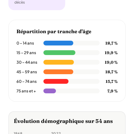
décès
Répartition par tranche d'âge
18,7 %
0 – 14 ans
19,9 %
15 – 29 ans
19,0 %
30 – 44 ans
18,7 %
45 – 59 ans
15,7 %
60 – 74 ans
7,9 %
75 ans et +
Évolution démographique sur 54 ans
1968
2022