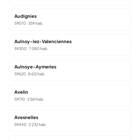
Audignies
59570
·
359 hab.
Aulnoy-lez-Valenciennes
59300
·
7 080 hab.
Aulnoye-Aymeries
59620
·
8 612 hab.
Avelin
59710
·
2 561 hab.
Avesnelles
59440
·
2 232 hab.