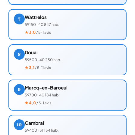
Wattrelos
7
59150
·
40 847 hab.
★
3,0
/ 5 · 1 avis
Douai
8
59500
·
40 250 hab.
★
3,1
/ 5 · 11 avis
Marcq-en-Baroeul
9
59700
·
40 184 hab.
★
4,0
/ 5 · 1 avis
Cambrai
10
59400
·
31 134 hab.