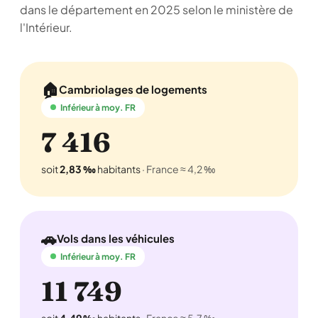
dans le département en 2025 selon le ministère de
l'Intérieur.
🏠
Cambriolages de logements
Inférieur à moy. FR
7 416
soit
2,83 ‰
habitants
· France ≈ 4,2 ‰
🚗
Vols dans les véhicules
Inférieur à moy. FR
11 749
soit
4,49 ‰
habitants
· France ≈ 5,7 ‰