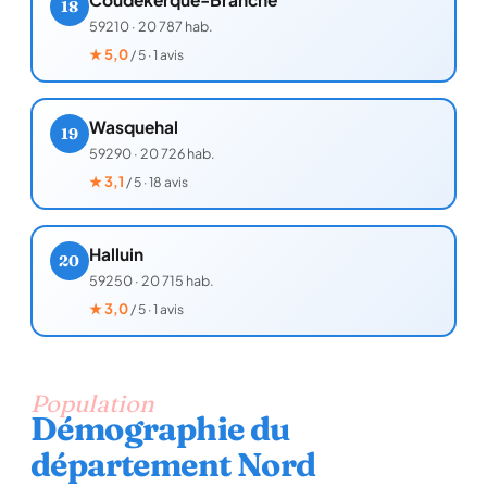
18
59210
·
20 787 hab.
★
5,0
/ 5 · 1 avis
Wasquehal
19
59290
·
20 726 hab.
★
3,1
/ 5 · 18 avis
Halluin
20
59250
·
20 715 hab.
★
3,0
/ 5 · 1 avis
Population
Démographie du
département Nord