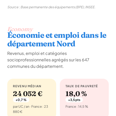
Source : Base permanente des équipements (BPE), INSEE.
Economy
Économie et emploi dans le
département Nord
Revenus, emploi et catégories
socioprofessionnelles agrégés sur les 647
communes du département.
REVENU MÉDIAN
TAUX DE PAUVRETÉ
24 052 €
18,0 %
+0,7 %
+3,5 pts
par UC / an · France : 23
France : 14,5 %
880 €