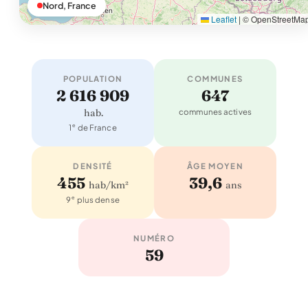
Nord, France
Leaflet
|
© OpenStreetMa
POPULATION
COMMUNES
2 616 909
647
hab.
communes actives
e
1
de France
DENSITÉ
ÂGE MOYEN
455
39,6
hab/km²
ans
e
9
plus dense
NUMÉRO
59