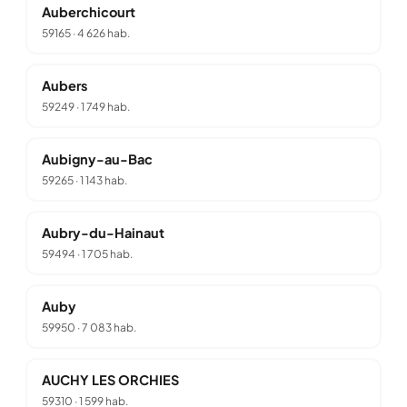
Auberchicourt
59165
·
4 626 hab.
Aubers
59249
·
1 749 hab.
Aubigny-au-Bac
59265
·
1 143 hab.
Aubry-du-Hainaut
59494
·
1 705 hab.
Auby
59950
·
7 083 hab.
AUCHY LES ORCHIES
59310
·
1 599 hab.