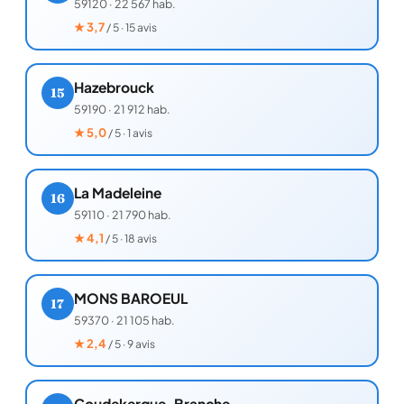
59120
·
22 567 hab.
★
3,7
/ 5 · 15 avis
Hazebrouck
15
59190
·
21 912 hab.
★
5,0
/ 5 · 1 avis
La Madeleine
16
59110
·
21 790 hab.
★
4,1
/ 5 · 18 avis
MONS BAROEUL
17
59370
·
21 105 hab.
★
2,4
/ 5 · 9 avis
Coudekerque-Branche