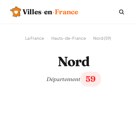
Villes
·
en
·
France
La France
›
Hauts-de-France
›
Nord (59)
Nord
59
Département