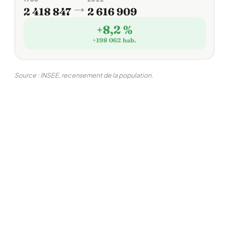
→
2 418 847
2 616 909
+8,2 %
+198 062 hab.
Source : INSEE, recensement de la population.