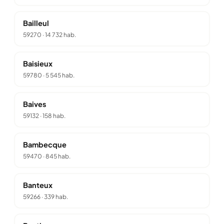
Bailleul
59270
·
14 732 hab.
Baisieux
59780
·
5 545 hab.
Baives
59132
·
158 hab.
Bambecque
59470
·
845 hab.
Banteux
59266
·
339 hab.