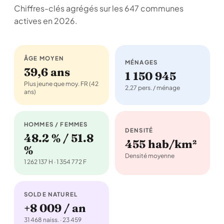
Chiffres-clés agrégés sur les 647 communes
actives en 2026.
ÂGE MOYEN
MÉNAGES
39,6 ans
1 150 945
Plus jeune que moy. FR (42
2,27 pers. / ménage
ans)
HOMMES / FEMMES
DENSITÉ
48.2 % / 51.8
455 hab/km²
%
Densité moyenne
1 262 137 H · 1 354 772 F
SOLDE NATUREL
+8 009 / an
31 468 naiss. · 23 459