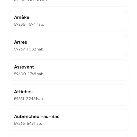
Arnèke
59285
·
1 594 hab.
Artres
59269
·
1 082 hab.
Assevent
59600
·
1 769 hab.
Attiches
59551
·
2 245 hab.
Aubencheul-au-Bac
59265
·
549 hab.