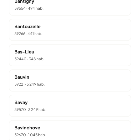
Bantigny
59554
·
494 hab.
Bantouzelle
59266
·
441 hab.
Bas-Lieu
59440
·
348 hab.
Bauvin
59221
·
5 249 hab.
Bavay
59570
·
3 249 hab.
Bavinchove
59670
·
1 045 hab.