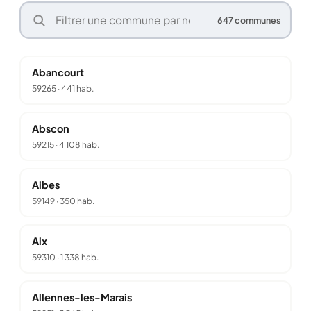
647 communes
Abancourt
59265
·
441 hab.
Abscon
59215
·
4 108 hab.
Aibes
59149
·
350 hab.
Aix
59310
·
1 338 hab.
Allennes-les-Marais