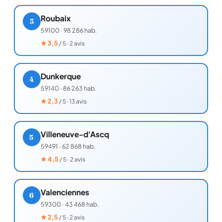
Roubaix
3
59100
·
98 286 hab.
★
3,5
/ 5 · 2 avis
Dunkerque
4
59140
·
86 263 hab.
★
2,3
/ 5 · 13 avis
Villeneuve-d'Ascq
5
59491
·
62 868 hab.
★
4,5
/ 5 · 2 avis
Valenciennes
6
59300
·
43 468 hab.
★
2,5
/ 5 · 2 avis