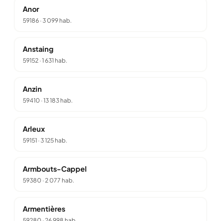
Anor
59186
·
3 099 hab.
Anstaing
59152
·
1 631 hab.
Anzin
59410
·
13 183 hab.
Arleux
59151
·
3 125 hab.
Armbouts-Cappel
59380
·
2 077 hab.
Armentières
59280
·
26 998 hab.