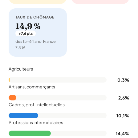
TAUX DE CHÔMAGE
14,9 %
+7,6 pts
des 15-64 ans · France :
7,3 %
Agriculteurs
0,3%
Artisans, commerçants
2,6%
Cadres, prof. intellectuelles
10,1%
Professions intermédiaires
14,4%