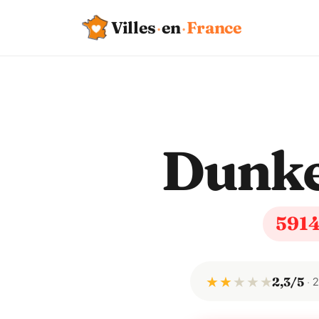
Villes
·
en
·
France
Dunk
591
★ ★
★
★
★
2,3/5
2