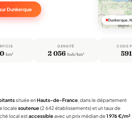
 sur Dunkerque
Dunkerque, 
RFICIE
DENSITÉ
CODE 
,0
2 056
59
km²
hab/km²
bitants
située en
Hauts-de-France
, dans le département
e locale
soutenue
(2 642 établissements) et un taux de
rché local est
accessible
avec un prix médian de
1 976 €/m²