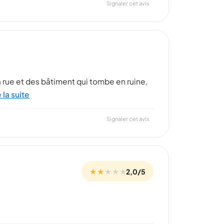
Signaler cet avis
 la rue et des bâtiment qui tombe en ruine,
e la suite
Signaler cet avis
★ ★
★
★
★
2,0/5