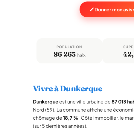
Donner mon avis
POPULATION
SUPE
86 263
42
hab.
Vivre à Dunkerque
Dunkerque
est une ville urbaine de
87 013 ha
Nord (59). La commune affiche une économi
chômage de
18,7 %
. Côté immobilier, le ma
(sur 5 dernières années).