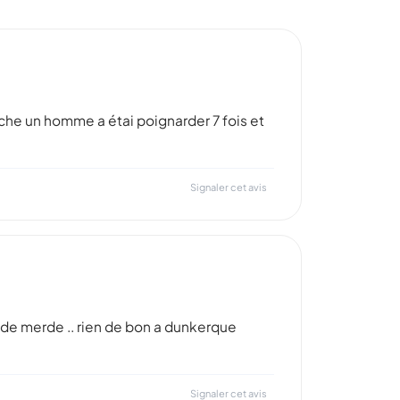
anche un homme a étai poignarder 7 fois et
Signaler cet avis
s de merde .. rien de bon a dunkerque
Signaler cet avis