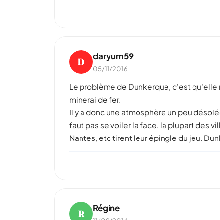
daryum59
D
05/11/2016
Le problème de Dunkerque, c'est qu'elle n"a
minerai de fer.
Il y a donc une atmosphère un peu désolée
faut pas se voiler la face, la plupart des 
Nantes, etc tirent leur épingle du jeu. Du
Régine
R