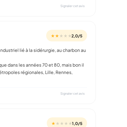
Signaler cet avis
★ ★
★
★
★
2,0/5
dustriel lié à la sidérurgie, au charbon au
ue dans les années 70 et 80, mais bon il
métropoles régionales, Lille, Rennes,
Signaler cet avis
★
★
★
★
★
1,0/5