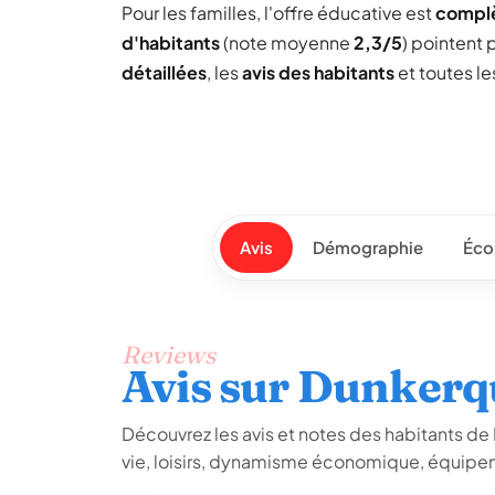
Pour les familles, l'offre éducative est
compl
d'habitants
(note moyenne
2,3/5
) pointent 
détaillées
, les
avis des habitants
et toutes l
Avis
Démographie
Éco
Reviews
Avis sur Dunkerq
Découvrez les avis et notes des habitants de D
vie, loisirs, dynamisme économique, équipem