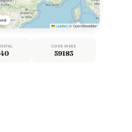
Nord
Leaflet
|
© OpenStreetMap
POSTAL
CODE INSEE
140
59183