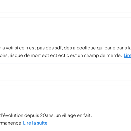
en a voir si ce n est pas des sdf, des alcoolique qui parle dans
ttoirs, risque de mort ect ect ect c est un champ de merde.
Lir
as d'évolution depuis 20ans, un village en fait.
permanence
Lire la suite