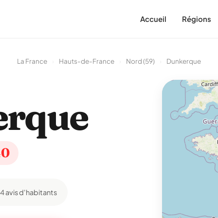
Accueil
Régions
La France
›
Hauts-de-France
›
Nord (59)
›
Dunkerque
erque
40
4 avis d'habitants