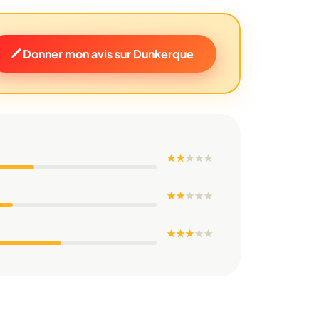
Donner mon avis sur Dunkerque
★ ★
★
★
★
★ ★
★
★
★
★ ★ ★
★
★