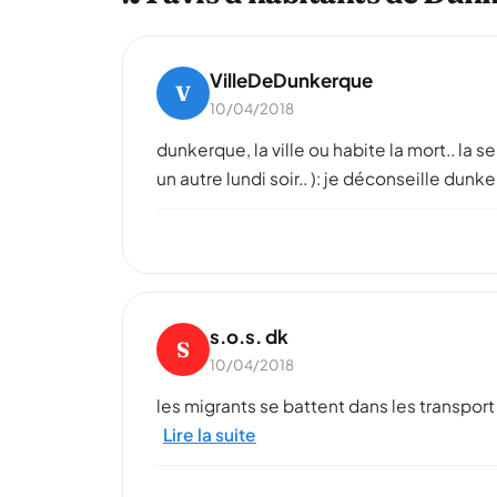
VilleDeDunkerque
V
10/04/2018
dunkerque, la ville ou habite la mort.. la 
un autre lundi soir.. ): je déconseille dun
s.o.s. dk
S
10/04/2018
les migrants se battent dans les transport
Lire la suite