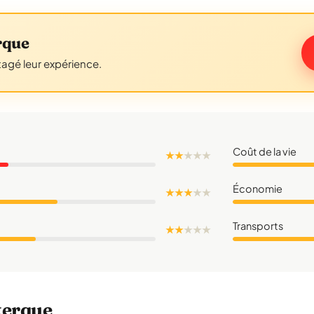
rque
tagé leur expérience.
Coût de la vie
★ ★
★
★
★
Économie
★ ★ ★
★
★
Transports
★ ★
★
★
★
kerque