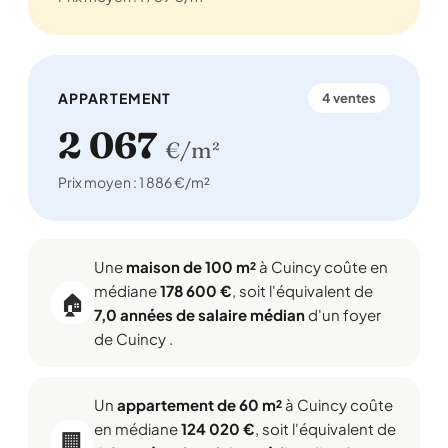
APPARTEMENT
4 ventes
2 067
€/m²
Prix moyen : 1 886 €/m²
Une
maison de 100 m²
à Cuincy coûte en
médiane
178 600 €
, soit l'équivalent de
🏠
7,0 années de salaire médian
d'un foyer
de Cuincy .
Un
appartement de 60 m²
à Cuincy coûte
en médiane
124 020 €
, soit l'équivalent de
🏢