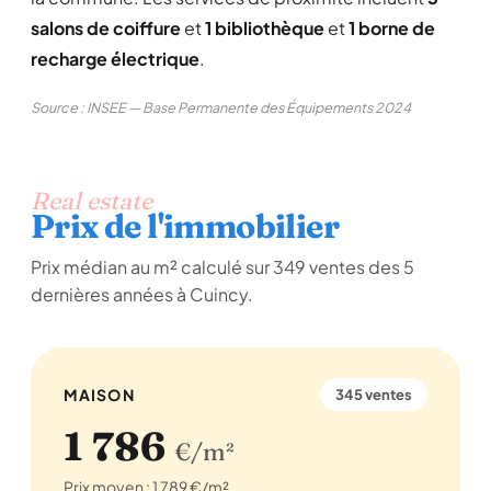
salons de coiffure
et
1 bibliothèque
et
1 borne de
recharge électrique
.
Source : INSEE — Base Permanente des Équipements 2024
Real estate
Prix de l'immobilier
Prix médian au m² calculé sur 349 ventes des 5
dernières années à Cuincy.
MAISON
345 ventes
1 786
€/m²
Prix moyen : 1 789 €/m²