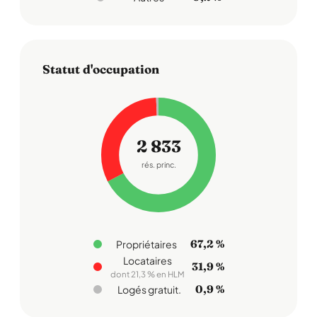
Statut d'occupation
2 833
rés. princ.
67,2 %
Propriétaires
Locataires
31,9 %
dont 21,3 % en HLM
0,9 %
Logés gratuit.