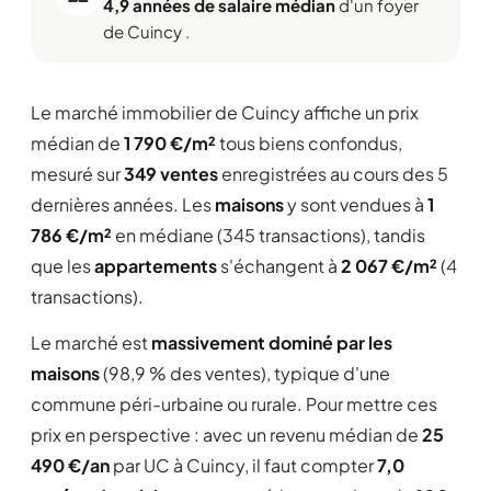
4,9 années de salaire médian
d'un foyer
de Cuincy .
Le marché immobilier de Cuincy affiche un prix
médian de
1 790 €/m²
tous biens confondus,
mesuré sur
349 ventes
enregistrées au cours des 5
dernières années. Les
maisons
y sont vendues à
1
786 €/m²
en médiane (345 transactions), tandis
que les
appartements
s'échangent à
2 067 €/m²
(4
transactions).
Le marché est
massivement dominé par les
maisons
(98,9 % des ventes), typique d'une
commune péri-urbaine ou rurale. Pour mettre ces
prix en perspective : avec un revenu médian de
25
490 €/an
par UC à Cuincy, il faut compter
7,0