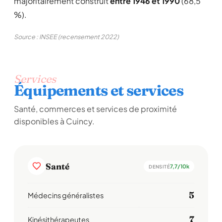
majoritairement construit
entre 1946 et 1990
(68,5
%).
Source : INSEE (recensement 2022)
Services
Équipements et services
Santé, commerces et services de proximité
disponibles à Cuincy.
Santé
7,7/10k
DENSITÉ
5
Médecins généralistes
7
Kinésithérapeutes