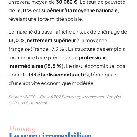
un revenu moyen de
30 082 €
. Le taux de pauvreté
de
16,0 %
est
supérieur à la moyenne nationale
,
révélant une forte mixité sociale.
Le marché du travail affiche un taux de chômage de
13,0 %
,
nettement supérieur
à la moyenne
française (France : 7,3 %). La structure des emplois
montre une forte présence de
professions
intermédiaires (15,5 %)
. Le tissu économique local
compte
133 établissements actifs
, témoignant
d'une activité économique modérée .
Source : INSEE — Filosofi 2023 (revenus), recensement (emploi,
CSP, établissements)
Housing
Le parc immobilier