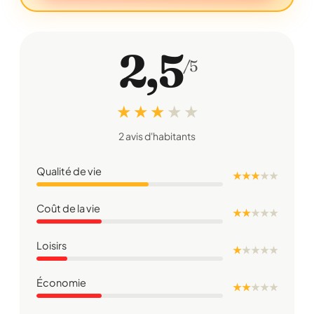
2,5
/5
★ ★ ★
★
★
2 avis d'habitants
Qualité de vie
★ ★ ★
★
★
Coût de la vie
★ ★
★
★
★
Loisirs
★
★
★
★
★
Économie
★ ★
★
★
★