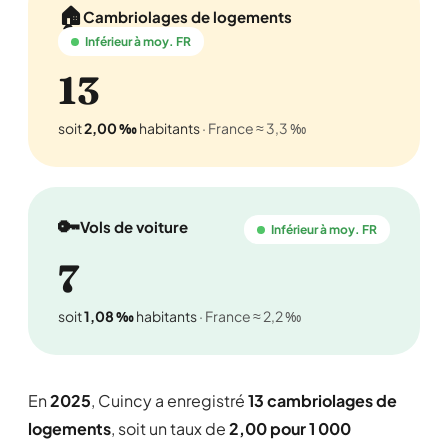
🏠
Cambriolages de logements
Inférieur à moy. FR
13
soit
2,00 ‰
habitants
· France ≈ 3,3 ‰
🔑
Vols de voiture
Inférieur à moy. FR
7
soit
1,08 ‰
habitants
· France ≈ 2,2 ‰
En
2025
, Cuincy a enregistré
13 cambriolages de
logements
, soit un taux de
2,00 pour 1 000