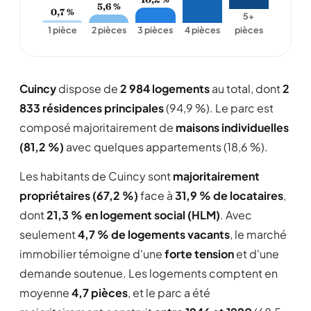
5,6 %
0,7 %
5+
1 pièce
2 pièces
3 pièces
4 pièces
pièces
Cuincy
dispose de
2 984 logements
au total, dont
2
833 résidences principales
(94,9 %). Le parc est
composé majoritairement de
maisons individuelles
(81,2 %)
avec quelques appartements (18,6 %).
Les habitants de Cuincy sont
majoritairement
propriétaires (67,2 %)
face à
31,9 % de locataires
,
dont
21,3 % en logement social (HLM)
. Avec
seulement
4,7 % de logements vacants
, le marché
immobilier témoigne d'une
forte tension
et d'une
demande soutenue. Les logements comptent en
moyenne
4,7 pièces
, et le parc a été