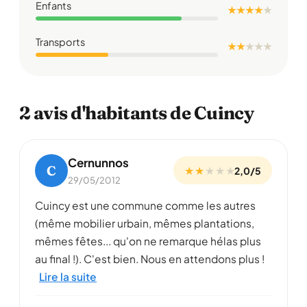
Enfants
★ ★ ★ ★
★
Transports
★ ★
★
★
★
2 avis d'habitants de Cuincy
Cernunnos
C
★ ★
★
★
★
2,0/5
29/05/2012
Cuincy est une commune comme les autres
(même mobilier urbain, mêmes plantations,
mêmes fêtes... qu'on ne remarque hélas plus
au final !). C'est bien. Nous en attendons plus !
Lire la suite