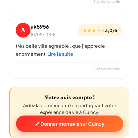
Signaler cet avis
ak5956
A
★ ★ ★
★
★
3,0/5
10/09/2008
trés belle ville agreable , que j'apprecie
enormement
Lire la suite
Signaler cet avis
Votre avis compte !
Aidez la communauté en partageant votre
expérience de vie à Cuincy.
Donner mon avis sur Cuincy