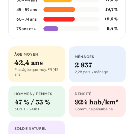
19,7 %
45 – 59 ans
19,6 %
60 – 74 ans
9,4 %
75 ans et +
ÂGE MOYEN
MÉNAGES
42,4 ans
2 837
Plus âgée que moy. FR (42
2,28 pers. / ménage
ans)
HOMMES / FEMMES
DENSITÉ
47 % / 53 %
924 hab/km²
3 081 H · 3 418 F
Commune périurbaine
SOLDE NATUREL