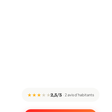
★ ★ ★
★
★
2,5/5
2 avis d'habitants