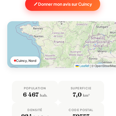
Donner mon avis sur Cuincy
Cuincy, Nord
Leaflet
|
© OpenStreetMa
POPULATION
SUPERFICIE
6 467
7,0
hab.
km²
DENSITÉ
CODE POSTAL