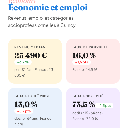
Economy
Économie et emploi
Revenus, emploi et catégories
socioprofessionnelles à Cuincy.
REVENU MÉDIAN
TAUX DE PAUVRETÉ
25 490 €
16,0 %
+6,7 %
+1,5 pts
par UC / an · France : 23
France : 14,5 %
880 €
TAUX DE CHÔMAGE
TAUX D'ACTIVITÉ
13,0 %
73,5 %
+1,5 pts
+5,7 pts
actifs / 15-64 ans ·
des 15-64 ans · France :
France : 72,0 %
7,3 %