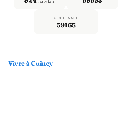
924
59553
hab/km²
CODE INSEE
59165
Vivre à Cuincy