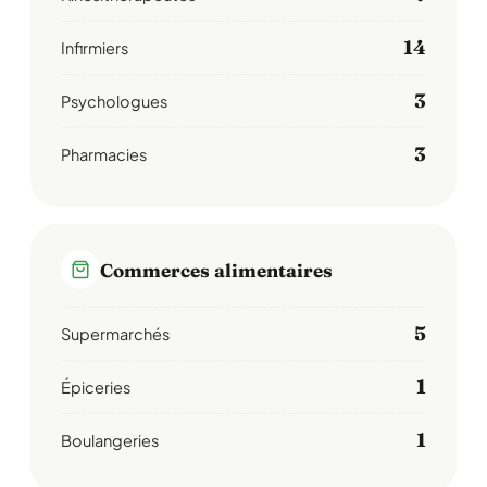
14
Infirmiers
3
Psychologues
3
Pharmacies
Commerces alimentaires
5
Supermarchés
1
Épiceries
1
Boulangeries