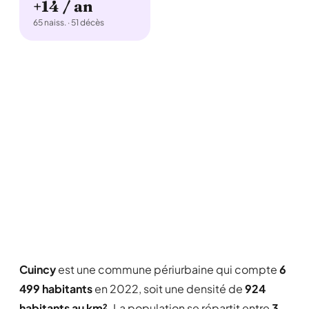
+14 / an
65 naiss. · 51 décès
Cuincy
est une commune périurbaine qui compte
6
499 habitants
en 2022, soit une densité de
924
habitants au km²
. La population se répartit entre
3