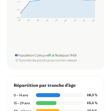
6,1 k
4,5 k
2,8 k
1968
1975
1982
1990
1999
2006
2011
2016
2022
Population Cuincy
+69,6 %
depuis 1968
💡 Survolez les points pour voir les valeurs
Répartition par tranche d'âge
18,3 %
0 – 14 ans
15,4 %
15 – 29 ans
17,6 %
30 – 44 ans