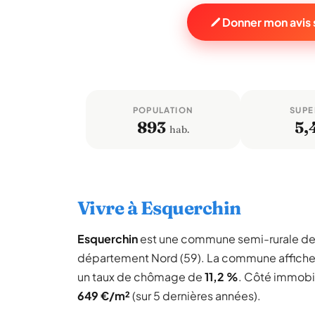
Donner mon avis 
POPULATION
SUPE
893
5,
hab.
Vivre à Esquerchin
Esquerchin
est une commune semi-rurale d
département Nord (59). La commune affich
un taux de chômage de
11,2 %
. Côté immobil
649 €/m²
(sur 5 dernières années).