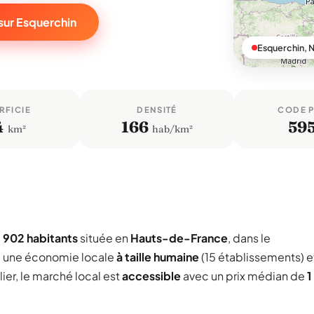
sur Esquerchin
Esquerchin, 
RFICIE
DENSITÉ
CODE 
4
166
59
km²
hab/km²
e
902 habitants
située en
Hauts-de-France
, dans le
e une économie locale
à taille humaine
(15 établissements) e
ier, le marché local est
accessible
avec un prix médian de
1