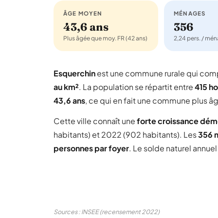
ÂGE MOYEN
MÉNAGES
43,6 ans
356
Plus âgée que moy. FR (42 ans)
2,24 pers. / mé
Esquerchin
est une commune rurale qui co
au km²
. La population se répartit entre
415 h
43,6 ans
, ce qui en fait une commune plus â
Cette ville connaît une
forte croissance dé
habitants) et 2022 (902 habitants). Les
356 
personnes par foyer
. Le solde naturel annue
Sources : INSEE (recensement 2022)