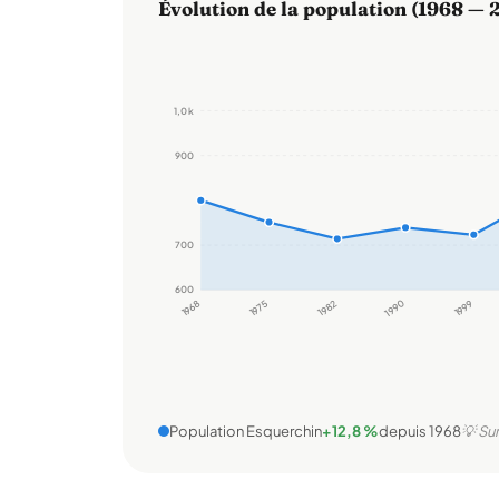
Évolution de la population (1968 — 
1,0 k
900
700
600
1968
1975
1982
1990
1999
Population Esquerchin
+12,8 %
depuis 1968
💡 Su