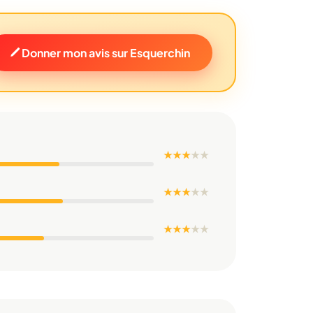
Donner mon avis sur Esquerchin
★ ★ ★
★
★
★ ★ ★
★
★
★ ★ ★
★
★