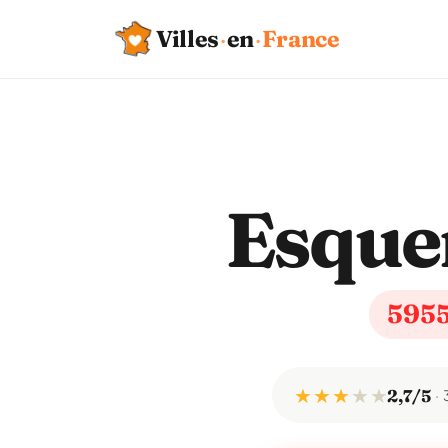
Villes
·
en
·
France
Esque
595
★ ★ ★
★
★
2,7/5