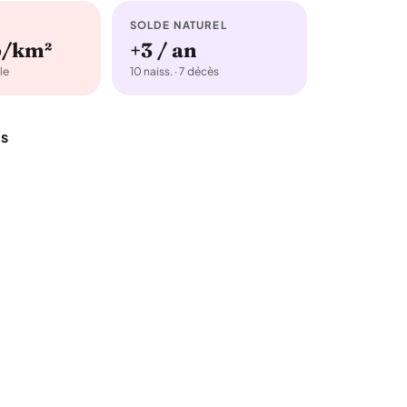
SOLDE NATUREL
b/km²
+3 / an
le
10 naiss. · 7 décès
ts
e