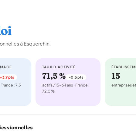
oi
onnelles à Esquerchin.
ÔMAGE
TAUX D'ACTIVITÉ
ÉTABLISSEM
71,5 %
15
+3,9 pts
-0,5 pts
 France : 7,3
actifs / 15-64 ans · France :
entreprises 
72,0 %
fessionnelles