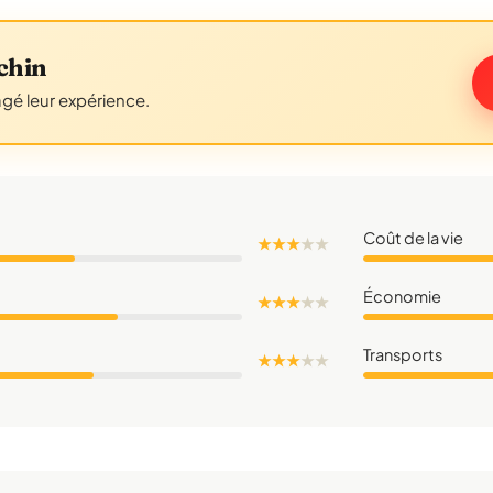
chin
agé leur expérience.
Coût de la vie
★ ★ ★
★
★
Économie
★ ★ ★
★
★
Transports
★ ★ ★
★
★