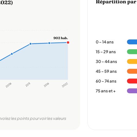
Répartition par
2022)
902 hab.
0 – 14 ans
15 – 29 ans
30 – 44 ans
45 – 59 ans
60 – 74 ans
2006
2011
2016
2022
75 ans et +
rvolez les points pour voir les valeurs