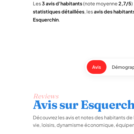
Les
3 avis d'habitants
(note moyenne
2,7/5
)
statistiques détaillées
, les
avis des habitant
Esquerchin
.
Avis
Démograp
Reviews
Avis sur Esquerc
Découvrez les avis et notes des habitants de E
vie, loisirs, dynamisme économique, équipem