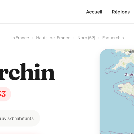
Accueil
Régions
La France
›
Hauts-de-France
›
Nord (59)
›
Esquerchin
rchin
53
3 avis d'habitants