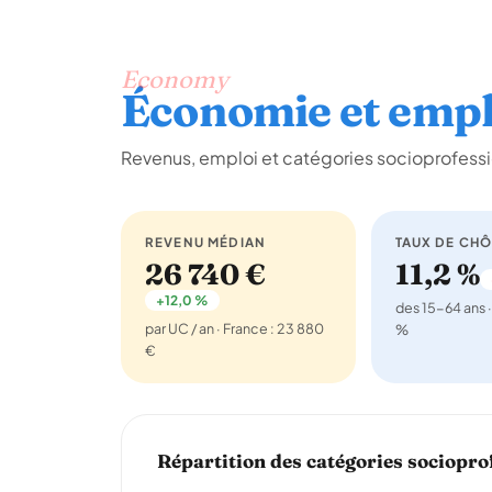
Economy
Économie et empl
Revenus, emploi et catégories socioprofessi
REVENU MÉDIAN
TAUX DE CH
26 740 €
11,2 %
+12,0 %
des 15-64 ans ·
par UC / an · France : 23 880
%
€
Répartition des catégories sociopro