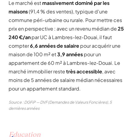
Le marché est
massivement dominé par les
maisons
(91,4 % des ventes), typique d'une
commune péri-urbaine ou rurale. Pour mettre ces
prix en perspective : avec un revenu médian de
25
240 €/an
par UC à Lambres-lez-Douai, il faut
compter
6,6 années de salaire
pour acquérir une
maison de 100 m² et
3,9 années
pour un
appartement de 60 m² à Lambres-lez-Douai. Le
marché immobilier reste
très accessible
, avec
moins de 5 années de salaire médian nécessaires
pour un appartement standard.
Source : DGFiP — DVF (Demandes de Valeurs Foncières), 5
dernières années
Education