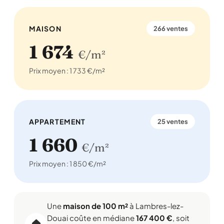
MAISON
266 ventes
1 674
€/m²
Prix moyen : 1 733 €/m²
APPARTEMENT
25 ventes
1 660
€/m²
Prix moyen : 1 850 €/m²
Une
maison de 100 m²
à Lambres-lez-
Douai coûte en médiane
167 400 €
, soit
🏠