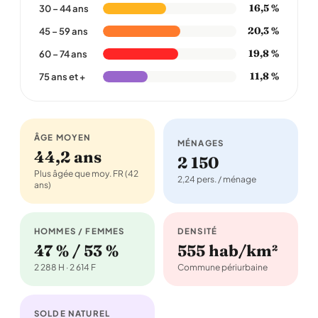
16,5 %
30 – 44 ans
20,3 %
45 – 59 ans
19,8 %
60 – 74 ans
11,8 %
75 ans et +
ÂGE MOYEN
MÉNAGES
44,2 ans
2 150
Plus âgée que moy. FR (42
2,24 pers. / ménage
ans)
HOMMES / FEMMES
DENSITÉ
47 % / 53 %
555 hab/km²
2 288 H · 2 614 F
Commune périurbaine
SOLDE NATUREL