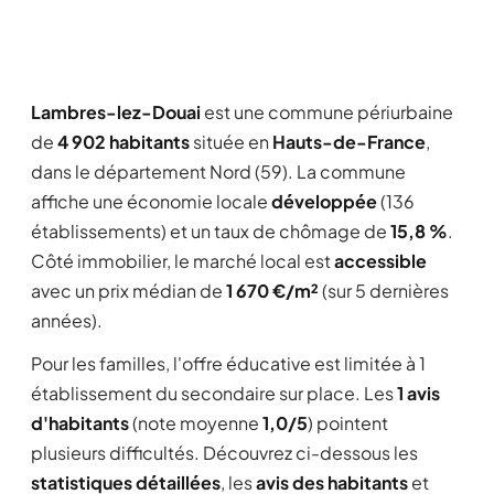
Lambres-lez-Douai
est une commune périurbaine
de
4 902 habitants
située en
Hauts-de-France
,
dans le département Nord (59). La commune
affiche une économie locale
développée
(136
établissements) et un taux de chômage de
15,8 %
.
Côté immobilier, le marché local est
accessible
avec un prix médian de
1 670 €/m²
(sur 5 dernières
années).
Pour les familles, l'offre éducative est limitée à 1
établissement du secondaire sur place. Les
1 avis
d'habitants
(note moyenne
1,0/5
) pointent
plusieurs difficultés. Découvrez ci-dessous les
statistiques détaillées
, les
avis des habitants
et