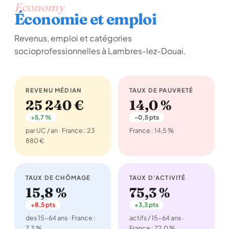
Economy
Économie et emploi
Revenus, emploi et catégories
socioprofessionnelles à Lambres-lez-Douai.
REVENU MÉDIAN
TAUX DE PAUVRETÉ
25 240 €
14,0 %
+5,7 %
-0,5 pts
par UC / an · France : 23
France : 14,5 %
880 €
TAUX DE CHÔMAGE
TAUX D'ACTIVITÉ
15,8 %
75,3 %
+8,5 pts
+3,3 pts
des 15-64 ans · France :
actifs / 15-64 ans ·
7,3 %
France : 72,0 %