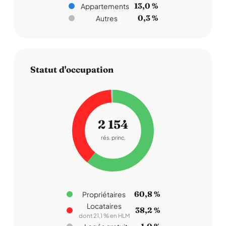
13,0 %
Appartements
0,3 %
Autres
Statut d'occupation
2 154
rés. princ.
60,8 %
Propriétaires
Locataires
38,2 %
dont 21,1 % en HLM