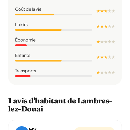
Coût de la vie
★ ★ ★
★
★
Loisirs
★ ★ ★
★
★
Économie
★
★
★
★
★
Enfants
★ ★ ★
★
★
Transports
★
★
★
★
★
1 avis d'habitant de Lambres-
lez-Douai
MV