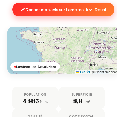
Donner mon avis sur Lambres-lez-Douai
Lambres-lez-Douai, Nord
Leaflet
|
© OpenStreetMa
POPULATION
SUPERFICIE
4 883
8,8
hab.
km²
DENSITÉ
CODE POSTAL