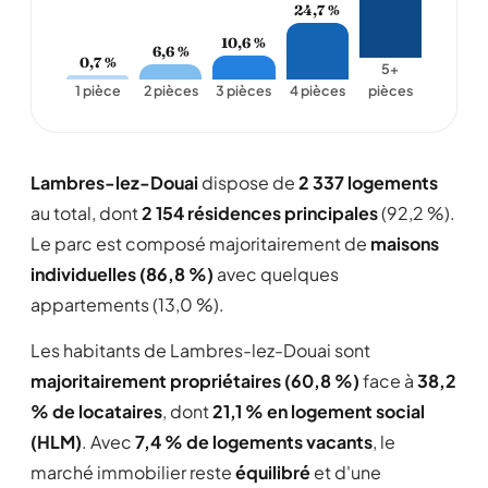
24,7 %
10,6 %
6,6 %
0,7 %
5+
1 pièce
2 pièces
3 pièces
4 pièces
pièces
Lambres-lez-Douai
dispose de
2 337 logements
au total, dont
2 154 résidences principales
(92,2 %).
Le parc est composé majoritairement de
maisons
individuelles (86,8 %)
avec quelques
appartements (13,0 %).
Les habitants de Lambres-lez-Douai sont
majoritairement propriétaires (60,8 %)
face à
38,2
% de locataires
, dont
21,1 % en logement social
(HLM)
. Avec
7,4 % de logements vacants
, le
marché immobilier reste
équilibré
et d'une