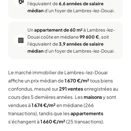
l'équivalent de
6,6 années de salaire
médian
d'un foyer de Lambres-lez-Douai .
Un
appartement de 60 m²
à Lambres-lez-
Douai coûte en médiane
99 600 €
, soit
🏢
l'équivalent de
3,9 années de salaire
médian
d'un foyer de Lambres-lez-Douai .
Le marché immobilier de Lambres-lez-Douai
affiche un prix médian de
1 670 €/m²
tous biens
confondus, mesuré sur
291 ventes
enregistrées au
cours des 5 dernières années. Les
maisons
y sont
vendues à
1 674 €/m²
en médiane (266
transactions), tandis que les
appartements
s'échangent à
1 660 €/m²
(25 transactions).