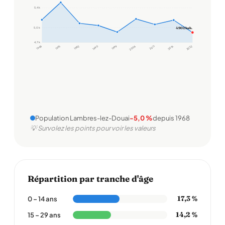
5,4 k
5,0 k
4 902 hab.
4,7 k
1968
1975
1982
1990
1999
2006
2011
2016
2022
Population Lambres-lez-Douai
-5,0 %
depuis 1968
💡 Survolez les points pour voir les valeurs
Répartition par tranche d'âge
17,3 %
0 – 14 ans
14,2 %
15 – 29 ans