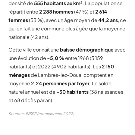
densité de
555 habitants au km²
. La population se
répartit entre
2 288 hommes
(47 %) et
2 614
femmes
(53 %), avec un âge moyen de
44,2 ans
, ce
qui en fait une commune plus âgée que la moyenne
nationale (42 ans).
Cette ville connaît une
baisse démographique
avec
une évolution de
-5,0 %
entre 1968 (5 159
habitants) et 2022 (4 902 habitants). Les
2 150
ménages
de Lambres-lez-Douai comptent en
moyenne
2,24 personnes par foyer
. Le solde
naturel annuel est de
-30 habitants
(38 naissances
et 68 décès par an).
Sources : INSEE (recensement 2022)