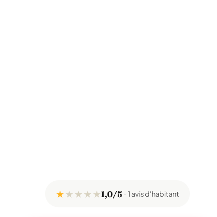
★
★
★
★
★
1,0/5
1 avis d'habitant