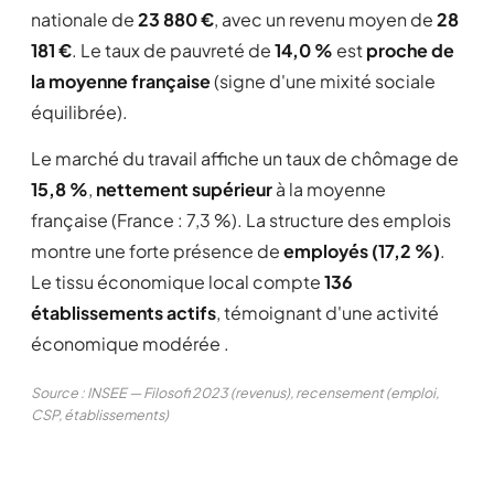
nationale de
23 880 €
, avec un revenu moyen de
28
181 €
. Le taux de pauvreté de
14,0 %
est
proche de
la moyenne française
(signe d'une mixité sociale
équilibrée).
Le marché du travail affiche un taux de chômage de
15,8 %
,
nettement supérieur
à la moyenne
française (France : 7,3 %). La structure des emplois
montre une forte présence de
employés (17,2 %)
.
Le tissu économique local compte
136
établissements actifs
, témoignant d'une activité
économique modérée .
Source : INSEE — Filosofi 2023 (revenus), recensement (emploi,
CSP, établissements)