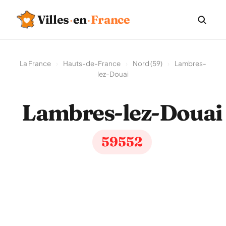
Villes
·
en
·
France
La France
›
Hauts-de-France
›
Nord (59)
›
Lambres-
lez-Douai
Lambres-lez-Douai
59552