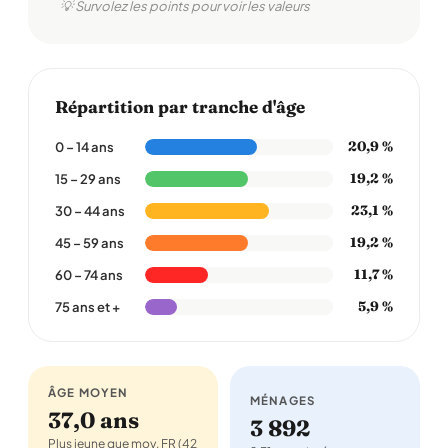
💡 Survolez les points pour voir les valeurs
Répartition par tranche d'âge
20,9 %
0 – 14 ans
19,2 %
15 – 29 ans
23,1 %
30 – 44 ans
19,2 %
45 – 59 ans
11,7 %
60 – 74 ans
5,9 %
75 ans et +
ÂGE MOYEN
MÉNAGES
37,0 ans
3 892
Plus jeune que moy. FR (42