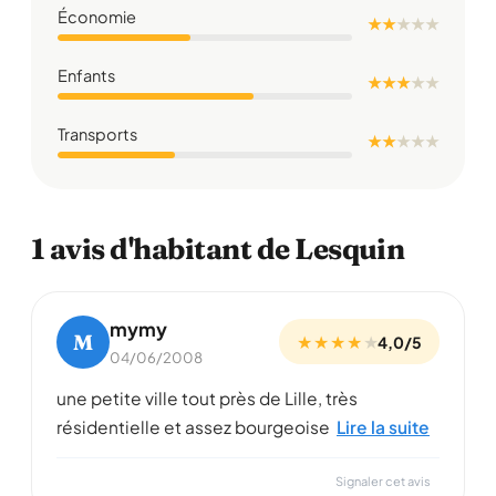
Économie
★ ★
★
★
★
Enfants
★ ★ ★
★
★
Transports
★ ★
★
★
★
1 avis d'habitant de Lesquin
mymy
M
★ ★ ★ ★
★
4,0/5
04/06/2008
une petite ville tout près de Lille, très
résidentielle et assez bourgeoise
Lire la suite
Signaler cet avis