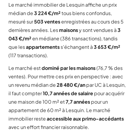
Le marché immobilier de Lesquin affiche un prix
médian de
3 224 €/m²
tous biens confondus,
mesuré sur
503 ventes
enregistrées au cours des 5
dernières années. Les
maisons
y sont vendues à
3
043 €/m²
en médiane (386 transactions), tandis
que les
appartements
s'échangent à
3 653 €/m²
(117 transactions).
Le marché est
dominé par les maisons
(76,7 % des
ventes). Pour mettre ces prix en perspective : avec
un revenu médian de
28 480 €/an
par UC à Lesquin,
il faut compter
10,7 années de salaire
pour acquérir
une maison de 100 m² et
7,7 années
pour un
appartement de 60 m² à Lesquin. Le marché
immobilier reste
accessible aux primo-accédants
avec un effort financier raisonnable.