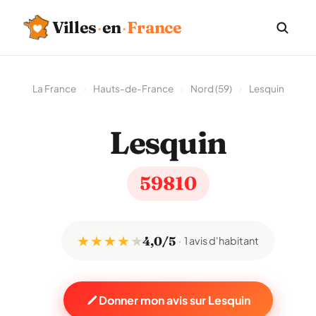
Villes
·
en
·
France
La France
›
Hauts-de-France
›
Nord (59)
›
Lesquin
Lesquin
59810
★ ★ ★ ★
★
4,0/5
1 avis d'habitant
Donner mon avis sur Lesquin