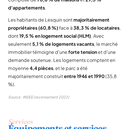
d'appartements
.
Les habitants de Lesquin sont
majoritairement
propriétaires (60,8 %)
face à
38,3 % de locataires
,
dont
19,5 % en logement social (HLM)
. Avec
seulement
5,1 % de logements vacants
, le marché
immobilier témoigne d'une
forte tension
et d'une
demande soutenue. Les logements comptent en
moyenne
4,4 pièces
, et le parc a été
majoritairement construit
entre 1946 et 1990
(35,8
%).
Source : INSEE (recensement 2022)
Services
Équipements et services