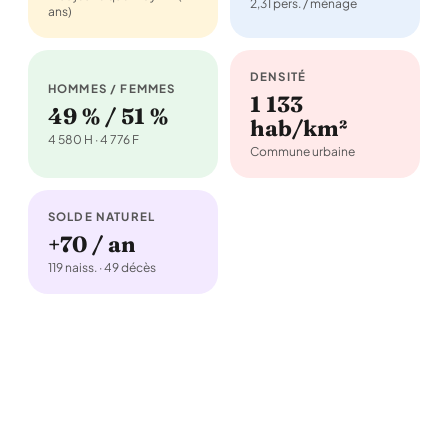
2,31 pers. / ménage
ans)
DENSITÉ
HOMMES / FEMMES
1 133
49 % / 51 %
hab/km²
4 580 H · 4 776 F
Commune urbaine
SOLDE NATUREL
+70 / an
119 naiss. · 49 décès