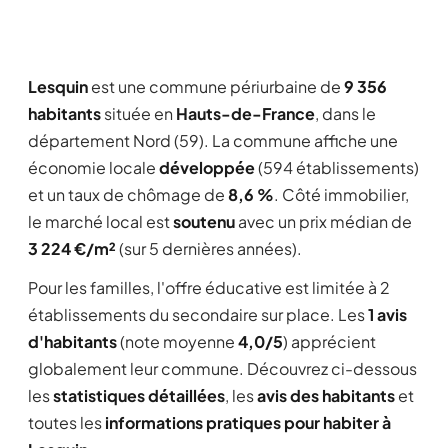
Lesquin
est une commune périurbaine de
9 356
habitants
située en
Hauts-de-France
, dans le
département Nord (59). La commune affiche une
économie locale
développée
(594 établissements)
et un taux de chômage de
8,6 %
. Côté immobilier,
le marché local est
soutenu
avec un prix médian de
3 224 €/m²
(sur 5 dernières années).
Pour les familles, l'offre éducative est limitée à 2
établissements du secondaire sur place. Les
1 avis
d'habitants
(note moyenne
4,0/5
) apprécient
globalement leur commune. Découvrez ci-dessous
les
statistiques détaillées
, les
avis des habitants
et
toutes les
informations pratiques pour habiter à