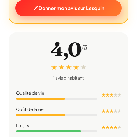
Donner mon avis sur Lesquin
4,0
/5
★ ★ ★ ★
★
1 avis d'habitant
Qualité de vie
★ ★ ★
★
★
Coût de la vie
★ ★ ★
★
★
Loisirs
★ ★ ★ ★
★