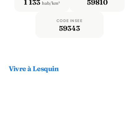
1 133
59810
hab/km²
CODE INSEE
59343
Vivre à Lesquin