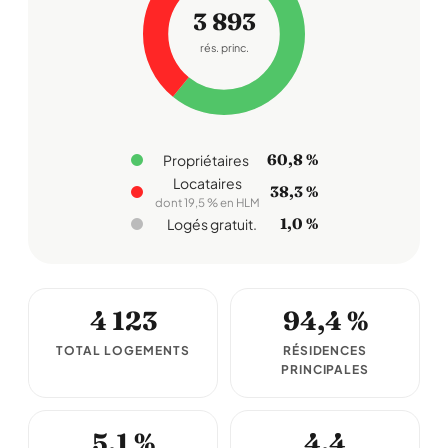
3 893
rés. princ.
60,8 %
Propriétaires
Locataires
38,3 %
dont 19,5 % en HLM
1,0 %
Logés gratuit.
4 123
94,4 %
TOTAL LOGEMENTS
RÉSIDENCES
PRINCIPALES
5,1 %
4,4