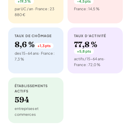
+19,3 %
-4,5 pts
par UC / an · France : 23
France : 14,5 %
880 €
TAUX DE CHÔMAGE
TAUX D'ACTIVITÉ
8,6 %
77,8 %
+1,3 pts
+5,8 pts
des 15-64 ans · France :
actifs / 15-64 ans ·
7,3 %
France : 72,0 %
ÉTABLISSEMENTS
ACTIFS
594
entreprises et
commerces