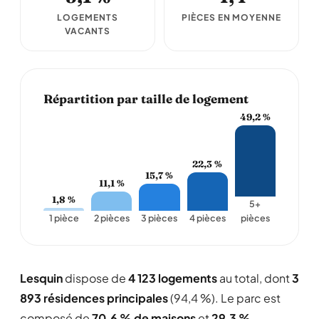
LOGEMENTS
PIÈCES EN MOYENNE
VACANTS
Répartition par taille de logement
49,2 %
22,3 %
15,7 %
11,1 %
1,8 %
5+
1 pièce
2 pièces
3 pièces
4 pièces
pièces
Lesquin
dispose de
4 123 logements
au total, dont
3
893 résidences principales
(94,4 %). Le parc est
composé de
70,6 % de maisons
et
29,3 %