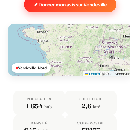
Donner mon avis sur Vendeville
Vendeville, Nord
Leaflet
|
© OpenStreetMa
POPULATION
SUPERFICIE
1 654
2,6
hab.
km²
DENSITÉ
CODE POSTAL