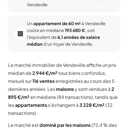
Vendeville .
Un
appartement de 60 m²
à Vendeville
coûte en médiane
193 680 €
, soit
🏢
l'équivalent de
6,1 années de salaire
médian
d'un foyer de Vendeville .
Le marché immobilier de Vendeville affiche un prix
médian de
2 944 €/m²
tous biens confondus,
mesuré sur
116 ventes
enregistrées au cours des 5
dernières années. Les
maisons
y sont vendues à
2
895 €/m²
en médiane (84 transactions), tandis que
les
appartements
s'échangent à
3 228 €/m²
(32
transactions).
Le marché est
dominé par les maisons
(72,4 % des