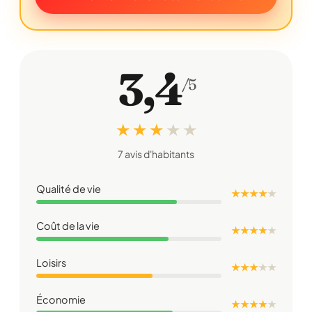
3,4
/5
★ ★ ★
★
★
7 avis d'habitants
Qualité de vie
★ ★ ★ ★
★
Coût de la vie
★ ★ ★ ★
★
Loisirs
★ ★ ★
★
★
Économie
★ ★ ★ ★
★