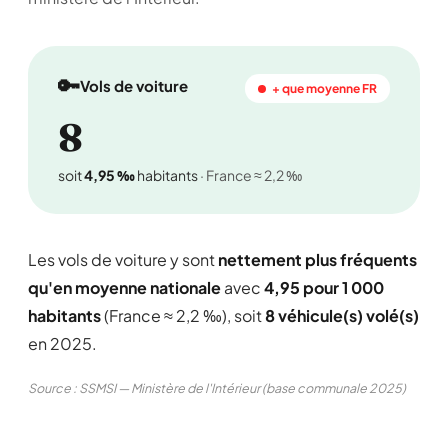
🔑
Vols de voiture
+ que moyenne FR
8
soit
4,95 ‰
habitants
· France ≈ 2,2 ‰
Les vols de voiture y sont
nettement plus fréquents
qu'en moyenne nationale
avec
4,95 pour 1 000
habitants
(France ≈ 2,2 ‰), soit
8 véhicule(s) volé(s)
en 2025.
Source : SSMSI — Ministère de l'Intérieur (base communale 2025)