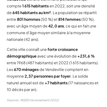
compte
1 615 habitants
en 2022, soit une densité
de
645 habitants au km²
. La population se répartit
entre
801 hommes
(50 %) et
814 femmes
(50 %),
avec un âge moyen de
42,0 ans
, ce qui en fait une
commune d'âge moyen similaire à la moyenne
nationale (42 ans).
Cette ville connaît une
forte croissance
démographique
avec une évolution de
+231,6 %
entre 1968 (487 habitants) et 2022 (1 615 habitants).
Les
670 ménages
de Vendeville comptent en
moyenne
2,37 personnes par foyer
. Le solde
naturel annuel est de
+7 habitants
(17 naissances et
10 décès par an).
Sources : INSEE (recensement 2022)