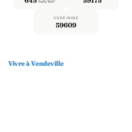
645
59175
hab/km²
CODE INSEE
59609
Vivre à Vendeville