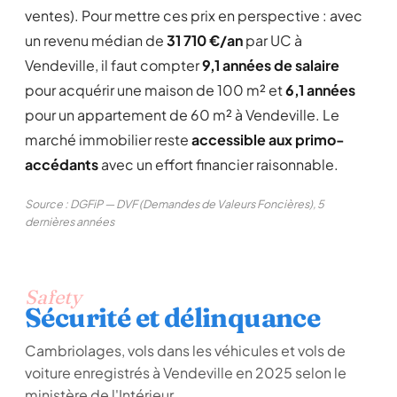
ventes). Pour mettre ces prix en perspective : avec
un revenu médian de
31 710 €/an
par UC à
Vendeville, il faut compter
9,1 années de salaire
pour acquérir une maison de 100 m² et
6,1 années
pour un appartement de 60 m² à Vendeville. Le
marché immobilier reste
accessible aux primo-
accédants
avec un effort financier raisonnable.
Source : DGFiP — DVF (Demandes de Valeurs Foncières), 5
dernières années
Safety
Sécurité et délinquance
Cambriolages, vols dans les véhicules et vols de
voiture enregistrés à Vendeville en 2025 selon le
ministère de l'Intérieur.