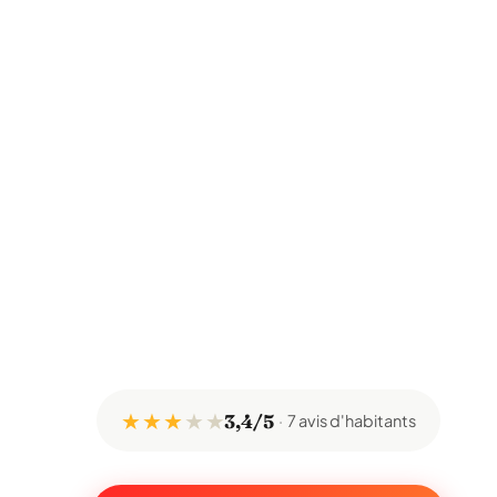
★ ★ ★
★
★
3,4/5
7 avis d'habitants