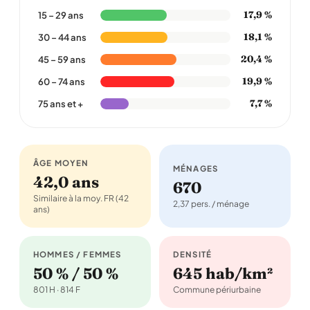
17,9 %
15 – 29 ans
18,1 %
30 – 44 ans
20,4 %
45 – 59 ans
19,9 %
60 – 74 ans
7,7 %
75 ans et +
ÂGE MOYEN
MÉNAGES
42,0 ans
670
Similaire à la moy. FR (42
2,37 pers. / ménage
ans)
HOMMES / FEMMES
DENSITÉ
50 % / 50 %
645 hab/km²
801 H · 814 F
Commune périurbaine