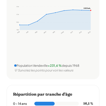
1,9 k
1 615 hab.
1,3 k
700
100
1968
1975
1982
1990
1999
2006
2011
2016
2022
Population Vendeville
+231,6 %
depuis 1968
💡 Survolez les points pour voir les valeurs
Répartition par tranche d'âge
16,1 %
0 – 14 ans