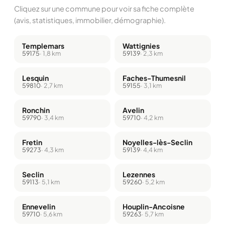
Cliquez sur une commune pour voir sa fiche complète
(avis, statistiques, immobilier, démographie).
Templemars
Wattignies
59175
· 1,8 km
59139
· 2,3 km
Lesquin
Faches-Thumesnil
59810
· 2,7 km
59155
· 3,1 km
Ronchin
Avelin
59790
· 3,4 km
59710
· 4,2 km
Fretin
Noyelles-lès-Seclin
59273
· 4,3 km
59139
· 4,4 km
Seclin
Lezennes
59113
· 5,1 km
59260
· 5,2 km
Ennevelin
Houplin-Ancoisne
59710
· 5,6 km
59263
· 5,7 km