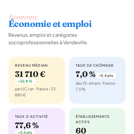
Economy
Économie et emploi
Revenus, emploi et catégories
socioprofessionnelles à Vendeville.
REVENU MÉDIAN
TAUX DE CHÔMAGE
31 710 €
7,0 %
-0,4 pts
+32,8 %
des 15-64 ans · France :
par UC / an · France : 23
7,3 %
880 €
TAUX D'ACTIVITÉ
ÉTABLISSEMENTS
ACTIFS
77,6 %
60
+5,6 pts