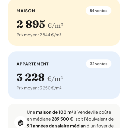
MAISON
84 ventes
2 895
€/m²
Prix moyen : 2 844 €/m²
APPARTEMENT
32 ventes
3 228
€/m²
Prix moyen : 3 250 €/m²
Une
maison de 100 m²
à Vendeville coûte
en médiane
289 500 €
, soit l'équivalent de
🏠
9,1 années de salaire médian
d'un foyer de