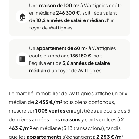
Une
maison de 100 m²
à Wattignies coûte
en médiane
246 300 €
, soit l'équivalent
🏠
de
10,2 années de salaire médian
d'un
foyer de Wattignies .
Un
appartement de 60 m²
à Wattignies
coûte en médiane
135 180 €
, soit
🏢
l'équivalent de
5,6 années de salaire
médian
d'un foyer de Wattignies .
Le marché immobilier de Wattignies affiche un prix
médian de
2 435 €/m²
tous biens confondus,
mesuré sur
1 005 ventes
enregistrées au cours des 5
dernières années. Les
maisons
y sont vendues à
2
463 €/m²
en médiane (543 transactions), tandis
que les
appartements
s'échangent à
2 253 €/m²