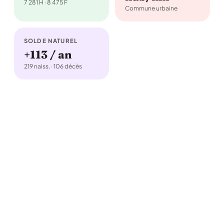
7 281 H · 8 475 F
Commune urbaine
SOLDE NATUREL
+113 / an
219 naiss. · 106 décès