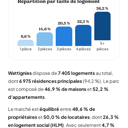
Répartition par taille de logement
36,2 %
22,3 %
20,5 %
14,6 %
6,6 %
5+
1 pièce
2 pièces
3 pièces
4 pièces
pièces
Wattignies
dispose de
7 405 logements
au total,
dont
6 975 résidences principales
(94,2 %). Le parc
est composé de
46,9 % de maisons
et
52,2 %
d'appartements
.
Le marché est
équilibré
entre
48,6 % de
propriétaires
et
50,0 % de locataires
, dont
26,3 %
en logement social (HLM)
. Avec seulement
4,7 %