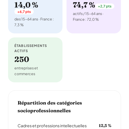
14,0 %
74,7 %
+2,7 pts
+6,7 pts
actifs / 15-64 ans ·
des 15-64 ans · France :
France : 72,0 %
7,3 %
ÉTABLISSEMENTS
ACTIFS
250
entreprises et
commerces
Répartition des catégories
socioprofessionnelles
Cadres et professions intellectuelles
12,5 %