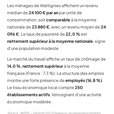
Les ménages de Wattignies affichent un revenu
médian de
24 100 € par an
par unité de
consommation, soit
comparable
à la moyenne
nationale de
23 880 €
, avec un revenu moyen de
24
096 €
. Le taux de pauvreté de
22,0 %
est
nettement supérieur à la moyenne nationale
, signe
d'une population modeste.
Le marché du travail affiche un taux de chômage de
14,0 %
,
nettement supérieur
à la moyenne
française (France : 7,3 %). La structure des emplois
montre une forte présence de
employés (16,8 %)
.
Le tissu économique local compte
250
établissements actifs
, témoignant d'une activité
économique modérée .
Source : INSEE — Filosofi 2023 (revenus), recensement (emploi,