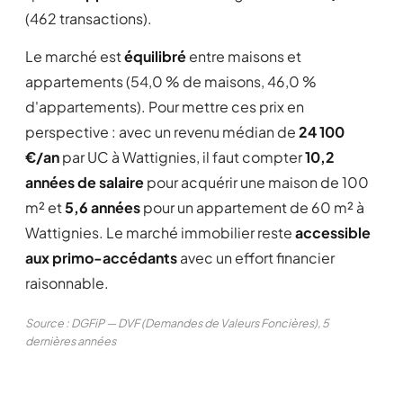
(462 transactions).
Le marché est
équilibré
entre maisons et
appartements (54,0 % de maisons, 46,0 %
d'appartements). Pour mettre ces prix en
perspective : avec un revenu médian de
24 100
€/an
par UC à Wattignies, il faut compter
10,2
années de salaire
pour acquérir une maison de 100
m² et
5,6 années
pour un appartement de 60 m² à
Wattignies. Le marché immobilier reste
accessible
aux primo-accédants
avec un effort financier
raisonnable.
Source : DGFiP — DVF (Demandes de Valeurs Foncières), 5
dernières années