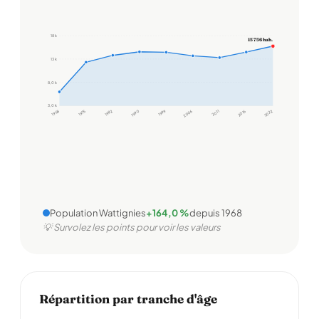
18 k
15 756 hab.
13 k
8,0 k
3,0 k
1968
1975
1982
1990
1999
2006
2011
2016
2022
Population Wattignies
+164,0 %
depuis 1968
💡 Survolez les points pour voir les valeurs
Répartition par tranche d'âge