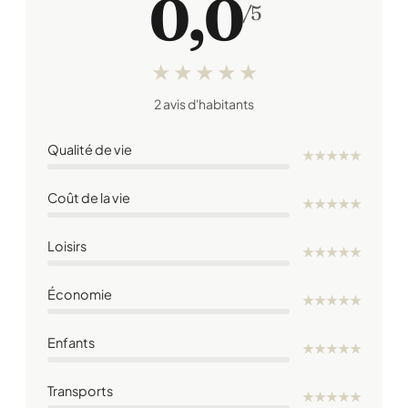
0,0
/5
★
★
★
★
★
2 avis d'habitants
Qualité de vie
★
★
★
★
★
Coût de la vie
★
★
★
★
★
Loisirs
★
★
★
★
★
Économie
★
★
★
★
★
Enfants
★
★
★
★
★
Transports
★
★
★
★
★