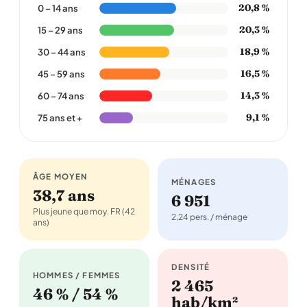
20,8 %
0 – 14 ans
20,3 %
15 – 29 ans
18,9 %
30 – 44 ans
16,5 %
45 – 59 ans
14,3 %
60 – 74 ans
9,1 %
75 ans et +
ÂGE MOYEN
MÉNAGES
38,7 ans
6 951
Plus jeune que moy. FR (42
2,24 pers. / ménage
ans)
DENSITÉ
HOMMES / FEMMES
2 465
46 % / 54 %
hab/km²