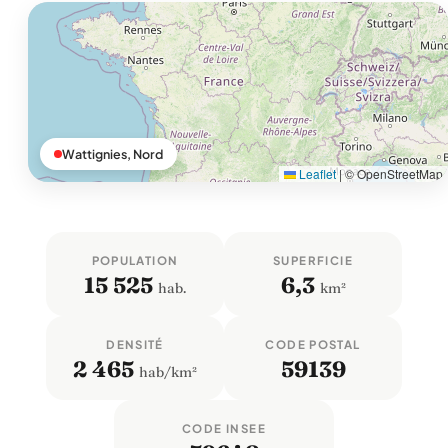
Wattignies, Nord
Leaflet
|
© OpenStreetMap
POPULATION
SUPERFICIE
15 525
6,3
hab.
km²
DENSITÉ
CODE POSTAL
2 465
59139
hab/km²
CODE INSEE