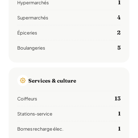
1
Hypermarchés
4
Supermarchés
2
Épiceries
5
Boulangeries
Services & culture
13
Coiffeurs
1
Stations-service
1
Bornes recharge élec.