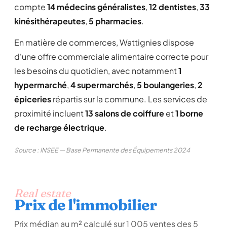
compte
14 médecins généralistes
,
12 dentistes
,
33
kinésithérapeutes
,
5 pharmacies
.
En matière de commerces, Wattignies dispose
d'une offre commerciale alimentaire correcte pour
les besoins du quotidien, avec notamment
1
hypermarché
,
4 supermarchés
,
5 boulangeries
,
2
épiceries
répartis sur la commune. Les services de
proximité incluent
13 salons de coiffure
et
1 borne
de recharge électrique
.
Source : INSEE — Base Permanente des Équipements 2024
Real estate
Prix de l'immobilier
Prix médian au m² calculé sur 1 005 ventes des 5