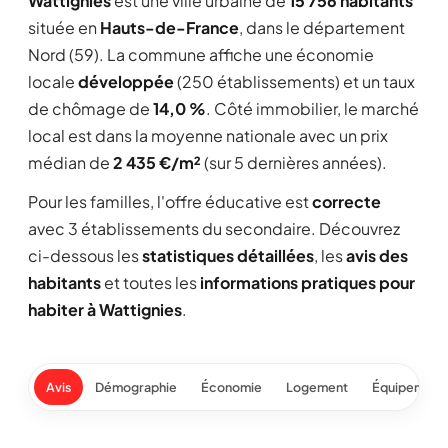
Wattignies
est une ville urbaine de
15 756 habitants
située en
Hauts-de-France
, dans le département
Nord (59). La commune affiche une économie
locale
développée
(250 établissements) et un taux
de chômage de
14,0 %
. Côté immobilier, le marché
local est dans la moyenne nationale avec un prix
médian de
2 435 €/m²
(sur 5 dernières années).
Pour les familles, l'offre éducative est
correcte
avec 3 établissements du secondaire. Découvrez
ci-dessous les
statistiques détaillées
, les
avis des
habitants
et toutes les
informations pratiques pour
habiter à Wattignies
.
Avis
Démographie
Économie
Logement
Équipement