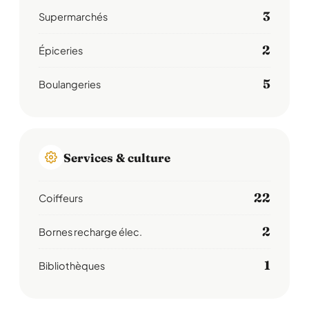
3
Supermarchés
2
Épiceries
5
Boulangeries
Services & culture
22
Coiffeurs
2
Bornes recharge élec.
1
Bibliothèques