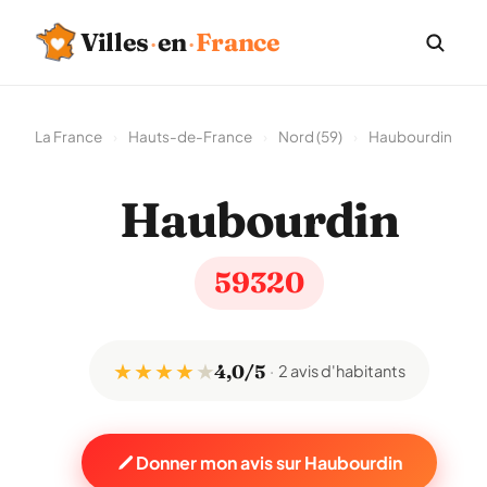
Villes
·
en
·
France
La France
›
Hauts-de-France
›
Nord (59)
›
Haubourdin
Haubourdin
59320
★ ★ ★ ★
★
4,0/5
2 avis d'habitants
Donner mon avis sur Haubourdin