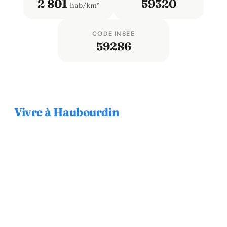
2 801
59320
hab/km²
CODE INSEE
59286
Vivre à Haubourdin