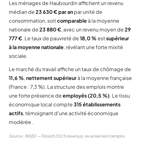
Les ménages de Haubourdin affichent un revenu
médian de
23 630 € par an
par unité de
consommation, soit
comparable
à la moyenne
nationale de
23 880 €
, avec un revenu moyen de
29
777 €
. Le taux de pauvreté de
18,0 %
est
supérieur
à la moyenne nationale
, révélant une forte mixité
sociale.
Le marché du travail affiche un taux de chômage de
11,6 %
,
nettement supérieur
à la moyenne française
(France : 7,3 %). La structure des emplois montre
une forte présence de
employés (20,5 %)
. Le tissu
économique local compte
315 établissements
actifs
, témoignant d'une activité économique
modérée .
Source : INSEE — Filosofi 2023 (revenus), recensement (emploi,