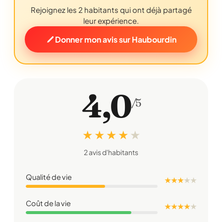
Rejoignez les 2 habitants qui ont déjà partagé
leur expérience.
Donner mon avis sur Haubourdin
4,0
/5
★ ★ ★ ★
★
2 avis d'habitants
Qualité de vie
★ ★ ★
★
★
Coût de la vie
★ ★ ★ ★
★