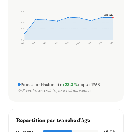
16 k
14 922 hab.
14 k
13 k
11 k
1968
1975
1982
1990
1999
2006
2011
2016
2022
Population Haubourdin
+23,3 %
depuis 1968
💡 Survolez les points pour voir les valeurs
Répartition par tranche d'âge
18,7 %
0 – 14 ans