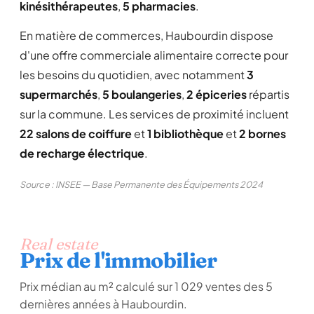
kinésithérapeutes
,
5 pharmacies
.
En matière de commerces, Haubourdin dispose
d'une offre commerciale alimentaire correcte pour
les besoins du quotidien, avec notamment
3
supermarchés
,
5 boulangeries
,
2 épiceries
répartis
sur la commune. Les services de proximité incluent
22 salons de coiffure
et
1 bibliothèque
et
2 bornes
de recharge électrique
.
Source : INSEE — Base Permanente des Équipements 2024
Real estate
Prix de l'immobilier
Prix médian au m² calculé sur 1 029 ventes des 5
dernières années à Haubourdin.