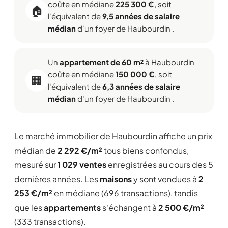
coûte en médiane
225 300 €
, soit
🏠
l'équivalent de
9,5 années de salaire
médian
d'un foyer de Haubourdin .
Un
appartement de 60 m²
à Haubourdin
coûte en médiane
150 000 €
, soit
🏢
l'équivalent de
6,3 années de salaire
médian
d'un foyer de Haubourdin .
Le marché immobilier de Haubourdin affiche un prix
médian de
2 292 €/m²
tous biens confondus,
mesuré sur
1 029 ventes
enregistrées au cours des 5
dernières années. Les
maisons
y sont vendues à
2
253 €/m²
en médiane (696 transactions), tandis
que les
appartements
s'échangent à
2 500 €/m²
(333 transactions).