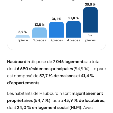
39,9 %
21,8 %
21,1 %
13,5 %
3,7 %
5+
1 pièce
2 pièces
3 pièces
4 pièces
pièces
Haubourdin
dispose de
7 046 logements
au total,
dont
6 690 résidences principales
(94,9 %). Le parc
est composé de
57,7 % de maisons
et
41,4 %
d'appartements
.
Les habitants de Haubourdin sont
majoritairement
propriétaires (54,7 %)
face à
43,9 % de locataires
,
dont
24,0 % en logement social (HLM)
. Avec