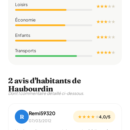
Loisirs
★ ★ ★
★
★
Économie
★ ★ ★
★
★
Enfants
★ ★ ★
★
★
Transports
★ ★ ★ ★
★
2 avis d'habitants de
Haubourdin
Dont 1 commentaire détaillé ci-dessous.
Remi59320
R
★ ★ ★ ★
★
4,0/5
07/03/2012