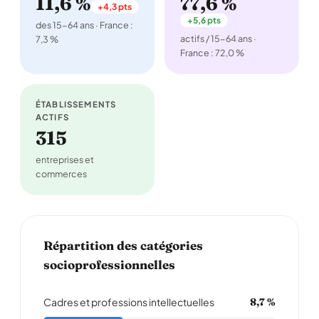
11,6 %
77,6 %
+4,3 pts
+5,6 pts
des 15-64 ans · France :
actifs / 15-64 ans ·
7,3 %
France : 72,0 %
ÉTABLISSEMENTS
ACTIFS
315
entreprises et
commerces
Répartition des catégories
socioprofessionnelles
Cadres et professions intellectuelles
8,7 %