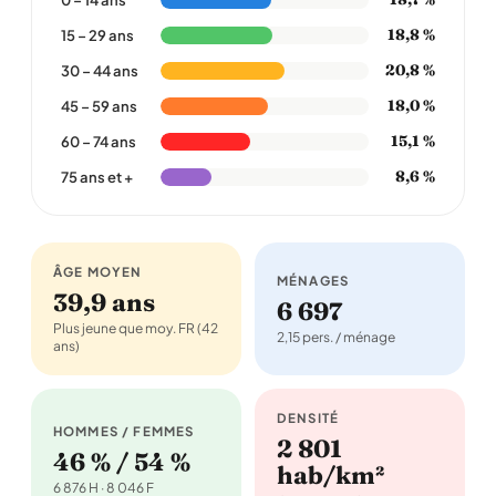
18,8 %
15 – 29 ans
20,8 %
30 – 44 ans
18,0 %
45 – 59 ans
15,1 %
60 – 74 ans
8,6 %
75 ans et +
ÂGE MOYEN
MÉNAGES
39,9 ans
6 697
Plus jeune que moy. FR (42
2,15 pers. / ménage
ans)
DENSITÉ
HOMMES / FEMMES
2 801
46 % / 54 %
hab/km²
6 876 H · 8 046 F