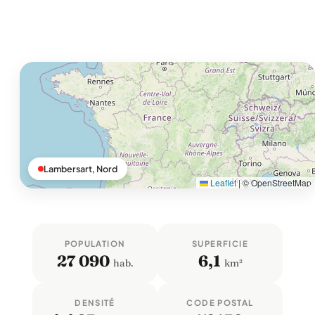
Lambersart, Nord
Leaflet
|
© OpenStreetMap
POPULATION
SUPERFICIE
27 090
6,1
hab.
km²
DENSITÉ
CODE POSTAL