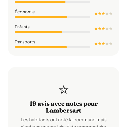
Économie
★ ★ ★
★
★
Enfants
★ ★ ★
★
★
Transports
★ ★ ★
★
★
⭐
19 avis avec notes pour
Lambersart
Les habitants ont noté la commune mais
n'ont pas encore laissé de commentaire