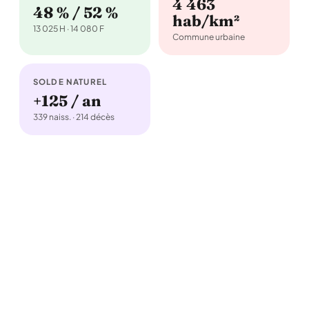
4 463
48 % / 52 %
hab/km²
13 025 H · 14 080 F
Commune urbaine
SOLDE NATUREL
+125 / an
339 naiss. · 214 décès