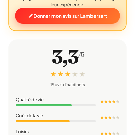
leur expérience.
Donner mon avis sur Lambersart
3,3
/5
★ ★ ★
★
★
19 avis d'habitants
Qualité de vie
★ ★ ★ ★
★
Coût de la vie
★ ★ ★
★
★
Loisirs
★ ★ ★
★
★