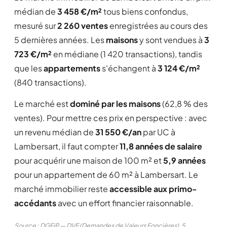
médian de
3 458 €/m²
tous biens confondus,
mesuré sur
2 260 ventes
enregistrées au cours des
5 dernières années. Les
maisons
y sont vendues à
3
723 €/m²
en médiane (1 420 transactions), tandis
que les
appartements
s'échangent à
3 124 €/m²
(840 transactions).
Le marché est
dominé par les maisons
(62,8 % des
ventes). Pour mettre ces prix en perspective : avec
un revenu médian de
31 550 €/an
par UC à
Lambersart, il faut compter
11,8 années de salaire
pour acquérir une maison de 100 m² et
5,9 années
pour un appartement de 60 m² à Lambersart. Le
marché immobilier reste
accessible aux primo-
accédants
avec un effort financier raisonnable.
Source : DGFiP — DVF (Demandes de Valeurs Foncières), 5