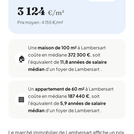
3 124
€/m²
Prix moyen : 4 155 €/m²
Une
maison de 100 m²
à Lambersart
coûte en médiane
372 300 €
, soit
🏠
l'équivalent de
11,8 années de salaire
médian
d'un foyer de Lambersart .
Un
appartement de 60 m²
à Lambersart
coûte en médiane
187 440 €
, soit
🏢
l'équivalent de
5,9 années de salaire
médian
d'un foyer de Lambersart .
Le marché immobilier de Lambersart affiche un prix