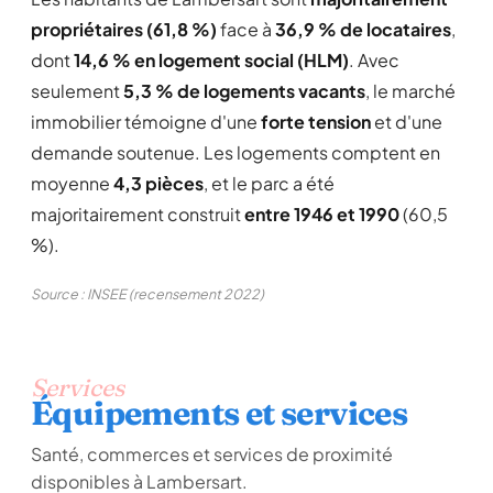
propriétaires (61,8 %)
face à
36,9 % de locataires
,
dont
14,6 % en logement social (HLM)
. Avec
seulement
5,3 % de logements vacants
, le marché
immobilier témoigne d'une
forte tension
et d'une
demande soutenue. Les logements comptent en
moyenne
4,3 pièces
, et le parc a été
majoritairement construit
entre 1946 et 1990
(60,5
%).
Source : INSEE (recensement 2022)
Services
Équipements et services
Santé, commerces et services de proximité
disponibles à Lambersart.