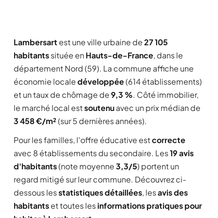
Lambersart
est une ville urbaine de
27 105
habitants
située en
Hauts-de-France
, dans le
département Nord (59). La commune affiche une
économie locale
développée
(614 établissements)
et un taux de chômage de
9,3 %
. Côté immobilier,
le marché local est
soutenu
avec un prix médian de
3 458 €/m²
(sur 5 dernières années).
Pour les familles, l'offre éducative est
correcte
avec 8 établissements du secondaire. Les
19 avis
d'habitants
(note moyenne
3,3/5
) portent un
regard mitigé sur leur commune. Découvrez ci-
dessous les
statistiques détaillées
, les
avis des
habitants
et toutes les
informations pratiques pour