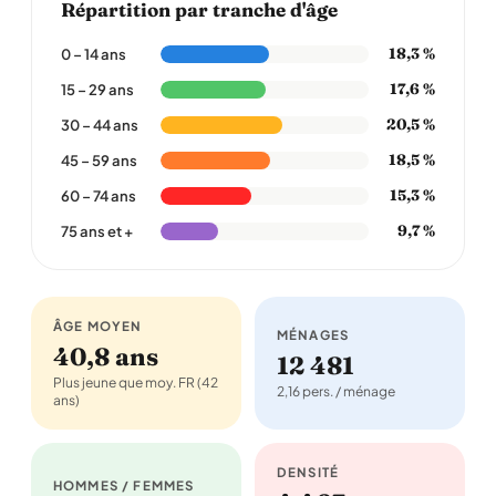
Répartition par tranche d'âge
18,3 %
0 – 14 ans
17,6 %
15 – 29 ans
20,5 %
30 – 44 ans
18,5 %
45 – 59 ans
15,3 %
60 – 74 ans
9,7 %
75 ans et +
ÂGE MOYEN
MÉNAGES
40,8 ans
12 481
Plus jeune que moy. FR (42
2,16 pers. / ménage
ans)
DENSITÉ
HOMMES / FEMMES