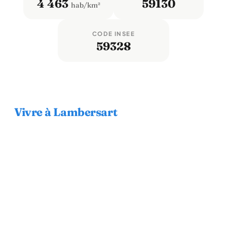
4 463
59130
hab/km²
CODE INSEE
59328
Vivre à Lambersart