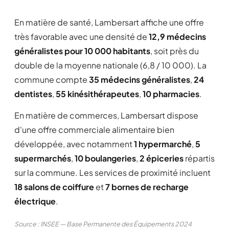
En matière de santé, Lambersart affiche une offre
très favorable avec une densité de
12,9 médecins
généralistes pour 10 000 habitants
, soit près du
double de la moyenne nationale (6,8 / 10 000). La
commune compte
35 médecins généralistes
,
24
dentistes
,
55 kinésithérapeutes
,
10 pharmacies
.
En matière de commerces, Lambersart dispose
d'une offre commerciale alimentaire bien
développée, avec notamment
1 hypermarché
,
5
supermarchés
,
10 boulangeries
,
2 épiceries
répartis
sur la commune. Les services de proximité incluent
18 salons de coiffure
et
7 bornes de recharge
électrique
.
Source : INSEE — Base Permanente des Équipements 2024