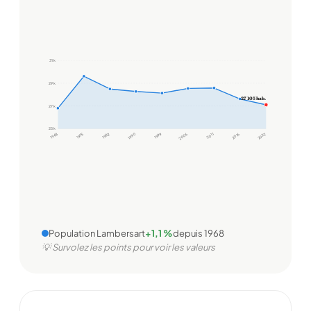
31 k
29 k
27 105 hab.
27 k
25 k
1968
1975
1982
1990
1999
2006
2011
2016
2022
Population Lambersart
+1,1 %
depuis 1968
💡 Survolez les points pour voir les valeurs