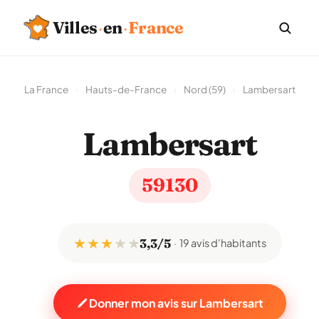
Villes
·
en
·
France
La France
›
Hauts-de-France
›
Nord (59)
›
Lambersart
Lambersart
59130
★ ★ ★
★
★
3,3/5
19 avis d'habitants
Donner mon avis sur Lambersart