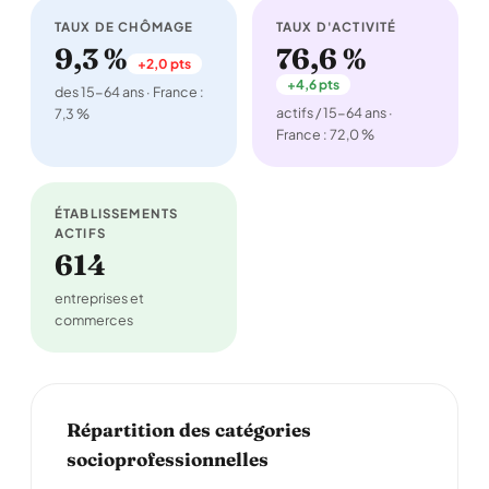
TAUX DE CHÔMAGE
TAUX D'ACTIVITÉ
9,3 %
76,6 %
+2,0 pts
+4,6 pts
des 15-64 ans · France :
actifs / 15-64 ans ·
7,3 %
France : 72,0 %
ÉTABLISSEMENTS
ACTIFS
614
entreprises et
commerces
Répartition des catégories
socioprofessionnelles