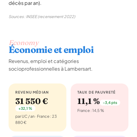
décès par an).
Sources : INSEE (recensement 2022)
Economy
Économie et emploi
Revenus, emploi et catégories
socioprofessionnelles à Lambersart.
REVENU MÉDIAN
TAUX DE PAUVRETÉ
31 550 €
11,1 %
-3,4 pts
+32,1 %
France : 14,5 %
par UC / an · France : 23
880 €