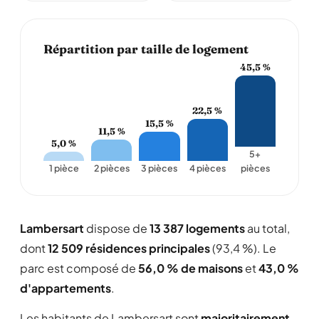
Répartition par taille de logement
45,5 %
22,5 %
15,5 %
11,5 %
5,0 %
5+
1 pièce
2 pièces
3 pièces
4 pièces
pièces
Lambersart
dispose de
13 387 logements
au total,
dont
12 509 résidences principales
(93,4 %). Le
parc est composé de
56,0 % de maisons
et
43,0 %
d'appartements
.
Les habitants de Lambersart sont
majoritairement