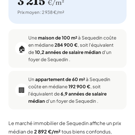
3 215
€/m²
Prix moyen : 2 938 €/m²
Une
maison de 100 m²
à Sequedin coûte
en médiane
284 900 €
, soit l'équivalent
🏠
de
10,2 années de salaire médian
d'un
foyer de Sequedin .
Un
appartement de 60 m²
à Sequedin
coûte en médiane
192 900 €
, soit
🏢
l'équivalent de
6,9 années de salaire
médian
d'un foyer de Sequedin .
Le marché immobilier de Sequedin affiche un prix
médian de
2 892 €/m²
tous biens confondus,