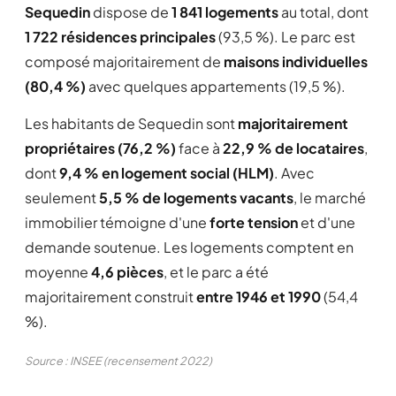
Sequedin
dispose de
1 841 logements
au total, dont
1 722 résidences principales
(93,5 %). Le parc est
composé majoritairement de
maisons individuelles
(80,4 %)
avec quelques appartements (19,5 %).
Les habitants de Sequedin sont
majoritairement
propriétaires (76,2 %)
face à
22,9 % de locataires
,
dont
9,4 % en logement social (HLM)
. Avec
seulement
5,5 % de logements vacants
, le marché
immobilier témoigne d'une
forte tension
et d'une
demande soutenue. Les logements comptent en
moyenne
4,6 pièces
, et le parc a été
majoritairement construit
entre 1946 et 1990
(54,4
%).
Source : INSEE (recensement 2022)