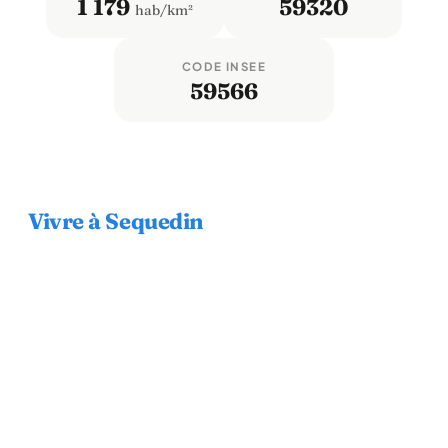
1 179
59320
hab/km²
CODE INSEE
59566
Vivre à Sequedin