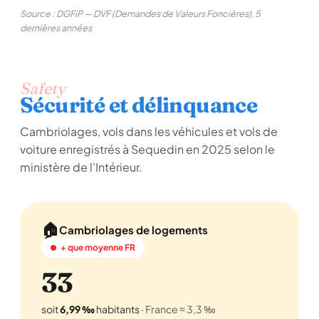
Source : DGFiP — DVF (Demandes de Valeurs Foncières), 5
dernières années
Safety
Sécurité et délinquance
Cambriolages, vols dans les véhicules et vols de
voiture enregistrés à Sequedin en 2025 selon le
ministère de l'Intérieur.
🏠
Cambriolages de logements
+ que moyenne FR
33
soit
6,99 ‰
habitants
· France ≈ 3,3 ‰