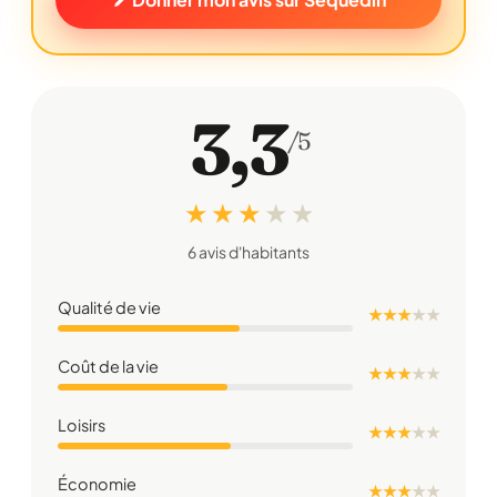
3,3
/5
★ ★ ★
★
★
6 avis d'habitants
Qualité de vie
★ ★ ★
★
★
Coût de la vie
★ ★ ★
★
★
Loisirs
★ ★ ★
★
★
Économie
★ ★ ★
★
★