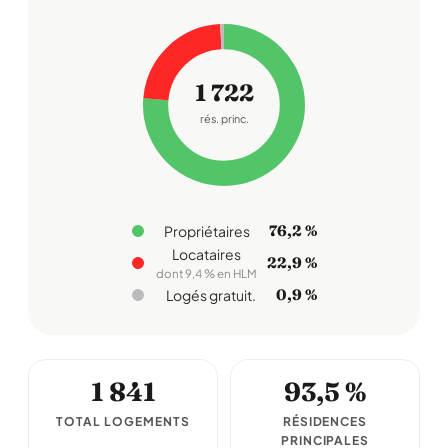
1 722
rés. princ.
76,2 %
Propriétaires
Locataires
22,9 %
dont 9,4 % en HLM
0,9 %
Logés gratuit.
1 841
93,5 %
TOTAL LOGEMENTS
RÉSIDENCES
PRINCIPALES