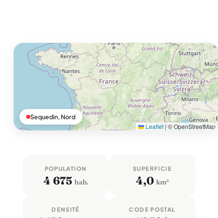
Sequedin, Nord
Leaflet
|
© OpenStreetMap
POPULATION
SUPERFICIE
4 675
4,0
hab.
km²
DENSITÉ
CODE POSTAL