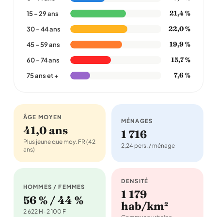
21,4 %
15 – 29 ans
22,0 %
30 – 44 ans
19,9 %
45 – 59 ans
15,7 %
60 – 74 ans
7,6 %
75 ans et +
ÂGE MOYEN
MÉNAGES
41,0 ans
1 716
Plus jeune que moy. FR (42
2,24 pers. / ménage
ans)
DENSITÉ
HOMMES / FEMMES
1 179
56 % / 44 %
hab/km²
2 622 H · 2 100 F