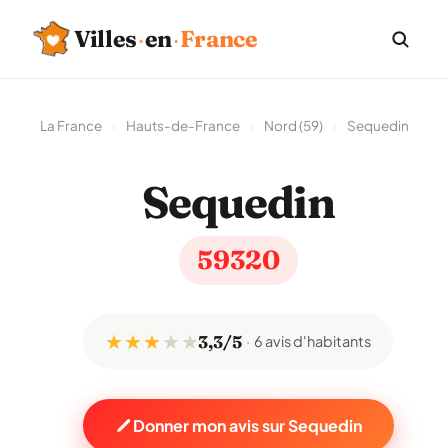
Villes
·
en
·
France
La France
›
Hauts-de-France
›
Nord (59)
›
Sequedin
Sequedin
59320
★ ★ ★
★
★
3,3/5
6 avis d'habitants
Donner mon avis sur Sequedin