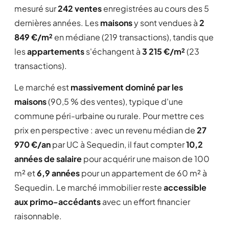
mesuré sur
242 ventes
enregistrées au cours des 5
dernières années. Les
maisons
y sont vendues à
2
849 €/m²
en médiane (219 transactions), tandis que
les
appartements
s'échangent à
3 215 €/m²
(23
transactions).
Le marché est
massivement dominé par les
maisons
(90,5 % des ventes), typique d'une
commune péri-urbaine ou rurale. Pour mettre ces
prix en perspective : avec un revenu médian de
27
970 €/an
par UC à Sequedin, il faut compter
10,2
années de salaire
pour acquérir une maison de 100
m² et
6,9 années
pour un appartement de 60 m² à
Sequedin. Le marché immobilier reste
accessible
aux primo-accédants
avec un effort financier
raisonnable.