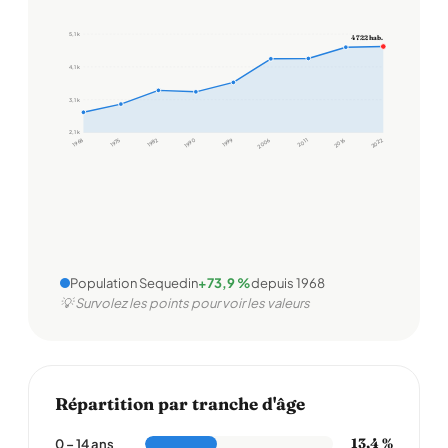
5,1 k
4 722 hab.
4,1 k
3,1 k
2,1 k
1968
1975
1982
1990
1999
2006
2011
2016
2022
Population Sequedin
+73,9 %
depuis 1968
💡 Survolez les points pour voir les valeurs
Répartition par tranche d'âge
13,4 %
0 – 14 ans