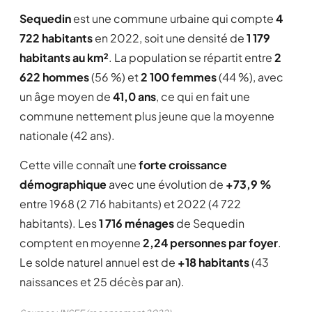
Sequedin
est une commune urbaine qui compte
4
722 habitants
en 2022, soit une densité de
1 179
habitants au km²
. La population se répartit entre
2
622 hommes
(56 %) et
2 100 femmes
(44 %), avec
un âge moyen de
41,0 ans
, ce qui en fait une
commune nettement plus jeune que la moyenne
nationale (42 ans).
Cette ville connaît une
forte croissance
démographique
avec une évolution de
+73,9 %
entre 1968 (2 716 habitants) et 2022 (4 722
habitants). Les
1 716 ménages
de Sequedin
comptent en moyenne
2,24 personnes par foyer
.
Le solde naturel annuel est de
+18 habitants
(43
naissances et 25 décès par an).