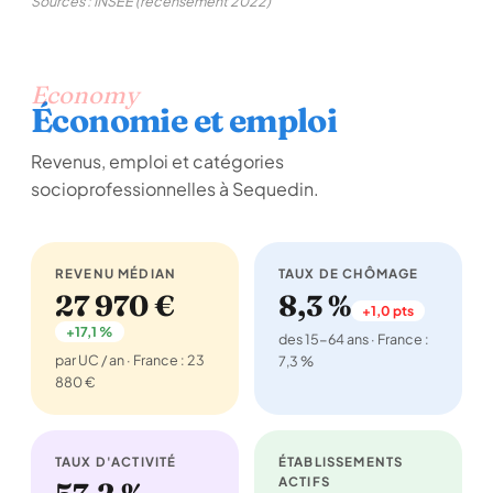
Sources : INSEE (recensement 2022)
Economy
Économie et emploi
Revenus, emploi et catégories
socioprofessionnelles à Sequedin.
REVENU MÉDIAN
TAUX DE CHÔMAGE
27 970 €
8,3 %
+1,0 pts
+17,1 %
des 15-64 ans · France :
par UC / an · France : 23
7,3 %
880 €
TAUX D'ACTIVITÉ
ÉTABLISSEMENTS
ACTIFS