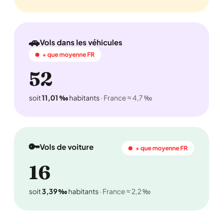
🚗
Vols dans les véhicules
+ que moyenne FR
52
soit
11,01 ‰
habitants
· France ≈ 4,7 ‰
🔑
Vols de voiture
+ que moyenne FR
16
soit
3,39 ‰
habitants
· France ≈ 2,2 ‰