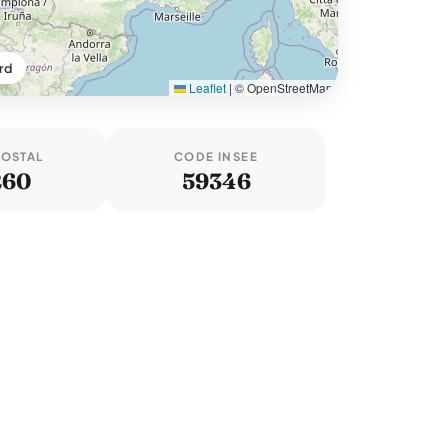
rd
Leaflet
|
© OpenStreetMap
POSTAL
CODE INSEE
260
59346