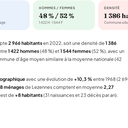
HOMMES / FEMMES
DENSITÉ
48 % / 52 %
1 386 
nage
1 422 H · 1 544 F
Commune urba
mpte
2 966 habitants
en 2022, soit une densité de
1 386
ntre
1 422 hommes
(48 %) et
1 544 femmes
(52 %), avec un
commune d'âge moyen similaire à la moyenne nationale (42
mographique
avec une évolution de
+10,3 %
entre 1968 (2 6
08 ménages
de Lezennes comptent en moyenne
2,27
l est de
+8 habitants
(31 naissances et 23 décès par an).