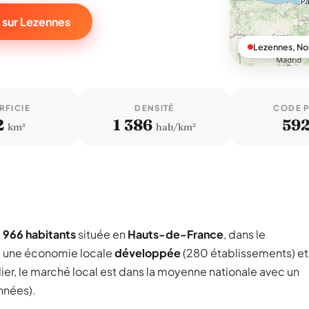
 sur Lezennes
Lezennes, No
RFICIE
DENSITÉ
CODE 
2
1 386
59
km²
hab/km²
 966 habitants
située en
Hauts-de-France
, dans le
e une économie locale
développée
(280 établissements) et
ier, le marché local est dans la moyenne nationale avec un
nnées).