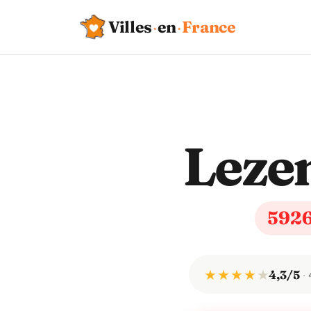
Villes
·
en
·
France
Leze
592
★ ★ ★ ★
★
4,3/5