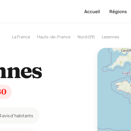
Accueil
Régions
La France
›
Hauts-de-France
›
Nord (59)
›
Lezennes
nnes
60
4 avis d'habitants