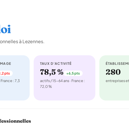
oi
onnelles à Lezennes.
ÔMAGE
TAUX D'ACTIVITÉ
ÉTABLISSEM
78,5 %
280
,2 pts
+6,5 pts
 France : 7,3
actifs / 15-64 ans · France :
entreprises 
72,0 %
fessionnelles