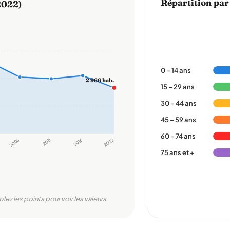
Répartition par
2022)
0 – 14 ans
2 966 hab.
15 – 29 ans
30 – 44 ans
45 – 59 ans
60 – 74 ans
2006
2011
2016
2022
75 ans et +
olez les points pour voir les valeurs