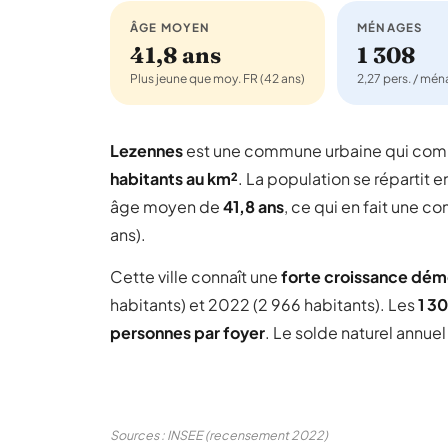
ÂGE MOYEN
MÉNAGES
41,8 ans
1 308
Plus jeune que moy. FR (42 ans)
2,27 pers. / mé
Lezennes
est une commune urbaine qui co
habitants au km²
. La population se répartit e
âge moyen de
41,8 ans
, ce qui en fait une 
ans).
Cette ville connaît une
forte croissance dé
habitants) et 2022 (2 966 habitants). Les
1 3
personnes par foyer
. Le solde naturel annue
Sources : INSEE (recensement 2022)