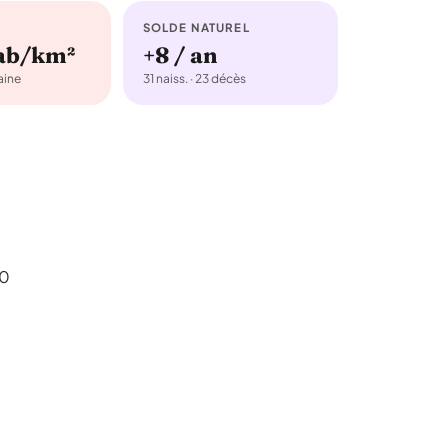
SOLDE NATUREL
hab/km²
+8 / an
ine
31 naiss. · 23 décès
90