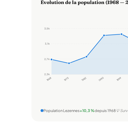
Évolution de la population (1968 — 
3,5 k
3,1 k
2,7 k
2,3 k
1968
1975
1982
1990
1999
Population Lezennes
+10,3 %
depuis 1968
💡 Surv