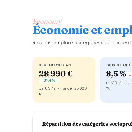
Economy
Économie et empl
Revenus, emploi et catégories socioprofessi
REVENU MÉDIAN
TAUX DE CH
28 990 €
8,5 %
+1
+21,4 %
des 15-64 ans ·
par UC / an · France : 23 880
%
€
Répartition des catégories sociopro