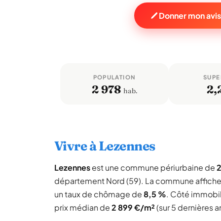
Donner mon avis
POPULATION
SUPE
2 978
2,
hab.
Vivre à Lezennes
Lezennes
est une commune périurbaine de
2
département Nord (59). La commune affich
un taux de chômage de
8,5 %
. Côté immobil
prix médian de
2 899 €/m²
(sur 5 dernières a