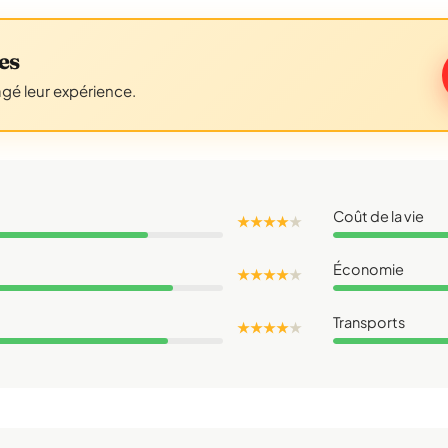
es
agé leur expérience.
Coût de la vie
★ ★ ★ ★
★
Économie
★ ★ ★ ★
★
Transports
★ ★ ★ ★
★