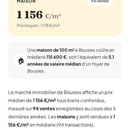
MAISON
94 ventes
1 156
€/m²
Prix moyen : 1 178 €/m²
Une
maison de 100 m²
à Bousies coûte en
médiane
115 600 €
, soit l'équivalent de
5,1
🏠
années de salaire médian
d'un foyer de
Bousies .
Le marché immobilier de Bousies affiche un prix
médian de
1 156 €/m²
tous biens confondus,
mesuré sur
94 ventes
enregistrées au cours des 5
dernières années. Les
maisons
y sont vendues à
1
156 €/m²
en médiane (94 transactions),