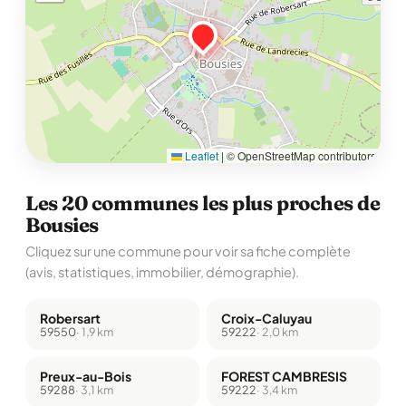
Leaflet
|
© OpenStreetMap contributors
Les 20 communes les plus proches de
Bousies
Cliquez sur une commune pour voir sa fiche complète
(avis, statistiques, immobilier, démographie).
Robersart
Croix-Caluyau
59550
· 1,9 km
59222
· 2,0 km
Preux-au-Bois
FOREST CAMBRESIS
59288
· 3,1 km
59222
· 3,4 km