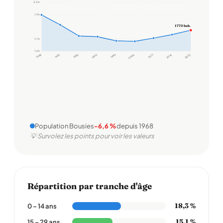
2,0 k
1,9 k
1 770 hab.
1,7 k
1,6 k
1968
1975
1982
1990
1999
2006
2011
2016
2022
Population Bousies
-6,6 %
depuis 1968
💡 Survolez les points pour voir les valeurs
Répartition par tranche d'âge
18,3 %
0 – 14 ans
15,1 %
15 – 29 ans