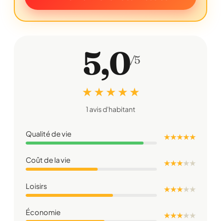
5,0
/5
★ ★ ★ ★ ★
1 avis d'habitant
Qualité de vie
★ ★ ★ ★ ★
Coût de la vie
★ ★ ★
★
★
Loisirs
★ ★ ★
★
★
Économie
★ ★ ★
★
★