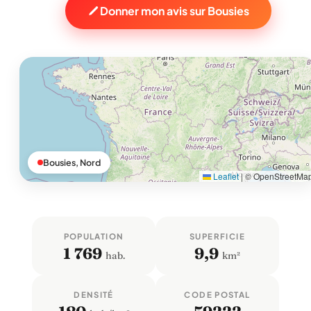
Donner mon avis sur Bousies
Bousies, Nord
Leaflet
|
© OpenStreetMa
POPULATION
SUPERFICIE
1 769
9,9
hab.
km²
DENSITÉ
CODE POSTAL