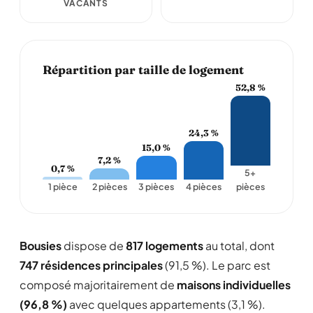
VACANTS
Répartition par taille de logement
52,8 %
24,3 %
15,0 %
7,2 %
0,7 %
5+
1 pièce
2 pièces
3 pièces
4 pièces
pièces
Bousies
dispose de
817 logements
au total, dont
747 résidences principales
(91,5 %). Le parc est
composé majoritairement de
maisons individuelles
(96,8 %)
avec quelques appartements (3,1 %).