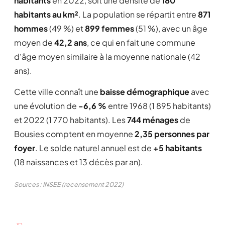
habitants
en 2022, soit une densité de
180
habitants au km²
. La population se répartit entre
871
hommes
(49 %) et
899 femmes
(51 %), avec un âge
moyen de
42,2 ans
, ce qui en fait une commune
d'âge moyen similaire à la moyenne nationale (42
ans).
Cette ville connaît une
baisse démographique
avec
une évolution de
-6,6 %
entre 1968 (1 895 habitants)
et 2022 (1 770 habitants). Les
744 ménages
de
Bousies comptent en moyenne
2,35 personnes par
foyer
. Le solde naturel annuel est de
+5 habitants
(18 naissances et 13 décès par an).
Sources : INSEE (recensement 2022)