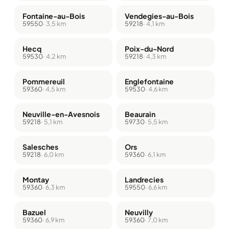
Fontaine-au-Bois
Vendegies-au-Bois
59550
· 3,5 km
59218
· 4,1 km
Hecq
Poix-du-Nord
59530
· 4,2 km
59218
· 4,3 km
Pommereuil
Englefontaine
59360
· 4,5 km
59530
· 4,6 km
Neuville-en-Avesnois
Beaurain
59218
· 5,1 km
59730
· 5,5 km
Salesches
Ors
59218
· 6,0 km
59360
· 6,1 km
Montay
Landrecies
59360
· 6,3 km
59550
· 6,6 km
Bazuel
Neuvilly
59360
· 6,9 km
59360
· 7,0 km