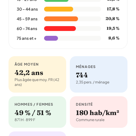
17,8 %
30 – 44 ans
20,8 %
45 – 59 ans
19,5 %
60 – 74 ans
8,6 %
75 ans et +
ÂGE MOYEN
MÉNAGES
42,2 ans
744
Plus âgée que moy. FR (42
2,35 pers. / ménage
ans)
HOMMES / FEMMES
DENSITÉ
49 % / 51 %
180 hab/km²
871 H · 899 F
Commune rurale