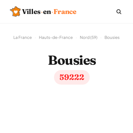
Villes
·
en
·
France
La France
›
Hauts-de-France
›
Nord (59)
›
Bousies
Bousies
59222