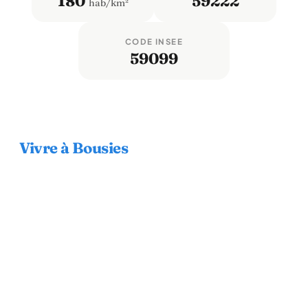
180
59222
hab/km²
CODE INSEE
59099
Vivre à Bousies