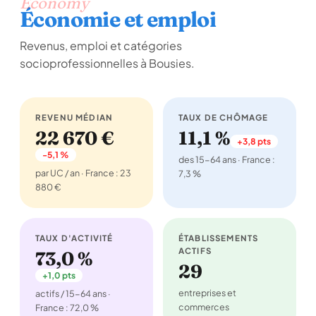
Economy
Économie et emploi
Revenus, emploi et catégories
socioprofessionnelles à Bousies.
REVENU MÉDIAN
TAUX DE CHÔMAGE
22 670 €
11,1 %
+3,8 pts
-5,1 %
des 15-64 ans · France :
par UC / an · France : 23
7,3 %
880 €
TAUX D'ACTIVITÉ
ÉTABLISSEMENTS
ACTIFS
73,0 %
29
+1,0 pts
entreprises et
actifs / 15-64 ans ·
commerces
France : 72,0 %