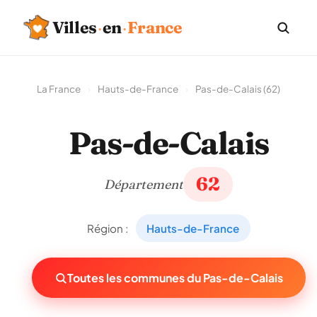
Villes
·
en
·
France
La France
›
Hauts-de-France
›
Pas-de-Calais (62)
Pas-de-Calais
62
Département
Région :
Hauts-de-France
Toutes les communes du Pas-de-Calais