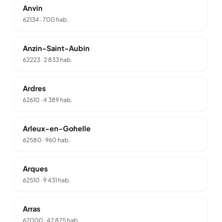
Anvin
62134
·
700 hab.
Anzin-Saint-Aubin
62223
·
2 833 hab.
Ardres
62610
·
4 389 hab.
Arleux-en-Gohelle
62580
·
960 hab.
Arques
62510
·
9 431 hab.
Arras
62000
·
42 875 hab.