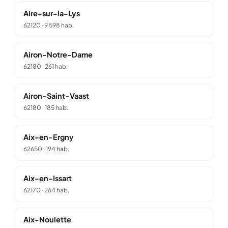
Aire-sur-la-Lys
62120
·
9 598 hab.
Airon-Notre-Dame
62180
·
261 hab.
Airon-Saint-Vaast
62180
·
185 hab.
Aix-en-Ergny
62650
·
194 hab.
Aix-en-Issart
62170
·
264 hab.
Aix-Noulette