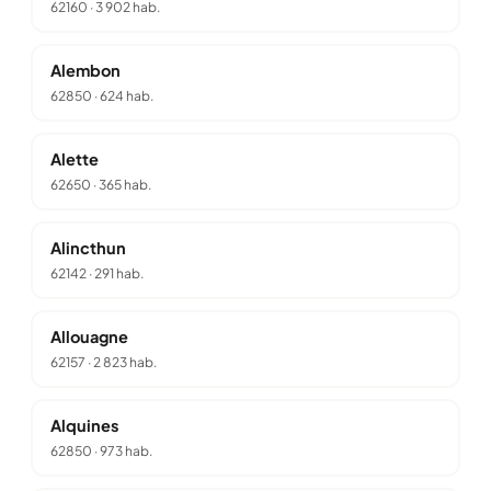
62160
·
3 902 hab.
Alembon
62850
·
624 hab.
Alette
62650
·
365 hab.
Alincthun
62142
·
291 hab.
Allouagne
62157
·
2 823 hab.
Alquines
62850
·
973 hab.