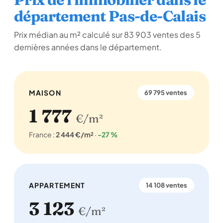
département Pas-de-Calais
Prix médian au m² calculé sur 83 903 ventes des 5
dernières années dans le département.
MAISON
69 795 ventes
1 777
€/m²
France :
2 444 €/m²
·
-27 %
APPARTEMENT
14 108 ventes
3 123
€/m²