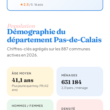
★
2,5
/ 5 · 16 avis
Population
Démographie du
département Pas-de-Calais
Chiffres-clés agrégés sur les 887 communes
actives en 2026.
ÂGE MOYEN
MÉNAGES
41,1 ans
631 184
Plus jeune que moy. FR (42
2,31 pers. / ménage
ans)
HOMMES / FEMMES
DENSITÉ