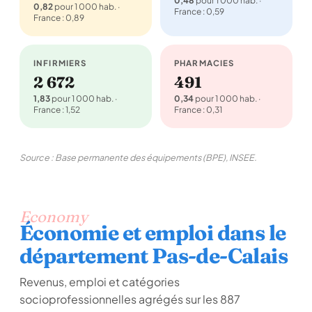
0,48
pour 1 000 hab. ·
0,82
pour 1 000 hab. ·
France : 0,59
France : 0,89
INFIRMIERS
PHARMACIES
2 672
491
1,83
pour 1 000 hab. ·
0,34
pour 1 000 hab. ·
France : 1,52
France : 0,31
Source : Base permanente des équipements (BPE), INSEE.
Economy
Économie et emploi dans le
département Pas-de-Calais
Revenus, emploi et catégories
socioprofessionnelles agrégés sur les 887