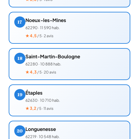
Noeux-les-Mines
17
62290
·
11 590 hab.
★
4,5
/ 5 · 2 avis
Saint-Martin-Boulogne
18
62280
·
10 888 hab.
★
4,3
/ 5 · 20 avis
Étaples
19
62630
·
10 710 hab.
★
3,2
/ 5 · 11 avis
Longuenesse
20
62219
·
10 548 hab.