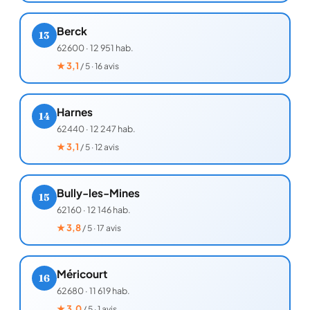
Berck
13
62600
·
12 951 hab.
★
3,1
/ 5 · 16 avis
Harnes
14
62440
·
12 247 hab.
★
3,1
/ 5 · 12 avis
Bully-les-Mines
15
62160
·
12 146 hab.
★
3,8
/ 5 · 17 avis
Méricourt
16
62680
·
11 619 hab.
★
3,0
/ 5 · 1 avis