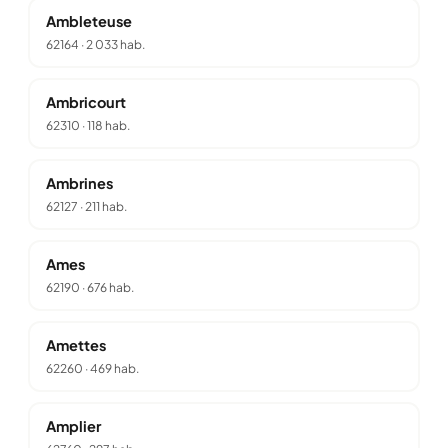
Ambleteuse
62164
·
2 033 hab.
Ambricourt
62310
·
118 hab.
Ambrines
62127
·
211 hab.
Ames
62190
·
676 hab.
Amettes
62260
·
469 hab.
Amplier