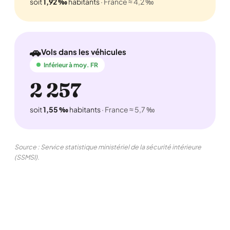
soit
1,92 ‰
habitants
· France ≈ 4,2 ‰
🚗
Vols dans les véhicules
Inférieur à moy. FR
2 257
soit
1,55 ‰
habitants
· France ≈ 5,7 ‰
Source : Service statistique ministériel de la sécurité intérieure
(SSMSI).