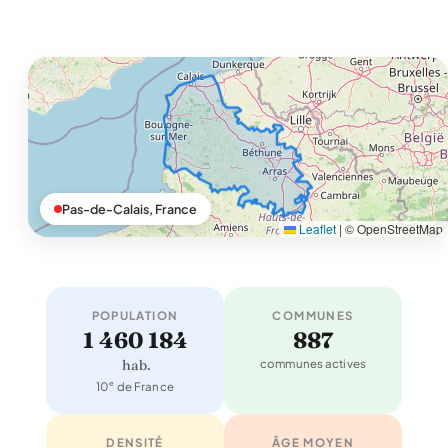
Pas-de-Calais, France
Leaflet
|
© OpenStreetMap
POPULATION
COMMUNES
1 460 184
887
hab.
communes actives
e
10
de France
DENSITÉ
ÂGE MOYEN