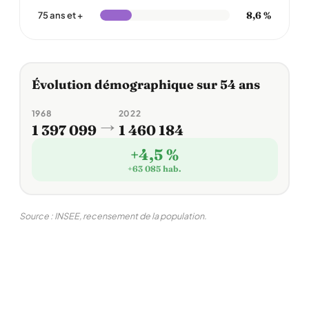
8,6 %
75 ans et +
Évolution démographique sur 54 ans
1968
2022
→
1 397 099
1 460 184
+4,5 %
+63 085 hab.
Source : INSEE, recensement de la population.