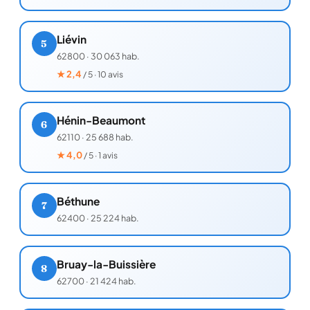
Liévin
5
62800
·
30 063 hab.
★
2,4
/ 5 · 10 avis
Hénin-Beaumont
6
62110
·
25 688 hab.
★
4,0
/ 5 · 1 avis
Béthune
7
62400
·
25 224 hab.
Bruay-la-Buissière
8
62700
·
21 424 hab.