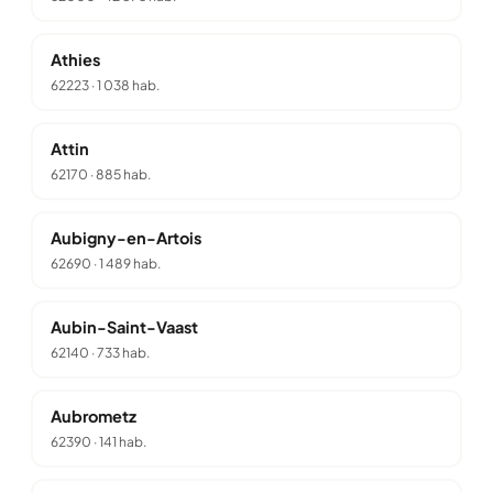
Athies
62223
·
1 038 hab.
Attin
62170
·
885 hab.
Aubigny-en-Artois
62690
·
1 489 hab.
Aubin-Saint-Vaast
62140
·
733 hab.
Aubrometz
62390
·
141 hab.