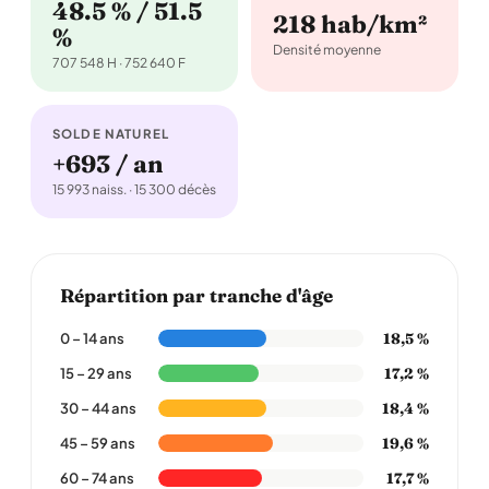
48.5 % / 51.5
218 hab/km²
%
Densité moyenne
707 548 H · 752 640 F
SOLDE NATUREL
+693 / an
15 993 naiss. · 15 300 décès
Répartition par tranche d'âge
18,5 %
0 – 14 ans
17,2 %
15 – 29 ans
18,4 %
30 – 44 ans
19,6 %
45 – 59 ans
17,7 %
60 – 74 ans