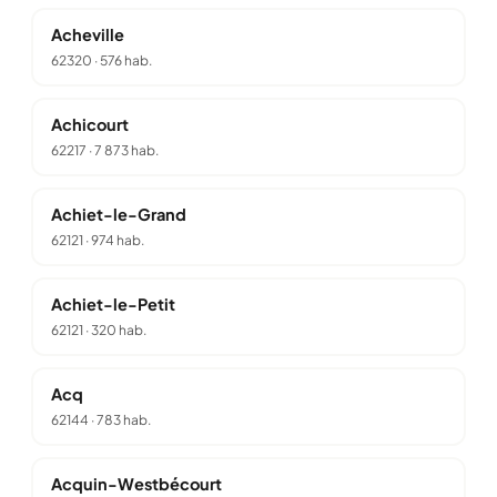
Acheville
62320
·
576 hab.
Achicourt
62217
·
7 873 hab.
Achiet-le-Grand
62121
·
974 hab.
Achiet-le-Petit
62121
·
320 hab.
Acq
62144
·
783 hab.
Acquin-Westbécourt