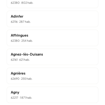
62380
·
802 hab.
Adinfer
62116
·
287 hab.
Affringues
62380
·
254 hab.
Agnez-lès-Duisans
62161
·
621 hab.
Agnières
62690
·
255 hab.
Agny
62217
·
1 871 hab.