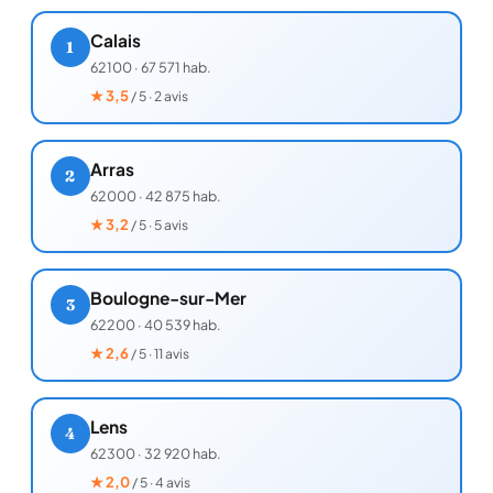
Calais
1
62100
·
67 571 hab.
★
3,5
/ 5 · 2 avis
Arras
2
62000
·
42 875 hab.
★
3,2
/ 5 · 5 avis
Boulogne-sur-Mer
3
62200
·
40 539 hab.
★
2,6
/ 5 · 11 avis
Lens
4
62300
·
32 920 hab.
★
2,0
/ 5 · 4 avis