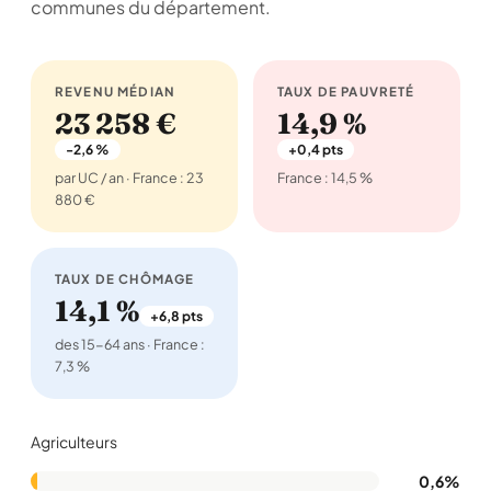
communes du département.
REVENU MÉDIAN
TAUX DE PAUVRETÉ
23 258 €
14,9 %
-2,6 %
+0,4 pts
par UC / an · France : 23
France : 14,5 %
880 €
TAUX DE CHÔMAGE
14,1 %
+6,8 pts
des 15-64 ans · France :
7,3 %
Agriculteurs
0,6%