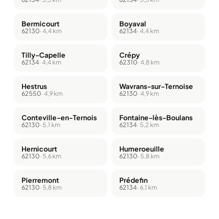
Bermicourt
Boyaval
62130
· 4,4 km
62134
· 4,4 km
Tilly-Capelle
Crépy
62134
· 4,4 km
62310
· 4,8 km
Hestrus
Wavrans-sur-Ternoise
62550
· 4,9 km
62130
· 4,9 km
Conteville-en-Ternois
Fontaine-lès-Boulans
62130
· 5,1 km
62134
· 5,2 km
Hernicourt
Humeroeuille
62130
· 5,6 km
62130
· 5,8 km
Pierremont
Prédefin
62130
· 5,8 km
62134
· 6,1 km