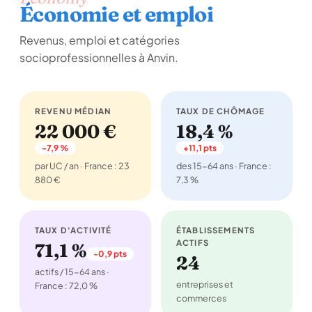
Économie et emploi
Revenus, emploi et catégories
socioprofessionnelles à Anvin.
REVENU MÉDIAN
TAUX DE CHÔMAGE
22 000 €
18,4 %
-7,9 %
+11,1 pts
par UC / an · France : 23
des 15-64 ans · France :
880 €
7,3 %
TAUX D'ACTIVITÉ
ÉTABLISSEMENTS
ACTIFS
71,1 %
-0,9 pts
24
actifs / 15-64 ans ·
entreprises et
France : 72,0 %
commerces