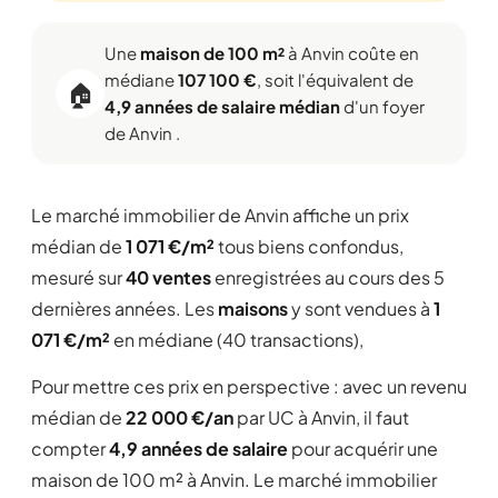
Une
maison de 100 m²
à Anvin coûte en
médiane
107 100 €
, soit l'équivalent de
🏠
4,9 années de salaire médian
d'un foyer
de Anvin .
Le marché immobilier de Anvin affiche un prix
médian de
1 071 €/m²
tous biens confondus,
mesuré sur
40 ventes
enregistrées au cours des 5
dernières années. Les
maisons
y sont vendues à
1
071 €/m²
en médiane (40 transactions),
Pour mettre ces prix en perspective : avec un revenu
médian de
22 000 €/an
par UC à Anvin, il faut
compter
4,9 années de salaire
pour acquérir une
maison de 100 m² à Anvin. Le marché immobilier