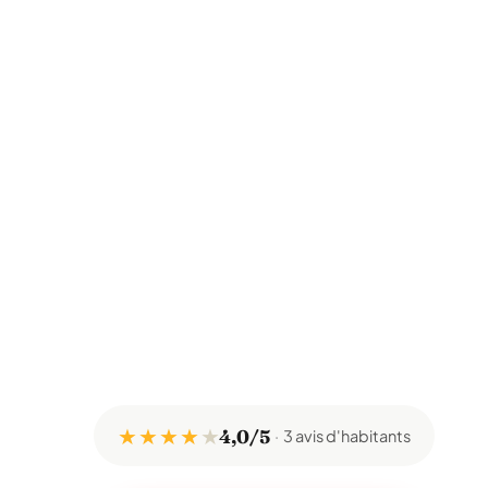
★ ★ ★ ★
★
4,0/5
3 avis d'habitants