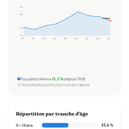
900
800
709 hab.
600
500
1968
1975
1982
1990
1999
2006
2011
2016
2022
Population Anvin
+15,3 %
depuis 1968
💡 Survolez les points pour voir les valeurs
Répartition par tranche d'âge
17,4 %
0 – 14 ans