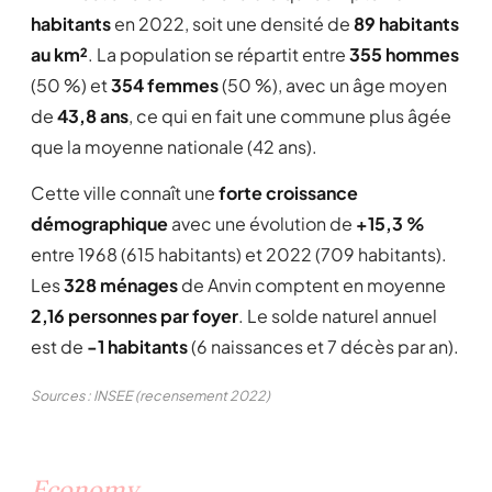
habitants
en 2022, soit une densité de
89 habitants
au km²
. La population se répartit entre
355 hommes
(50 %) et
354 femmes
(50 %), avec un âge moyen
de
43,8 ans
, ce qui en fait une commune plus âgée
que la moyenne nationale (42 ans).
Cette ville connaît une
forte croissance
démographique
avec une évolution de
+15,3 %
entre 1968 (615 habitants) et 2022 (709 habitants).
Les
328 ménages
de Anvin comptent en moyenne
2,16 personnes par foyer
. Le solde naturel annuel
est de
-1 habitants
(6 naissances et 7 décès par an).
Sources : INSEE (recensement 2022)
Economy