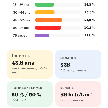
14,8 %
15 – 29 ans
15,3 %
30 – 44 ans
21,2 %
45 – 59 ans
20,2 %
60 – 74 ans
11,0 %
75 ans et +
ÂGE MOYEN
MÉNAGES
43,8 ans
328
Plus âgée que moy. FR (42
2,16 pers. / ménage
ans)
HOMMES / FEMMES
DENSITÉ
50 % / 50 %
89 hab/km²
355 H · 354 F
Commune rurale