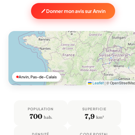
Donner mon avis sur Anvin
Anvin, Pas-de-Calais
Leaflet
|
© OpenStreetMa
POPULATION
SUPERFICIE
700
7,9
hab.
km²
DENSITÉ
CODE POSTAL