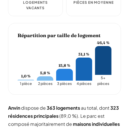
LOGEMENTS
PIÈCES EN MOYENNE
VACANTS
Répartition par taille de logement
46,4 %
31,1 %
15,8 %
5,8 %
1,0 %
5+
1 pièce
2 pièces
3 pièces
4 pièces
pièces
Anvin
dispose de
363 logements
au total, dont
323
résidences principales
(89,0 %). Le parc est
composé majoritairement de
maisons individuelles