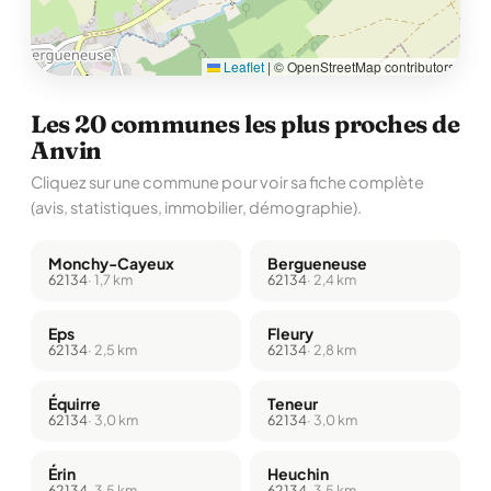
Leaflet
|
© OpenStreetMap contributors
Les 20 communes les plus proches de
Anvin
Cliquez sur une commune pour voir sa fiche complète
(avis, statistiques, immobilier, démographie).
Monchy-Cayeux
Bergueneuse
62134
· 1,7 km
62134
· 2,4 km
Eps
Fleury
62134
· 2,5 km
62134
· 2,8 km
Équirre
Teneur
62134
· 3,0 km
62134
· 3,0 km
Érin
Heuchin
62134
· 3,5 km
62134
· 3,5 km