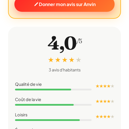
Donner mon avis sur Anvin
4,0
/5
★ ★ ★ ★
★
3 avis d'habitants
Qualité de vie
★ ★ ★ ★
★
Coût de la vie
★ ★ ★ ★
★
Loisirs
★ ★ ★ ★
★