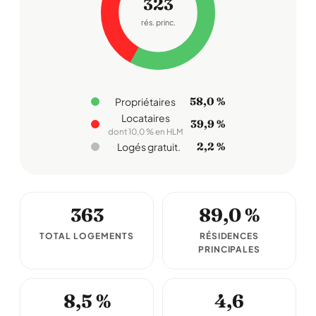
323
rés. princ.
58,0 %
Propriétaires
Locataires
39,9 %
dont 10,0 % en HLM
2,2 %
Logés gratuit.
363
89,0 %
TOTAL LOGEMENTS
RÉSIDENCES
PRINCIPALES
8,5 %
4,6