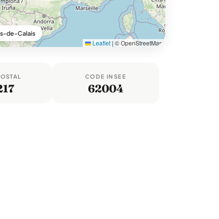
as-de-Calais
Leaflet
|
© OpenStreetMap
POSTAL
CODE INSEE
217
62004