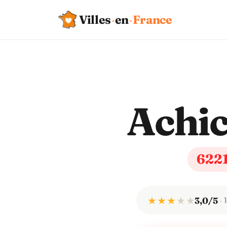
Villes
·
en
·
France
Achic
622
★ ★ ★
★
★
3,0/5