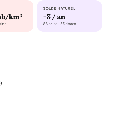
SOLDE NATUREL
hab/km²
+3 / an
ine
88 naiss. · 85 décès
8