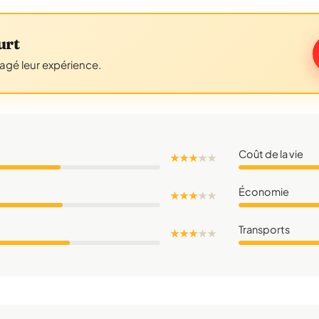
urt
tagé leur expérience.
Coût de la vie
★ ★ ★
★
★
Économie
★ ★ ★
★
★
Transports
★ ★ ★
★
★