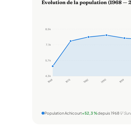
Évolution de la population (1968 — 
8,5 k
7,1 k
5,7 k
4,3 k
1968
1975
1982
1990
1999
Population Achicourt
+52,3 %
depuis 1968
💡 Surv