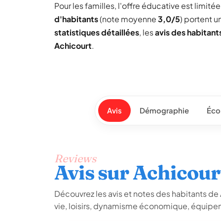
Pour les familles, l'offre éducative est limit
d'habitants
(note moyenne
3,0/5
) portent 
statistiques détaillées
, les
avis des habitant
Achicourt
.
Avis
Démographie
Éco
Reviews
Avis sur Achicour
Découvrez les avis et notes des habitants de Ac
vie, loisirs, dynamisme économique, équipem