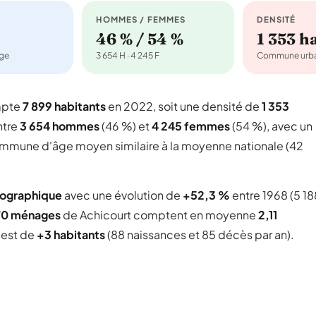
HOMMES / FEMMES
DENSITÉ
46 % / 54 %
1 353 
age
3 654 H · 4 245 F
Commune urba
mpte
7 899 habitants
en 2022, soit une densité de
1 353
ntre
3 654 hommes
(46 %) et
4 245 femmes
(54 %), avec un
 commune d'âge moyen similaire à la moyenne nationale (42
mographique
avec une évolution de
+52,3 %
entre 1968 (5 18
70 ménages
de Achicourt comptent en moyenne
2,11
l est de
+3 habitants
(88 naissances et 85 décès par an).