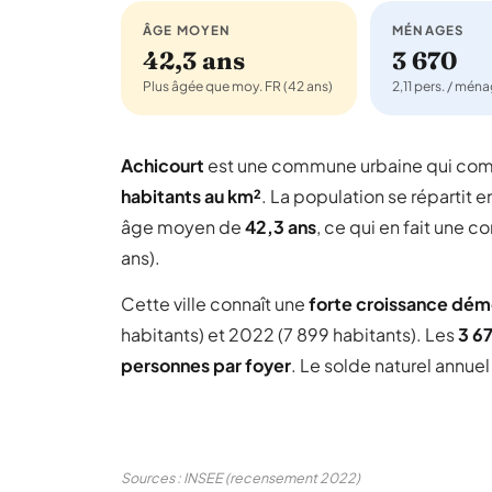
ÂGE MOYEN
MÉNAGES
42,3 ans
3 670
Plus âgée que moy. FR (42 ans)
2,11 pers. / mén
Achicourt
est une commune urbaine qui co
habitants au km²
. La population se répartit e
âge moyen de
42,3 ans
, ce qui en fait une
ans).
Cette ville connaît une
forte croissance dé
habitants) et 2022 (7 899 habitants). Les
3 6
personnes par foyer
. Le solde naturel annue
Sources : INSEE (recensement 2022)