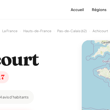
Accueil
Régions
La France
›
Hauts-de-France
›
Pas-de-Calais (62)
›
Achicourt
ourt
17
14 avis d'habitants