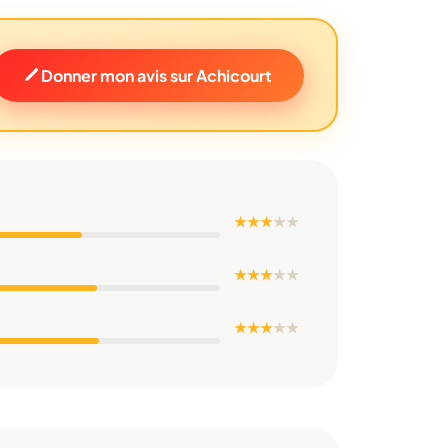
Donner mon avis sur Achicourt
★ ★ ★
★
★
★ ★ ★
★
★
★ ★ ★
★
★