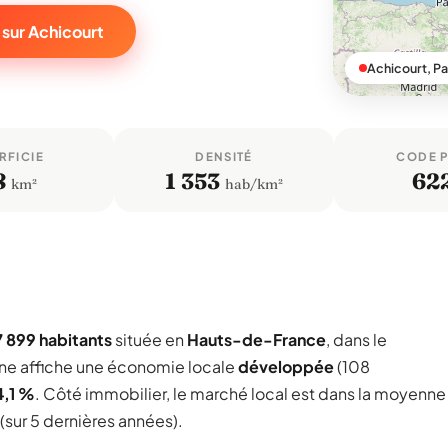
 sur Achicourt
Achicourt, P
RFICIE
DENSITÉ
CODE 
8
1 353
62
km²
hab/km²
7 899 habitants
située en
Hauts-de-France
, dans le
e affiche une économie locale
développée
(108
4,1 %
. Côté immobilier, le marché local est dans la moyenne
(sur 5 dernières années).