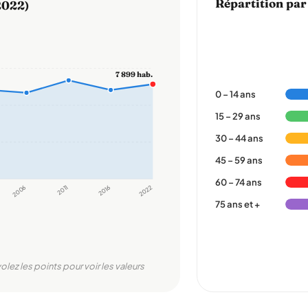
Répartition par
2022)
7 899 hab.
0 – 14 ans
15 – 29 ans
30 – 44 ans
45 – 59 ans
60 – 74 ans
2006
2011
2016
2022
75 ans et +
olez les points pour voir les valeurs