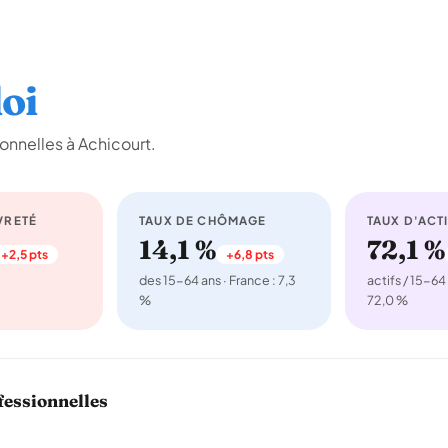
oi
onnelles à Achicourt.
VRETÉ
TAUX DE CHÔMAGE
TAUX D'ACTI
14,1 %
72,1 %
+2,5 pts
+6,8 pts
des 15-64 ans · France : 7,3
actifs / 15-64 
%
72,0 %
fessionnelles