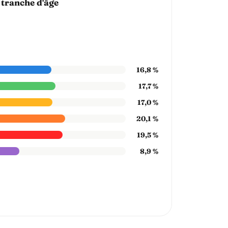
 tranche d'âge
16,8 %
17,7 %
17,0 %
20,1 %
19,5 %
8,9 %