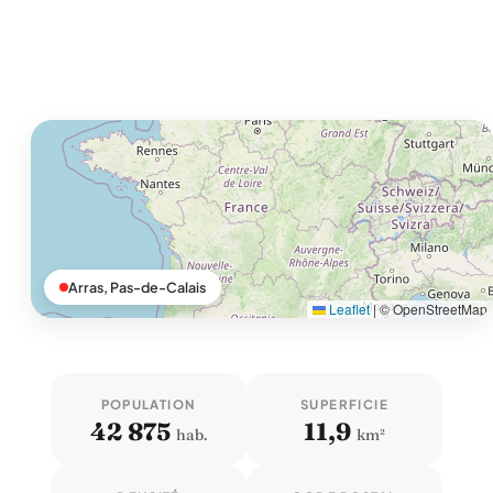
Arras, Pas-de-Calais
Leaflet
|
© OpenStreetMap
POPULATION
SUPERFICIE
42 875
11,9
hab.
km²