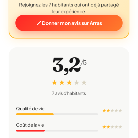
Rejoignez les 7 habitants qui ont déjà partagé
leur expérience.
Donner mon avis sur Arras
3,2
/5
★ ★ ★
★
★
7 avis d'habitants
Qualité de vie
★ ★
★
★
★
Coût de la vie
★ ★
★
★
★