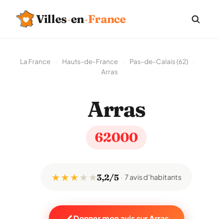
Villes
·
en
·
France
La France
›
Hauts-de-France
›
Pas-de-Calais (62)
›
Arras
Arras
62000
★ ★ ★
★
★
3,2/5
7 avis d'habitants
Donner mon avis sur Arras