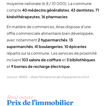
moyenne nationale (6,8 / 10 000). La commune
compte
40 médecins généralistes
,
43 dentistes
,
71
kinésithérapeutes
,
16 pharmacies
.
En matière de commerces, Arras dispose d'une
offre commerciale alimentaire bien développée,
avec notamment
2 hypermarchés
,
13
supermarchés
,
41 boulangeries
,
10 épiceries
répartis sur la commune. Les services de proximité
incluent
103 salons de coiffure
et
3 bibliothèques
et
9 bornes de recharge électrique
.
Source : INSEE — Base Permanente des Équipements 2024
Real estate
Prix de l'immobilier