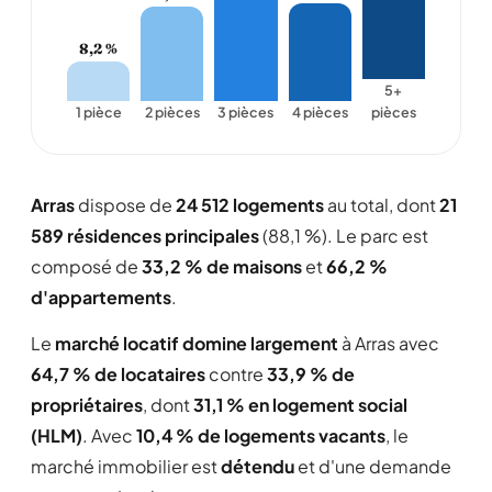
8,2 %
5+
1 pièce
2 pièces
3 pièces
4 pièces
pièces
Arras
dispose de
24 512 logements
au total, dont
21
589 résidences principales
(88,1 %). Le parc est
composé de
33,2 % de maisons
et
66,2 %
d'appartements
.
Le
marché locatif domine largement
à Arras avec
64,7 % de locataires
contre
33,9 % de
propriétaires
, dont
31,1 % en logement social
(HLM)
. Avec
10,4 % de logements vacants
, le
marché immobilier est
détendu
et d'une demande