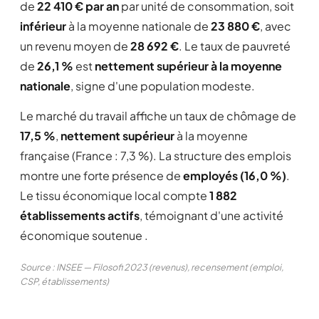
de
22 410 € par an
par unité de consommation, soit
inférieur
à la moyenne nationale de
23 880 €
, avec
un revenu moyen de
28 692 €
. Le taux de pauvreté
de
26,1 %
est
nettement supérieur à la moyenne
nationale
, signe d'une population modeste.
Le marché du travail affiche un taux de chômage de
17,5 %
,
nettement supérieur
à la moyenne
française (France : 7,3 %). La structure des emplois
montre une forte présence de
employés (16,0 %)
.
Le tissu économique local compte
1 882
établissements actifs
, témoignant d'une activité
économique soutenue .
Source : INSEE — Filosofi 2023 (revenus), recensement (emploi,
CSP, établissements)