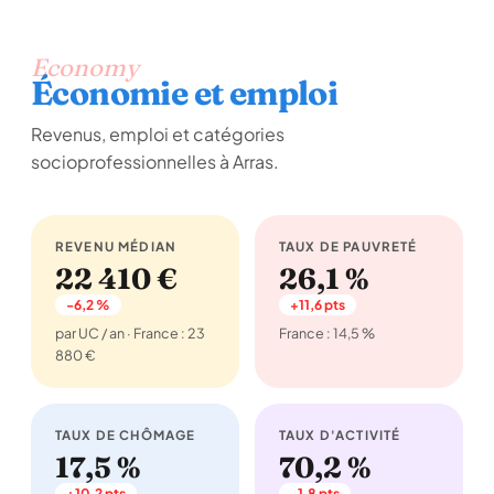
Economy
Économie et emploi
Revenus, emploi et catégories
socioprofessionnelles à Arras.
REVENU MÉDIAN
TAUX DE PAUVRETÉ
22 410 €
26,1 %
-6,2 %
+11,6 pts
par UC / an · France : 23
France : 14,5 %
880 €
TAUX DE CHÔMAGE
TAUX D'ACTIVITÉ
17,5 %
70,2 %
+10,2 pts
-1,8 pts