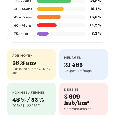
24,5 %
15 – 29 ans
19,1 %
30 – 44 ans
16,9 %
45 – 59 ans
14,2 %
60 – 74 ans
8,2 %
75 ans et +
ÂGE MOYEN
MÉNAGES
38,8 ans
21 485
Plus jeune que moy. FR (42
1,93 pers. / ménage
ans)
DENSITÉ
HOMMES / FEMMES
3 609
48 % / 52 %
hab/km²
20 568 H · 22 053 F
Commune urbaine