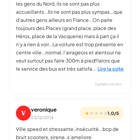
les gens du Nord, ils ne sont pas plus
accueillants...Ils ne sont pas plus sympas...que
d'autres gens ailleurs en France...On parle
toujours des Places (grand place, place des
Héros, place de la Vacquerie) mais à part ça il
n'y a rien à voir...La voiture est trop présente en
centre ville...normal, l'arrageois et alentour ne
veut surtout pas faire 300m à pied!!!alors que
le service des bus est très satisfa…
Lire la suite
Signaler cet avis
veronique
V
★
★
★
★
★
1,0/5
23/12/2014
Ville speed et stressante, insécurité...bcp de
bruit scooters, sirene..s’ameliore