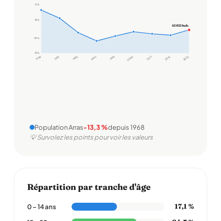
51 k
46 k
42 621 hab.
40 k
35 k
1968
1975
1982
1990
1999
2006
2011
2016
2022
Population Arras
-13,3 %
depuis 1968
💡 Survolez les points pour voir les valeurs
Répartition par tranche d'âge
17,1 %
0 – 14 ans