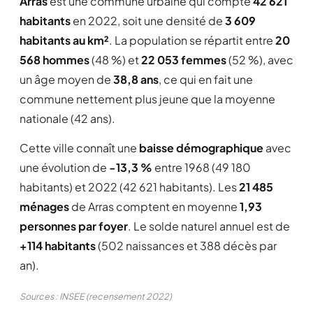
Arras
est une commune urbaine qui compte
42 621
habitants
en 2022, soit une densité de
3 609
habitants au km²
. La population se répartit entre
20
568 hommes
(48 %) et
22 053 femmes
(52 %), avec
un âge moyen de
38,8 ans
, ce qui en fait une
commune nettement plus jeune que la moyenne
nationale (42 ans).
Cette ville connaît une
baisse démographique
avec
une évolution de
-13,3 %
entre 1968 (49 180
habitants) et 2022 (42 621 habitants). Les
21 485
ménages
de Arras comptent en moyenne
1,93
personnes par foyer
. Le solde naturel annuel est de
+114 habitants
(502 naissances et 388 décès par
an).
Sources : INSEE (recensement 2022)