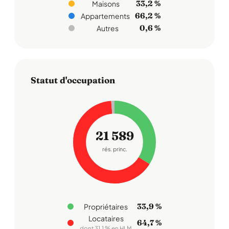
33,2 %
Maisons
66,2 %
Appartements
0,6 %
Autres
Statut d'occupation
21 589
rés. princ.
33,9 %
Propriétaires
Locataires
64,7 %
dont 31,1 % en HLM