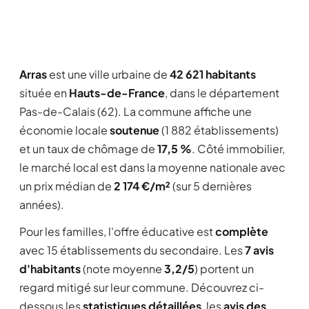
Arras
est une ville urbaine de
42 621 habitants
située en
Hauts-de-France
, dans le département
Pas-de-Calais (62). La commune affiche une
économie locale
soutenue
(1 882 établissements)
et un taux de chômage de
17,5 %
. Côté immobilier,
le marché local est dans la moyenne nationale avec
un prix médian de
2 174 €/m²
(sur 5 dernières
années).
Pour les familles, l'offre éducative est
complète
avec 15 établissements du secondaire. Les
7 avis
d'habitants
(note moyenne
3,2/5
) portent un
regard mitigé sur leur commune. Découvrez ci-
dessous les
statistiques détaillées
, les
avis des