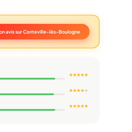
n avis sur Conteville-lès-Boulogne
★ ★ ★ ★ ★
★ ★ ★ ★
★
★ ★ ★ ★ ★