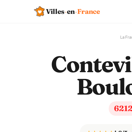
Villes
·
en
·
France
La Fr
Contevil
Boul
621