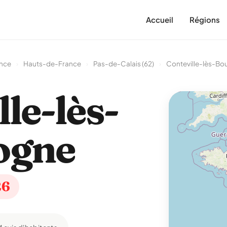
Accueil
Régions
ance
›
Hauts-de-France
›
Pas-de-Calais (62)
›
Conteville-lès-Bo
le-lès-
ogne
26