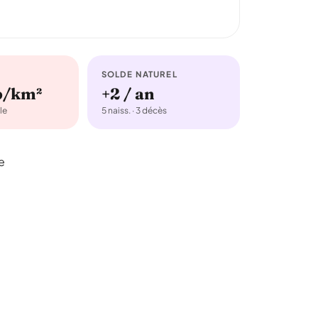
SOLDE NATUREL
b/km²
+2 / an
le
5 naiss. · 3 décès
e