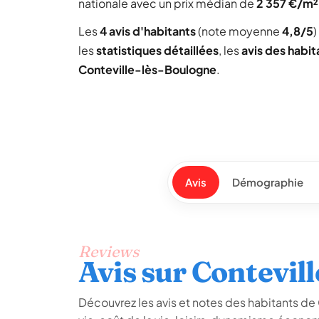
nationale avec un prix médian de
2 357 €/m²
Les
4 avis d'habitants
(note moyenne
4,8/5
)
les
statistiques détaillées
, les
avis des habit
Conteville-lès-Boulogne
.
Avis
Démographie
Reviews
Avis sur Contevil
Découvrez les avis et notes des habitants de 