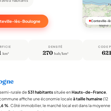
4 avis d'habitants
nteville-lès-Boulogne
Conteville-l
RFICIE
DENSITÉ
CODE 
1
270
62
km²
hab/km²
logne
semi-rurale de
531 habitants
située en
Hauts-de-France
,
a commune affiche une économie locale
à taille humaine
(12
,6 %
. Côté immobilier, le marché local est dans la moyenne