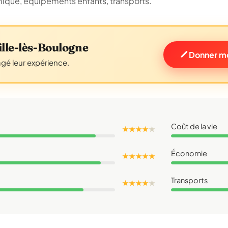
omique, équipements enfants, transports.
lle-lès-Boulogne
Donner mo
agé leur expérience.
Coût de la vie
★ ★ ★ ★
★
Économie
★ ★ ★ ★ ★
Transports
★ ★ ★ ★
★