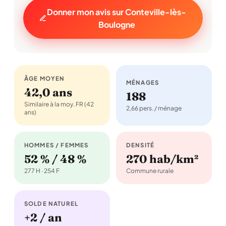
Donner mon avis sur Conteville-lès-
Boulogne
ÂGE MOYEN
MÉNAGES
42,0 ans
188
Similaire à la moy. FR (42
2,66 pers. / ménage
ans)
HOMMES / FEMMES
DENSITÉ
52 % / 48 %
270 hab/km²
277 H · 254 F
Commune rurale
SOLDE NATUREL
+2 / an