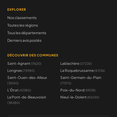
EXPLORER
Nos classements
Toutes les régions
Tous les départements
Derniers avis postés
DÉCOUVRIR DES COMMUNES
Saint-Agnant
Lablachère
(17620)
(07230)
Longnes
La Roquebrussanne
(78980)
(83136)
Saint-Ouen-des-Alleux
Saint-Germain-du-Plain
(35140)
(71370)
L' Étrat
Poix-du-Nord
(42580)
(59218)
Le Pont-de-Beauvoisin
Nieul-le-Dolent
(85430)
(38480)