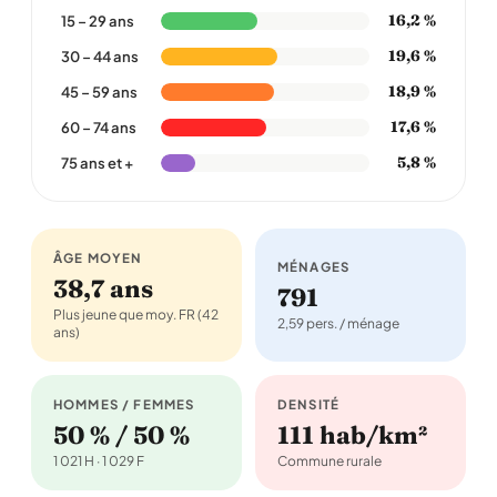
16,2 %
15 – 29 ans
19,6 %
30 – 44 ans
18,9 %
45 – 59 ans
17,6 %
60 – 74 ans
5,8 %
75 ans et +
ÂGE MOYEN
MÉNAGES
38,7 ans
791
Plus jeune que moy. FR (42
2,59 pers. / ménage
ans)
HOMMES / FEMMES
DENSITÉ
50 % / 50 %
111 hab/km²
1 021 H · 1 029 F
Commune rurale