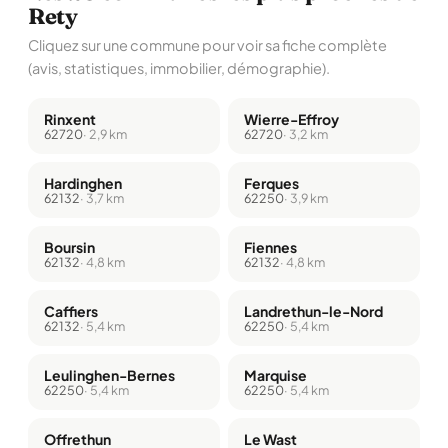
Rety
Cliquez sur une commune pour voir sa fiche complète
(avis, statistiques, immobilier, démographie).
Rinxent
Wierre-Effroy
62720
· 2,9 km
62720
· 3,2 km
Hardinghen
Ferques
62132
· 3,7 km
62250
· 3,9 km
Boursin
Fiennes
62132
· 4,8 km
62132
· 4,8 km
Caffiers
Landrethun-le-Nord
62132
· 5,4 km
62250
· 5,4 km
Leulinghen-Bernes
Marquise
62250
· 5,4 km
62250
· 5,4 km
Offrethun
Le Wast