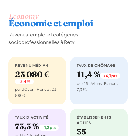
Economy
Économie et emploi
Revenus, emploi et catégories
socioprofessionnelles à Rety.
REVENU MÉDIAN
TAUX DE CHÔMAGE
23 080 €
11,4 %
+4,1 pts
-3,4 %
des 15-64 ans · France :
par UC / an · France : 23
7,3 %
880 €
TAUX D'ACTIVITÉ
ÉTABLISSEMENTS
ACTIFS
73,3 %
+1,3 pts
35
actifs / 15-64 ans ·