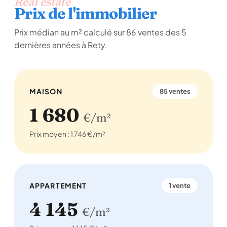
Real estate
Prix de l'immobilier
Prix médian au m² calculé sur 86 ventes des 5
dernières années à Rety.
MAISON
85 ventes
1 680
€/m²
Prix moyen : 1 746 €/m²
APPARTEMENT
1 vente
4 145
€/m²