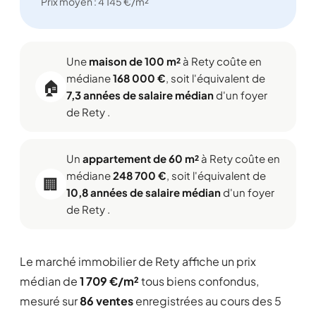
Prix moyen : 4 145 €/m²
Une
maison de 100 m²
à Rety coûte en
médiane
168 000 €
, soit l'équivalent de
🏠
7,3 années de salaire médian
d'un foyer
de Rety .
Un
appartement de 60 m²
à Rety coûte en
médiane
248 700 €
, soit l'équivalent de
🏢
10,8 années de salaire médian
d'un foyer
de Rety .
Le marché immobilier de Rety affiche un prix
médian de
1 709 €/m²
tous biens confondus,
mesuré sur
86 ventes
enregistrées au cours des 5