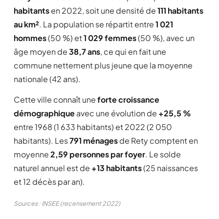
habitants
en 2022, soit une densité de
111 habitants
au km²
. La population se répartit entre
1 021
hommes
(50 %) et
1 029 femmes
(50 %), avec un
âge moyen de
38,7 ans
, ce qui en fait une
commune nettement plus jeune que la moyenne
nationale (42 ans).
Cette ville connaît une
forte croissance
démographique
avec une évolution de
+25,5 %
entre 1968 (1 633 habitants) et 2022 (2 050
habitants). Les
791 ménages
de Rety comptent en
moyenne
2,59 personnes par foyer
. Le solde
naturel annuel est de
+13 habitants
(25 naissances
et 12 décès par an).
Sources : INSEE (recensement 2022)