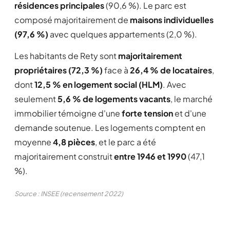
résidences principales
(90,6 %). Le parc est
composé majoritairement de
maisons individuelles
(97,6 %)
avec quelques appartements (2,0 %).
Les habitants de Rety sont
majoritairement
propriétaires (72,3 %)
face à
26,4 % de locataires
,
dont
12,5 % en logement social (HLM)
. Avec
seulement
5,6 % de logements vacants
, le marché
immobilier témoigne d'une
forte tension
et d'une
demande soutenue. Les logements comptent en
moyenne
4,8 pièces
, et le parc a été
majoritairement construit
entre 1946 et 1990
(47,1
%).
Source : INSEE (recensement 2022)