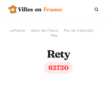
Villes
·
en
·
France
La France
›
Hauts-de-France
›
Pas-de-Calais (62)
›
Rety
Rety
62720