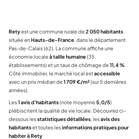
Rety
est une commune rurale de
2 050 habitants
située en
Hauts-de-France
, dans le département
Pas-de-Calais (62). La commune affiche une
économie locale
à taille humaine
(35
établissements) et un taux de chômage de
11,4 %
.
Côté immobilier, le marché local est
accessible
avec un prix médian de
1 709 €/m²
(sur 5 dernières
années).
Les
1 avis d'habitants
(note moyenne
5,0/5
)
plébiscitent la qualité de vie locale. Découvrez ci-
dessous les
statistiques détaillées
, les
avis des
habitants
et toutes les
informations pratiques pour
habiter à Rety
.