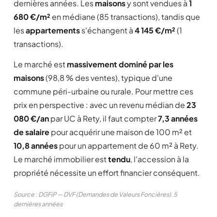
dernières années. Les
maisons
y sont vendues à
1
680 €/m²
en médiane (85 transactions), tandis que
les
appartements
s'échangent à
4 145 €/m²
(1
transactions).
Le marché est
massivement dominé par les
maisons
(98,8 % des ventes), typique d'une
commune péri-urbaine ou rurale. Pour mettre ces
prix en perspective : avec un revenu médian de
23
080 €/an
par UC à Rety, il faut compter
7,3 années
de salaire
pour acquérir une maison de 100 m² et
10,8 années
pour un appartement de 60 m² à Rety.
Le marché immobilier est
tendu
, l'accession à la
propriété nécessite un effort financier conséquent.
Source : DGFiP — DVF (Demandes de Valeurs Foncières), 5
dernières années