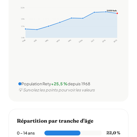
2,2 k
2 050 hab.
1,9 k
1,7 k
1,4 k
1968
1975
1982
1990
1999
2006
2011
2016
2022
Population Rety
+25,5 %
depuis 1968
💡 Survolez les points pour voir les valeurs
Répartition par tranche d'âge
22,0 %
0 – 14 ans