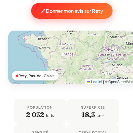
Donner mon avis sur Rety
Rety, Pas-de-Calais
Leaflet
|
© OpenStreetMa
POPULATION
SUPERFICIE
2 032
18,3
hab.
km²
DENSITÉ
CODE POSTAL