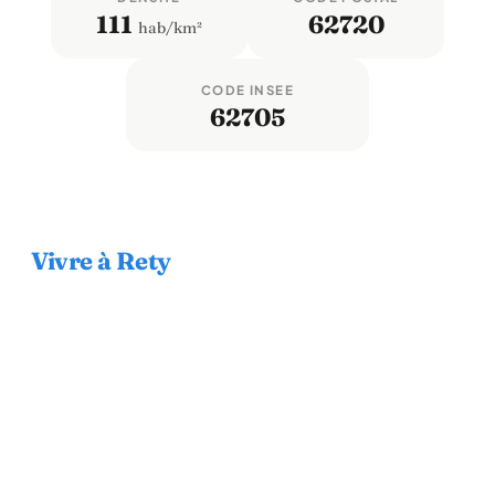
111
62720
hab/km²
CODE INSEE
62705
Vivre à Rety