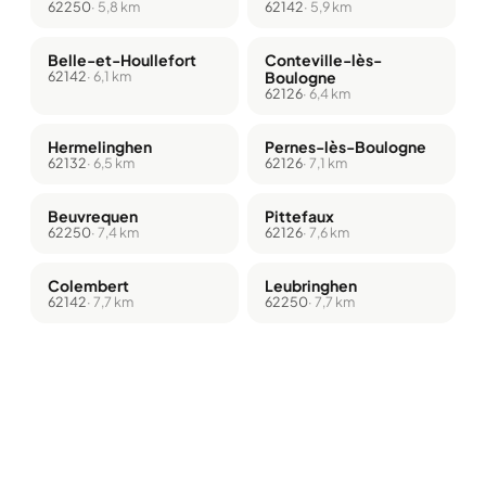
62250
· 5,8 km
62142
· 5,9 km
Belle-et-Houllefort
Conteville-lès-
62142
· 6,1 km
Boulogne
62126
· 6,4 km
Hermelinghen
Pernes-lès-Boulogne
62132
· 6,5 km
62126
· 7,1 km
Beuvrequen
Pittefaux
62250
· 7,4 km
62126
· 7,6 km
Colembert
Leubringhen
62142
· 7,7 km
62250
· 7,7 km