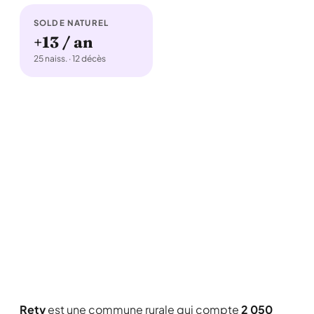
SOLDE NATUREL
+13 / an
25 naiss. · 12 décès
Rety
est une commune rurale qui compte
2 050