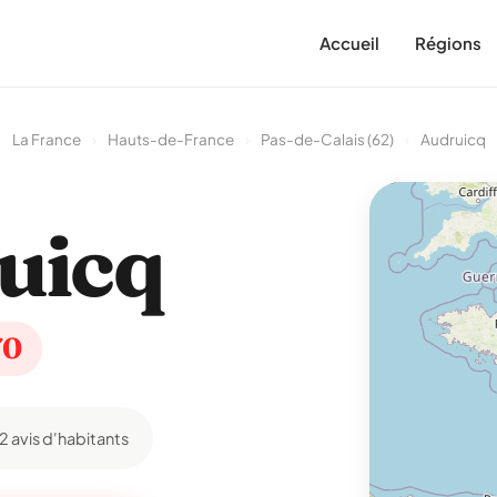
Accueil
Régions
La France
›
Hauts-de-France
›
Pas-de-Calais (62)
›
Audruicq
uicq
70
12 avis d'habitants