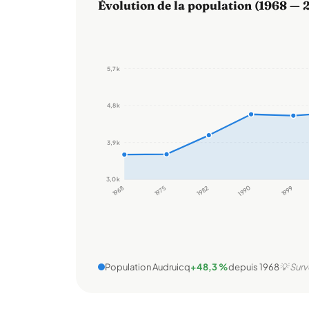
Évolution de la population (1968 — 
5,7 k
4,8 k
3,9 k
3,0 k
1968
1975
1982
1990
1999
Population Audruicq
+48,3 %
depuis 1968
💡 Surv