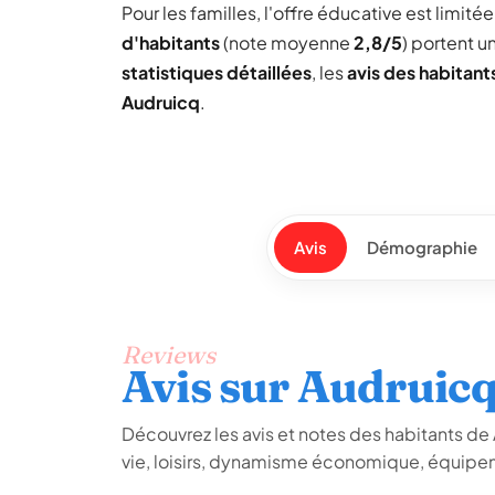
Pour les familles, l'offre éducative est limit
d'habitants
(note moyenne
2,8/5
) portent 
statistiques détaillées
, les
avis des habitant
Audruicq
.
Avis
Démographie
Reviews
Avis sur Audruic
Découvrez les avis et notes des habitants de A
vie, loisirs, dynamisme économique, équipem