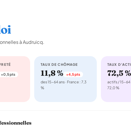
oi
onnelles à Audruicq.
VRETÉ
TAUX DE CHÔMAGE
TAUX D'ACTI
11,8 %
72,5 %
+0,5 pts
+4,5 pts
des 15-64 ans · France : 7,3
actifs / 15-64 
%
72,0 %
fessionnelles