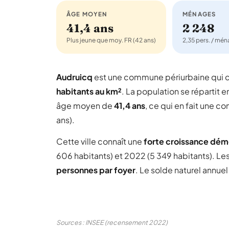
ÂGE MOYEN
MÉNAGES
41,4 ans
2 248
Plus jeune que moy. FR (42 ans)
2,35 pers. / mé
Audruicq
est une commune périurbaine qui
habitants au km²
. La population se répartit e
âge moyen de
41,4 ans
, ce qui en fait une 
ans).
Cette ville connaît une
forte croissance dé
606 habitants) et 2022 (5 349 habitants). Le
personnes par foyer
. Le solde naturel annue
Sources : INSEE (recensement 2022)