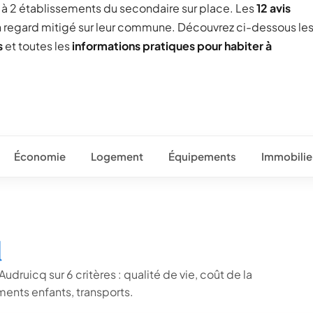
ée à 2 établissements du secondaire sur place. Les
12 avis
un regard mitigé sur leur commune. Découvrez ci-dessous le
s
et toutes les
informations pratiques pour habiter à
Économie
Logement
Équipements
Immobilie
q
udruicq sur 6 critères : qualité de vie, coût de la
ents enfants, transports.