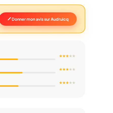
Donner mon avis sur Audruicq
★ ★ ★
★
★
★ ★ ★
★
★
★ ★ ★
★
★