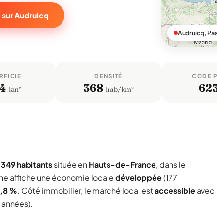
 sur Audruicq
Audruicq, Pa
RFICIE
DENSITÉ
CODE 
,4
368
62
km²
hab/km²
 349 habitants
située en
Hauts-de-France
, dans le
e affiche une économie locale
développée
(177
1,8 %
. Côté immobilier, le marché local est
accessible
avec
s années).