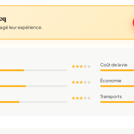
cq
tagé leur expérience.
Coût de la vie
★ ★ ★
★
★
Économie
★ ★ ★
★
★
Transports
★ ★ ★
★
★