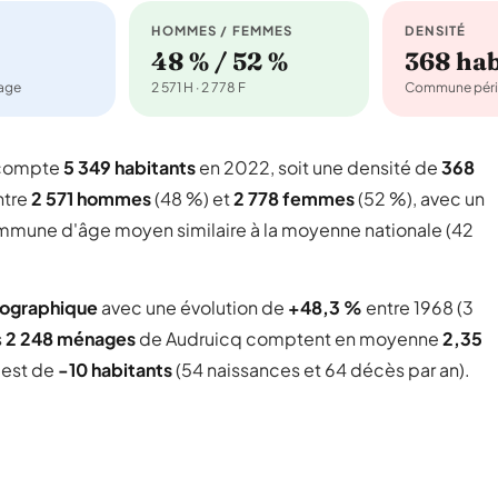
HOMMES / FEMMES
DENSITÉ
48 % / 52 %
368 ha
nage
2 571 H · 2 778 F
Commune péri
 compte
5 349 habitants
en 2022, soit une densité de
368
ntre
2 571 hommes
(48 %) et
2 778 femmes
(52 %), avec un
commune d'âge moyen similaire à la moyenne nationale (42
mographique
avec une évolution de
+48,3 %
entre 1968 (3
s
2 248 ménages
de Audruicq comptent en moyenne
2,35
l est de
-10 habitants
(54 naissances et 64 décès par an).