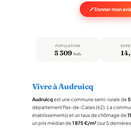
Donner mon avis
POPULATION
SUPE
5 309
14
hab.
Vivre à Audruicq
Audruicq
est une commune semi-rurale de
5
département Pas-de-Calais (62). La commun
établissements) et un taux de chômage de
1
un prix médian de
1 875 €/m²
(sur 5 dernière