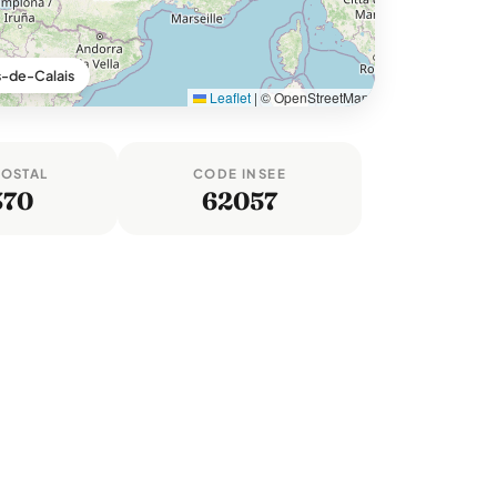
s-de-Calais
Leaflet
|
© OpenStreetMap
POSTAL
CODE INSEE
370
62057