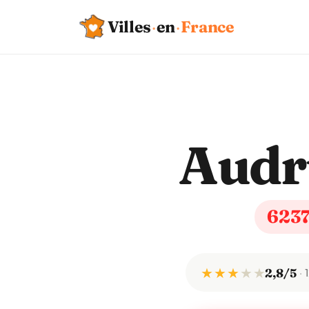
Villes
·
en
·
France
Audr
623
★ ★ ★
★
★
2,8/5