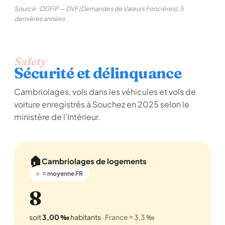
Source : DGFiP — DVF (Demandes de Valeurs Foncières), 5
dernières années
Safety
Sécurité et délinquance
Cambriolages, vols dans les véhicules et vols de
voiture enregistrés à Souchez en 2025 selon le
ministère de l'Intérieur.
🏠
Cambriolages de logements
≈ moyenne FR
8
soit
3,00 ‰
habitants
· France ≈ 3,3 ‰