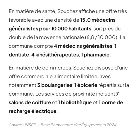
En matière de santé, Souchez affiche une offre très
favorable avec une densité de
15,0 médecins
généralistes pour 10 000 habitants
, soit près du
double de la moyenne nationale (6,8 / 10 000). La
commune compte
4 médecins généralistes
,
1
dentiste
,
4 kinésithérapeutes
,
1 pharmacie
.
En matière de commerces, Souchez dispose d'une
offre commerciale alimentaire limitée, avec
notamment
3 boulangeries
,
1 épicerie
répartis sur la
commune. Les services de proximité incluent
7
salons de coiffure
et
1 bibliothèque
et
1 borne de
recharge électrique
.
Source : INSEE — Base Permanente des Équipements 2024