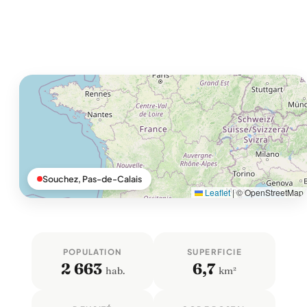
Souchez, Pas-de-Calais
Leaflet
|
© OpenStreetMap
POPULATION
SUPERFICIE
2 663
6,7
hab.
km²