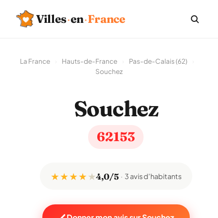
Villes
·
en
·
France
La France
›
Hauts-de-France
›
Pas-de-Calais (62)
›
Souchez
Souchez
62153
★ ★ ★ ★
★
4,0/5
3 avis d'habitants
Donner mon avis sur Souchez