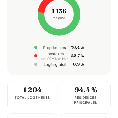
1 136
rés. princ.
76,4 %
Propriétaires
Locataires
22,7 %
dont 10,9 % en HLM
0,9 %
Logés gratuit.
1 204
94,4 %
TOTAL LOGEMENTS
RÉSIDENCES
PRINCIPALES