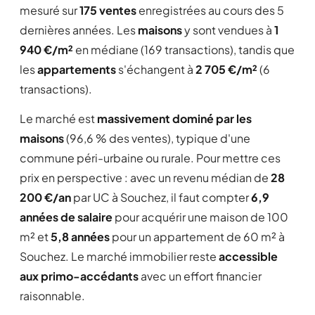
mesuré sur
175 ventes
enregistrées au cours des 5
dernières années. Les
maisons
y sont vendues à
1
940 €/m²
en médiane (169 transactions), tandis que
les
appartements
s'échangent à
2 705 €/m²
(6
transactions).
Le marché est
massivement dominé par les
maisons
(96,6 % des ventes), typique d'une
commune péri-urbaine ou rurale. Pour mettre ces
prix en perspective : avec un revenu médian de
28
200 €/an
par UC à Souchez, il faut compter
6,9
années de salaire
pour acquérir une maison de 100
m² et
5,8 années
pour un appartement de 60 m² à
Souchez. Le marché immobilier reste
accessible
aux primo-accédants
avec un effort financier
raisonnable.