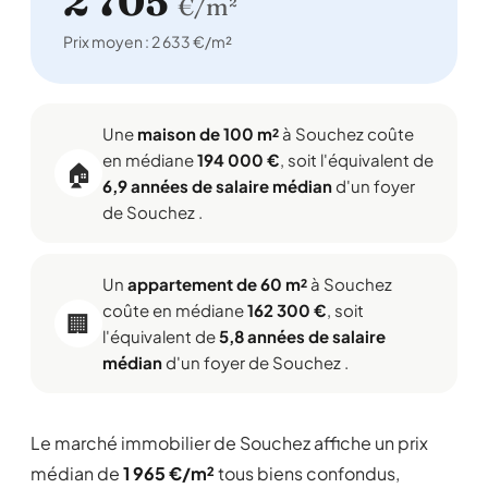
2 705
€/m²
Prix moyen : 2 633 €/m²
Une
maison de 100 m²
à Souchez coûte
en médiane
194 000 €
, soit l'équivalent de
🏠
6,9 années de salaire médian
d'un foyer
de Souchez .
Un
appartement de 60 m²
à Souchez
coûte en médiane
162 300 €
, soit
🏢
l'équivalent de
5,8 années de salaire
médian
d'un foyer de Souchez .
Le marché immobilier de Souchez affiche un prix
médian de
1 965 €/m²
tous biens confondus,