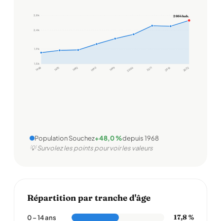
2,8 k
2 664 hab.
2,4 k
1,9 k
1,5 k
1968
1975
1982
1990
1999
2006
2011
2016
2022
Population Souchez
+48,0 %
depuis 1968
💡 Survolez les points pour voir les valeurs
Répartition par tranche d'âge
17,8 %
0 – 14 ans