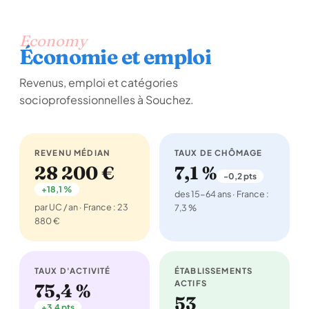
Economy
Économie et emploi
Revenus, emploi et catégories
socioprofessionnelles à Souchez.
REVENU MÉDIAN
TAUX DE CHÔMAGE
28 200 €
7,1 %
-0,2 pts
+18,1 %
des 15-64 ans · France :
par UC / an · France : 23
7,3 %
880 €
TAUX D'ACTIVITÉ
ÉTABLISSEMENTS
ACTIFS
75,4 %
53
+3,4 pts