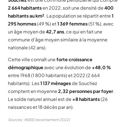
2 664 habitants
en 2022, soit une densité de
400
habitants au km²
. La population se répartit entre
1
295 hommes
(49 %) et
1 369 femmes
(51 %), avec
un âge moyen de
42,7 ans
, ce qui en fait une
commune d'âge moyen similaire à la moyenne
nationale (42 ans).
Cette ville connaît une
forte croissance
démographique
avec une évolution de
+48,0 %
entre 1968 (1 800 habitants) et 2022 (2 664
habitants). Les
1 137 ménages
de Souchez
comptent en moyenne
2,32 personnes par foyer
.
Le solde naturel annuel est de
+8 habitants
(26
naissances et 18 décès par an).
Sources : INSEE (recensement 2022)