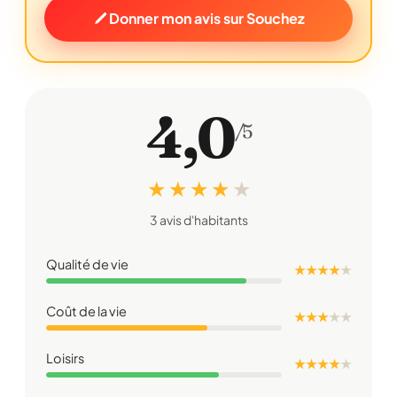
Donner mon avis sur Souchez
4,0
/5
★ ★ ★ ★
★
3 avis d'habitants
Qualité de vie
★ ★ ★ ★
★
Coût de la vie
★ ★ ★
★
★
Loisirs
★ ★ ★ ★
★