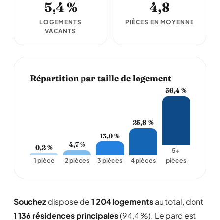
5,4 %
4,8
LOGEMENTS
PIÈCES EN MOYENNE
VACANTS
Répartition par taille de logement
56,4 %
25,8 %
13,0 %
4,7 %
0,2 %
5+
1 pièce
2 pièces
3 pièces
4 pièces
pièces
Souchez
dispose de
1 204 logements
au total, dont
1 136 résidences principales
(94,4 %). Le parc est