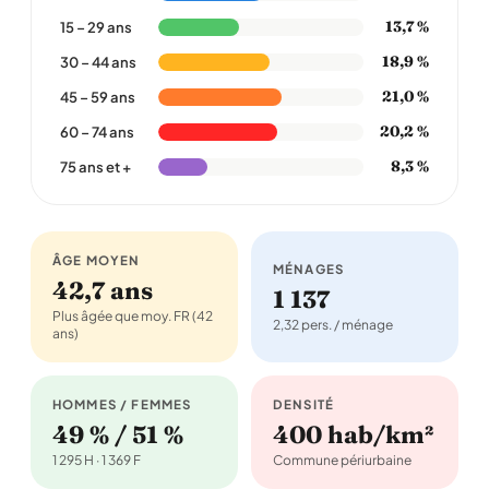
13,7 %
15 – 29 ans
18,9 %
30 – 44 ans
21,0 %
45 – 59 ans
20,2 %
60 – 74 ans
8,3 %
75 ans et +
ÂGE MOYEN
MÉNAGES
42,7 ans
1 137
Plus âgée que moy. FR (42
2,32 pers. / ménage
ans)
HOMMES / FEMMES
DENSITÉ
49 % / 51 %
400 hab/km²
1 295 H · 1 369 F
Commune périurbaine