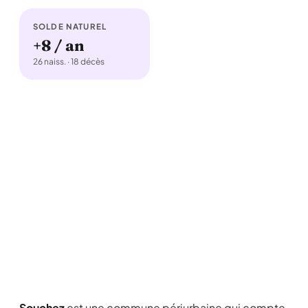
SOLDE NATUREL
+8 / an
26 naiss. · 18 décès
Souchez
est une commune périurbaine qui compte