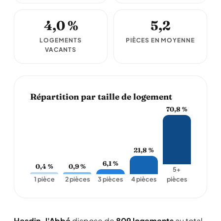
4,0 %
5,2
LOGEMENTS
PIÈCES EN MOYENNE
VACANTS
Répartition par taille de logement
70,8 %
21,8 %
6,1 %
0,4 %
0,9 %
5+
1 pièce
2 pièces
3 pièces
4 pièces
pièces
Hesdin-l'Abbé
dispose de
809 logements
au total,