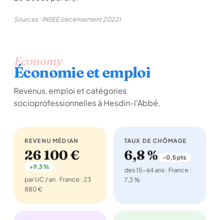
Sources : INSEE (recensement 2022)
Economy
Économie et emploi
Revenus, emploi et catégories
socioprofessionnelles à Hesdin-l'Abbé.
REVENU MÉDIAN
TAUX DE CHÔMAGE
26 100 €
6,8 %
-0,5 pts
+9,3 %
des 15-64 ans · France :
par UC / an · France : 23
7,3 %
880 €