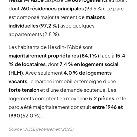
dont
760 résidences principales
(93,9 %). Le parc
est composé majoritairement de
maisons
individuelles (97,2 %)
avec quelques
appartements (2,8 %).
Les habitants de Hesdin-l'Abbé sont
majoritairement propriétaires (84,1 %)
face à
15,4
% de locataires
, dont
7,4 % en logement social
(HLM)
. Avec seulement
4,0 % de logements
vacants
, le marché immobilier témoigne d'une
forte tension
et d'une demande soutenue. Les
logements comptent en moyenne
5,2 pièces
, et le
parc a été majoritairement construit
entre 1946 et
1990
(62,0 %).
Source : INSEE (recensement 2022)