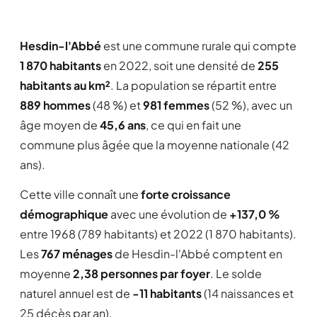
Hesdin-l'Abbé
est une commune rurale qui compte
1 870 habitants
en 2022, soit une densité de
255
habitants au km²
. La population se répartit entre
889 hommes
(48 %) et
981 femmes
(52 %), avec un
âge moyen de
45,6 ans
, ce qui en fait une
commune plus âgée que la moyenne nationale (42
ans).
Cette ville connaît une
forte croissance
démographique
avec une évolution de
+137,0 %
entre 1968 (789 habitants) et 2022 (1 870 habitants).
Les
767 ménages
de Hesdin-l'Abbé comptent en
moyenne
2,38 personnes par foyer
. Le solde
naturel annuel est de
-11 habitants
(14 naissances et
25 décès par an).