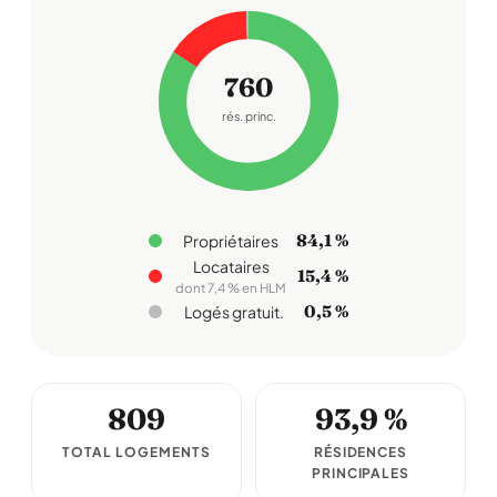
760
rés. princ.
84,1 %
Propriétaires
Locataires
15,4 %
dont 7,4 % en HLM
0,5 %
Logés gratuit.
809
93,9 %
TOTAL LOGEMENTS
RÉSIDENCES
PRINCIPALES