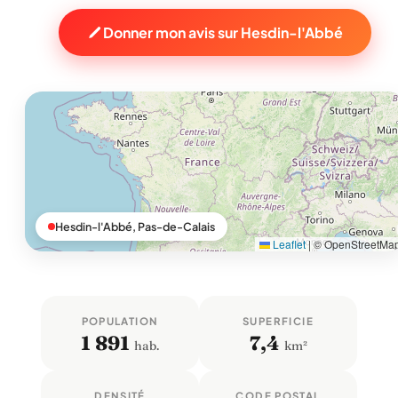
Donner mon avis sur Hesdin-l'Abbé
Hesdin-l'Abbé, Pas-de-Calais
Leaflet
|
© OpenStreetMa
POPULATION
SUPERFICIE
1 891
7,4
hab.
km²
DENSITÉ
CODE POSTAL