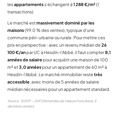
les
appartements
s'échangent à
1 288 €/m²
(1
transactions).
Le marché est
massivement dominé par les
maisons
(99,0 % des ventes), typique d'une
commune péri-urbaine ou rurale. Pour mettre ces
prix en perspective : avec un revenu médian de
26
100 €/an
par UC à Hesdin-l'Abbé, il faut compter
8,1
années de salaire
pour acquérir une maison de 100
m² et
3,0 années
pour un appartement de 60 m² à
Hesdin-l'Abbé. Le marché immobilier reste
très
accessible
, avec moins de 5 années de salaire
médian nécessaires pour un appartement standard.
Source : DGFiP — DVF (Demandes de Valeurs Foncières), 5
dernières années