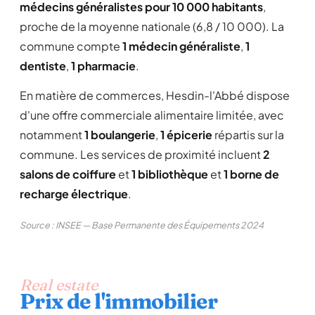
médecins généralistes pour 10 000 habitants
,
proche de la moyenne nationale (6,8 / 10 000). La
commune compte
1 médecin généraliste
,
1
dentiste
,
1 pharmacie
.
En matière de commerces, Hesdin-l'Abbé dispose
d'une offre commerciale alimentaire limitée, avec
notamment
1 boulangerie
,
1 épicerie
répartis sur la
commune. Les services de proximité incluent
2
salons de coiffure
et
1 bibliothèque
et
1 borne de
recharge électrique
.
Source : INSEE — Base Permanente des Équipements 2024
Real estate
Prix de l'immobilier