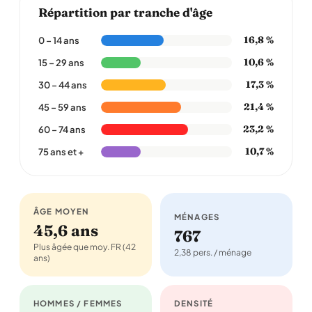
Répartition par tranche d'âge
16,8 %
0 – 14 ans
10,6 %
15 – 29 ans
17,3 %
30 – 44 ans
21,4 %
45 – 59 ans
23,2 %
60 – 74 ans
10,7 %
75 ans et +
ÂGE MOYEN
MÉNAGES
45,6 ans
767
Plus âgée que moy. FR (42
2,38 pers. / ménage
ans)
HOMMES / FEMMES
DENSITÉ