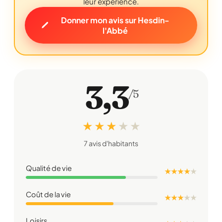
leur expérience.
Donner mon avis sur Hesdin-
l'Abbé
3,3
/5
★ ★ ★
★
★
7 avis d'habitants
Qualité de vie
★ ★ ★ ★
★
Coût de la vie
★ ★ ★
★
★
Loisirs