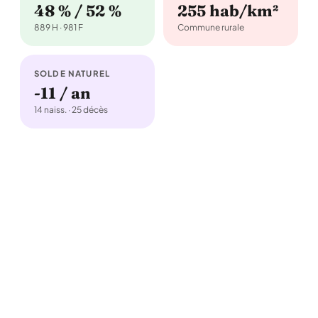
48 % / 52 %
255 hab/km²
889 H · 981 F
Commune rurale
SOLDE NATUREL
-11 / an
14 naiss. · 25 décès