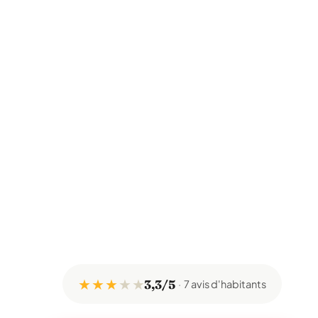
★ ★ ★
★
★
3,3/5
7 avis d'habitants