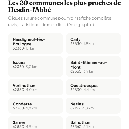
Les 20 communes les plus proches de
Hesdin-l'Abbé
Cliquez sur une commune pour voir sa fiche complète
(avis, statistiques, immobilier, démographie).
Hesdigneul-lès-
Carly
Boulogne
62830
· 1,9 km
62360
· 1,1 km
Isques
Saint-Étienne-au-
62360
· 3,0 km
Mont
62360
· 3,9 km
Verlincthun
Questrecques
62830
· 4,0 km
62830
· 4,4 km
Condette
Nesles
62360
· 4,8 km
62152
· 4,8 km
Samer
Baincthun
62830
· 4,9 km
62360
· 5,1 km