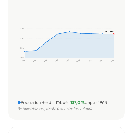
2,2 k
1 870 hab.
1,6 k
1,0 k
400
1968
1975
1982
1990
1999
2006
2011
2016
2022
Population Hesdin-l'Abbé
+137,0 %
depuis 1968
💡 Survolez les points pour voir les valeurs