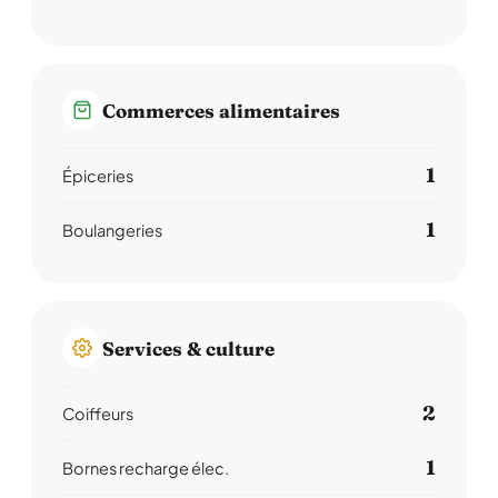
Commerces alimentaires
1
Épiceries
1
Boulangeries
Services & culture
2
Coiffeurs
1
Bornes recharge élec.