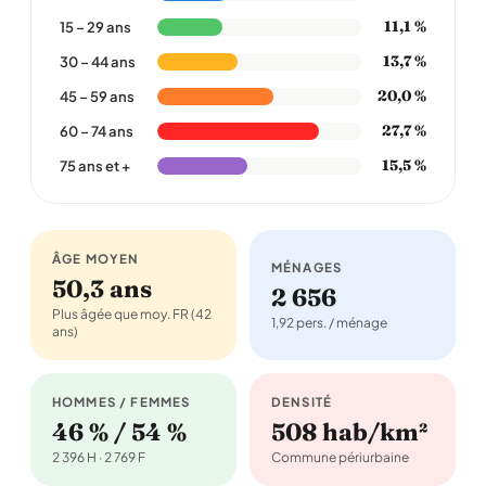
11,1 %
15 – 29 ans
13,7 %
30 – 44 ans
20,0 %
45 – 59 ans
27,7 %
60 – 74 ans
15,5 %
75 ans et +
ÂGE MOYEN
MÉNAGES
50,3 ans
2 656
Plus âgée que moy. FR (42
1,92 pers. / ménage
ans)
HOMMES / FEMMES
DENSITÉ
46 % / 54 %
508 hab/km²
2 396 H · 2 769 F
Commune périurbaine