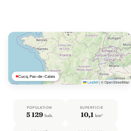
Cucq, Pas-de-Calais
Leaflet
|
© OpenStreetMap
POPULATION
SUPERFICIE
5 129
10,1
hab.
km²