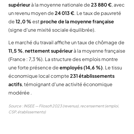
supérieur
à la moyenne nationale de
23 880 €
, avec
un revenu moyen de
24 013 €
. Le taux de pauvreté
de
12,0 %
est
proche de la moyenne française
(signe d'une mixité sociale équilibrée).
Le marché du travail affiche un taux de chômage de
11,5 %
,
nettement supérieur
à la moyenne française
(France : 7,3 %). La structure des emplois montre
une forte présence de
employés (14,6 %)
. Le tissu
économique local compte
231 établissements
actifs
, témoignant d'une activité économique
modérée .
Source : INSEE — Filosofi 2023 (revenus), recensement (emploi,
CSP, établissements)