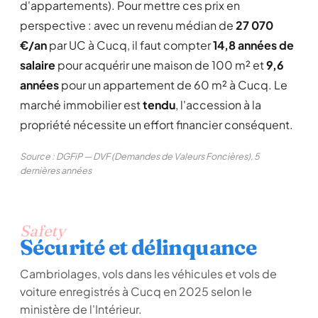
d'appartements). Pour mettre ces prix en
perspective : avec un revenu médian de
27 070
€/an
par UC à Cucq, il faut compter
14,8 années de
salaire
pour acquérir une maison de 100 m² et
9,6
années
pour un appartement de 60 m² à Cucq. Le
marché immobilier est
tendu
, l'accession à la
propriété nécessite un effort financier conséquent.
Source : DGFiP — DVF (Demandes de Valeurs Foncières), 5
dernières années
Safety
Sécurité et délinquance
Cambriolages, vols dans les véhicules et vols de
voiture enregistrés à Cucq en 2025 selon le
ministère de l'Intérieur.