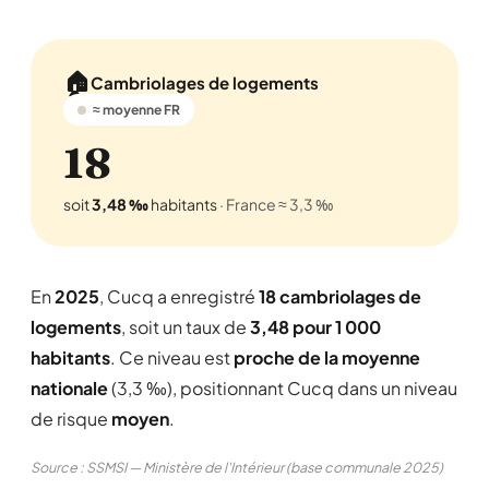
🏠
Cambriolages de logements
≈ moyenne FR
18
soit
3,48 ‰
habitants
· France ≈ 3,3 ‰
En
2025
, Cucq a enregistré
18 cambriolages de
logements
, soit un taux de
3,48 pour 1 000
habitants
. Ce niveau est
proche de la moyenne
nationale
(3,3 ‰), positionnant Cucq dans un niveau
de risque
moyen
.
Source : SSMSI — Ministère de l'Intérieur (base communale 2025)