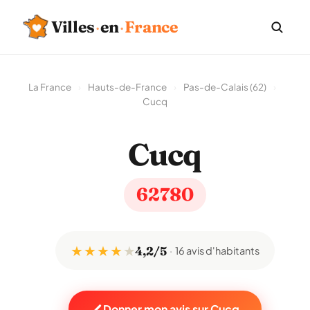
Villes
·
en
·
France
La France
›
Hauts-de-France
›
Pas-de-Calais (62)
›
Cucq
Cucq
62780
★ ★ ★ ★
★
4,2/5
16 avis d'habitants
Donner mon avis sur Cucq