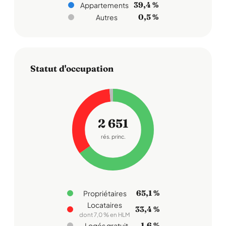
39,4 %
Appartements
0,5 %
Autres
Statut d'occupation
2 651
rés. princ.
65,1 %
Propriétaires
Locataires
33,4 %
dont 7,0 % en HLM
1,6 %
Logés gratuit.