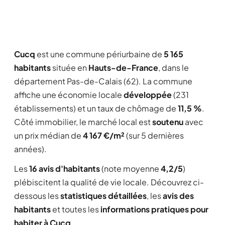
Cucq
est une commune périurbaine de
5 165
habitants
située en
Hauts-de-France
, dans le
département Pas-de-Calais (62). La commune
affiche une économie locale
développée
(231
établissements) et un taux de chômage de
11,5 %
.
Côté immobilier, le marché local est
soutenu
avec
un prix médian de
4 167 €/m²
(sur 5 dernières
années).
Les
16 avis d'habitants
(note moyenne
4,2/5
)
plébiscitent la qualité de vie locale. Découvrez ci-
dessous les
statistiques détaillées
, les
avis des
habitants
et toutes les
informations pratiques pour
habiter à Cucq
.