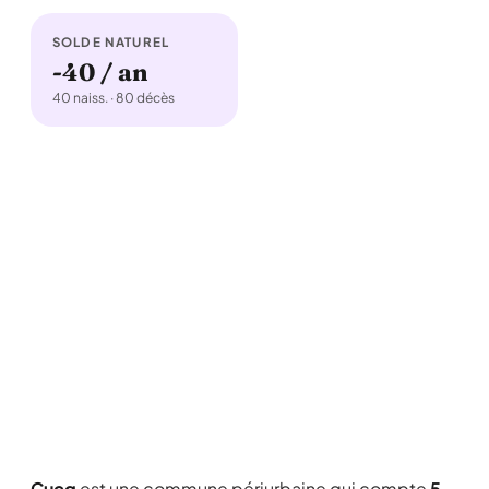
SOLDE NATUREL
-40 / an
40 naiss. · 80 décès
Cucq
est une commune périurbaine qui compte
5