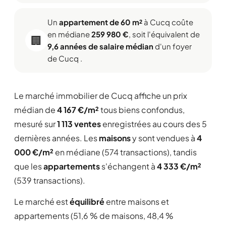
Un
appartement de 60 m²
à Cucq coûte
en médiane
259 980 €
, soit l'équivalent de
🏢
9,6 années de salaire médian
d'un foyer
de Cucq .
Le marché immobilier de Cucq affiche un prix
médian de
4 167 €/m²
tous biens confondus,
mesuré sur
1 113 ventes
enregistrées au cours des 5
dernières années. Les
maisons
y sont vendues à
4
000 €/m²
en médiane (574 transactions), tandis
que les
appartements
s'échangent à
4 333 €/m²
(539 transactions).
Le marché est
équilibré
entre maisons et
appartements (51,6 % de maisons, 48,4 %