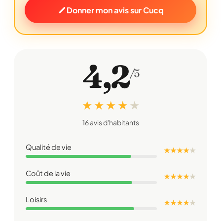
Donner mon avis sur Cucq
4,2
/5
★ ★ ★ ★
★
16 avis d'habitants
Qualité de vie
★ ★ ★ ★
★
Coût de la vie
★ ★ ★ ★
★
Loisirs
★ ★ ★ ★
★