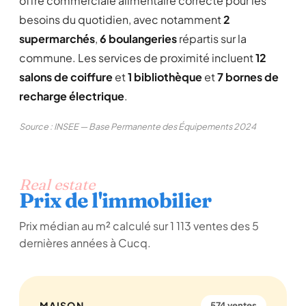
offre commerciale alimentaire correcte pour les
besoins du quotidien, avec notamment
2
supermarchés
,
6 boulangeries
répartis sur la
commune. Les services de proximité incluent
12
salons de coiffure
et
1 bibliothèque
et
7 bornes de
recharge électrique
.
Source : INSEE — Base Permanente des Équipements 2024
Real estate
Prix de l'immobilier
Prix médian au m² calculé sur 1 113 ventes des 5
dernières années à Cucq.
MAISON
574 ventes