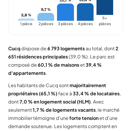
9,7 %
2,8 %
5+
1 pièce
2 pièces
3 pièces
4 pièces
pièces
Cucq
dispose de
6 793 logements
au total, dont
2
651 résidences principales
(39,0 %). Le parc est
composé de
60,1 % de maisons
et
39,4 %
d'appartements
.
Les habitants de Cucq sont
majoritairement
propriétaires (65,1 %)
face à
33,4 % de locataires
,
dont
7,0 % en logement social (HLM)
. Avec
seulement
1,7 % de logements vacants
, le marché
immobilier témoigne d'une
forte tension
et d'une
demande soutenue. Les logements comptent en