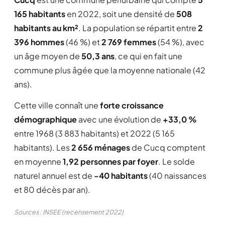
165 habitants
en 2022, soit une densité de
508
habitants au km²
. La population se répartit entre
2
396 hommes
(46 %) et
2 769 femmes
(54 %), avec
un âge moyen de
50,3 ans
, ce qui en fait une
commune plus âgée que la moyenne nationale (42
ans).
Cette ville connaît une
forte croissance
démographique
avec une évolution de
+33,0 %
entre 1968 (3 883 habitants) et 2022 (5 165
habitants). Les
2 656 ménages
de Cucq comptent
en moyenne
1,92 personnes par foyer
. Le solde
naturel annuel est de
-40 habitants
(40 naissances
et 80 décès par an).
Sources : INSEE (recensement 2022)