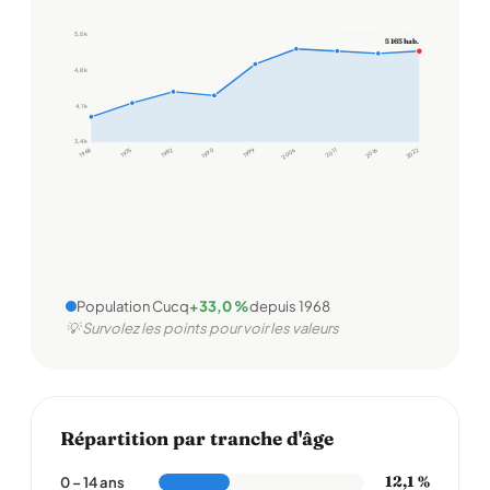
5,5 k
5 165 hab.
4,8 k
4,1 k
3,4 k
1968
1975
1982
1990
1999
2006
2011
2016
2022
Population Cucq
+33,0 %
depuis 1968
💡 Survolez les points pour voir les valeurs
Répartition par tranche d'âge
12,1 %
0 – 14 ans