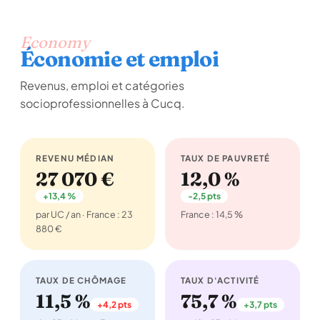
Economy
Économie et emploi
Revenus, emploi et catégories
socioprofessionnelles à Cucq.
REVENU MÉDIAN
TAUX DE PAUVRETÉ
27 070 €
12,0 %
+13,4 %
-2,5 pts
par UC / an · France : 23
France : 14,5 %
880 €
TAUX DE CHÔMAGE
TAUX D'ACTIVITÉ
11,5 %
75,7 %
+4,2 pts
+3,7 pts