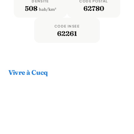
DENSITÉ
CODE POSTAL
508
62780
hab/km²
CODE INSEE
62261
Vivre à Cucq