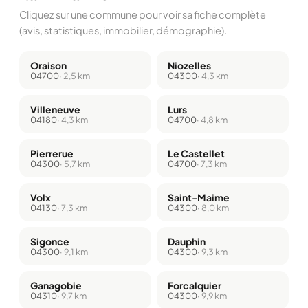
Cliquez sur une commune pour voir sa fiche complète
(avis, statistiques, immobilier, démographie).
Oraison
Niozelles
04700
· 2,5 km
04300
· 4,3 km
Villeneuve
Lurs
04180
· 4,3 km
04700
· 4,8 km
Pierrerue
Le Castellet
04300
· 5,7 km
04700
· 7,3 km
Volx
Saint-Maime
04130
· 7,3 km
04300
· 8,0 km
Sigonce
Dauphin
04300
· 9,1 km
04300
· 9,3 km
Ganagobie
Forcalquier
04310
· 9,7 km
04300
· 9,9 km