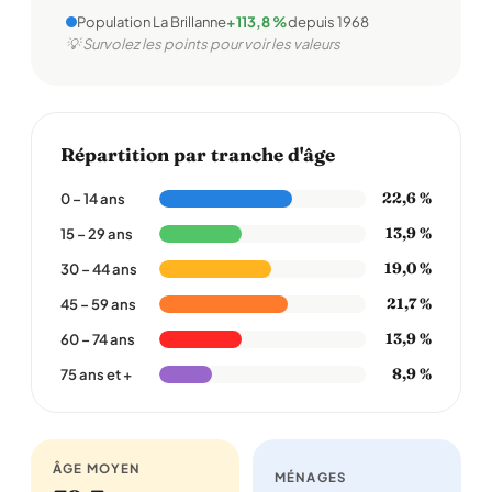
Population La Brillanne
+113,8 %
depuis 1968
💡 Survolez les points pour voir les valeurs
Répartition par tranche d'âge
22,6 %
0 – 14 ans
13,9 %
15 – 29 ans
19,0 %
30 – 44 ans
21,7 %
45 – 59 ans
13,9 %
60 – 74 ans
8,9 %
75 ans et +
ÂGE MOYEN
MÉNAGES