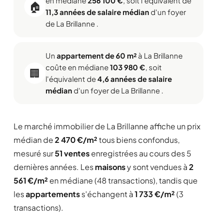
en médiane
256 100 €
, soit l'équivalent de
🏠
11,3 années de salaire médian
d'un foyer
de La Brillanne .
Un
appartement de 60 m²
à La Brillanne
coûte en médiane
103 980 €
, soit
🏢
l'équivalent de
4,6 années de salaire
médian
d'un foyer de La Brillanne .
Le marché immobilier de La Brillanne affiche un prix
médian de
2 470 €/m²
tous biens confondus,
mesuré sur
51 ventes
enregistrées au cours des 5
dernières années. Les
maisons
y sont vendues à
2
561 €/m²
en médiane (48 transactions), tandis que
les
appartements
s'échangent à
1 733 €/m²
(3
transactions).