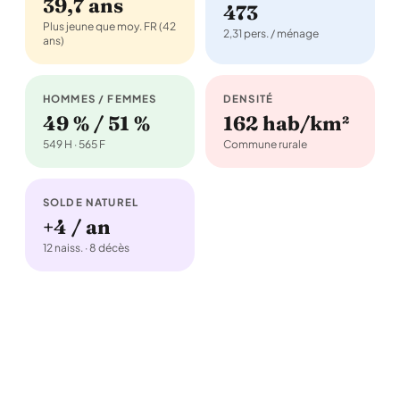
39,7 ans
473
Plus jeune que moy. FR (42
2,31 pers. / ménage
ans)
HOMMES / FEMMES
DENSITÉ
49 % / 51 %
162 hab/km²
549 H · 565 F
Commune rurale
SOLDE NATUREL
+4 / an
12 naiss. · 8 décès