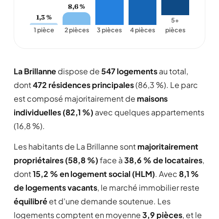
8,6 %
1,3 %
5+
1 pièce
2 pièces
3 pièces
4 pièces
pièces
La Brillanne
dispose de
547 logements
au total,
dont
472 résidences principales
(86,3 %). Le parc
est composé majoritairement de
maisons
individuelles (82,1 %)
avec quelques appartements
(16,8 %).
Les habitants de La Brillanne sont
majoritairement
propriétaires (58,8 %)
face à
38,6 % de locataires
,
dont
15,2 % en logement social (HLM)
. Avec
8,1 %
de logements vacants
, le marché immobilier reste
équilibré
et d'une demande soutenue. Les
logements comptent en moyenne
3,9 pièces
, et le