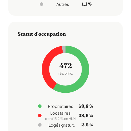
1,1 %
Autres
Statut d'occupation
472
rés. princ.
58,8 %
Propriétaires
Locataires
38,6 %
dont 15,2 % en HLM
2,6 %
Logés gratuit.