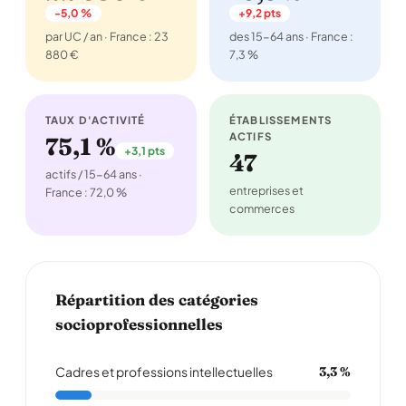
-5,0 %
+9,2 pts
par UC / an · France : 23
des 15-64 ans · France :
880 €
7,3 %
TAUX D'ACTIVITÉ
ÉTABLISSEMENTS
ACTIFS
75,1 %
+3,1 pts
47
actifs / 15-64 ans ·
entreprises et
France : 72,0 %
commerces
Répartition des catégories
socioprofessionnelles
Cadres et professions intellectuelles
3,3 %