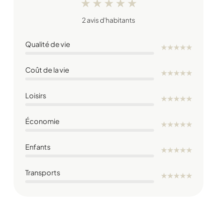
★
★
★
★
★
2 avis d'habitants
Qualité de vie
★
★
★
★
★
Coût de la vie
★
★
★
★
★
Loisirs
★
★
★
★
★
Économie
★
★
★
★
★
Enfants
★
★
★
★
★
Transports
★
★
★
★
★