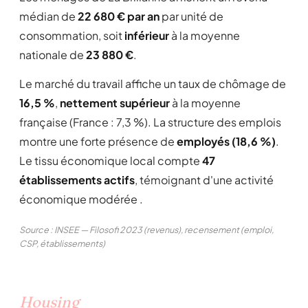
médian de
22 680 € par an
par unité de
consommation, soit
inférieur
à la moyenne
nationale de
23 880 €
.
Le marché du travail affiche un taux de chômage de
16,5 %
,
nettement supérieur
à la moyenne
française (France : 7,3 %). La structure des emplois
montre une forte présence de
employés (18,6 %)
.
Le tissu économique local compte
47
établissements actifs
, témoignant d'une activité
économique modérée .
Source : INSEE — Filosofi 2023 (revenus), recensement (emploi,
CSP, établissements)
Housing