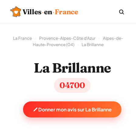
Villes
·
en
·
France
La France
›
Provence-Alpes-Côte d'Azur
›
Alpes-de-
Haute-Provence (04)
›
La Brillanne
La Brillanne
04700
Donner mon avis sur La Brillanne