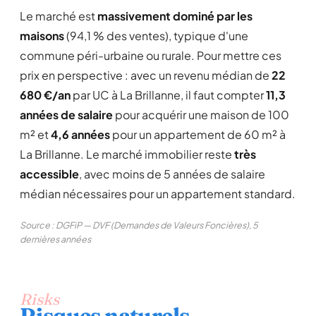
Le marché est
massivement dominé par les
maisons
(94,1 % des ventes), typique d'une
commune péri-urbaine ou rurale. Pour mettre ces
prix en perspective : avec un revenu médian de
22
680 €/an
par UC à La Brillanne, il faut compter
11,3
années de salaire
pour acquérir une maison de 100
m² et
4,6 années
pour un appartement de 60 m² à
La Brillanne. Le marché immobilier reste
très
accessible
, avec moins de 5 années de salaire
médian nécessaires pour un appartement standard.
Source : DGFiP — DVF (Demandes de Valeurs Foncières), 5
dernières années
Risks
Risques naturels