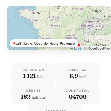
La Brillanne, Alpes-de-Haute-Provence
Leaflet
|
© OpenStreetMap
POPULATION
SUPERFICIE
1 121
6,9
hab.
km²
DENSITÉ
CODE POSTAL
162
04700
hab/km²