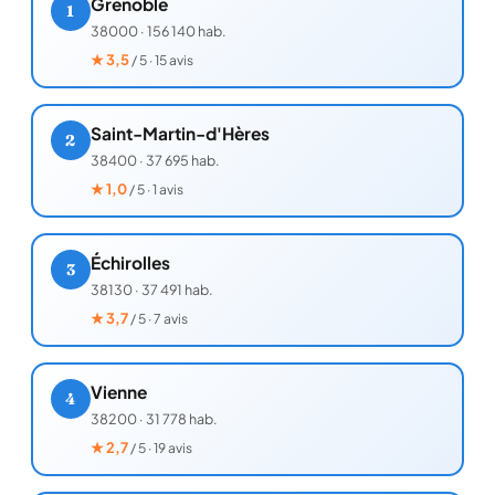
Grenoble
1
38000
·
156 140 hab.
★
3,5
/ 5 · 15 avis
Saint-Martin-d'Hères
2
38400
·
37 695 hab.
★
1,0
/ 5 · 1 avis
Échirolles
3
38130
·
37 491 hab.
★
3,7
/ 5 · 7 avis
Vienne
4
38200
·
31 778 hab.
★
2,7
/ 5 · 19 avis