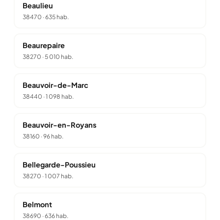
Beaulieu
38470
·
635 hab.
Beaurepaire
38270
·
5 010 hab.
Beauvoir-de-Marc
38440
·
1 098 hab.
Beauvoir-en-Royans
38160
·
96 hab.
Bellegarde-Poussieu
38270
·
1 007 hab.
Belmont
38690
·
636 hab.