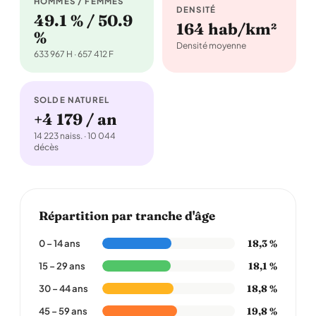
HOMMES / FEMMES
DENSITÉ
49.1 % / 50.9
164 hab/km²
%
Densité moyenne
633 967 H · 657 412 F
SOLDE NATUREL
+4 179 / an
14 223 naiss. · 10 044
décès
Répartition par tranche d'âge
18,3 %
0 – 14 ans
18,1 %
15 – 29 ans
18,8 %
30 – 44 ans
19,8 %
45 – 59 ans