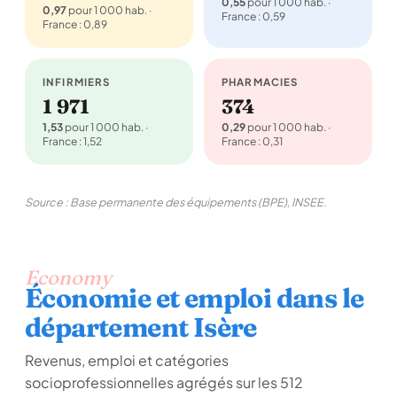
0,55
pour 1 000 hab. ·
0,97
pour 1 000 hab. ·
France : 0,59
France : 0,89
INFIRMIERS
PHARMACIES
1 971
374
1,53
pour 1 000 hab. ·
0,29
pour 1 000 hab. ·
France : 1,52
France : 0,31
Source : Base permanente des équipements (BPE), INSEE.
Economy
Économie et emploi dans le
département Isère
Revenus, emploi et catégories
socioprofessionnelles agrégés sur les 512