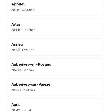
Apprieu
38140
·
3 615 hab.
Artas
38440
·
1 799 hab.
Assieu
38150
·
1 726 hab.
Auberives-en-Royans
38680
·
367 hab.
Auberives-sur-Varèze
38550
·
1 501 hab.
Auris
38142
·
189 hab.