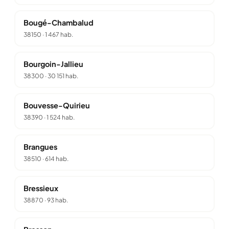
Bougé-Chambalud
38150
·
1 467 hab.
Bourgoin-Jallieu
38300
·
30 151 hab.
Bouvesse-Quirieu
38390
·
1 524 hab.
Brangues
38510
·
614 hab.
Bressieux
38870
·
93 hab.