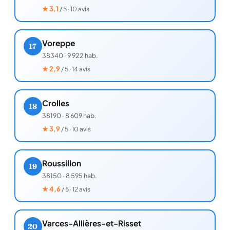
★
3,1
/ 5 · 10 avis
Voreppe
17
38340
·
9 922 hab.
★
2,9
/ 5 · 14 avis
Crolles
18
38190
·
8 609 hab.
★
3,9
/ 5 · 10 avis
Roussillon
19
38150
·
8 595 hab.
★
4,6
/ 5 · 12 avis
Varces-Allières-et-Risset
20