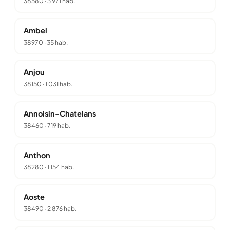
38580
·
3 971 hab.
Ambel
38970
·
35 hab.
Anjou
38150
·
1 031 hab.
Annoisin-Chatelans
38460
·
719 hab.
Anthon
38280
·
1 154 hab.
Aoste
38490
·
2 876 hab.