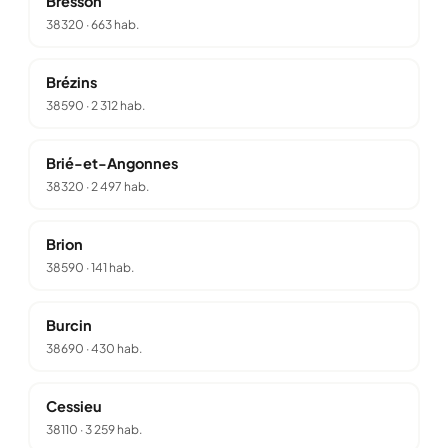
Bresson
38320
·
663 hab.
Brézins
38590
·
2 312 hab.
Brié-et-Angonnes
38320
·
2 497 hab.
Brion
38590
·
141 hab.
Burcin
38690
·
430 hab.
Cessieu
38110
·
3 259 hab.