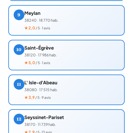
Meylan
9
38240
·
18 770 hab.
★
2,0
/ 5 · 1 avis
Saint-Égrève
10
38120
·
17 986 hab.
★
5,0
/ 5 · 1 avis
L' Isle-d'Abeau
11
38080
·
17 515 hab.
★
3,9
/ 5 · 9 avis
Seyssinet-Pariset
12
38170
·
11 739 hab.
★
2,9
/ 5 · 13 avis