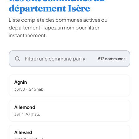
département Isère
Liste complète des communes actives du
département. Tapez un nom pour filtrer
instantanément.
512 communes
Agnin
38150
·
1 245 hab.
Allemond
38114
·
971 hab.
Allevard