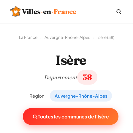
Villes
·
en
·
France
La France
›
Auvergne-Rhône-Alpes
›
Isère (38)
Isère
38
Département
Région :
Auvergne-Rhône-Alpes
Toutes les communes de l'Isère