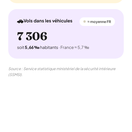
🚗
Vols dans les véhicules
≈ moyenne FR
7 306
soit
5,66 ‰
habitants
· France ≈ 5,7 ‰
Source : Service statistique ministériel de la sécurité intérieure
(SSMSI).