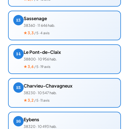
Sassenage
13
38360
·
11 646 hab.
★
3,3
/ 5 · 4 avis
Le Pont-de-Claix
14
38800
·
10 956 hab.
★
3,6
/ 5 · 19 avis
Charvieu-Chavagneux
15
38230
·
10 547 hab.
★
3,2
/ 5 · 11 avis
Eybens
16
38320
·
10 493 hab.