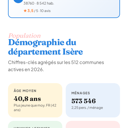
38760
·
8 542 hab.
★
3,5
/ 5 · 10 avis
Population
Démographie du
département Isère
Chiffres-clés agrégés sur les 512 communes
actives en 2026.
ÂGE MOYEN
MÉNAGES
40,8 ans
573 546
Plus jeune que moy. FR (42
2,25 pers. / ménage
ans)