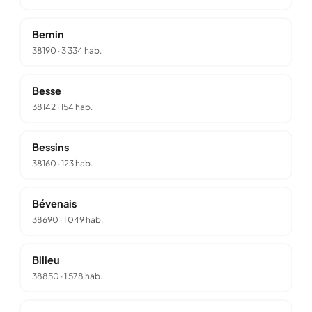
Bernin
38190
·
3 334 hab.
Besse
38142
·
154 hab.
Bessins
38160
·
123 hab.
Bévenais
38690
·
1 049 hab.
Bilieu
38850
·
1 578 hab.