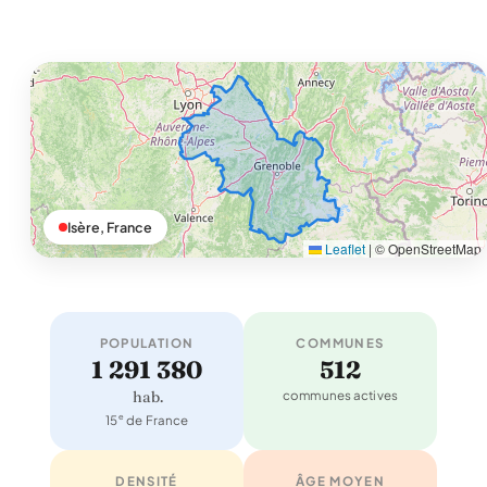
Isère, France
Leaflet
|
© OpenStreetMap
POPULATION
COMMUNES
1 291 380
512
hab.
communes actives
e
15
de France
DENSITÉ
ÂGE MOYEN