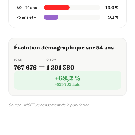
16,0 %
60 – 74 ans
9,1 %
75 ans et +
Évolution démographique sur 54 ans
1968
2022
→
767 678
1 291 380
+68,2 %
+523 702 hab.
Source : INSEE, recensement de la population.