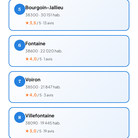
Bourgoin-Jallieu
5
38300
·
30 151 hab.
★
3,5
/ 5 · 13 avis
Fontaine
6
38600
·
22 020 hab.
★
4,0
/ 5 · 1 avis
Voiron
7
38500
·
21 847 hab.
★
4,0
/ 5 · 3 avis
Villefontaine
8
38090
·
19 445 hab.
★
3,0
/ 5 · 19 avis