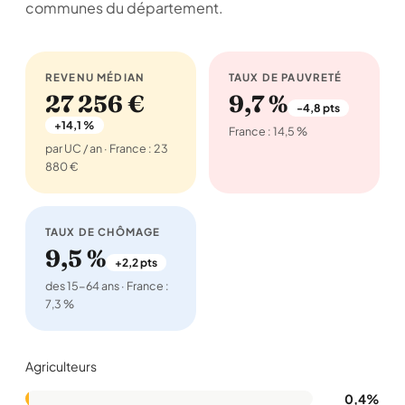
communes du département.
REVENU MÉDIAN
TAUX DE PAUVRETÉ
27 256 €
9,7 %
-4,8 pts
+14,1 %
France : 14,5 %
par UC / an · France : 23
880 €
TAUX DE CHÔMAGE
9,5 %
+2,2 pts
des 15-64 ans · France :
7,3 %
Agriculteurs
0,4%