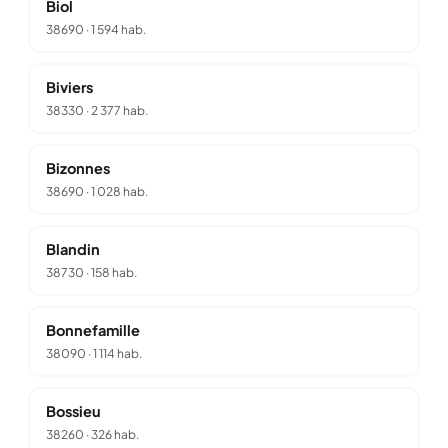
Biol
38690
·
1 594 hab.
Biviers
38330
·
2 377 hab.
Bizonnes
38690
·
1 028 hab.
Blandin
38730
·
158 hab.
Bonnefamille
38090
·
1 114 hab.
Bossieu
38260
·
326 hab.