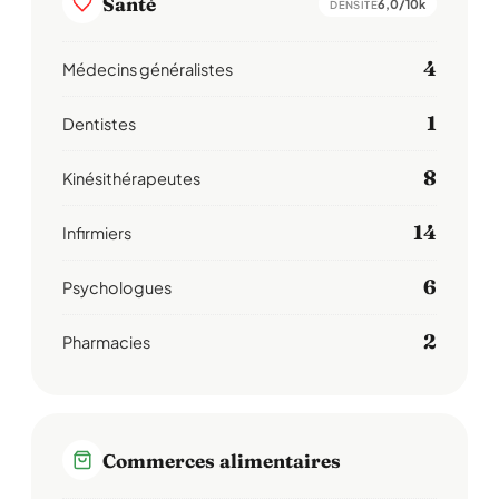
Santé
6,0/10k
DENSITÉ
4
Médecins généralistes
1
Dentistes
8
Kinésithérapeutes
14
Infirmiers
6
Psychologues
2
Pharmacies
Commerces alimentaires