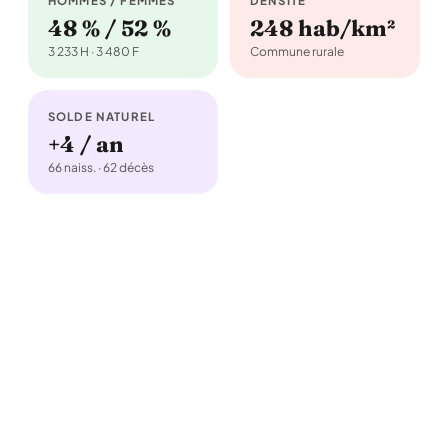
HOMMES / FEMMES
DENSITÉ
48 % / 52 %
248 hab/km²
3 233 H · 3 480 F
Commune rurale
SOLDE NATUREL
+4 / an
66 naiss. · 62 décès