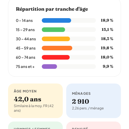
Répartition par tranche d'âge
18,9 %
0 – 14 ans
15,1 %
15 – 29 ans
18,3 %
30 – 44 ans
19,8 %
45 – 59 ans
18,0 %
60 – 74 ans
9,9 %
75 ans et +
ÂGE MOYEN
MÉNAGES
42,0 ans
2 910
Similaire à la moy. FR (42
2,26 pers. / ménage
ans)