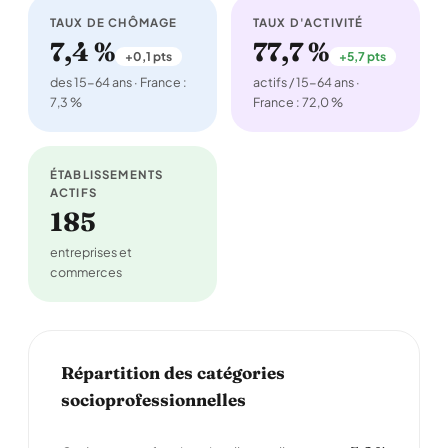
TAUX DE CHÔMAGE
TAUX D'ACTIVITÉ
7,4 %
77,7 %
+0,1 pts
+5,7 pts
des 15-64 ans · France :
actifs / 15-64 ans ·
7,3 %
France : 72,0 %
ÉTABLISSEMENTS
ACTIFS
185
entreprises et
commerces
Répartition des catégories
socioprofessionnelles