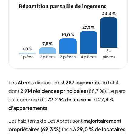
Répartition par taille de logement
44,4 %
27,7 %
19,0 %
7,9 %
1,0 %
5+
1 pièce
2 pièces
3 pièces
4 pièces
pièces
Les Abrets
dispose de
3 287 logements
au total,
dont
2 914 résidences principales
(88,7 %). Le parc
est composé de
72,2 % de maisons
et
27,4 %
d'appartements
.
Les habitants de Les Abrets sont
majoritairement
propriétaires (69,3 %)
face à
29,0 % de locataires
,