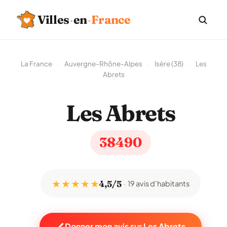
Villes
·
en
·
France
La France
›
Auvergne-Rhône-Alpes
›
Isère (38)
›
Les
Abrets
Les Abrets
38490
★ ★ ★ ★ ★
4,5/5
19 avis d'habitants
Donner mon avis sur Les Abrets