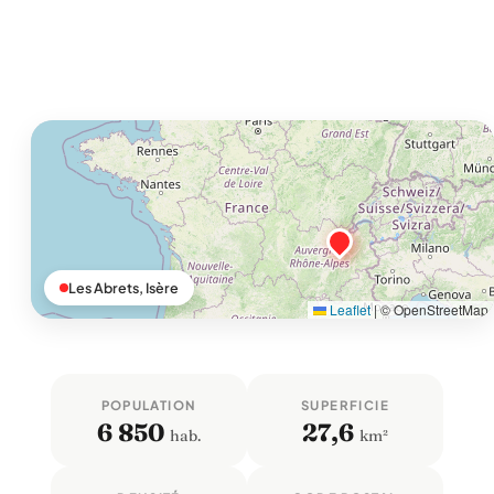
Les Abrets, Isère
Leaflet
|
© OpenStreetMap
POPULATION
SUPERFICIE
6 850
27,6
hab.
km²