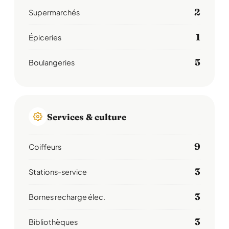
2
Supermarchés
1
Épiceries
5
Boulangeries
Services & culture
9
Coiffeurs
3
Stations-service
3
Bornes recharge élec.
3
Bibliothèques