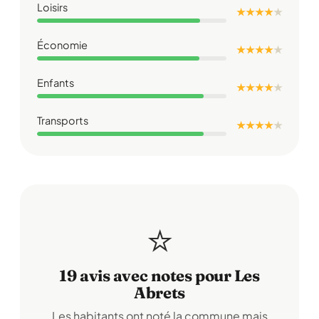
Loisirs
★ ★ ★ ★
★
Économie
★ ★ ★ ★
★
Enfants
★ ★ ★ ★
★
Transports
★ ★ ★ ★
★
⭐
19 avis avec notes pour Les
Abrets
Les habitants ont noté la commune mais