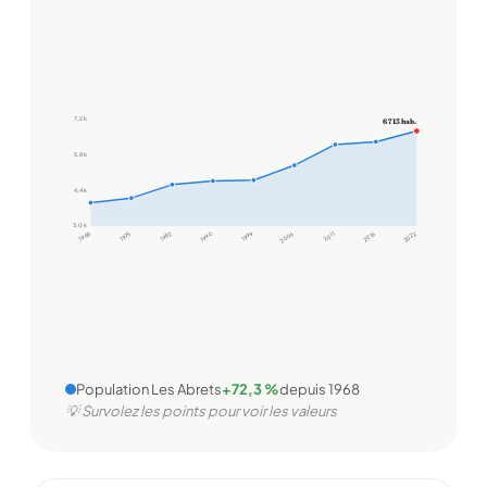
7,2 k
6 713 hab.
5,8 k
4,4 k
3,0 k
1968
1975
1982
1990
1999
2006
2011
2016
2022
Population Les Abrets
+72,3 %
depuis 1968
💡 Survolez les points pour voir les valeurs