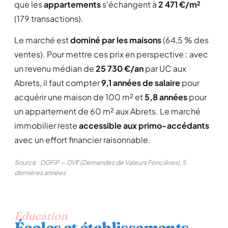
que les
appartements
s'échangent à
2 471 €/m²
(179 transactions).
Le marché est
dominé par les maisons
(64,5 % des
ventes). Pour mettre ces prix en perspective : avec
un revenu médian de
25 730 €/an
par UC aux
Abrets, il faut compter
9,1 années de salaire
pour
acquérir une maison de 100 m² et
5,8 années
pour
un appartement de 60 m² aux Abrets. Le marché
immobilier reste
accessible aux primo-accédants
avec un effort financier raisonnable.
Source : DGFiP — DVF (Demandes de Valeurs Foncières), 5
dernières années
Education
Écoles et établissements