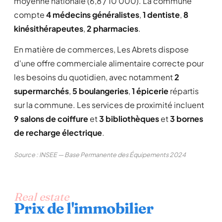
moyenne nationale (6,8 / 10 000). La commune
compte
4 médecins généralistes
,
1 dentiste
,
8
kinésithérapeutes
,
2 pharmacies
.
En matière de commerces, Les Abrets dispose
d'une offre commerciale alimentaire correcte pour
les besoins du quotidien, avec notamment
2
supermarchés
,
5 boulangeries
,
1 épicerie
répartis
sur la commune. Les services de proximité incluent
9 salons de coiffure
et
3 bibliothèques
et
3 bornes
de recharge électrique
.
Source : INSEE — Base Permanente des Équipements 2024
Real estate
Prix de l'immobilier