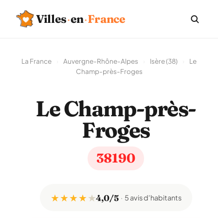
Villes
·
en
·
France
La France
›
Auvergne-Rhône-Alpes
›
Isère (38)
›
Le
Champ-près-Froges
Le Champ-près-
Froges
38190
★ ★ ★ ★
★
4,0/5
5 avis d'habitants