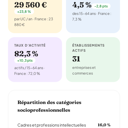
29 560 €
4,5 %
-2,8 pts
+23,8 %
des 15-64 ans · France :
par UC / an · France : 23
7,3 %
880 €
TAUX D'ACTIVITÉ
ÉTABLISSEMENTS
ACTIFS
82,3 %
31
+10,3 pts
entreprises et
actifs / 15-64 ans ·
commerces
France : 72,0 %
Répartition des catégories
socioprofessionnelles
Cadres et professions intellectuelles
16,0 %