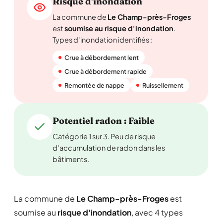
Risque d'inondation
La commune de
Le Champ-près-Froges
est
soumise au risque d'inondation
.
Types d'inondation identifiés :
Crue à débordement lent
Crue à débordement rapide
Remontée de nappe
Ruissellement
Potentiel radon : Faible
Catégorie 1 sur 3. Peu de risque
d'accumulation de radon dans les
bâtiments.
La commune de
Le Champ-près-Froges
est
soumise au
risque d'inondation
, avec 4 types