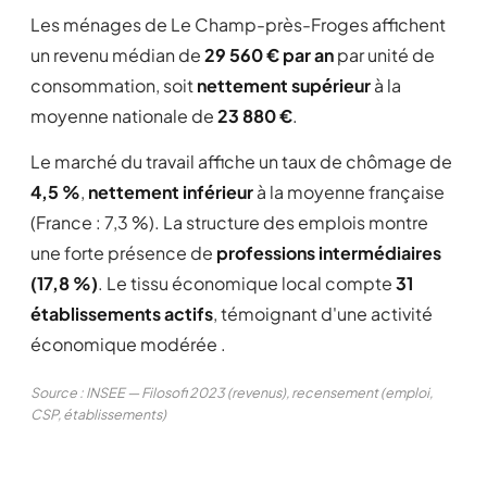
Les ménages de Le Champ-près-Froges affichent
un revenu médian de
29 560 € par an
par unité de
consommation, soit
nettement supérieur
à la
moyenne nationale de
23 880 €
.
Le marché du travail affiche un taux de chômage de
4,5 %
,
nettement inférieur
à la moyenne française
(France : 7,3 %). La structure des emplois montre
une forte présence de
professions intermédiaires
(17,8 %)
. Le tissu économique local compte
31
établissements actifs
, témoignant d'une activité
économique modérée .
Source : INSEE — Filosofi 2023 (revenus), recensement (emploi,
CSP, établissements)