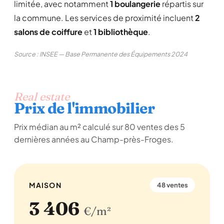
limitée, avec notamment
1 boulangerie
répartis sur
la commune. Les services de proximité incluent
2
salons de coiffure
et
1 bibliothèque
.
Source : INSEE — Base Permanente des Équipements 2024
Real estate
Prix de l'immobilier
Prix médian au m² calculé sur 80 ventes des 5
dernières années au Champ-près-Froges.
MAISON
48 ventes
3 406
€/m²