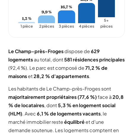
16,7 %
9,9 %
1,3 %
5+
1 pièce
2 pièces
3 pièces
4 pièces
pièces
Le Champ-près-Froges
dispose de
629
logements
au total, dont
581 résidences principales
(92,4 %). Le parc est composé de
71,2 % de
maisons
et
28,2 % d'appartements
.
Les habitants de Le Champ-près-Froges sont
majoritairement propriétaires (77,6 %)
face à
20,8
% de locataires
, dont
5,3 % en logement social
(HLM)
. Avec
6,1 % de logements vacants
, le
marché immobilier reste
équilibré
et d'une
demande soutenue. Les logements comptent en