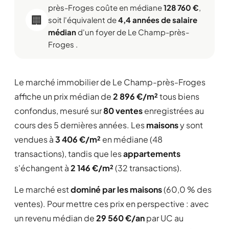
près-Froges coûte en médiane
128 760 €
,
🏢
soit l'équivalent de
4,4 années de salaire
médian
d'un foyer de Le Champ-près-
Froges .
Le marché immobilier de Le Champ-près-Froges
affiche un prix médian de
2 896 €/m²
tous biens
confondus, mesuré sur
80 ventes
enregistrées au
cours des 5 dernières années. Les
maisons
y sont
vendues à
3 406 €/m²
en médiane (48
transactions), tandis que les
appartements
s'échangent à
2 146 €/m²
(32 transactions).
Le marché est
dominé par les maisons
(60,0 % des
ventes). Pour mettre ces prix en perspective : avec
un revenu médian de
29 560 €/an
par UC au