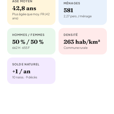
ÂGE MOYEN
MÉNAGES
42,8 ans
581
Plus âgée que moy. FR (42
2,27 pers. / ménage
ans)
HOMMES / FEMMES
DENSITÉ
50 % / 50 %
263 hab/km²
662 H · 655 F
Commune rurale
SOLDE NATUREL
+1 / an
10 naiss. · 9 décès