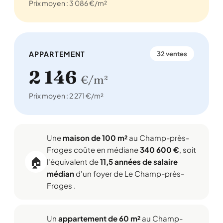
Prix moyen : 3 086 €/m²
APPARTEMENT
32 ventes
2 146
€/m²
Prix moyen : 2 271 €/m²
Une
maison de 100 m²
au Champ-près-
Froges coûte en médiane
340 600 €
, soit
🏠
l'équivalent de
11,5 années de salaire
médian
d'un foyer de Le Champ-près-
Froges .
Un
appartement de 60 m²
au Champ-