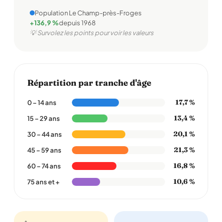
Population Le Champ-près-Froges
+136,9 %
depuis 1968
💡 Survolez les points pour voir les valeurs
Répartition par tranche d'âge
17,7 %
0 – 14 ans
13,4 %
15 – 29 ans
20,1 %
30 – 44 ans
21,3 %
45 – 59 ans
16,8 %
60 – 74 ans
10,6 %
75 ans et +