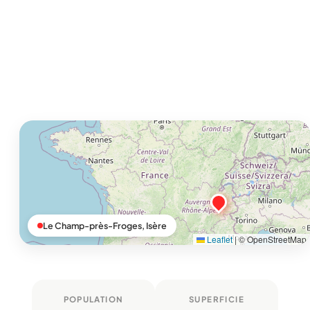
Le Champ-près-Froges, Isère
Leaflet
|
© OpenStreetMap
POPULATION
SUPERFICIE