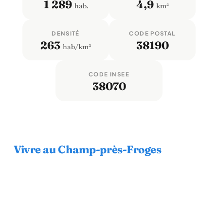
1 289
4,9
hab.
km²
DENSITÉ
CODE POSTAL
263
38190
hab/km²
CODE INSEE
38070
Vivre au Champ-près-Froges