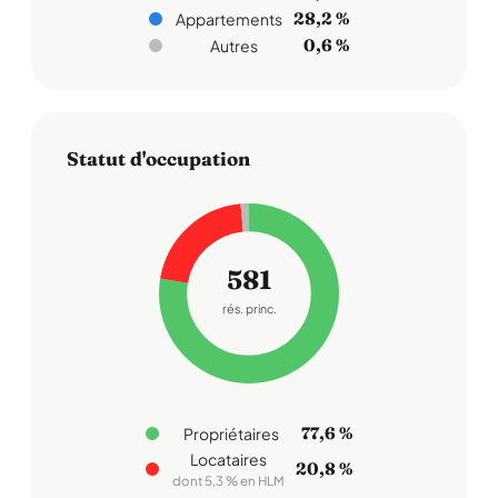
28,2 %
Appartements
0,6 %
Autres
Statut d'occupation
581
rés. princ.
77,6 %
Propriétaires
Locataires
20,8 %
dont 5,3 % en HLM