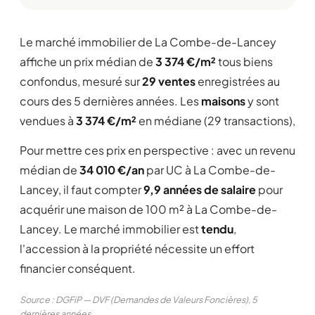
Le marché immobilier de La Combe-de-Lancey
affiche un prix médian de
3 374 €/m²
tous biens
confondus, mesuré sur
29 ventes
enregistrées au
cours des 5 dernières années. Les
maisons
y sont
vendues à
3 374 €/m²
en médiane (29 transactions),
Pour mettre ces prix en perspective : avec un revenu
médian de
34 010 €/an
par UC à La Combe-de-
Lancey, il faut compter
9,9 années de salaire
pour
acquérir une maison de 100 m² à La Combe-de-
Lancey. Le marché immobilier est
tendu
,
l'accession à la propriété nécessite un effort
financier conséquent.
Source : DGFiP — DVF (Demandes de Valeurs Foncières), 5
dernières années