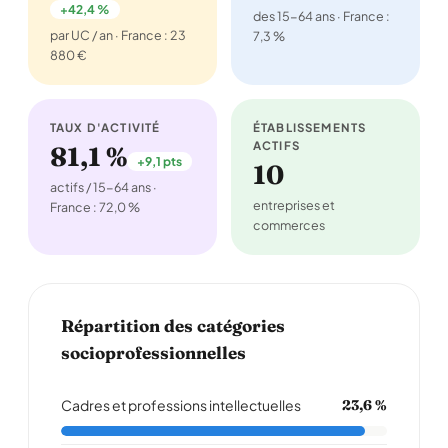
+42,4 %
des 15-64 ans · France :
par UC / an · France : 23
7,3 %
880 €
TAUX D'ACTIVITÉ
ÉTABLISSEMENTS
ACTIFS
81,1 %
+9,1 pts
10
actifs / 15-64 ans ·
entreprises et
France : 72,0 %
commerces
Répartition des catégories
socioprofessionnelles
Cadres et professions intellectuelles
23,6 %