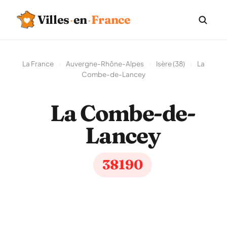
Villes
·
en
·
France
La France
›
Auvergne-Rhône-Alpes
›
Isère (38)
›
La
Combe-de-Lancey
La Combe-de-
Lancey
38190