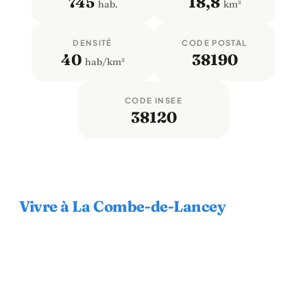
745
18,8
hab.
km²
DENSITÉ
CODE POSTAL
40
38190
hab/km²
CODE INSEE
38120
Vivre à La Combe-de-Lancey