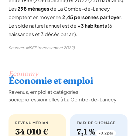
entre 1968 (249 habitants) et 2022 (730 habitants).
Les
298 ménages
de La Combe-de-Lancey
comptent en moyenne
2,45 personnes par foyer
.
Le solde naturel annuel est de
+3 habitants
(6
naissances et 3 décès par an).
Sources : INSEE (recensement 2022)
Economy
Économie et emploi
Revenus, emploi et catégories
socioprofessionnelles à La Combe-de-Lancey.
REVENU MÉDIAN
TAUX DE CHÔMAGE
34 010 €
7,1 %
-0,2 pts