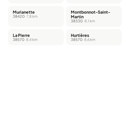
Murianette
Montbonnot-Saint-
38420
· 7,8 km
Martin
38330
· 8,1 km
La Pierre
Hurtières
38570
· 8,4 km
38570
· 8,6 km