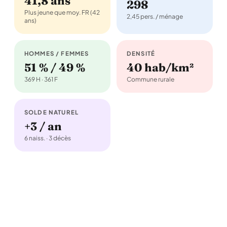
41,8 ans
298
Plus jeune que moy. FR (42
2,45 pers. / ménage
ans)
HOMMES / FEMMES
DENSITÉ
51 % / 49 %
40 hab/km²
369 H · 361 F
Commune rurale
SOLDE NATUREL
+3 / an
6 naiss. · 3 décès