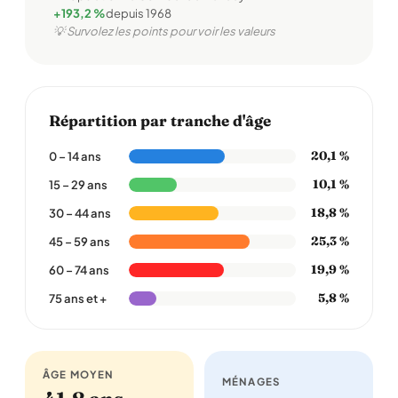
+193,2 %
depuis 1968
💡 Survolez les points pour voir les valeurs
Répartition par tranche d'âge
20,1 %
0 – 14 ans
10,1 %
15 – 29 ans
18,8 %
30 – 44 ans
25,3 %
45 – 59 ans
19,9 %
60 – 74 ans
5,8 %
75 ans et +
ÂGE MOYEN
MÉNAGES