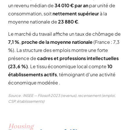
un revenu médian de
34 010 € par an
par unité de
consommation, soit
nettement supérieur
à la
moyenne nationale de
23 880 €
.
Le marché du travail affiche un taux de chômage de
7,1 %
,
proche de la moyenne nationale
(France : 7,3
%). La structure des emplois montre une forte
présence de
cadres et professions intellectuelles
(23,6 %)
. Le tissu économique local compte
10
établissements actifs
, témoignant d'une activité
économique modérée .
Source : INSEE — Filosofi 2023 (revenus), recensement (emploi,
CSP, établissements)
Housing