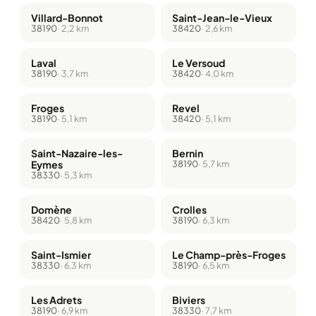
Villard-Bonnot
Saint-Jean-le-Vieux
38190
· 2,2 km
38420
· 2,6 km
Laval
Le Versoud
38190
· 3,7 km
38420
· 4,0 km
Froges
Revel
38190
· 5,1 km
38420
· 5,1 km
Saint-Nazaire-les-
Bernin
Eymes
38190
· 5,7 km
38330
· 5,3 km
Domène
Crolles
38420
· 5,8 km
38190
· 6,3 km
Saint-Ismier
Le Champ-près-Froges
38330
· 6,3 km
38190
· 6,5 km
Les Adrets
Biviers
38190
· 6,9 km
38330
· 7,7 km