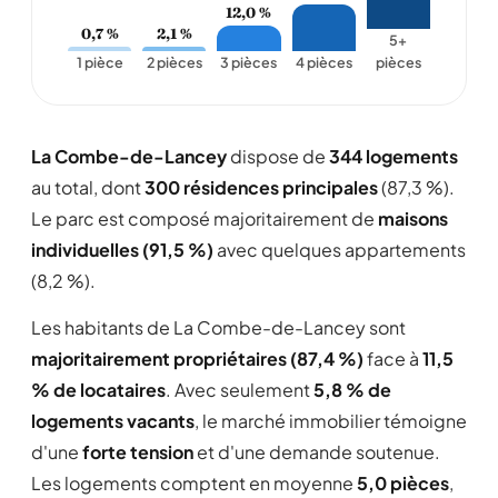
12,0 %
2,1 %
0,7 %
5+
1 pièce
2 pièces
3 pièces
4 pièces
pièces
La Combe-de-Lancey
dispose de
344 logements
au total, dont
300 résidences principales
(87,3 %).
Le parc est composé majoritairement de
maisons
individuelles (91,5 %)
avec quelques appartements
(8,2 %).
Les habitants de La Combe-de-Lancey sont
majoritairement propriétaires (87,4 %)
face à
11,5
% de locataires
. Avec seulement
5,8 % de
logements vacants
, le marché immobilier témoigne
d'une
forte tension
et d'une demande soutenue.
Les logements comptent en moyenne
5,0 pièces
,