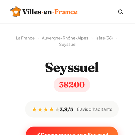
Villes
·
en
·
France
La France
›
Auvergne-Rhône-Alpes
›
Isère (38)
›
Seyssuel
Seyssuel
38200
★ ★ ★ ★
★
3,8/5
8 avis d'habitants
Donner mon avis sur Seyssuel