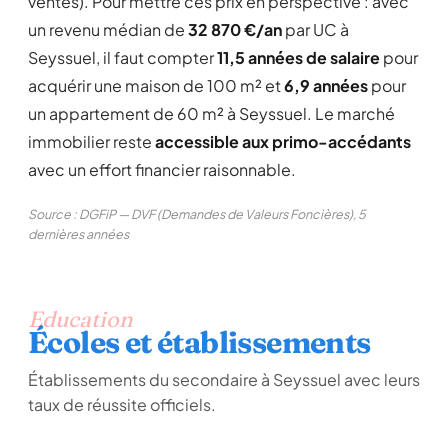
ventes). Pour mettre ces prix en perspective : avec
un revenu médian de
32 870 €/an
par UC à
Seyssuel, il faut compter
11,5 années de salaire
pour
acquérir une maison de 100 m² et
6,9 années
pour
un appartement de 60 m² à Seyssuel. Le marché
immobilier reste
accessible aux primo-accédants
avec un effort financier raisonnable.
Source : DGFiP — DVF (Demandes de Valeurs Foncières), 5
dernières années
Education
Écoles et établissements
Établissements du secondaire à Seyssuel avec leurs
taux de réussite officiels.