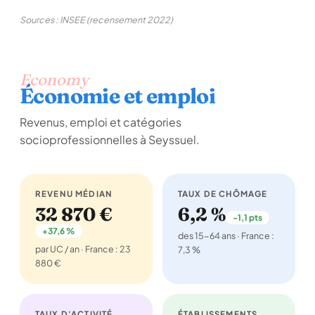
Sources : INSEE (recensement 2022)
Economy
Économie et emploi
Revenus, emploi et catégories
socioprofessionnelles à Seyssuel.
REVENU MÉDIAN
TAUX DE CHÔMAGE
32 870 €
6,2 %
-1,1 pts
+37,6 %
des 15-64 ans · France :
par UC / an · France : 23
7,3 %
880 €
TAUX D'ACTIVITÉ
ÉTABLISSEMENTS