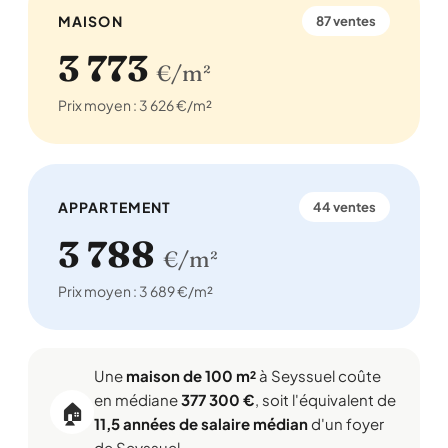
MAISON
87 ventes
3 773
€/m²
Prix moyen : 3 626 €/m²
APPARTEMENT
44 ventes
3 788
€/m²
Prix moyen : 3 689 €/m²
Une
maison de 100 m²
à Seyssuel coûte
en médiane
377 300 €
, soit l'équivalent de
🏠
11,5 années de salaire médian
d'un foyer
de Seyssuel .