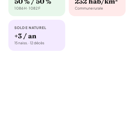
50 % / 50 %
232 hab/km²
1 086 H · 1 082 F
Commune rurale
SOLDE NATUREL
+3 / an
15 naiss. · 12 décès