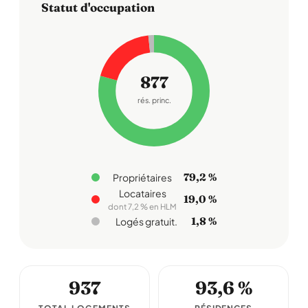
Statut d'occupation
877
rés. princ.
79,2 %
Propriétaires
Locataires
19,0 %
dont 7,2 % en HLM
1,8 %
Logés gratuit.
937
93,6 %