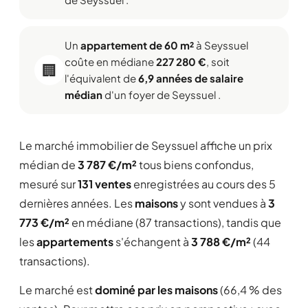
Un
appartement de 60 m²
à Seyssuel
coûte en médiane
227 280 €
, soit
🏢
l'équivalent de
6,9 années de salaire
médian
d'un foyer de Seyssuel .
Le marché immobilier de Seyssuel affiche un prix
médian de
3 787 €/m²
tous biens confondus,
mesuré sur
131 ventes
enregistrées au cours des 5
dernières années. Les
maisons
y sont vendues à
3
773 €/m²
en médiane (87 transactions), tandis que
les
appartements
s'échangent à
3 788 €/m²
(44
transactions).
Le marché est
dominé par les maisons
(66,4 % des