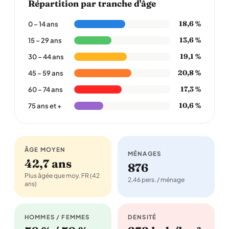
Répartition par tranche d'âge
18,6 %
0 – 14 ans
13,6 %
15 – 29 ans
19,1 %
30 – 44 ans
20,8 %
45 – 59 ans
17,3 %
60 – 74 ans
10,6 %
75 ans et +
ÂGE MOYEN
MÉNAGES
42,7 ans
876
Plus âgée que moy. FR (42
2,46 pers. / ménage
ans)
HOMMES / FEMMES
DENSITÉ