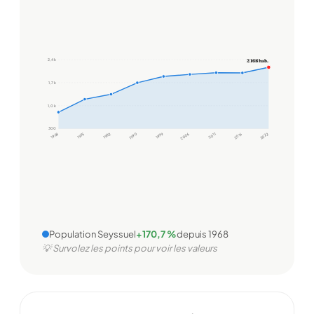
2,4 k
2 168 hab.
1,7 k
1,0 k
300
1968
1975
1982
1990
1999
2006
2011
2016
2022
Population Seyssuel
+170,7 %
depuis 1968
💡 Survolez les points pour voir les valeurs