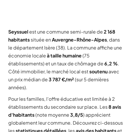
Seyssuel
est une commune semi-rurale de
2 168
habitants
située en
Auvergne-Rhône-Alpes
, dans
le département Isère (38). La commune affiche une
économie locale
à taille humaine
(75
établissements) et un taux de chômage de
6,2 %
.
Côté immobilier, le marché local est
soutenu
avec
un prix médian de
3 787 €/m²
(sur 5 dernières
années).
Pour les familles, l'offre éducative est limitée à 2
établissements du secondaire sur place. Les
8 avis
d'habitants
(note moyenne
3,8/5
) apprécient
globalement leur commune. Découvrez ci-dessous
les
statistiques détaillées
, les
avis des habitants
et