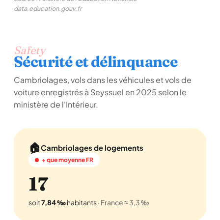
data.education.gouv.fr
Safety
Sécurité et délinquance
Cambriolages, vols dans les véhicules et vols de
voiture enregistrés à Seyssuel en 2025 selon le
ministère de l'Intérieur.
🏠
Cambriolages de logements
+ que moyenne FR
17
soit
7,84 ‰
habitants
· France ≈ 3,3 ‰