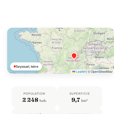
Seyssuel, Isère
Leaflet
|
© OpenStreetMap
POPULATION
SUPERFICIE
2 248
9,7
hab.
km²