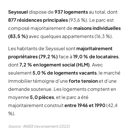
Seyssuel
dispose de
937 logements
au total, dont
877 résidences principales
(93,6 %). Le parc est
composé majoritairement de
maisons individuelles
(83,5 %)
avec quelques appartements (16,3 %).
Les habitants de Seyssuel sont
majoritairement
propriétaires (79,2 %)
face à
19,0 % de locataires
,
dont
7,2 % en logement social (HLM)
. Avec
seulement
5,0 % de logements vacants
, le marché
immobilier témoigne d'une
forte tension
et d'une
demande soutenue. Les logements comptent en
moyenne
5,0 pièces
, et le parc a été
majoritairement construit
entre 1946 et 1990
(42,4
%).
Source : INSEE (recensement 2022)