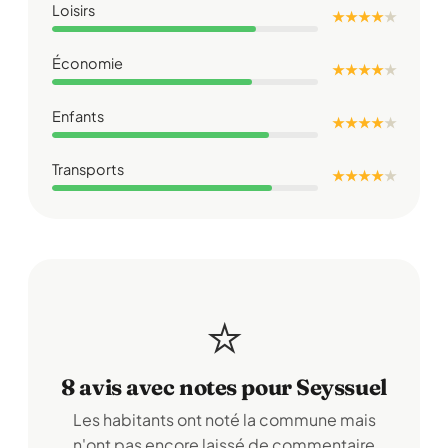
Loisirs
★ ★ ★ ★
★
Économie
★ ★ ★ ★
★
Enfants
★ ★ ★ ★
★
Transports
★ ★ ★ ★
★
⭐
8 avis avec notes pour Seyssuel
Les habitants ont noté la commune mais
n'ont pas encore laissé de commentaire