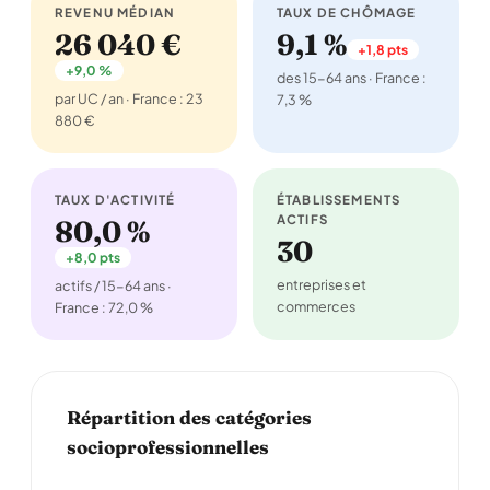
REVENU MÉDIAN
TAUX DE CHÔMAGE
26 040 €
9,1 %
+1,8 pts
+9,0 %
des 15-64 ans · France :
par UC / an · France : 23
7,3 %
880 €
TAUX D'ACTIVITÉ
ÉTABLISSEMENTS
ACTIFS
80,0 %
30
+8,0 pts
entreprises et
actifs / 15-64 ans ·
commerces
France : 72,0 %
Répartition des catégories
socioprofessionnelles