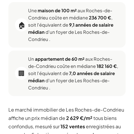
Une
maison de 100 m²
aux Roches-de-
Condrieu coûte en médiane
236 700 €
,
🏠
soit l'équivalent de
9,1 années de salaire
médian
d'un foyer de Les Roches-de-
Condrieu .
Un
appartement de 60 m²
aux Roches-
de-Condrieu coûte en médiane
182 160 €
,
🏢
soit l'équivalent de
7,0 années de salaire
médian
d'un foyer de Les Roches-de-
Condrieu .
Le marché immobilier de Les Roches-de-Condrieu
affiche un prix médian de
2 629 €/m²
tous biens
confondus, mesuré sur
152 ventes
enregistrées au