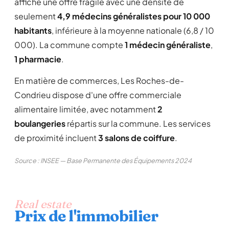
affiche une offre fragile avec une densité de
seulement
4,9 médecins généralistes pour 10 000
habitants
, inférieure à la moyenne nationale (6,8 / 10
000). La commune compte
1 médecin généraliste
,
1 pharmacie
.
En matière de commerces, Les Roches-de-
Condrieu dispose d'une offre commerciale
alimentaire limitée, avec notamment
2
boulangeries
répartis sur la commune. Les services
de proximité incluent
3 salons de coiffure
.
Source : INSEE — Base Permanente des Équipements 2024
Real estate
Prix de l'immobilier