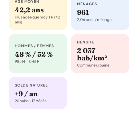
ÂGE MOYEN
MÉNAGES
42,2 ans
961
Plus âgée que moy. FR (42
2,06 pers. / ménage
ans)
DENSITÉ
HOMMES / FEMMES
2 037
48 % / 52 %
hab/km²
985 H · 1 046 F
Commune urbaine
SOLDE NATUREL
+9 / an
26 naiss. · 17 décès