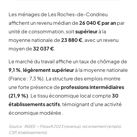
Les ménages de Les Roches-de-Condrieu
affichent un revenu médian de
26 040 € par an
par
unité de consommation, soit
supérieur
à la
moyenne nationale de
23 880 €
, avec un revenu
moyen de
32 037 €
.
Le marché du travail affiche un taux de chômage de
9,1 %
,
légèrement supérieur
à la moyenne nationale
(France : 7,3 %). La structure des emplois montre
une forte présence de
professions intermédiaires
(21,9 %)
. Le tissu économique local compte
30
établissements actifs
, témoignant d'une activité
économique modérée .
Source : INSEE — Filosofi 2023 (revenus), recensement (emploi,
CSP, établissements)