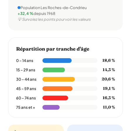
Population Les Roches-de-Condrieu
+32,4 %
depuis 1968
💡 Survolez les points pour voir les valeurs
Répartition par tranche d'âge
18,6 %
0 – 14 ans
14,3 %
15 – 29 ans
20,6 %
30 – 44 ans
19,1 %
45 – 59 ans
16,3 %
60 – 74 ans
11,0 %
75 ans et +