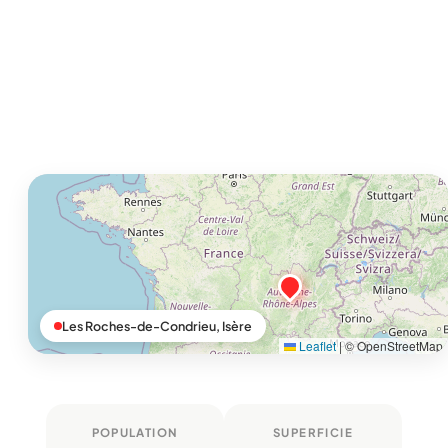
Les Roches-de-Condrieu, Isère
Leaflet
|
© OpenStreetMap
POPULATION
SUPERFICIE