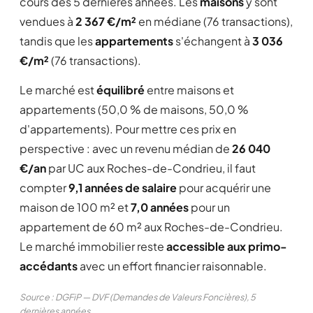
cours des 5 dernières années. Les
maisons
y sont
vendues à
2 367 €/m²
en médiane (76 transactions),
tandis que les
appartements
s'échangent à
3 036
€/m²
(76 transactions).
Le marché est
équilibré
entre maisons et
appartements (50,0 % de maisons, 50,0 %
d'appartements). Pour mettre ces prix en
perspective : avec un revenu médian de
26 040
€/an
par UC aux Roches-de-Condrieu, il faut
compter
9,1 années de salaire
pour acquérir une
maison de 100 m² et
7,0 années
pour un
appartement de 60 m² aux Roches-de-Condrieu.
Le marché immobilier reste
accessible aux primo-
accédants
avec un effort financier raisonnable.
Source : DGFiP — DVF (Demandes de Valeurs Foncières), 5
dernières années