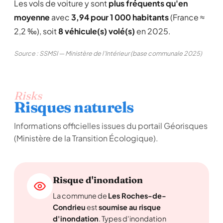
Les vols de voiture y sont
plus fréquents qu'en
moyenne
avec
3,94 pour 1 000 habitants
(France ≈
2,2 ‰), soit
8 véhicule(s) volé(s)
en 2025.
Source : SSMSI — Ministère de l'Intérieur (base communale 2025)
Risks
Risques naturels
Informations officielles issues du portail Géorisques
(Ministère de la Transition Écologique).
Risque d'inondation
La commune de
Les Roches-de-
Condrieu
est
soumise au risque
d'inondation
. Types d'inondation