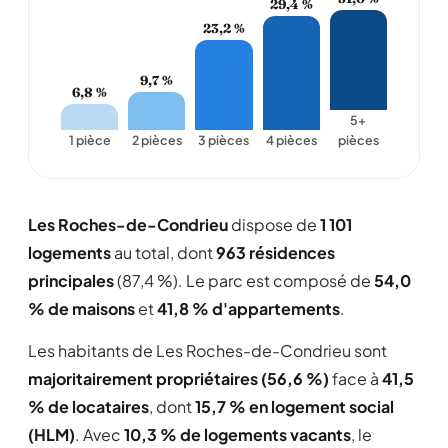
29,4 %
23,2 %
9,7 %
6,8 %
5+
1 pièce
2 pièces
3 pièces
4 pièces
pièces
Les Roches-de-Condrieu
dispose de
1 101
logements
au total, dont
963 résidences
principales
(87,4 %). Le parc est composé de
54,0
% de maisons
et
41,8 % d'appartements
.
Les habitants de Les Roches-de-Condrieu sont
majoritairement propriétaires (56,6 %)
face à
41,5
% de locataires
, dont
15,7 % en logement social
(HLM)
. Avec
10,3 % de logements vacants
, le