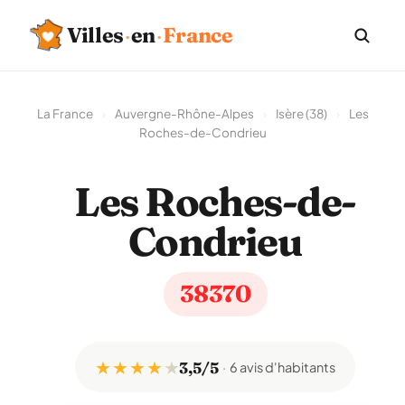
Villes
·
en
·
France
La France
›
Auvergne-Rhône-Alpes
›
Isère (38)
›
Les
Roches-de-Condrieu
Les Roches-de-
Condrieu
38370
★ ★ ★ ★
★
3,5/5
6 avis d'habitants