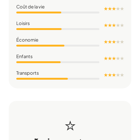
Coût de la vie
★ ★ ★
★
★
Loisirs
★ ★ ★
★
★
Économie
★ ★ ★
★
★
Enfants
★ ★ ★
★
★
Transports
★ ★ ★
★
★
⭐