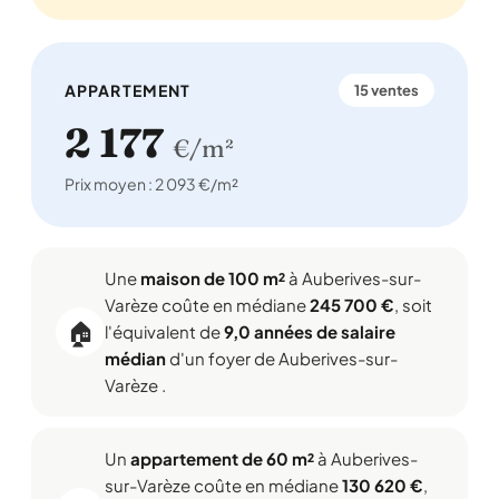
APPARTEMENT
15 ventes
2 177
€/m²
Prix moyen : 2 093 €/m²
Une
maison de 100 m²
à Auberives-sur-
Varèze coûte en médiane
245 700 €
, soit
🏠
l'équivalent de
9,0 années de salaire
médian
d'un foyer de Auberives-sur-
Varèze .
Un
appartement de 60 m²
à Auberives-
sur-Varèze coûte en médiane
130 620 €
,