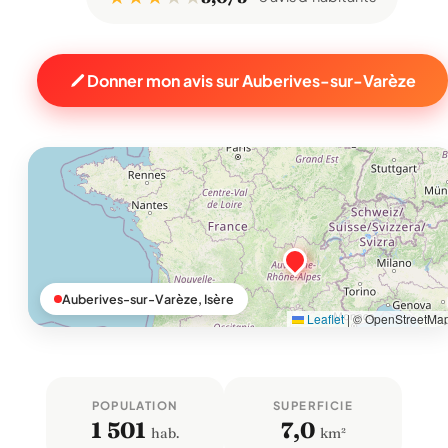
Donner mon avis sur Auberives-sur-Varèze
Auberives-sur-Varèze, Isère
Leaflet
|
© OpenStreetMa
POPULATION
SUPERFICIE
1 501
7,0
hab.
km²