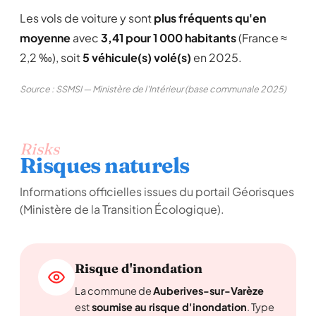
Les vols de voiture y sont
plus fréquents qu'en
moyenne
avec
3,41 pour 1 000 habitants
(France ≈
2,2 ‰), soit
5 véhicule(s) volé(s)
en 2025.
Source : SSMSI — Ministère de l'Intérieur (base communale 2025)
Risks
Risques naturels
Informations officielles issues du portail Géorisques
(Ministère de la Transition Écologique).
Risque d'inondation
La commune de
Auberives-sur-Varèze
est
soumise au risque d'inondation
. Type