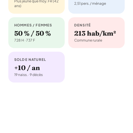
Plus jeune que moy. FR (42
2,51 pers. / ménage
ans)
HOMMES / FEMMES
DENSITÉ
50 % / 50 %
213 hab/km²
728 H · 737 F
Commune rurale
SOLDE NATUREL
+10 / an
19 naiss. · 9 décès