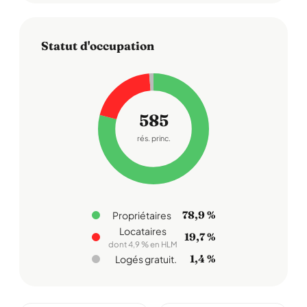
Statut d'occupation
585
rés. princ.
78,9 %
Propriétaires
Locataires
19,7 %
dont 4,9 % en HLM
1,4 %
Logés gratuit.