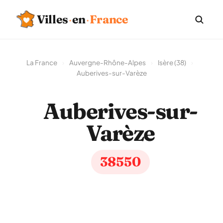
Villes
·
en
·
France
La France
›
Auvergne-Rhône-Alpes
›
Isère (38)
›
Auberives-sur-Varèze
Auberives-sur-
Varèze
38550