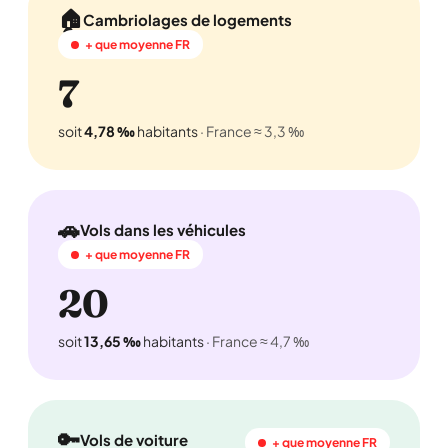
🏠
Cambriolages de logements
+ que moyenne FR
7
soit
4,78 ‰
habitants
· France ≈ 3,3 ‰
🚗
Vols dans les véhicules
+ que moyenne FR
20
soit
13,65 ‰
habitants
· France ≈ 4,7 ‰
🔑
Vols de voiture
+ que moyenne FR