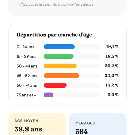
💡 Survolez les points pour voir les valeurs
Répartition par tranche d'âge
19,1 %
0 – 14 ans
18,5 %
15 – 29 ans
20,2 %
30 – 44 ans
22,0 %
45 – 59 ans
14,2 %
60 – 74 ans
6,0 %
75 ans et +
ÂGE MOYEN
MÉNAGES
38,8 ans
584