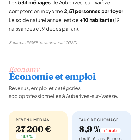
Les
584 ménages
de Auberives-sur-Varèze
comptent en moyenne
2,51 personnes par foyer
.
Le solde naturel annuel est de
+10 habitants
(19
naissances et 9 décès par an).
Sources : INSEE (recensement 2022)
Economy
Économie et emploi
Revenus, emploi et catégories
socioprofessionnelles à Auberives-sur-Varèze.
REVENU MÉDIAN
TAUX DE CHÔMAGE
27 200 €
8,9 %
+1,6 pts
+13,9 %
des 15-64 ans · France :