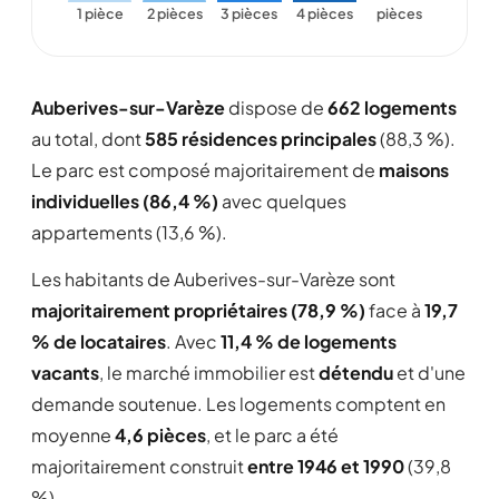
1 pièce
2 pièces
3 pièces
4 pièces
pièces
Auberives-sur-Varèze
dispose de
662 logements
au total, dont
585 résidences principales
(88,3 %).
Le parc est composé majoritairement de
maisons
individuelles (86,4 %)
avec quelques
appartements (13,6 %).
Les habitants de Auberives-sur-Varèze sont
majoritairement propriétaires (78,9 %)
face à
19,7
% de locataires
. Avec
11,4 % de logements
vacants
, le marché immobilier est
détendu
et d'une
demande soutenue. Les logements comptent en
moyenne
4,6 pièces
, et le parc a été
majoritairement construit
entre 1946 et 1990
(39,8
%).