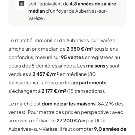
🏢
soit l'équivalent de
4,8 années de salaire
médian
d'un foyer de Auberives-sur-
Varèze .
Le marché immobilier de Auberives-sur-Varèze
affiche un prix médian de
2 350 €/m²
tous biens
confondus, mesuré sur
95 ventes
enregistrées au
cours des 5 dernières années. Les
maisons
y sont
vendues à
2 457 €/m²
en médiane (80
transactions), tandis que les
appartements
s'échangent à
2 177 €/m²
(15 transactions).
Le marché est
dominé par les maisons
(84,2 % des
ventes). Pour mettre ces prix en perspective : avec
un revenu médian de
27 200 €/an
par UC à
Auberives-sur-Varèze, il faut compter
9,0 années de