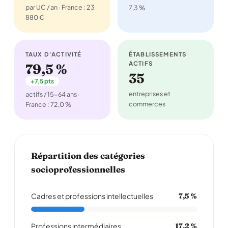
par UC / an · France : 23
7,3 %
880 €
TAUX D'ACTIVITÉ
ÉTABLISSEMENTS
ACTIFS
79,5 %
35
+7,5 pts
entreprises et
actifs / 15-64 ans ·
commerces
France : 72,0 %
Répartition des catégories
socioprofessionnelles
Cadres et professions intellectuelles
7,5 %
Professions intermédiaires
17,2 %