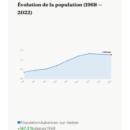
Évolution de la population (1968 —
2022)
1,7 k
1 465 hab.
1,2 k
700
200
1968
1975
1982
1990
1999
2006
2011
2016
2022
Population Auberives-sur-Varèze
+167,3 %
depuis 1968