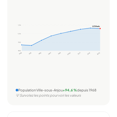
1,3 k
1 179 hab.
1,0 k
700
400
1968
1975
1982
1990
1999
2006
2011
2016
2022
Population Ville-sous-Anjou
+94,6 %
depuis 1968
💡 Survolez les points pour voir les valeurs