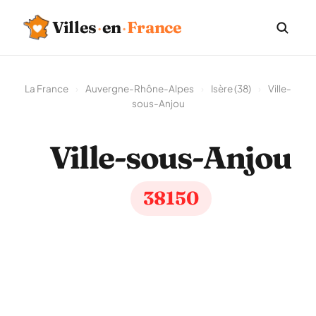
Villes
·
en
·
France
La France
›
Auvergne-Rhône-Alpes
›
Isère (38)
›
Ville-
sous-Anjou
Ville-sous-Anjou
38150