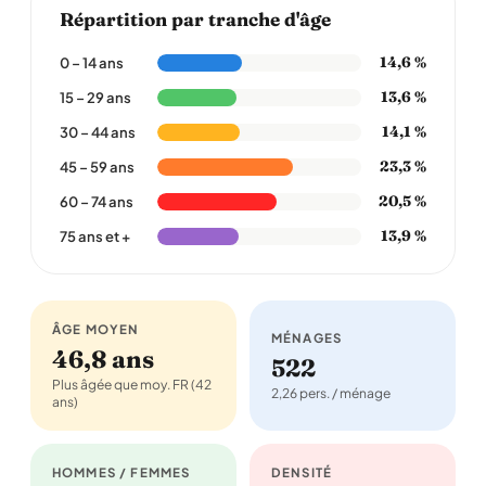
Répartition par tranche d'âge
14,6 %
0 – 14 ans
13,6 %
15 – 29 ans
14,1 %
30 – 44 ans
23,3 %
45 – 59 ans
20,5 %
60 – 74 ans
13,9 %
75 ans et +
ÂGE MOYEN
MÉNAGES
46,8 ans
522
Plus âgée que moy. FR (42
2,26 pers. / ménage
ans)
HOMMES / FEMMES
DENSITÉ