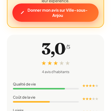
leur expérience.
Donner mon avis sur Ville-sous-
Anjou
3,0
/5
★ ★ ★
★
★
4 avis d'habitants
Qualité de vie
★ ★ ★ ★
★
Coût de la vie
★ ★ ★
★
★
Loisirs