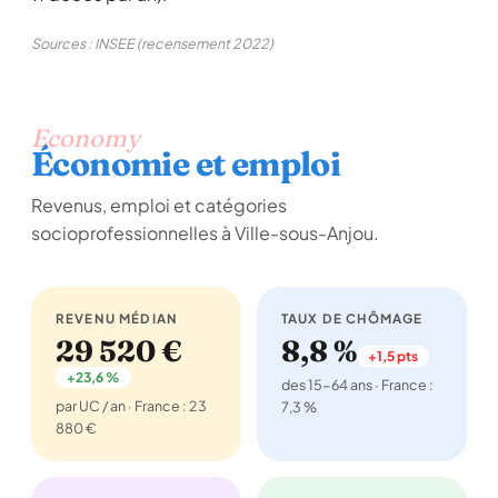
Sources : INSEE (recensement 2022)
Economy
Économie et emploi
Revenus, emploi et catégories
socioprofessionnelles à Ville-sous-Anjou.
REVENU MÉDIAN
TAUX DE CHÔMAGE
29 520 €
8,8 %
+1,5 pts
+23,6 %
des 15-64 ans · France :
par UC / an · France : 23
7,3 %
880 €