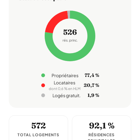
526
rés. princ.
77,4 %
Propriétaires
Locataires
20,7 %
dont 0,6 % en HLM
1,9 %
Logés gratuit.
572
92,1 %
TOTAL LOGEMENTS
RÉSIDENCES