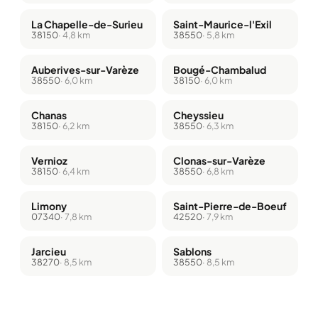
La Chapelle-de-Surieu
Saint-Maurice-l'Exil
38150
· 4,8 km
38550
· 5,8 km
Auberives-sur-Varèze
Bougé-Chambalud
38550
· 6,0 km
38150
· 6,0 km
Chanas
Cheyssieu
38150
· 6,2 km
38550
· 6,3 km
Vernioz
Clonas-sur-Varèze
38150
· 6,4 km
38550
· 6,8 km
Limony
Saint-Pierre-de-Boeuf
07340
· 7,8 km
42520
· 7,9 km
Jarcieu
Sablons
38270
· 8,5 km
38550
· 8,5 km