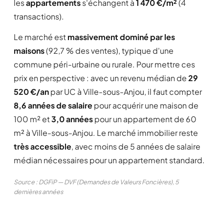
les
appartements
s'échangent à
1 470 €/m²
(4
transactions).
Le marché est
massivement dominé par les
maisons
(92,7 % des ventes), typique d'une
commune péri-urbaine ou rurale. Pour mettre ces
prix en perspective : avec un revenu médian de
29
520 €/an
par UC à Ville-sous-Anjou, il faut compter
8,6 années de salaire
pour acquérir une maison de
100 m² et
3,0 années
pour un appartement de 60
m² à Ville-sous-Anjou. Le marché immobilier reste
très accessible
, avec moins de 5 années de salaire
médian nécessaires pour un appartement standard.
Source : DGFiP — DVF (Demandes de Valeurs Foncières), 5
dernières années