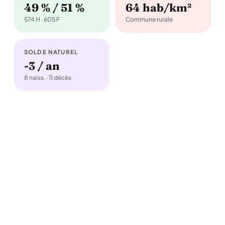
49 % / 51 %
64 hab/km²
574 H · 605 F
Commune rurale
SOLDE NATUREL
-3 / an
8 naiss. · 11 décès