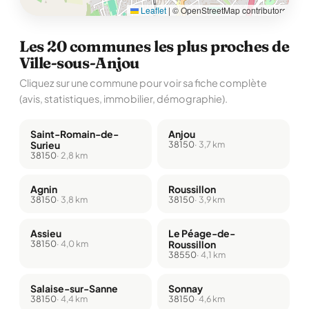
Leaflet
|
© OpenStreetMap contributors
Les 20 communes les plus proches de
Ville-sous-Anjou
Cliquez sur une commune pour voir sa fiche complète
(avis, statistiques, immobilier, démographie).
Saint-Romain-de-
Anjou
Surieu
38150
· 3,7 km
38150
· 2,8 km
Agnin
Roussillon
38150
· 3,8 km
38150
· 3,9 km
Assieu
Le Péage-de-
38150
· 4,0 km
Roussillon
38550
· 4,1 km
Salaise-sur-Sanne
Sonnay
38150
· 4,4 km
38150
· 4,6 km