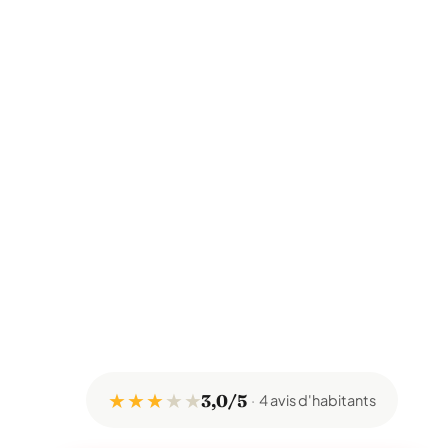
★ ★ ★
★
★
3,0/5
4 avis d'habitants