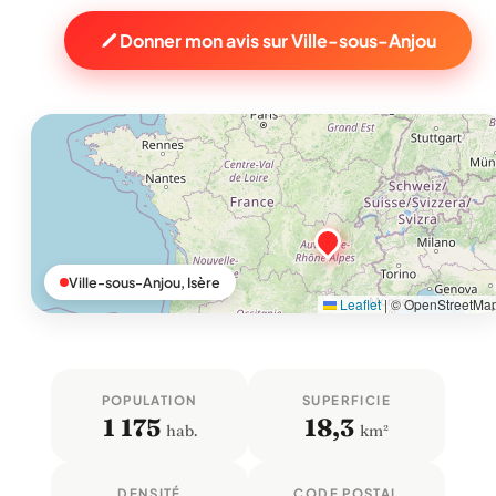
Donner mon avis sur Ville-sous-Anjou
Ville-sous-Anjou, Isère
Leaflet
|
© OpenStreetMa
POPULATION
SUPERFICIE
1 175
18,3
hab.
km²
DENSITÉ
CODE POSTAL