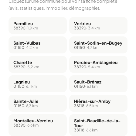
Cliquez sur une commune pour voir sa fiche complète
(avis, statistiques, immobilier, démographie).
Parmilieu
Vertrieu
38390
· 1,9 km
38390
· 3,4 km
Saint-Vulbas
Saint-Sorlin-en-Bugey
01150
· 4,2 km
01150
· 4,7 km
Charette
Porcieu-Amblagnieu
38390
· 5,2 km
38390
· 5,4 km
Lagnieu
Sault-Brénaz
01150
· 6,1 km
01150
· 6,1 km
Sainte-Julie
Hières-sur-Amby
01150
· 6,3 km
38118
· 6,5 km
Montalieu-Vercieu
Saint-Baudille-de-la-
38390
· 6,6 km
Tour
38118
· 6,6 km