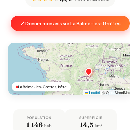
Donner mon avis sur La Balme-les-Grottes
La Balme-les-Grottes, Isère
Leaflet
|
© OpenStreetMa
POPULATION
SUPERFICIE
1 146
14,5
hab.
km²