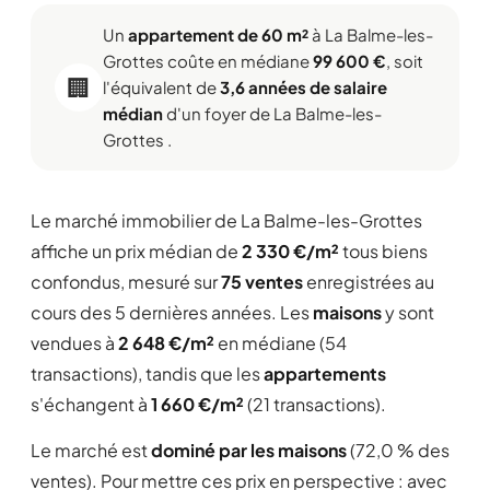
Un
appartement de 60 m²
à La Balme-les-
Grottes coûte en médiane
99 600 €
, soit
🏢
l'équivalent de
3,6 années de salaire
médian
d'un foyer de La Balme-les-
Grottes .
Le marché immobilier de La Balme-les-Grottes
affiche un prix médian de
2 330 €/m²
tous biens
confondus, mesuré sur
75 ventes
enregistrées au
cours des 5 dernières années. Les
maisons
y sont
vendues à
2 648 €/m²
en médiane (54
transactions), tandis que les
appartements
s'échangent à
1 660 €/m²
(21 transactions).
Le marché est
dominé par les maisons
(72,0 % des
ventes). Pour mettre ces prix en perspective : avec