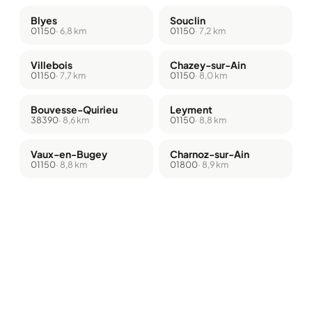
Blyes
Souclin
01150
· 6,8 km
01150
· 7,2 km
Villebois
Chazey-sur-Ain
01150
· 7,7 km
01150
· 8,0 km
Bouvesse-Quirieu
Leyment
38390
· 8,6 km
01150
· 8,8 km
Vaux-en-Bugey
Charnoz-sur-Ain
01150
· 8,8 km
01800
· 8,9 km