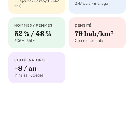
Plus jeune que moy. FR (42
2,47 pers. / ménage
ans)
HOMMES / FEMMES
DENSITÉ
52 % / 48 %
79 hab/km²
606 H · 551 F
Commune rurale
SOLDE NATUREL
+8 / an
14 naiss. · 6 décès