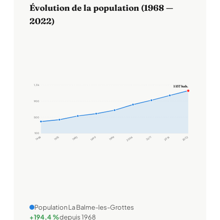
Évolution de la population (1968 —
2022)
1,3 k
1 157 hab.
900
500
100
1968
1975
1982
1990
1999
2006
2011
2016
2022
Population La Balme-les-Grottes
+194,4 %
depuis 1968