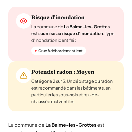
Risque d'inondation
La commune de
La Balme-les-Grottes
est
soumise au risque d'inondation
. Type
d'inondation identifié :
Crue à débordement lent
Potentiel radon : Moyen
Catégorie 2 sur 3. Un dépistage du radon
est recommandé dans les bâtiments, en
particulier les sous-sols et rez-de-
chaussée mal ventilés.
La commune de
La Balme-les-Grottes
est