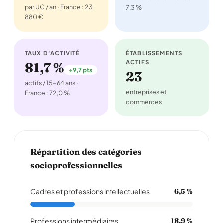
par UC / an · France : 23
7,3 %
880 €
TAUX D'ACTIVITÉ
ÉTABLISSEMENTS
ACTIFS
81,7 %
+9,7 pts
23
actifs / 15-64 ans ·
entreprises et
France : 72,0 %
commerces
Répartition des catégories
socioprofessionnelles
Cadres et professions intellectuelles
6,5 %
Professions intermédiaires
18,9 %