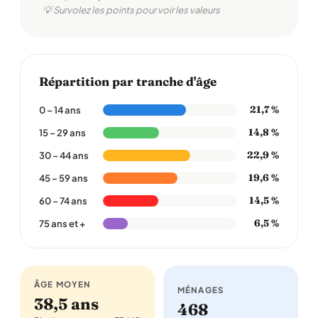
💡 Survolez les points pour voir les valeurs
Répartition par tranche d'âge
21,7 %
0 – 14 ans
14,8 %
15 – 29 ans
22,9 %
30 – 44 ans
19,6 %
45 – 59 ans
14,5 %
60 – 74 ans
6,5 %
75 ans et +
ÂGE MOYEN
MÉNAGES
38,5 ans
468