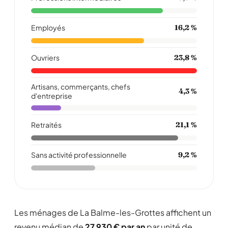
Employés
16,2 %
Ouvriers
23,8 %
Artisans, commerçants, chefs
4,3 %
d'entreprise
Retraités
21,1 %
Sans activité professionnelle
9,2 %
Les ménages de La Balme-les-Grottes affichent un
revenu médian de
27 930 € par an
par unité de