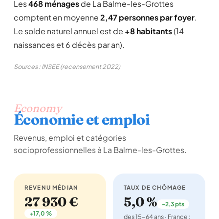
Les
468 ménages
de La Balme-les-Grottes
comptent en moyenne
2,47 personnes par foyer
.
Le solde naturel annuel est de
+8 habitants
(14
naissances et 6 décès par an).
Sources : INSEE (recensement 2022)
Economy
Économie et emploi
Revenus, emploi et catégories
socioprofessionnelles à La Balme-les-Grottes.
REVENU MÉDIAN
TAUX DE CHÔMAGE
27 930 €
5,0 %
-2,3 pts
+17,0 %
des 15-64 ans · France :