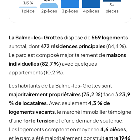
1,5 %
5+
1 pièce
2 pièces
3 pièces
4 pièces
pièces
La Balme-les-Grottes
dispose de
559 logements
au total, dont
472 résidences principales
(84,4 %).
Le parc est composé majoritairement de
maisons
individuelles (82,7 %)
avec quelques
appartements (10,2 %).
Les habitants de La Balme-les-Grottes sont
majoritairement propriétaires (75,2 %)
face à
23,9
% de locataires
. Avec seulement
4,3 % de
logements vacants
, le marché immobilier témoigne
d'une
forte tension
et d'une demande soutenue.
Les logements comptent en moyenne
4,6 pièces
,
et le parc a été majoritairement construit
entre 1946