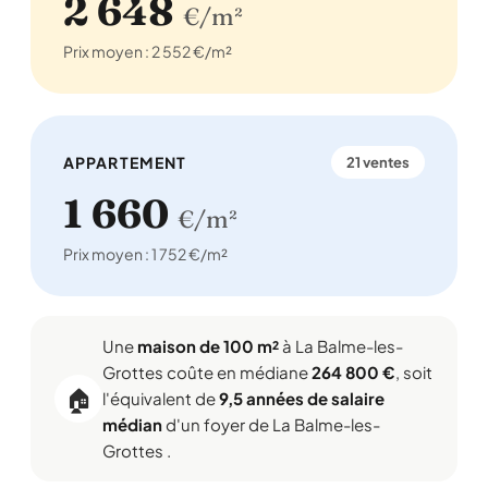
2 648
€/m²
Prix moyen : 2 552 €/m²
APPARTEMENT
21 ventes
1 660
€/m²
Prix moyen : 1 752 €/m²
Une
maison de 100 m²
à La Balme-les-
Grottes coûte en médiane
264 800 €
, soit
🏠
l'équivalent de
9,5 années de salaire
médian
d'un foyer de La Balme-les-
Grottes .