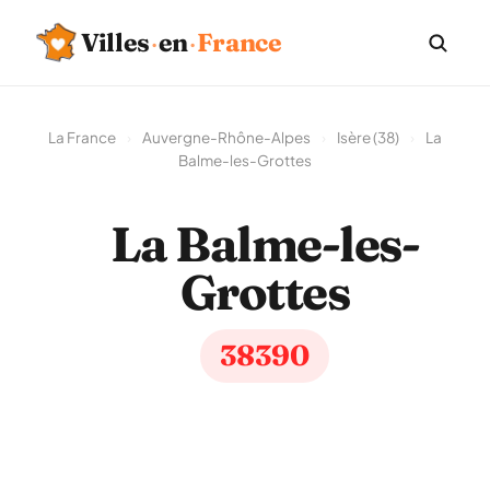
Villes
·
en
·
France
La France
›
Auvergne-Rhône-Alpes
›
Isère (38)
›
La
Balme-les-Grottes
La Balme-les-
Grottes
38390