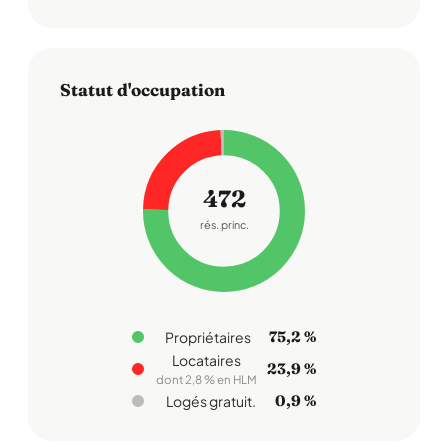
Statut d'occupation
472
rés. princ.
75,2 %
Propriétaires
Locataires
23,9 %
dont 2,8 % en HLM
0,9 %
Logés gratuit.