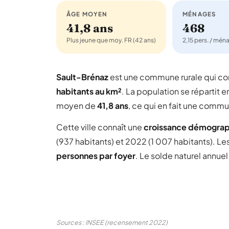
ÂGE MOYEN
MÉNAGES
41,8 ans
468
Plus jeune que moy. FR (42 ans)
2,15 pers. / mén
Sault-Brénaz
est une commune rurale qui 
habitants au km²
. La population se répartit e
moyen de
41,8 ans
, ce qui en fait une comm
Cette ville connaît une
croissance démogra
(937 habitants) et 2022 (1 007 habitants). Le
personnes par foyer
. Le solde naturel annue
Sources : INSEE (recensement 2022)