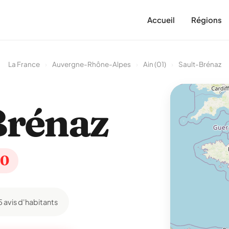
Accueil
Régions
La France
›
Auvergne-Rhône-Alpes
›
Ain (01)
›
Sault-Brénaz
Brénaz
50
5 avis d'habitants