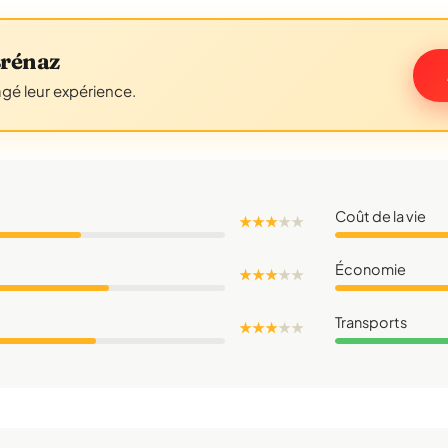
Brénaz
agé leur expérience.
Coût de la vie
★ ★ ★
★
★
Économie
★ ★ ★
★
★
Transports
★ ★ ★
★
★