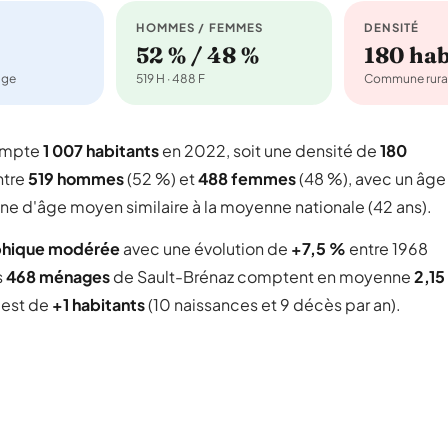
HOMMES / FEMMES
DENSITÉ
52 % / 48 %
180 ha
age
519 H · 488 F
Commune rura
compte
1 007 habitants
en 2022, soit une densité de
180
ntre
519 hommes
(52 %) et
488 femmes
(48 %), avec un âge
une d'âge moyen similaire à la moyenne nationale (42 ans).
phique modérée
avec une évolution de
+7,5 %
entre 1968
s
468 ménages
de Sault-Brénaz comptent en moyenne
2,15
l est de
+1 habitants
(10 naissances et 9 décès par an).