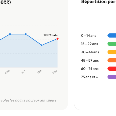
Répartition par
2022)
1 007 hab.
0 – 14 ans
15 – 29 ans
30 – 44 ans
45 – 59 ans
60 – 74 ans
2006
2011
2016
2022
75 ans et +
rvolez les points pour voir les valeurs