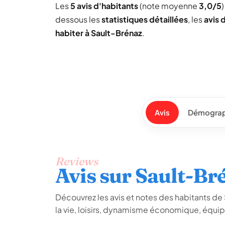
Les
5 avis d'habitants
(note moyenne
3,0/5
dessous les
statistiques détaillées
, les
avis 
habiter à Sault-Brénaz
.
Avis
Démograp
Reviews
Avis sur Sault-Br
Découvrez les avis et notes des habitants de S
la vie, loisirs, dynamisme économique, équip