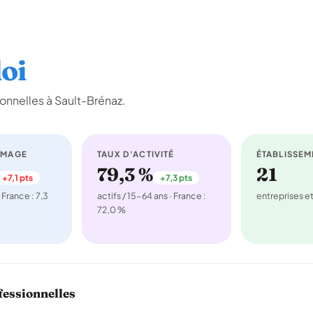
oi
onnelles à Sault-Brénaz.
ÔMAGE
TAUX D'ACTIVITÉ
ÉTABLISSEM
79,3 %
21
+7,1 pts
+7,3 pts
 France : 7,3
actifs / 15-64 ans · France :
entreprises 
72,0 %
fessionnelles