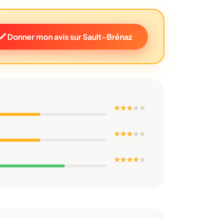
Donner mon avis sur Sault-Brénaz
★ ★ ★
★
★
★ ★ ★
★
★
★ ★ ★ ★
★