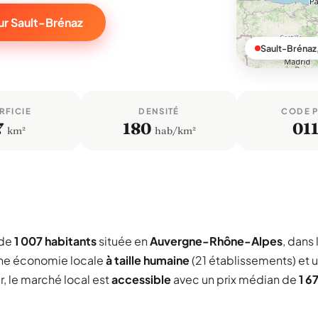
ur Sault-Brénaz
Sault-Brénaz,
RFICIE
DENSITÉ
CODE 
7
180
01
km²
hab/km²
 de
1 007 habitants
située en
Auvergne-Rhône-Alpes
, dans 
une économie locale
à taille humaine
(21 établissements) et 
r, le marché local est
accessible
avec un prix médian de
1 6