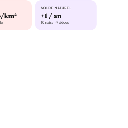
SOLDE NATUREL
b/km²
+1 / an
le
10 naiss. · 9 décès