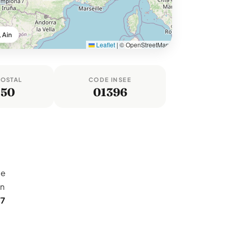
 Ain
Leaflet
|
© OpenStreetMap
POSTAL
CODE INSEE
150
01396
le
un
77