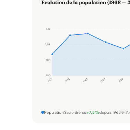
Évolution de la population (1968 — 
1,1 k
1,0 k
900
800
1968
1975
1982
1990
1999
Population Sault-Brénaz
+7,5 %
depuis 1968
💡 Su