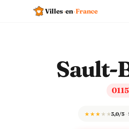
Villes
·
en
·
France
Sault-
011
★ ★ ★
★
★
3,0/5