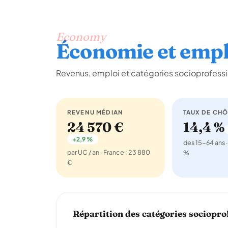
Economy
Économie et empl
Revenus, emploi et catégories socioprofessi
REVENU MÉDIAN
TAUX DE CH
24 570 €
14,4 %
+2,9 %
des 15-64 ans ·
par UC / an · France : 23 880
%
€
Répartition des catégories sociopro