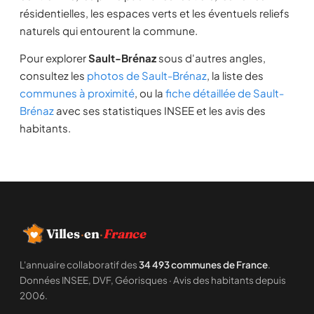
résidentielles, les espaces verts et les éventuels reliefs
naturels qui entourent la commune.
Pour explorer
Sault-Brénaz
sous d'autres angles,
consultez les
photos de Sault-Brénaz
, la liste des
communes à proximité
, ou la
fiche détaillée de Sault-
Brénaz
avec ses statistiques INSEE et les avis des
habitants.
Villes
·
en
·
France
L'annuaire collaboratif des
34 493 communes de France
.
Données INSEE, DVF, Géorisques · Avis des habitants depuis
2006.