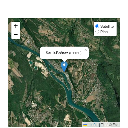
+
Satellite
Plan
−
×
Sault-Brénaz
(01150)
Leaflet
|
Tiles © Esri