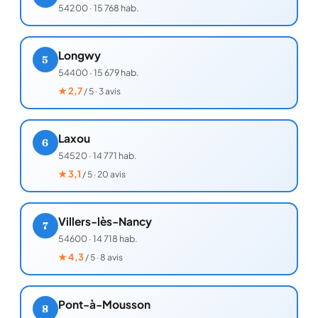
54200
·
15 768 hab.
Longwy
5
54400
·
15 679 hab.
★
2,7
/ 5 · 3 avis
Laxou
6
54520
·
14 771 hab.
★
3,1
/ 5 · 20 avis
Villers-lès-Nancy
7
54600
·
14 718 hab.
★
4,3
/ 5 · 8 avis
Pont-à-Mousson
8