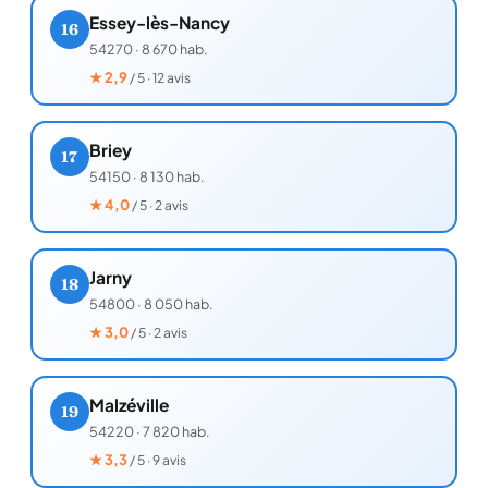
Essey-lès-Nancy
16
54270
·
8 670 hab.
★
2,9
/ 5 · 12 avis
Briey
17
54150
·
8 130 hab.
★
4,0
/ 5 · 2 avis
Jarny
18
54800
·
8 050 hab.
★
3,0
/ 5 · 2 avis
Malzéville
19
54220
·
7 820 hab.
★
3,3
/ 5 · 9 avis