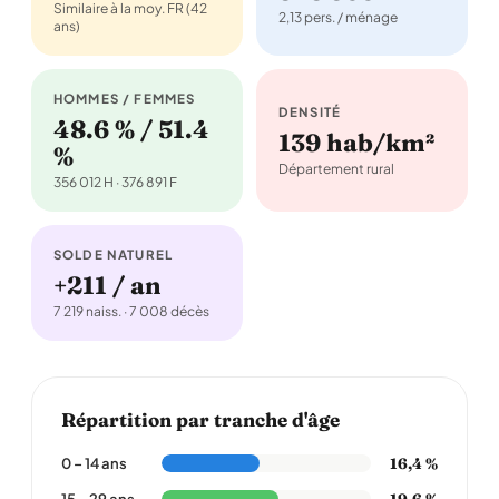
Similaire à la moy. FR (42
2,13 pers. / ménage
ans)
HOMMES / FEMMES
DENSITÉ
48.6 % / 51.4
139 hab/km²
%
Département rural
356 012 H · 376 891 F
SOLDE NATUREL
+211 / an
7 219 naiss. · 7 008 décès
Répartition par tranche d'âge
16,4 %
0 – 14 ans
19,6 %