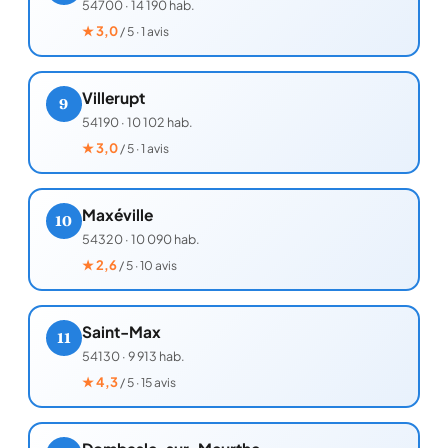
54700
·
14 190 hab.
★
3,0
/ 5 · 1 avis
Villerupt
9
54190
·
10 102 hab.
★
3,0
/ 5 · 1 avis
Maxéville
10
54320
·
10 090 hab.
★
2,6
/ 5 · 10 avis
Saint-Max
11
54130
·
9 913 hab.
★
4,3
/ 5 · 15 avis