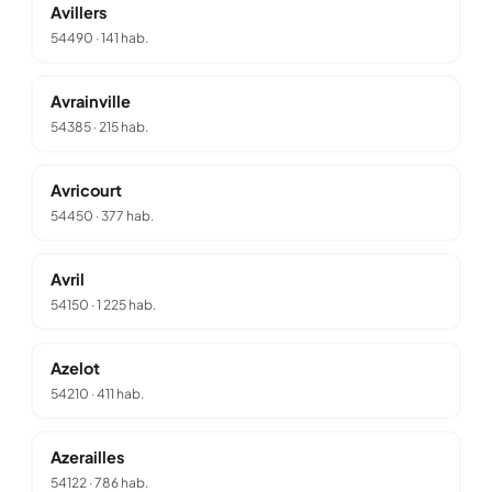
Avillers
54490
·
141 hab.
Avrainville
54385
·
215 hab.
Avricourt
54450
·
377 hab.
Avril
54150
·
1 225 hab.
Azelot
54210
·
411 hab.
Azerailles
54122
·
786 hab.