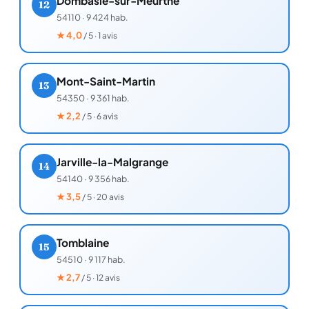
Dombasle-sur-Meurthe
12
54110
·
9 424 hab.
★
4,0
/ 5 · 1 avis
Mont-Saint-Martin
13
54350
·
9 361 hab.
★
2,2
/ 5 · 6 avis
Jarville-la-Malgrange
14
54140
·
9 356 hab.
★
3,5
/ 5 · 20 avis
Tomblaine
15
54510
·
9 117 hab.
★
2,7
/ 5 · 12 avis