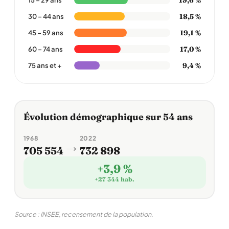
15 – 29 ans
18,5 %
30 – 44 ans
19,1 %
45 – 59 ans
17,0 %
60 – 74 ans
9,4 %
75 ans et +
Évolution démographique sur 54 ans
1968
2022
→
705 554
732 898
+3,9 %
+27 344 hab.
Source : INSEE, recensement de la population.