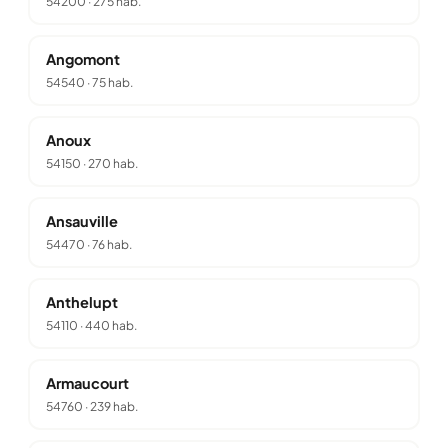
54200
·
275 hab.
Angomont
54540
·
75 hab.
Anoux
54150
·
270 hab.
Ansauville
54470
·
76 hab.
Anthelupt
54110
·
440 hab.
Armaucourt
54760
·
239 hab.