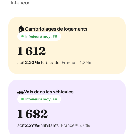
l'Intérieur.
🏠
Cambriolages de logements
Inférieur à moy. FR
1 612
soit
2,20 ‰
habitants
· France ≈ 4,2 ‰
🚗
Vols dans les véhicules
Inférieur à moy. FR
1 682
soit
2,29 ‰
habitants
· France ≈ 5,7 ‰