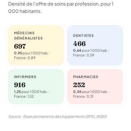
Densité de l'offre de soins par profession, pour 1
000 habitants.
MÉDECINS
DENTISTES
GÉNÉRALISTES
466
697
0,64
pour 1 000 hab. ·
0,95
pour 1 000 hab. ·
France : 0,59
France : 0,89
INFIRMIERS
PHARMACIES
916
252
1,25
pour 1 000 hab. ·
0,34
pour 1 000 hab. ·
France : 1,52
France : 0,31
Source : Base permanente des équipements (BPE), INSEE.