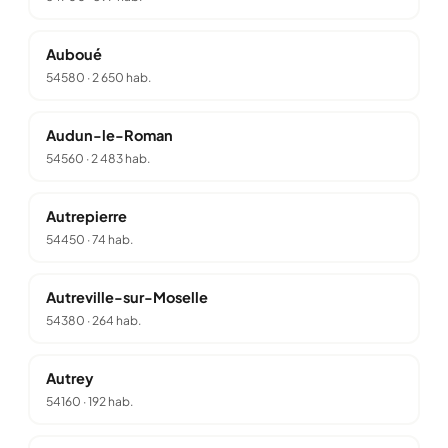
Auboué
54580
·
2 650 hab.
Audun-le-Roman
54560
·
2 483 hab.
Autrepierre
54450
·
74 hab.
Autreville-sur-Moselle
54380
·
264 hab.
Autrey
54160
·
192 hab.