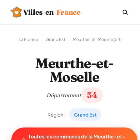
Villes
·
en
·
France
La France
›
Grand Est
›
Meurthe-et-Moselle (54)
Meurthe-et-
Moselle
54
Département
Région :
Grand Est
Toutes les communes de la Meurthe-et-