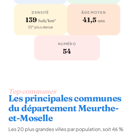
DENSITÉ
ÂGE MOYEN
139
41,5
hab/km²
ans
e
33
plus dense
NUMÉRO
54
Top communes
Les principales communes
du département Meurthe-
et-Moselle
Les 20 plus grandes villes par population, soit 46 %