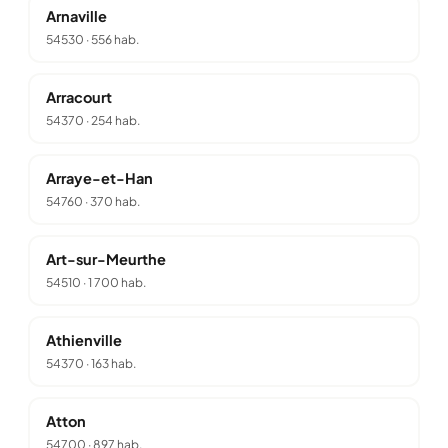
Arnaville
54530
·
556 hab.
Arracourt
54370
·
254 hab.
Arraye-et-Han
54760
·
370 hab.
Art-sur-Meurthe
54510
·
1 700 hab.
Athienville
54370
·
163 hab.
Atton
54700
·
897 hab.