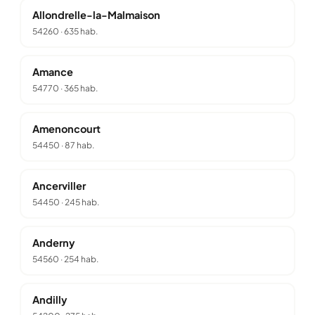
Allondrelle-la-Malmaison
54260
·
635 hab.
Amance
54770
·
365 hab.
Amenoncourt
54450
·
87 hab.
Ancerviller
54450
·
245 hab.
Anderny
54560
·
254 hab.
Andilly