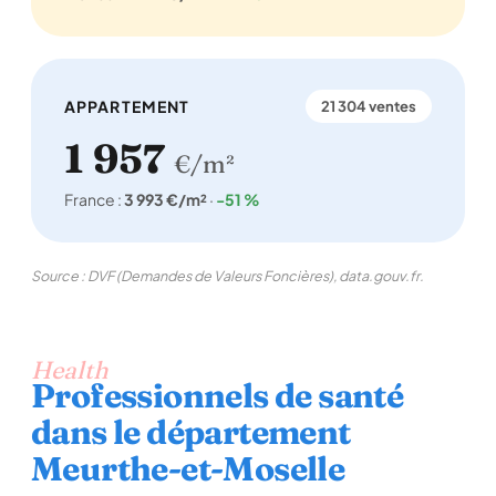
APPARTEMENT
21 304 ventes
1 957
€/m²
France :
3 993 €/m²
·
-51 %
Source : DVF (Demandes de Valeurs Foncières), data.gouv.fr.
Health
Professionnels de santé
dans le département
Meurthe-et-Moselle