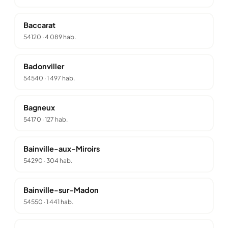
Baccarat
54120
·
4 089 hab.
Badonviller
54540
·
1 497 hab.
Bagneux
54170
·
127 hab.
Bainville-aux-Miroirs
54290
·
304 hab.
Bainville-sur-Madon
54550
·
1 441 hab.