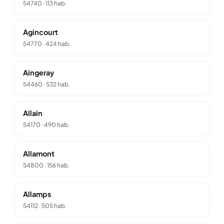
54740
·
113 hab.
Agincourt
54770
·
424 hab.
Aingeray
54460
·
532 hab.
Allain
54170
·
490 hab.
Allamont
54800
·
156 hab.
Allamps
54112
·
505 hab.