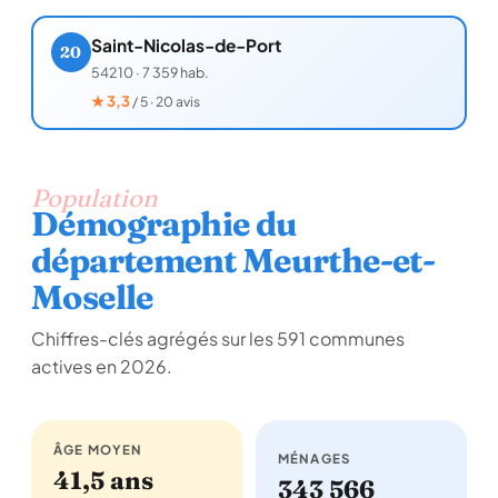
Saint-Nicolas-de-Port
20
54210
·
7 359 hab.
★
3,3
/ 5 · 20 avis
Population
Démographie du
département Meurthe-et-
Moselle
Chiffres-clés agrégés sur les 591 communes
actives en 2026.
ÂGE MOYEN
MÉNAGES
41,5 ans
343 566