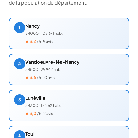
de la population du département.
Nancy
1
54000
·
103 671 hab.
★
3,2
/ 5 · 9 avis
Vandoeuvre-lès-Nancy
2
54500
·
29 942 hab.
★
3,6
/ 5 · 10 avis
Lunéville
3
54300
·
18 262 hab.
★
3,0
/ 5 · 2 avis
Toul
4