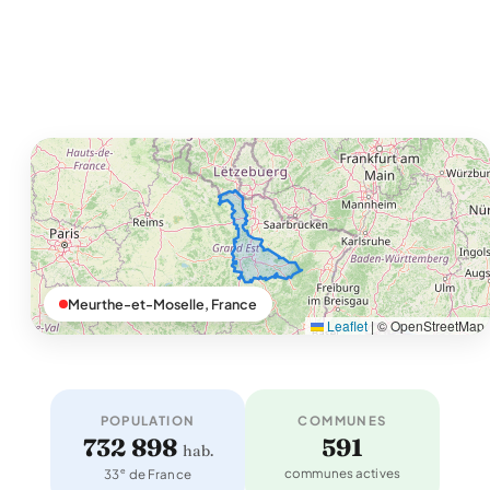
Meurthe-et-Moselle, France
Leaflet
|
© OpenStreetMap
POPULATION
COMMUNES
732 898
591
hab.
e
communes actives
33
de France