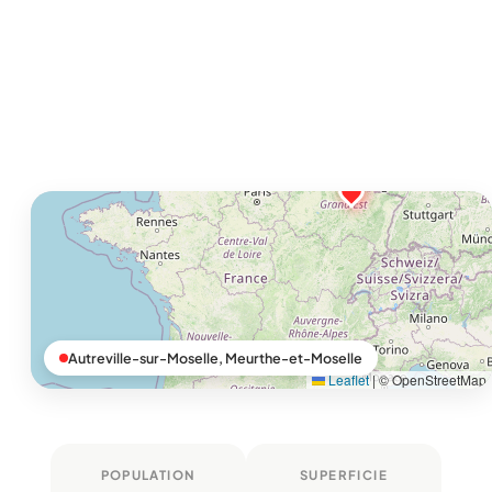
Autreville-sur-Moselle, Meurthe-et-Moselle
Leaflet
|
© OpenStreetMap
POPULATION
SUPERFICIE