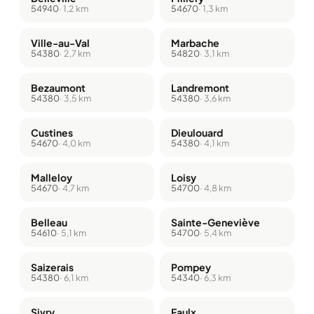
54940
· 1,2 km
54670
· 1,3 km
Ville-au-Val
Marbache
54380
· 2,7 km
54820
· 3,1 km
Bezaumont
Landremont
54380
· 3,5 km
54380
· 3,6 km
Custines
Dieulouard
54670
· 4,0 km
54380
· 4,1 km
Malleloy
Loisy
54670
· 4,7 km
54700
· 4,8 km
Belleau
Sainte-Geneviève
54610
· 5,1 km
54700
· 5,4 km
Saizerais
Pompey
54380
· 6,1 km
54340
· 6,3 km
Sivry
Faulx