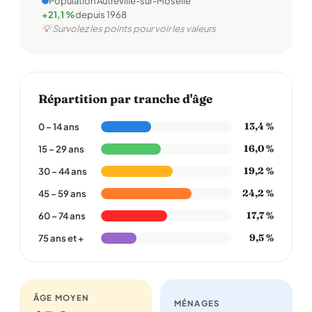
Population Autreville-sur-Moselle
+21,1 %
depuis 1968
💡 Survolez les points pour voir les valeurs
Répartition par tranche d'âge
13,4 %
0 – 14 ans
16,0 %
15 – 29 ans
19,2 %
30 – 44 ans
24,2 %
45 – 59 ans
17,7 %
60 – 74 ans
9,5 %
75 ans et +
ÂGE MOYEN
MÉNAGES