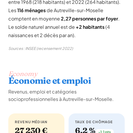
entre 1968 (218 habitants) et 2022 (264 habitants).
Les
116 ménages
de Autreville-sur-Moselle
comptent en moyenne
2,27 personnes par foyer
.
Le solde naturel annuel est de
+2 habitants
(4
naissances et 2 décès par an).
Sources : INSEE (recensement 2022)
Economy
Économie et emploi
Revenus, emploi et catégories
socioprofessionnelles à Autreville-sur-Moselle.
REVENU MÉDIAN
TAUX DE CHÔMAGE
27 230 €
6,2 %
-1,1 pts