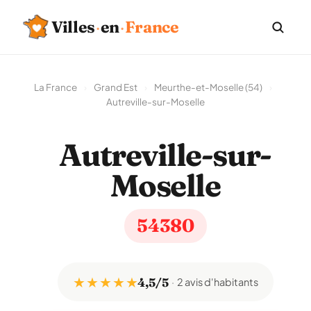
Villes
·
en
·
France
La France
›
Grand Est
›
Meurthe-et-Moselle (54)
›
Autreville-sur-Moselle
Autreville-sur-
Moselle
54380
★ ★ ★ ★ ★
4,5/5
2 avis d'habitants