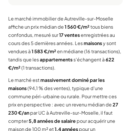
Le marché immobilier de Autreville-sur-Moselle
affiche un prix médian de
1 560 €/m²
tous biens
confondus, mesuré sur
17 ventes
enregistrées au
cours des 5 dernières années. Les
maisons
y sont
vendues à
1 583 €/m²
en médiane (16 transactions),
tandis que les
appartements
s'échangent à
622
€/m²
(1 transactions).
Le marché est
massivement dominé par les
maisons
(94,1 % des ventes), typique d'une
commune péri-urbaine ou rurale. Pour mettre ces
prix en perspective : avec un revenu médian de
27
230 €/an
par UC à Autreville-sur-Moselle, il faut
compter
5,8 années de salaire
pour acquérir une
maison de 100 m² et
1,4 années
pour un