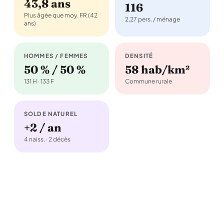
43,8 ans
116
Plus âgée que moy. FR (42
2,27 pers. / ménage
ans)
HOMMES / FEMMES
DENSITÉ
50 % / 50 %
58 hab/km²
131 H · 133 F
Commune rurale
SOLDE NATUREL
+2 / an
4 naiss. · 2 décès