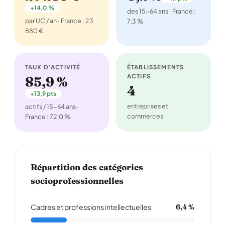
+14,0 %
des 15-64 ans · France :
par UC / an · France : 23
7,3 %
880 €
TAUX D'ACTIVITÉ
ÉTABLISSEMENTS
ACTIFS
85,9 %
4
+13,9 pts
entreprises et
actifs / 15-64 ans ·
commerces
France : 72,0 %
Répartition des catégories
socioprofessionnelles
Cadres et professions intellectuelles
6,4 %