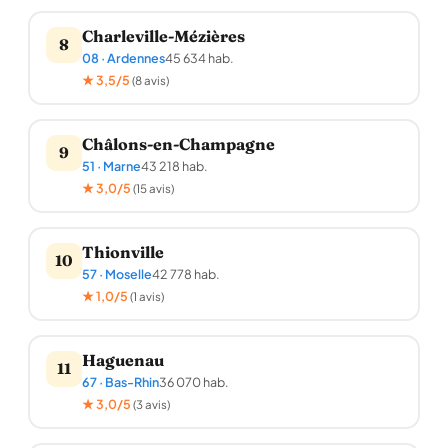
Charleville-Mézières
8
08 · Ardennes
45 634 hab.
★ 3,5/5
(8 avis)
Châlons-en-Champagne
9
51 · Marne
43 218 hab.
★ 3,0/5
(15 avis)
Thionville
10
57 · Moselle
42 778 hab.
★ 1,0/5
(1 avis)
Haguenau
11
67 · Bas-Rhin
36 070 hab.
★ 3,0/5
(3 avis)