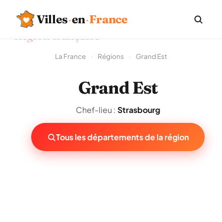
Villes
·
en
·
France
Région française
La France
›
Régions
›
Grand Est
Grand Est
Chef-lieu :
Strasbourg
Tous les départements de la région