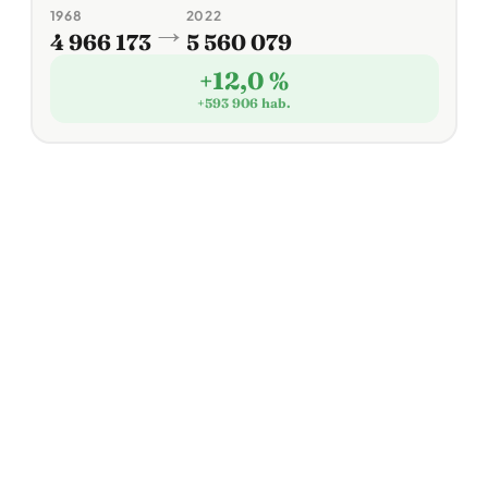
1968
2022
→
4 966 173
5 560 079
+12,0 %
+593 906 hab.