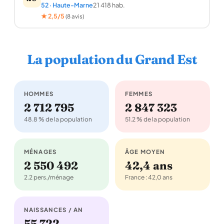
52 · Haute-Marne
21 418 hab.
★ 2,5/5
(8 avis)
La population du Grand Est
HOMMES
FEMMES
2 712 795
2 847 323
48.8 % de la population
51.2 % de la population
MÉNAGES
ÂGE MOYEN
2 550 492
42,4 ans
2.2 pers./ménage
France : 42,0 ans
NAISSANCES / AN
55 722