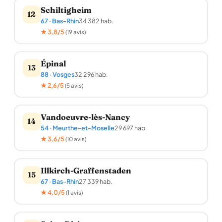
Schiltigheim
12
67 · Bas-Rhin
34 382 hab.
★ 3,8/5
(19 avis)
Épinal
13
88 · Vosges
32 296 hab.
★ 2,6/5
(5 avis)
Vandoeuvre-lès-Nancy
14
54 · Meurthe-et-Moselle
29 697 hab.
★ 3,6/5
(10 avis)
Illkirch-Graffenstaden
15
67 · Bas-Rhin
27 339 hab.
★ 4,0/5
(1 avis)