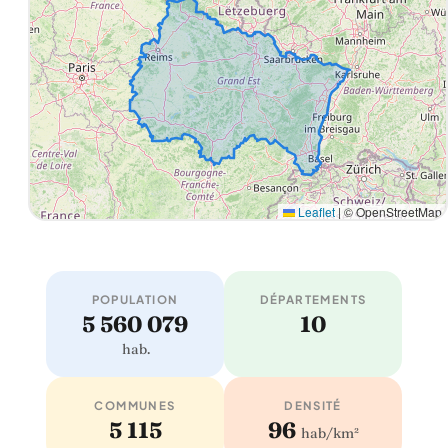
Leaflet
|
© OpenStreetMap
POPULATION
DÉPARTEMENTS
5 560 079
10
hab.
COMMUNES
DENSITÉ
5 115
96
hab/km²