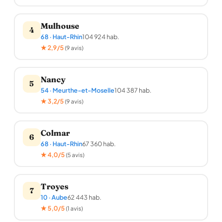
Mulhouse
4
68 · Haut-Rhin
104 924 hab.
★ 2,9/5
(9 avis)
Nancy
5
54 · Meurthe-et-Moselle
104 387 hab.
★ 3,2/5
(9 avis)
Colmar
6
68 · Haut-Rhin
67 360 hab.
★ 4,0/5
(5 avis)
Troyes
7
10 · Aube
62 443 hab.
★ 5,0/5
(1 avis)