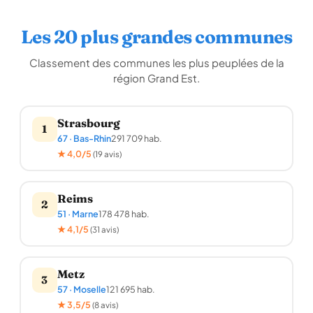
Les 20 plus grandes communes
Classement des communes les plus peuplées de la
région Grand Est.
Strasbourg
1
67 · Bas-Rhin
291 709 hab.
★ 4,0/5
(19 avis)
Reims
2
51 · Marne
178 478 hab.
★ 4,1/5
(31 avis)
Metz
3
57 · Moselle
121 695 hab.
★ 3,5/5
(8 avis)