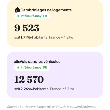
🏠
Cambriolages de logements
Inférieur à moy. FR
9 523
soit
1,71 ‰
habitants
· France ≈ 4,2 ‰
🚗
Vols dans les véhicules
Inférieur à moy. FR
12 570
soit
2,26 ‰
habitants
· France ≈ 5,7 ‰
Source : Service statistique ministériel de la sécurité intérieure