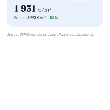
1 931
€/m²
France :
3 993 €/m²
·
-52 %
Source : DVF (Demandes de Valeurs Foncières), data.gouv.fr.