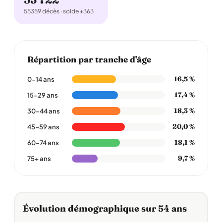
55359 décès · solde +363
Répartition par tranche d'âge
16,5 %
0-14 ans
17,4 %
15-29 ans
18,3 %
30-44 ans
20,0 %
45-59 ans
18,1 %
60-74 ans
9,7 %
75+ ans
Évolution démographique sur 54 ans