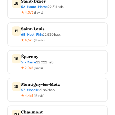
Saint-Dizier
16
52 · Haute-Marne
22 811 hab.
★ 4,0/5
(1 avis)
Saint-Louis
17
68 · Haut-Rhin
22 530 hab.
★ 4,6/5
(14 avis)
Épernay
18
51 · Marne
22 022 hab.
★ 2,0/5
(1 avis)
Montigny-lès-Metz
19
57 · Moselle
21 869 hab.
★ 4,4/5
(17 avis)
Chaumont
20