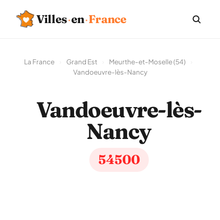
Villes
·
en
·
France
La France
›
Grand Est
›
Meurthe-et-Moselle (54)
›
Vandoeuvre-lès-Nancy
Vandoeuvre-lès-
Nancy
54500