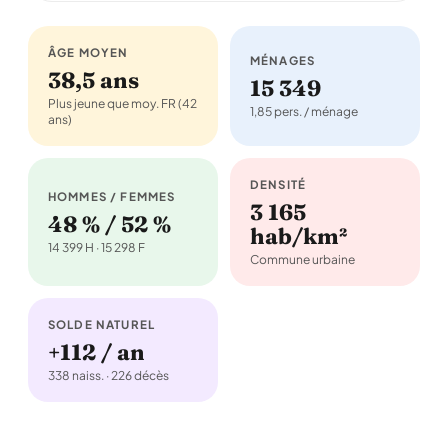
ÂGE MOYEN
MÉNAGES
38,5 ans
15 349
Plus jeune que moy. FR (42
1,85 pers. / ménage
ans)
DENSITÉ
HOMMES / FEMMES
3 165
48 % / 52 %
hab/km²
14 399 H · 15 298 F
Commune urbaine
SOLDE NATUREL
+112 / an
338 naiss. · 226 décès