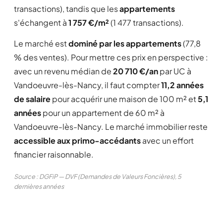
transactions), tandis que les
appartements
s'échangent à
1 757 €/m²
(1 477 transactions).
Le marché est
dominé par les appartements
(77,8
% des ventes). Pour mettre ces prix en perspective :
avec un revenu médian de
20 710 €/an
par UC à
Vandoeuvre-lès-Nancy, il faut compter
11,2 années
de salaire
pour acquérir une maison de 100 m² et
5,1
années
pour un appartement de 60 m² à
Vandoeuvre-lès-Nancy. Le marché immobilier reste
accessible aux primo-accédants
avec un effort
financier raisonnable.
Source : DGFiP — DVF (Demandes de Valeurs Foncières), 5
dernières années