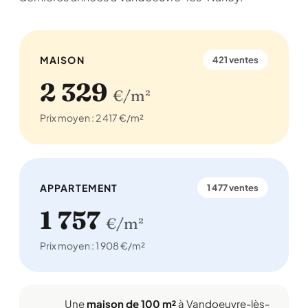
MAISON
421 ventes
2 329
€/m²
Prix moyen : 2 417 €/m²
APPARTEMENT
1 477 ventes
1 757
€/m²
Prix moyen : 1 908 €/m²
Une
maison de 100 m²
à Vandoeuvre-lès-