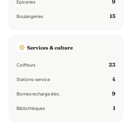
9
Épiceries
15
Boulangeries
Services & culture
23
Coiffeurs
4
Stations-service
9
Bornes recharge élec.
1
Bibliothèques