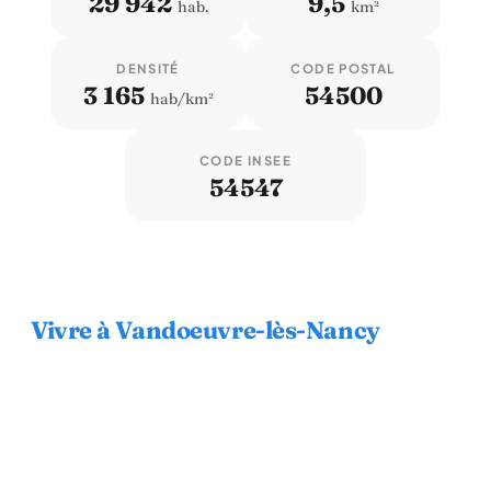
29 942
9,5
hab.
km²
DENSITÉ
CODE POSTAL
3 165
54500
hab/km²
CODE INSEE
54547
Vivre à Vandoeuvre-lès-Nancy