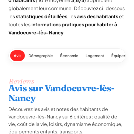
d'habitants
(note moyenne
3,6/5
) apprécient
globalement leur commune. Découvrez ci-dessous
les
statistiques détaillées
, les
avis des habitants
et
toutes les
informations pratiques pour habiter à
Vandoeuvre-lès-Nancy
.
Avis
Démographie
Économie
Logement
Équipement
Reviews
Avis sur Vandoeuvre-lès-
Nancy
Découvrez les avis et notes des habitants de
Vandoeuvre-lès-Nancy sur 6 critères : qualité de
vie, coût de la vie, loisirs, dynamisme économique,
équipements enfants, transports.