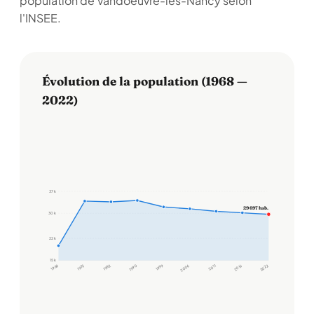
population de Vandoeuvre-lès-Nancy selon
l'INSEE.
Évolution de la population (1968 —
2022)
37 k
29 697 hab.
30 k
22 k
15 k
1968
1975
1982
1990
1999
2006
2011
2016
2022