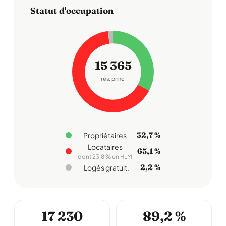
Statut d'occupation
15 365
rés. princ.
32,7 %
Propriétaires
Locataires
65,1 %
dont 23,8 % en HLM
2,2 %
Logés gratuit.
17 230
89,2 %