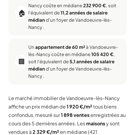
Nancy coûte en médiane
232 900 €
, soit
🏠
l'équivalent de
11,2 années de salaire
médian
d'un foyer de Vandoeuvre-lès-
Nancy .
Un
appartement de 60 m²
à Vandoeuvre-
lès-Nancy coûte en médiane
105 420 €
,
🏢
soit l'équivalent de
5,1 années de salaire
médian
d'un foyer de Vandoeuvre-lès-
Nancy .
Le marché immobilier de Vandoeuvre-lès-Nancy
affiche un prix médian de
1 920 €/m²
tous biens
confondus, mesuré sur
1 898 ventes
enregistrées au
cours des 5 dernières années. Les
maisons
y sont
vendues à
2 329 €/m²
en médiane (421