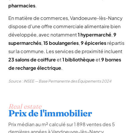
pharmacies
.
En matière de commerces, Vandoeuvre-lès-Nancy
dispose d'une offre commerciale alimentaire bien
développée, avec notamment
1 hypermarché
,
9
supermarchés
,
15 boulangeries
,
9 épiceries
répartis
sur la commune. Les services de proximité incluent
23 salons de coiffure
et
1 bibliothèque
et
9 bornes
de recharge électrique
.
Source : INSEE — Base Permanente des Équipements 2024
Real estate
Prix de l'immobilier
Prix médian au m² calculé sur 1 898 ventes des 5
dernières années à Vandoeuvre-lès-Nancy.