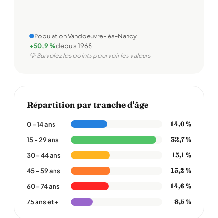
Population Vandoeuvre-lès-Nancy
+50,9 %
depuis 1968
💡 Survolez les points pour voir les valeurs
Répartition par tranche d'âge
14,0 %
0 – 14 ans
32,7 %
15 – 29 ans
15,1 %
30 – 44 ans
15,2 %
45 – 59 ans
14,6 %
60 – 74 ans
8,5 %
75 ans et +