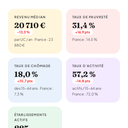
REVENU MÉDIAN
TAUX DE PAUVRETÉ
20 710 €
31,4 %
-13,3 %
+16,9 pts
par UC / an · France : 23
France : 14,5 %
880 €
TAUX DE CHÔMAGE
TAUX D'ACTIVITÉ
18,0 %
57,2 %
+10,7 pts
-14,8 pts
des 15-64 ans · France :
actifs / 15-64 ans ·
7,3 %
France : 72,0 %
ÉTABLISSEMENTS
ACTIFS