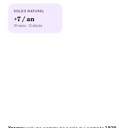
SOLDE NATUREL
+7 / an
19 naiss. · 12 décès
Yzernay
est une commune rurale qui compte
1 829