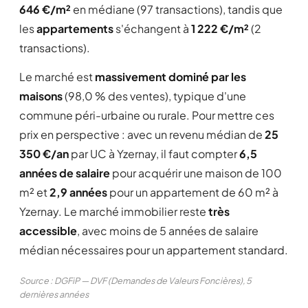
646 €/m²
en médiane (97 transactions), tandis que
les
appartements
s'échangent à
1 222 €/m²
(2
transactions).
Le marché est
massivement dominé par les
maisons
(98,0 % des ventes), typique d'une
commune péri-urbaine ou rurale. Pour mettre ces
prix en perspective : avec un revenu médian de
25
350 €/an
par UC à Yzernay, il faut compter
6,5
années de salaire
pour acquérir une maison de 100
m² et
2,9 années
pour un appartement de 60 m² à
Yzernay. Le marché immobilier reste
très
accessible
, avec moins de 5 années de salaire
médian nécessaires pour un appartement standard.
Source : DGFiP — DVF (Demandes de Valeurs Foncières), 5
dernières années