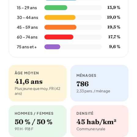
13,9 %
15 – 29 ans
19,0 %
30 – 44 ans
19,5 %
45 – 59 ans
17,7 %
60 – 74 ans
9,6 %
75 ans et +
ÂGE MOYEN
MÉNAGES
41,6 ans
786
Plus jeune que moy. FR (42
2,33 pers. / ménage
ans)
HOMMES / FEMMES
DENSITÉ
50 % / 50 %
45 hab/km²
911 H · 918 F
Commune rurale