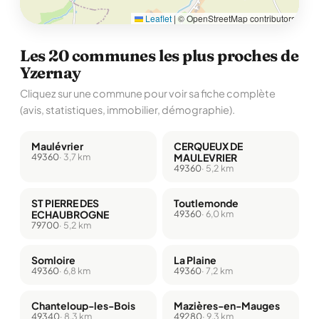
Leaflet
|
© OpenStreetMap contributors
Les 20 communes les plus proches de
Yzernay
Cliquez sur une commune pour voir sa fiche complète
(avis, statistiques, immobilier, démographie).
Maulévrier
CERQUEUX DE
49360
· 3,7 km
MAULEVRIER
49360
· 5,2 km
ST PIERRE DES
Toutlemonde
ECHAUBROGNE
49360
· 6,0 km
79700
· 5,2 km
Somloire
La Plaine
49360
· 6,8 km
49360
· 7,2 km
Chanteloup-les-Bois
Mazières-en-Mauges
49340
· 8,3 km
49280
· 9,3 km