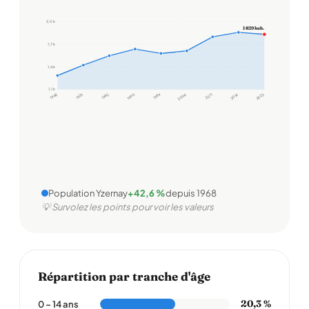
2,0 k
1 829 hab.
1,7 k
1,4 k
1,1 k
1968
1975
1982
1990
1999
2006
2011
2016
2022
Population Yzernay
+42,6 %
depuis 1968
💡 Survolez les points pour voir les valeurs
Répartition par tranche d'âge
20,3 %
0 – 14 ans