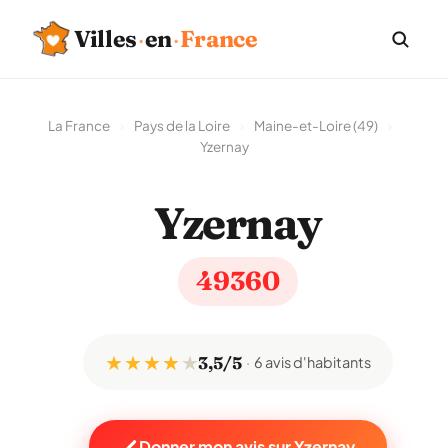
Villes
·
en
·
France
La France
›
Pays de la Loire
›
Maine-et-Loire (49)
›
Yzernay
Yzernay
49360
★ ★ ★ ★
★
3,5/5
6 avis d'habitants
Donner mon avis sur Yzernay