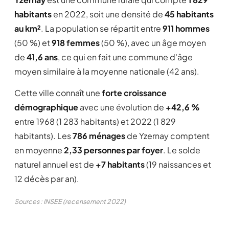
habitants
en 2022, soit une densité de
45 habitants
au km²
. La population se répartit entre
911 hommes
(50 %) et
918 femmes
(50 %), avec un âge moyen
de
41,6 ans
, ce qui en fait une commune d'âge
moyen similaire à la moyenne nationale (42 ans).
Cette ville connaît une
forte croissance
démographique
avec une évolution de
+42,6 %
entre 1968 (1 283 habitants) et 2022 (1 829
habitants). Les
786 ménages
de Yzernay comptent
en moyenne
2,33 personnes par foyer
. Le solde
naturel annuel est de
+7 habitants
(19 naissances et
12 décès par an).
Sources : INSEE (recensement 2022)