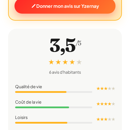
Donner mon avis sur Yzernay
3,5
/5
★ ★ ★ ★
★
6 avis d'habitants
Qualité de vie
★ ★ ★
★
★
Coût de la vie
★ ★ ★ ★
★
Loisirs
★ ★ ★
★
★