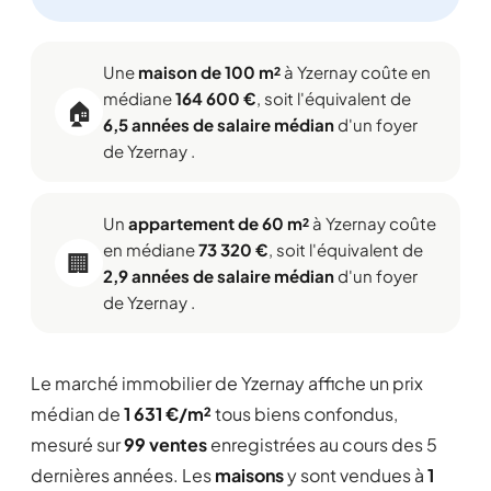
Une
maison de 100 m²
à Yzernay coûte en
médiane
164 600 €
, soit l'équivalent de
🏠
6,5 années de salaire médian
d'un foyer
de Yzernay .
Un
appartement de 60 m²
à Yzernay coûte
en médiane
73 320 €
, soit l'équivalent de
🏢
2,9 années de salaire médian
d'un foyer
de Yzernay .
Le marché immobilier de Yzernay affiche un prix
médian de
1 631 €/m²
tous biens confondus,
mesuré sur
99 ventes
enregistrées au cours des 5
dernières années. Les
maisons
y sont vendues à
1