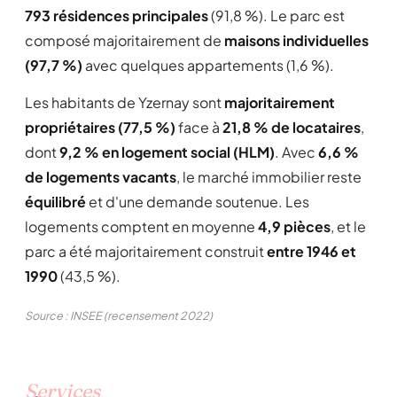
793 résidences principales
(91,8 %). Le parc est
composé majoritairement de
maisons individuelles
(97,7 %)
avec quelques appartements (1,6 %).
Les habitants de Yzernay sont
majoritairement
propriétaires (77,5 %)
face à
21,8 % de locataires
,
dont
9,2 % en logement social (HLM)
. Avec
6,6 %
de logements vacants
, le marché immobilier reste
équilibré
et d'une demande soutenue. Les
logements comptent en moyenne
4,9 pièces
, et le
parc a été majoritairement construit
entre 1946 et
1990
(43,5 %).
Source : INSEE (recensement 2022)
Services