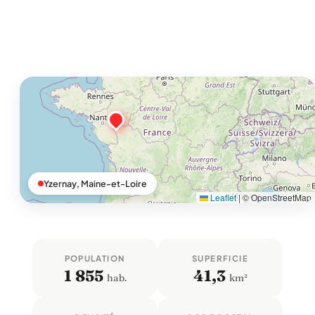
Yzernay, Maine-et-Loire
Leaflet
|
© OpenStreetMap
POPULATION
SUPERFICIE
1 855
41,3
hab.
km²