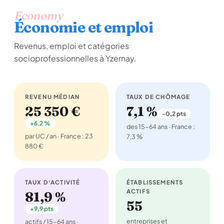
Economy
Économie et emploi
Revenus, emploi et catégories
socioprofessionnelles à Yzernay.
REVENU MÉDIAN
TAUX DE CHÔMAGE
25 350 €
7,1 %
-0,2 pts
+6,2 %
des 15-64 ans · France :
par UC / an · France : 23
7,3 %
880 €
TAUX D'ACTIVITÉ
ÉTABLISSEMENTS
ACTIFS
81,9 %
55
+9,9 pts
entreprises et
actifs / 15-64 ans ·