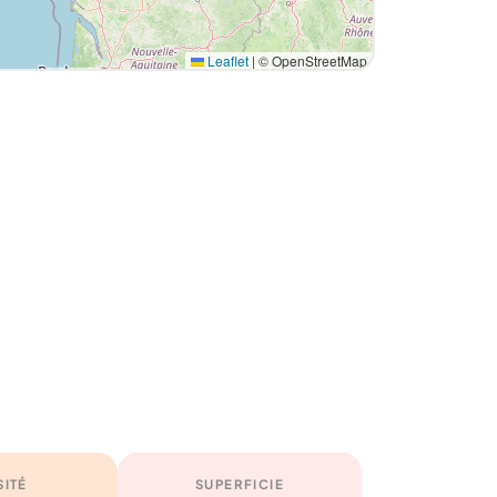
Leaflet
|
© OpenStreetMap
SITÉ
SUPERFICIE