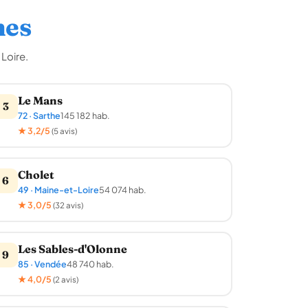
nes
Loire.
Le Mans
3
72 · Sarthe
145 182 hab.
★ 3,2/5
(5 avis)
Cholet
6
49 · Maine-et-Loire
54 074 hab.
★ 3,0/5
(32 avis)
Les Sables-d'Olonne
9
85 · Vendée
48 740 hab.
★ 4,0/5
(2 avis)