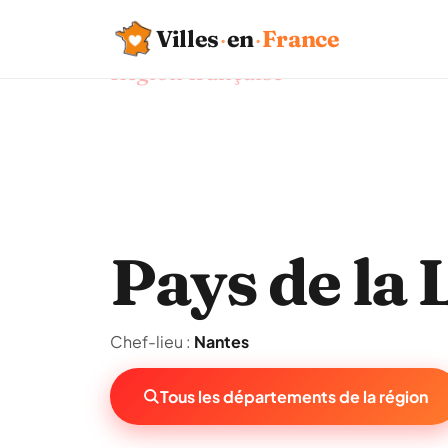
Villes
·
en
·
France
Région française
Pays de la 
Chef-lieu :
Nantes
Tous les départements de la région