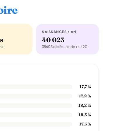
oire
NAISSANCES / AN
s
40 023
ns
35603 décès · solde +4 420
17,7 %
17,2 %
18,2 %
19,3 %
17,5 %