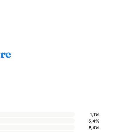
ire
1,1%
3,4%
9,3%