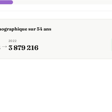
mographique sur 54 ans
2022
→
6
3 879 216