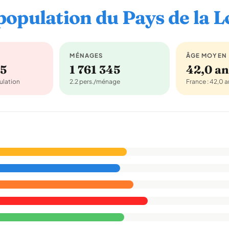
population du Pays de la L
MÉNAGES
ÂGE MOYEN
45
1 761 345
42,0 an
ulation
2.2 pers./ménage
France : 42,0 a