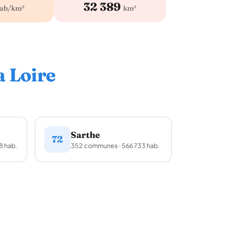
32 389
ab/km²
km²
a Loire
Sarthe
72
8 hab.
352 communes · 566 733 hab.