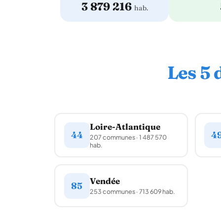
3 879 216
hab.
Les 5 
Loire-Atlantique
44
4
207 communes · 1 487 570
hab.
Vendée
85
253 communes · 713 609 hab.