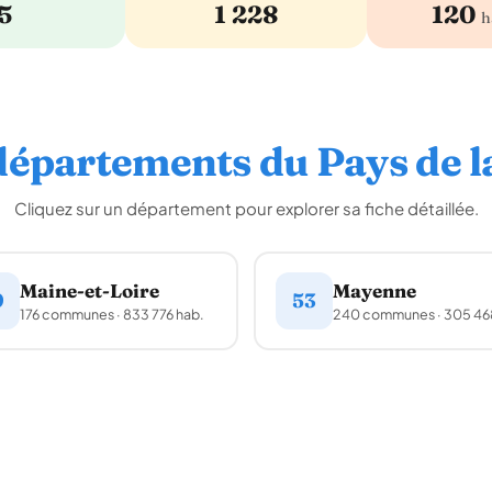
5
1 228
120
h
départements du Pays de l
Cliquez sur un département pour explorer sa fiche détaillée.
Maine-et-Loire
Mayenne
9
53
176 communes · 833 776 hab.
240 communes · 305 46