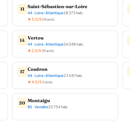
Saint-Sébastien-sur-Loire
11
44 · Loire-Atlantique
28 373 hab.
★ 3,0/5
(14 avis)
Vertou
14
44 · Loire-Atlantique
26 048 hab.
★ 2,5/5
(15 avis)
Couëron
17
44 · Loire-Atlantique
23 541 hab.
★ 4,0/5
(1 avis)
Montaigu
20
85 · Vendée
20 754 hab.