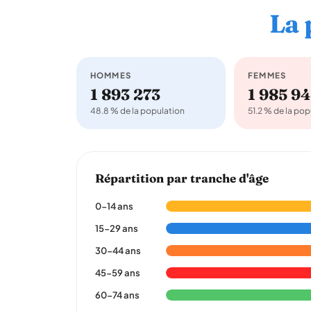
La 
HOMMES
FEMMES
1 893 273
1 985 9
48.8 % de la population
51.2 % de la pop
Répartition par tranche d'âge
0-14 ans
15-29 ans
30-44 ans
45-59 ans
60-74 ans