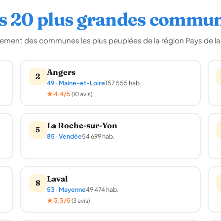
s 20 plus grandes commu
ement des communes les plus peuplées de la région Pays de la 
Angers
2
49 · Maine-et-Loire
157 555 hab.
★ 4,4/5
(10 avis)
La Roche-sur-Yon
5
85 · Vendée
54 699 hab.
Laval
8
53 · Mayenne
49 474 hab.
★ 3,3/5
(3 avis)