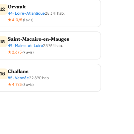
Orvault
12
44 · Loire-Atlantique
28 341 hab.
★ 4,0/5
(1 avis)
Saint-Macaire-en-Mauges
15
49 · Maine-et-Loire
25 764 hab.
★ 2,6/5
(9 avis)
Challans
18
85 · Vendée
22 890 hab.
★ 4,7/5
(3 avis)