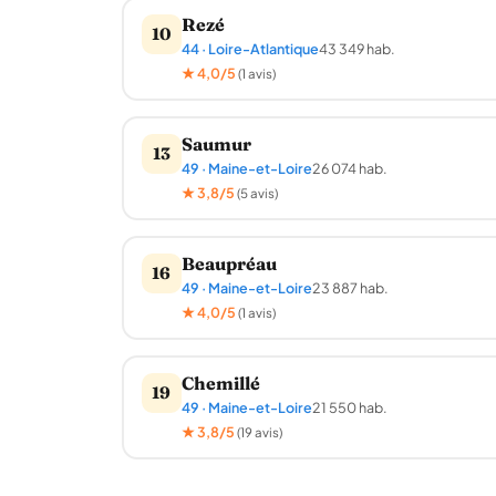
Rezé
10
44 · Loire-Atlantique
43 349 hab.
★ 4,0/5
(1 avis)
Saumur
13
49 · Maine-et-Loire
26 074 hab.
★ 3,8/5
(5 avis)
Beaupréau
16
49 · Maine-et-Loire
23 887 hab.
★ 4,0/5
(1 avis)
Chemillé
19
49 · Maine-et-Loire
21 550 hab.
★ 3,8/5
(19 avis)