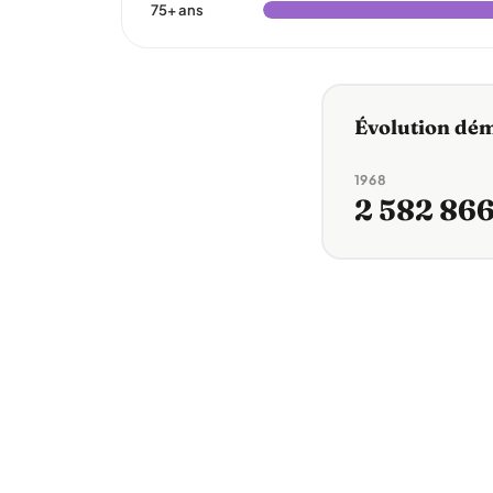
75+ ans
Évolution dé
1968
2 582 86