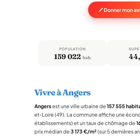
Donner mon avi
POPULATION
SUPE
159 022
44
hab.
Vivre à Angers
Angers
est une ville urbaine de
157 555 habit
et-Loire (49). La commune affiche une écon
établissements) et un taux de chômage de
1
prix médian de
3 173 €/m²
(sur 5 dernières a