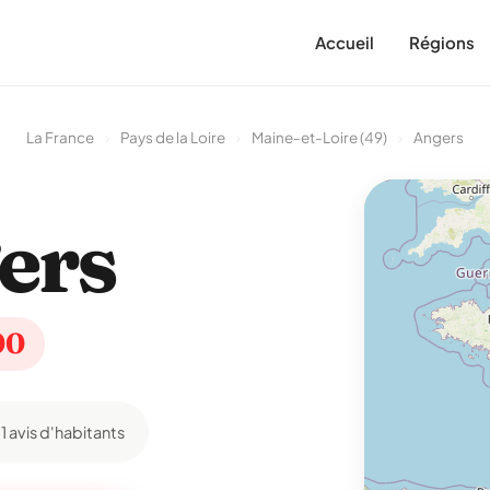
Accueil
Régions
La France
›
Pays de la Loire
›
Maine-et-Loire (49)
›
Angers
ers
00
11 avis d'habitants