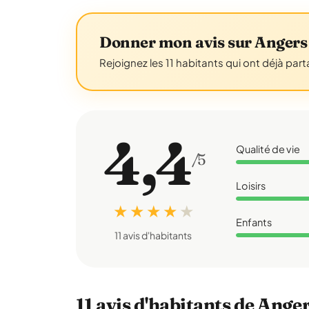
Donner mon avis sur Angers
Rejoignez les 11 habitants qui ont déjà par
4,4
Qualité de vie
/5
Loisirs
★ ★ ★ ★
★
Enfants
11 avis d'habitants
11 avis d'habitants de Ange