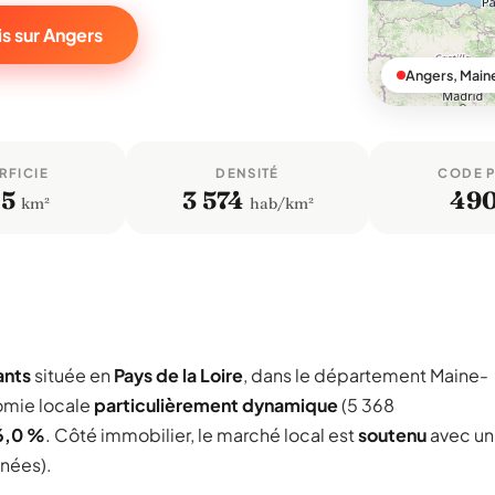
s sur Angers
Angers, Main
RFICIE
DENSITÉ
CODE 
,5
3 574
49
km²
hab/km²
ants
située en
Pays de la Loire
, dans le département Maine-
omie locale
particulièrement dynamique
(5 368
6,0 %
. Côté immobilier, le marché local est
soutenu
avec un
nnées).