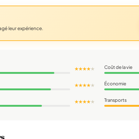
tagé leur expérience.
Coût de la vie
★ ★ ★ ★
★
Économie
★ ★ ★ ★
★
Transports
★ ★ ★ ★
★
rs