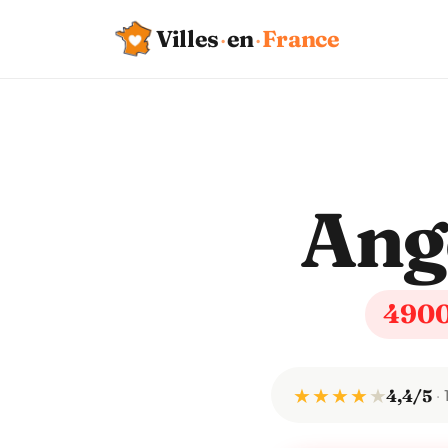
Villes
·
en
·
France
Ang
490
★ ★ ★ ★
★
4,4/5