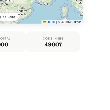
e-et-Loire
Leaflet
|
© OpenStreetMap
POSTAL
CODE INSEE
000
49007