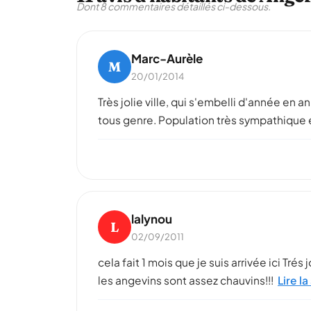
Dont 8 commentaires détaillés ci-dessous.
Marc-Aurèle
M
20/01/2014
Très jolie ville, qui s'embelli d'année en
tous genre. Population très sympathique 
lalynou
L
02/09/2011
cela fait 1 mois que je suis arrivée ici Tré
les angevins sont assez chauvins!!!
Lire la