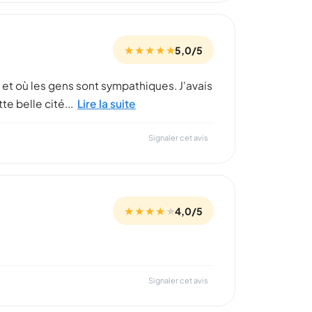
★ ★ ★ ★ ★
5,0/5
vre et où les gens sont sympathiques. J'avais
te belle cité...
Lire la suite
Signaler cet avis
★ ★ ★ ★
★
4,0/5
Signaler cet avis