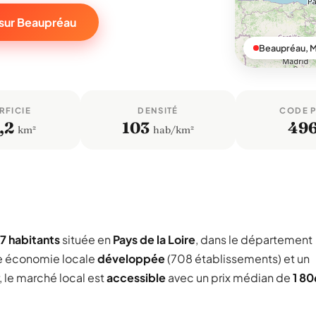
 sur Beaupréau
Beaupréau, M
RFICIE
DENSITÉ
CODE 
,2
103
49
km²
hab/km²
7 habitants
située en
Pays de la Loire
, dans le département
ne économie locale
développée
(708 établissements) et un
, le marché local est
accessible
avec un prix médian de
1 80