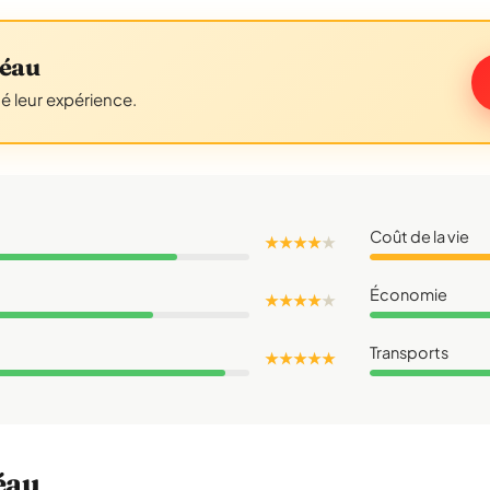
réau
gé leur expérience.
Coût de la vie
★ ★ ★ ★
★
Économie
★ ★ ★ ★
★
Transports
★ ★ ★ ★ ★
éau