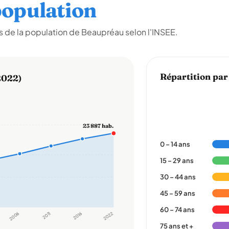
opulation
 de la population de Beaupréau selon l'INSEE.
Répartition par
2022)
23 887 hab.
0 – 14 ans
15 – 29 ans
30 – 44 ans
45 – 59 ans
60 – 74 ans
2006
2011
2016
2022
75 ans et +