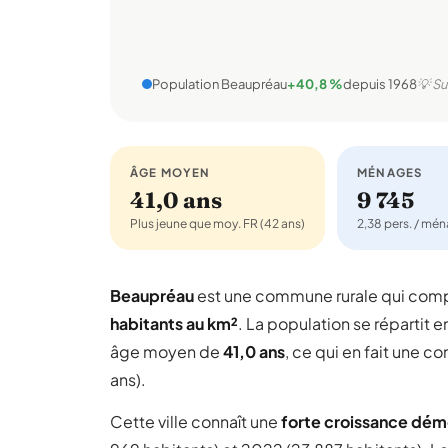
Population Beaupréau
+40,8 %
depuis 1968
💡 Su
ÂGE MOYEN
MÉNAGES
41,0 ans
9 745
Plus jeune que moy. FR (42 ans)
2,38 pers. / mé
Beaupréau
est une commune rurale qui com
habitants au km²
. La population se répartit e
âge moyen de
41,0 ans
, ce qui en fait une 
ans).
Cette ville connaît une
forte croissance dé