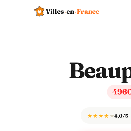
Villes
·
en
·
France
Beau
496
★ ★ ★ ★
★
4,0/5