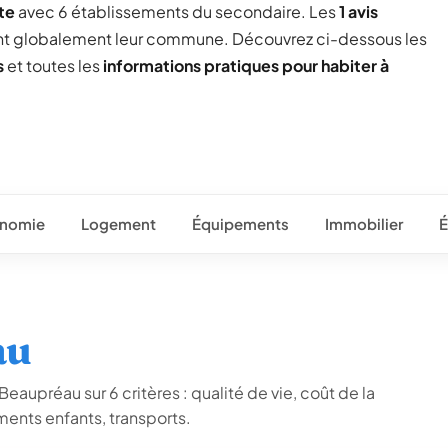
te
avec 6 établissements du secondaire. Les
1 avis
nt globalement leur commune. Découvrez ci-dessous les
s
et toutes les
informations pratiques pour habiter à
nomie
Logement
Équipements
Immobilier
É
au
eaupréau sur 6 critères : qualité de vie, coût de la
ents enfants, transports.