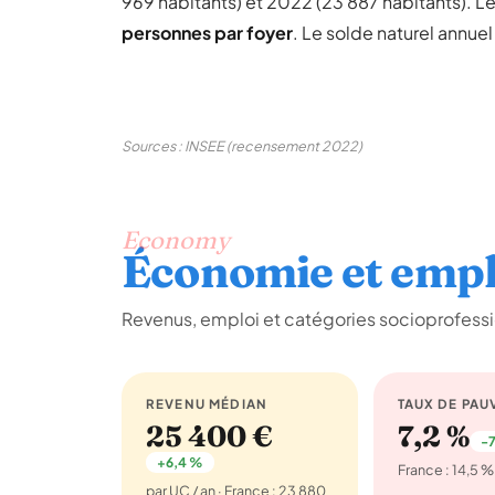
969 habitants) et 2022 (23 887 habitants). L
personnes par foyer
. Le solde naturel annue
Sources : INSEE (recensement 2022)
Economy
Économie et empl
Revenus, emploi et catégories socioprofess
REVENU MÉDIAN
TAUX DE PAU
25 400 €
7,2 %
-7
+6,4 %
France : 14,5 %
par UC / an · France : 23 880