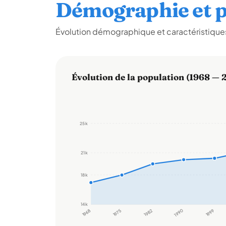
Démographie et p
Évolution démographique et caractéristiques
Évolution de la population (1968 — 
25 k
21 k
18 k
14 k
1968
1975
1982
1990
1999