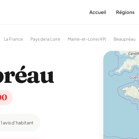
Accueil
Régions
La France
›
Pays de la Loire
›
Maine-et-Loire (49)
›
Beaupréau
préau
00
1 avis d'habitant