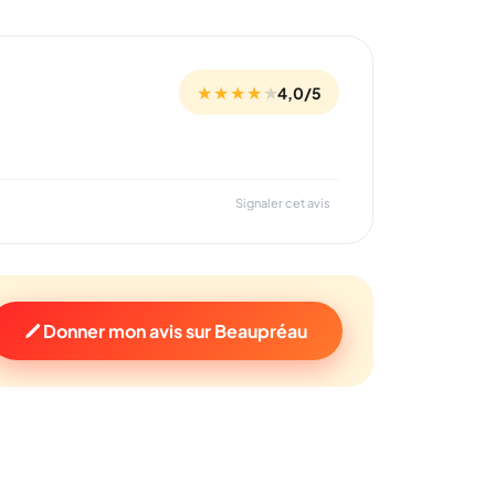
★ ★ ★ ★
★
4,0/5
Signaler cet avis
Donner mon avis sur Beaupréau