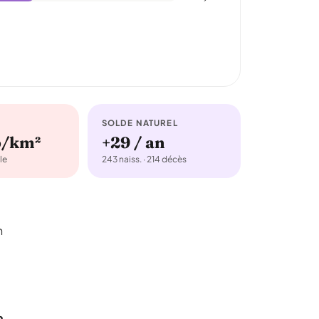
SOLDE NATUREL
b/km²
+29 / an
le
243 naiss. · 214 décès
n