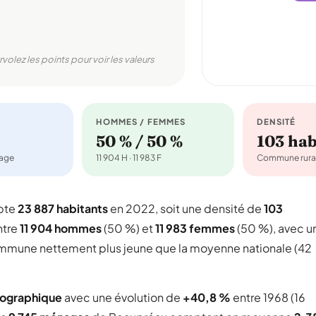
rvolez les points pour voir les valeurs
HOMMES / FEMMES
DENSITÉ
50 % / 50 %
103 ha
nage
11 904 H · 11 983 F
Commune rura
pte
23 887 habitants
en 2022, soit une densité de
103
ntre
11 904 hommes
(50 %) et
11 983 femmes
(50 %), avec u
commune nettement plus jeune que la moyenne nationale (42
mographique
avec une évolution de
+40,8 %
entre 1968 (16