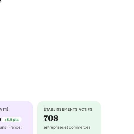
8
VITÉ
ÉTABLISSEMENTS ACTIFS
%
708
+8,5 pts
ans · France :
entreprises et commerces