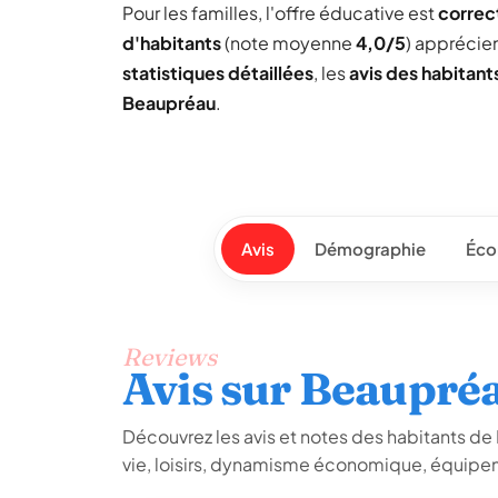
Pour les familles, l'offre éducative est
correc
d'habitants
(note moyenne
4,0/5
) apprécie
statistiques détaillées
, les
avis des habitant
Beaupréau
.
Avis
Démographie
Éco
Reviews
Avis sur Beaupré
Découvrez les avis et notes des habitants de B
vie, loisirs, dynamisme économique, équipem