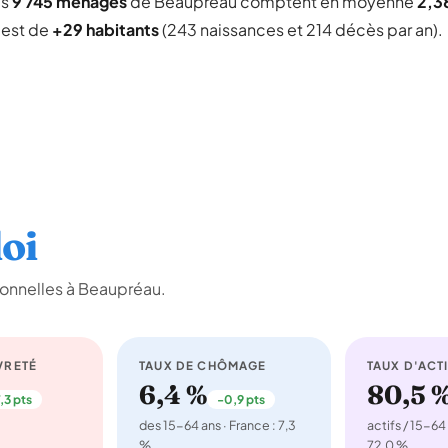
es
9 745 ménages
de Beaupréau comptent en moyenne
2,3
l est de
+29 habitants
(243 naissances et 214 décès par an).
oi
ionnelles à Beaupréau.
VRETÉ
TAUX DE CHÔMAGE
TAUX D'ACTI
6,4 %
80,5 
,3 pts
-0,9 pts
des 15-64 ans · France : 7,3
actifs / 15-64 
%
72,0 %