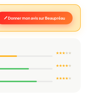
Donner mon avis sur Beaupréau
★ ★ ★
★
★
★ ★ ★ ★
★
★ ★ ★ ★
★