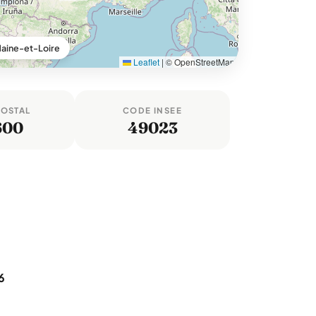
aine-et-Loire
Leaflet
|
© OpenStreetMap
POSTAL
CODE INSEE
600
49023
6