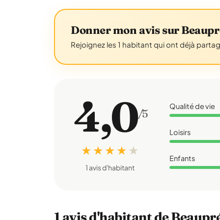
Donner mon avis sur Beaup
Rejoignez les 1 habitant qui ont déjà parta
4,0
Qualité de vie
/5
Loisirs
★ ★ ★ ★
★
Enfants
1 avis d'habitant
1 avis d'habitant de Beaupr