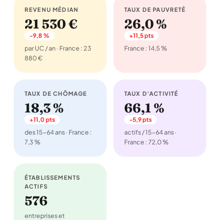
REVENU MÉDIAN
TAUX DE PAUVRETÉ
21 530 €
26,0 %
-9,8 %
+11,5 pts
par UC / an · France : 23
France : 14,5 %
880 €
TAUX DE CHÔMAGE
TAUX D'ACTIVITÉ
18,3 %
66,1 %
+11,0 pts
-5,9 pts
des 15-64 ans · France :
actifs / 15-64 ans ·
7,3 %
France : 72,0 %
ÉTABLISSEMENTS
ACTIFS
576
entreprises et