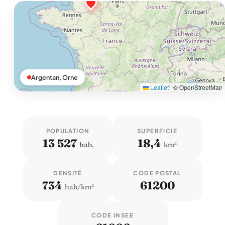
Argentan, Orne
Leaflet
|
© OpenStreetMap
POPULATION
SUPERFICIE
13 527
18,4
hab.
km²
DENSITÉ
CODE POSTAL
734
61200
hab/km²
CODE INSEE