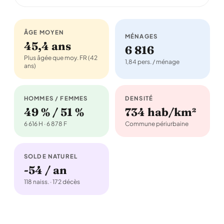
ÂGE MOYEN
MÉNAGES
45,4 ans
6 816
Plus âgée que moy. FR (42
1,84 pers. / ménage
ans)
HOMMES / FEMMES
DENSITÉ
49 % / 51 %
734 hab/km²
6 616 H · 6 878 F
Commune périurbaine
SOLDE NATUREL
-54 / an
118 naiss. · 172 décès