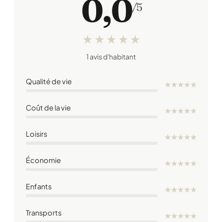
0,0
/5
★
★
★
★
★
1 avis d'habitant
Qualité de vie
★
★
★
★
★
Coût de la vie
★
★
★
★
★
Loisirs
★
★
★
★
★
Économie
★
★
★
★
★
Enfants
★
★
★
★
★
Transports
★
★
★
★
★