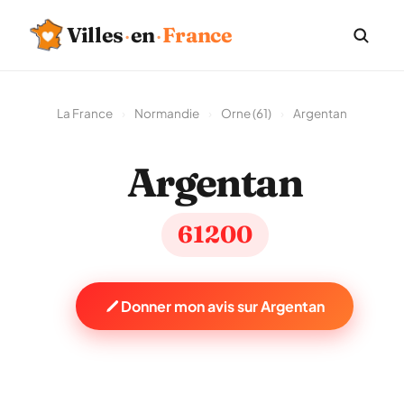
Villes
·
en
·
France
La France
›
Normandie
›
Orne (61)
›
Argentan
Argentan
61200
Donner mon avis sur Argentan