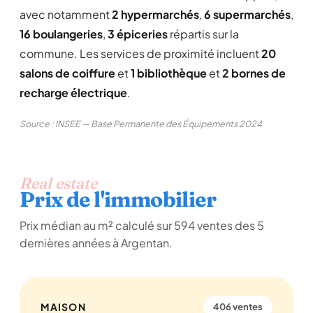
avec notamment
2 hypermarchés
,
6 supermarchés
,
16 boulangeries
,
3 épiceries
répartis sur la
commune. Les services de proximité incluent
20
salons de coiffure
et
1 bibliothèque
et
2 bornes de
recharge électrique
.
Source : INSEE — Base Permanente des Équipements 2024
Real estate
Prix de l'immobilier
Prix médian au m² calculé sur 594 ventes des 5
dernières années à Argentan.
MAISON
406 ventes