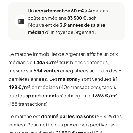
Un
appartement de 60 m²
à Argentan
coûte en médiane
83 580 €
, soit
🏢
l'équivalent de
3,9 années de salaire
médian
d'un foyer de Argentan .
Le marché immobilier de Argentan affiche un prix
médian de
1 443 €/m²
tous biens confondus,
mesuré sur
594 ventes
enregistrées au cours des 5
dernières années. Les
maisons
y sont vendues à
1
498 €/m²
en médiane (406 transactions), tandis
que les
appartements
s'échangent à
1 393 €/m²
(188 transactions).
Le marché est
dominé par les maisons
(68,4 % des
ventes). Pour mettre ces prix en perspective : avec
un revenu médian de
21 530 €/an
par UC à