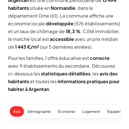
Argentan
est une commune périurbaine de
13 494
habitants
située en
Normandie
, dans le
département Orne (61). La commune affiche une
économie locale
développée
(576 établissements)
et un taux de chômage de
18,3 %
. Côté immobilier,
le marché local est
accessible
avec un prix médian
de
1 443 €/m²
(sur 5 dernières années).
Pour les familles, l'offre éducative est
correcte
avec 9 établissements du secondaire. Découvrez
ci-dessous les
statistiques détaillées
, les
avis des
habitants
et toutes les
informations pratiques pour
habiter à Argentan
.
Avis
Démographie
Économie
Logement
Équipement