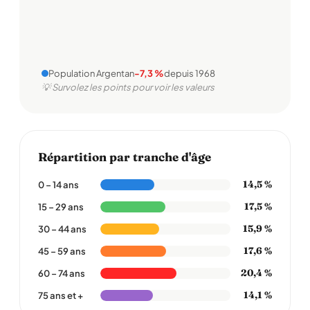
Population Argentan
-7,3 %
depuis 1968
💡 Survolez les points pour voir les valeurs
Répartition par tranche d'âge
14,5 %
0 – 14 ans
17,5 %
15 – 29 ans
15,9 %
30 – 44 ans
17,6 %
45 – 59 ans
20,4 %
60 – 74 ans
14,1 %
75 ans et +