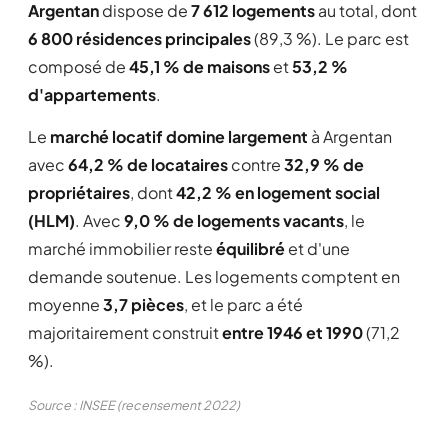
Argentan
dispose de
7 612 logements
au total, dont
6 800 résidences principales
(89,3 %). Le parc est
composé de
45,1 % de maisons
et
53,2 %
d'appartements
.
Le
marché locatif domine largement
à Argentan
avec
64,2 % de locataires
contre
32,9 % de
propriétaires
, dont
42,2 % en logement social
(HLM)
. Avec
9,0 % de logements vacants
, le
marché immobilier reste
équilibré
et d'une
demande soutenue. Les logements comptent en
moyenne
3,7 pièces
, et le parc a été
majoritairement construit
entre 1946 et 1990
(71,2
%).
Source : INSEE (recensement 2022)