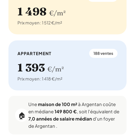
1 498
€/m²
Prix moyen : 1 512 €/m²
APPARTEMENT
188 ventes
1 393
€/m²
Prix moyen : 1 418 €/m²
Une
maison de 100 m²
à Argentan coûte
en médiane
149 800 €
, soit l'équivalent de
🏠
7,0 années de salaire médian
d'un foyer
de Argentan .