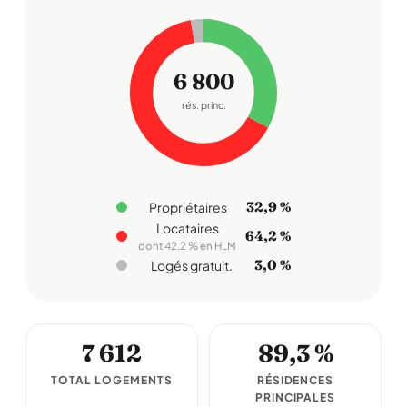
6 800
rés. princ.
32,9 %
Propriétaires
Locataires
64,2 %
dont 42,2 % en HLM
3,0 %
Logés gratuit.
7 612
89,3 %
TOTAL LOGEMENTS
RÉSIDENCES
PRINCIPALES