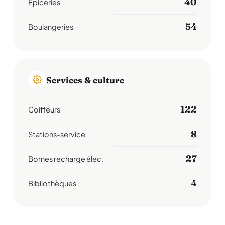
40
Épiceries
54
Boulangeries
Services & culture
122
Coiffeurs
8
Stations-service
27
Bornes recharge élec.
4
Bibliothèques