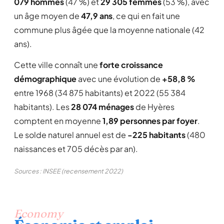
079 hommes
(47 %) et
29 305 femmes
(53 %), avec
un âge moyen de
47,9 ans
, ce qui en fait une
commune plus âgée que la moyenne nationale (42
ans).
Cette ville connaît une
forte croissance
démographique
avec une évolution de
+58,8 %
entre 1968 (34 875 habitants) et 2022 (55 384
habitants). Les
28 074 ménages
de Hyères
comptent en moyenne
1,89 personnes par foyer
.
Le solde naturel annuel est de
-225 habitants
(480
naissances et 705 décès par an).
Sources : INSEE (recensement 2022)
Economy