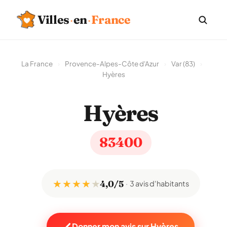
Villes
·
en
·
France
La France
›
Provence-Alpes-Côte d'Azur
›
Var (83)
›
Hyères
Hyères
83400
★ ★ ★ ★
★
4,0/5
3 avis d'habitants
Donner mon avis sur Hyères