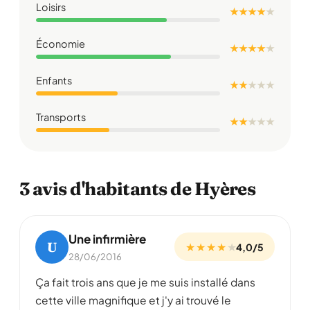
Loisirs
★ ★ ★ ★
★
Économie
★ ★ ★ ★
★
Enfants
★ ★
★
★
★
Transports
★ ★
★
★
★
3 avis d'habitants de Hyères
Une infirmière
U
★ ★ ★ ★
★
4,0/5
28/06/2016
Ça fait trois ans que je me suis installé dans
cette ville magnifique et j'y ai trouvé le