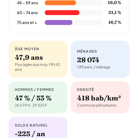
19,0 %
45 – 59 ans
21,1 %
60 – 74 ans
16,7 %
75 ans et +
ÂGE MOYEN
MÉNAGES
47,9 ans
28 074
Plus âgée que moy. FR (42
1,89 pers. / ménage
ans)
HOMMES / FEMMES
DENSITÉ
47 % / 53 %
418 hab/km²
26 079 H · 29 305 F
Commune périurbaine
SOLDE NATUREL
-225 / an