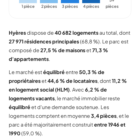
5+
1 pièce
2 pièces
3 pièces
4 pièces
pièces
Hyères
dispose de
40 682 logements
au total, dont
27 971 résidences principales
(68,8 %). Le parc est
composé de
27,5 % de maisons
et
71,3 %
d'appartements
.
Le marché est
équilibré
entre
50,3 % de
propriétaires
et
44,6 % de locataires
, dont
11,2 %
en logement social (HLM)
. Avec
6,2 % de
logements vacants
, le marché immobilier reste
équilibré
et d'une demande soutenue. Les
logements comptent en moyenne
3,4 pièces
, et le
parc a été majoritairement construit
entre 1946 et
1990
(59,0 %).