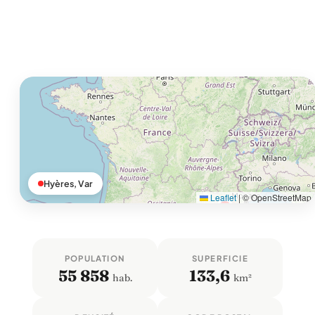
Hyères, Var
Leaflet
|
© OpenStreetMap
POPULATION
SUPERFICIE
55 858
133,6
hab.
km²