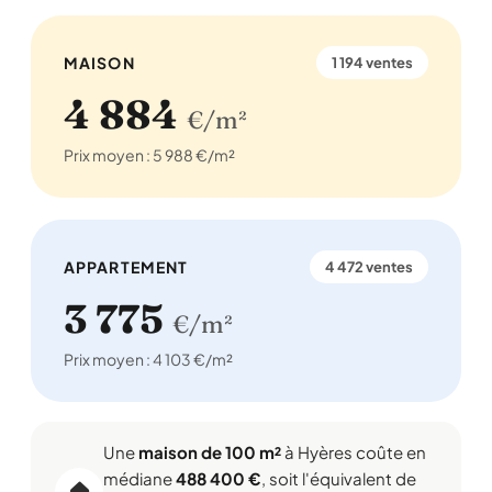
MAISON
1 194 ventes
4 884
€/m²
Prix moyen : 5 988 €/m²
APPARTEMENT
4 472 ventes
3 775
€/m²
Prix moyen : 4 103 €/m²
Une
maison de 100 m²
à Hyères coûte en
médiane
488 400 €
, soit l'équivalent de
🏠