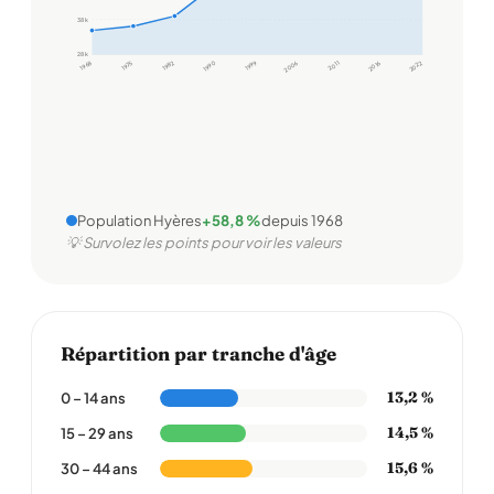
38 k
28 k
1968
1975
1982
1990
1999
2006
2011
2016
2022
Population Hyères
+58,8 %
depuis 1968
💡 Survolez les points pour voir les valeurs
Répartition par tranche d'âge
13,2 %
0 – 14 ans
14,5 %
15 – 29 ans
15,6 %
30 – 44 ans