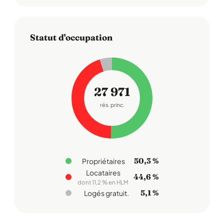
Statut d'occupation
27 971
rés. princ.
50,3 %
Propriétaires
Locataires
44,6 %
dont 11,2 % en HLM
5,1 %
Logés gratuit.