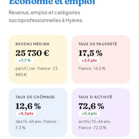
Économie et emploi
Revenus, emploi et catégories
socioprofessionnelles à Hyères.
REVENU MÉDIAN
TAUX DE PAUVRETÉ
25 730 €
17,5 %
+7,7 %
+3,0 pts
par UC / an · France : 23
France : 14,5 %
880 €
TAUX DE CHÔMAGE
TAUX D'ACTIVITÉ
12,6 %
72,6 %
+5,3 pts
+0,6 pts
des 15-64 ans · France :
actifs / 15-64 ans ·
7,3 %
France : 72,0 %