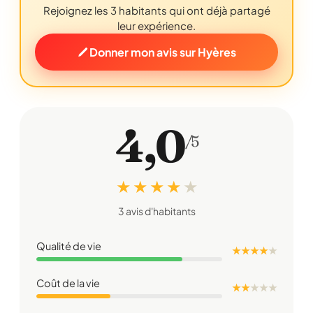
Rejoignez les 3 habitants qui ont déjà partagé
leur expérience.
Donner mon avis sur Hyères
4,0
/5
★ ★ ★ ★
★
3 avis d'habitants
Qualité de vie
★ ★ ★ ★
★
Coût de la vie
★ ★
★
★
★