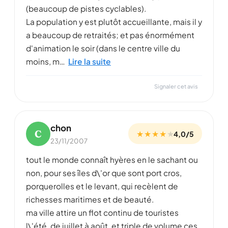
(beaucoup de pistes cyclables).
La population y est plutôt accueillante, mais il y
a beaucoup de retraités; et pas énormément
d'animation le soir (dans le centre ville du
moins, m…
Lire la suite
Signaler cet avis
chon
C
★ ★ ★ ★
★
4,0/5
23/11/2007
tout le monde connaît hyères en le sachant ou
non, pour ses îles d\'or que sont port cros,
porquerolles et le levant, qui recèlent de
richesses maritimes et de beauté.
ma ville attire un flot continu de touristes
l\'été, de juillet à août, et triple de volume ces