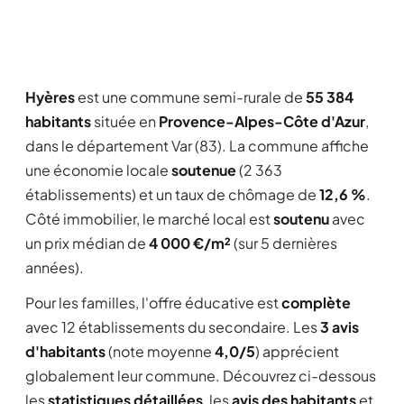
Hyères
est une commune semi-rurale de
55 384
habitants
située en
Provence-Alpes-Côte d'Azur
,
dans le département Var (83). La commune affiche
une économie locale
soutenue
(2 363
établissements) et un taux de chômage de
12,6 %
.
Côté immobilier, le marché local est
soutenu
avec
un prix médian de
4 000 €/m²
(sur 5 dernières
années).
Pour les familles, l'offre éducative est
complète
avec 12 établissements du secondaire. Les
3 avis
d'habitants
(note moyenne
4,0/5
) apprécient
globalement leur commune. Découvrez ci-dessous
les
statistiques détaillées
, les
avis des habitants
et