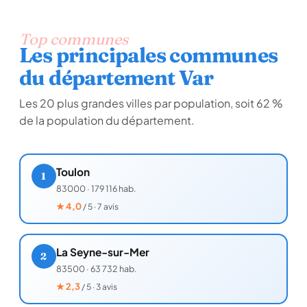
Top communes
Les principales communes
du département Var
Les 20 plus grandes villes par population, soit 62 %
de la population du département.
Toulon
1
83000
·
179 116 hab.
★
4,0
/ 5 · 7 avis
La Seyne-sur-Mer
2
83500
·
63 732 hab.
★
2,3
/ 5 · 3 avis