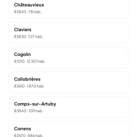
Châteauvieux
83840
·
78 hab.
Claviers
83830
·
727 hab.
Cogolin
83310
·
12 301 hab.
Collobrières
83610
·
1 870 hab.
Comps-sur-Artuby
83840
·
339 hab.
Correns
83570
·
886 hab.