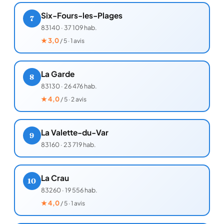
Six-Fours-les-Plages
7
83140
·
37 109 hab.
★
3,0
/ 5 · 1 avis
La Garde
8
83130
·
26 476 hab.
★
4,0
/ 5 · 2 avis
La Valette-du-Var
9
83160
·
23 719 hab.
La Crau
10
83260
·
19 556 hab.
★
4,0
/ 5 · 1 avis