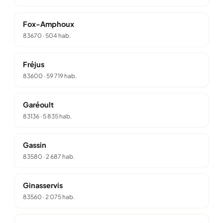
Fox-Amphoux
83670
·
504 hab.
Fréjus
83600
·
59 719 hab.
Garéoult
83136
·
5 835 hab.
Gassin
83580
·
2 687 hab.
Ginasservis
83560
·
2 075 hab.