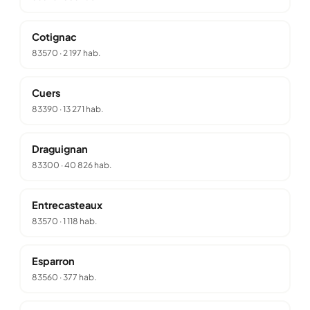
Cotignac
83570
·
2 197 hab.
Cuers
83390
·
13 271 hab.
Draguignan
83300
·
40 826 hab.
Entrecasteaux
83570
·
1 118 hab.
Esparron
83560
·
377 hab.