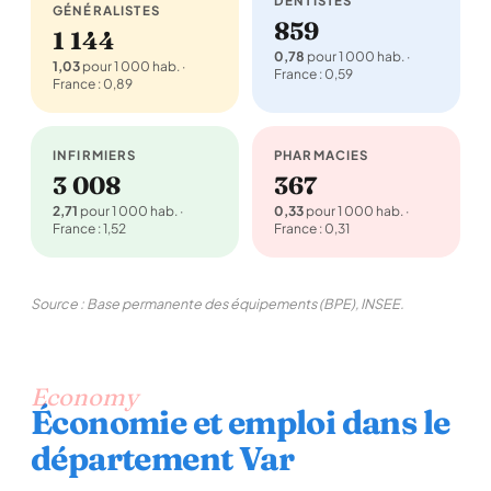
DENTISTES
GÉNÉRALISTES
859
1 144
0,78
pour 1 000 hab. ·
1,03
pour 1 000 hab. ·
France : 0,59
France : 0,89
INFIRMIERS
PHARMACIES
3 008
367
2,71
pour 1 000 hab. ·
0,33
pour 1 000 hab. ·
France : 1,52
France : 0,31
Source : Base permanente des équipements (BPE), INSEE.
Economy
Économie et emploi dans le
département Var