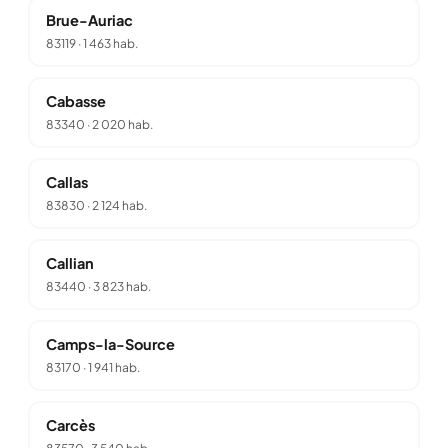
Brue-Auriac
83119
·
1 463 hab.
Cabasse
83340
·
2 020 hab.
Callas
83830
·
2 124 hab.
Callian
83440
·
3 823 hab.
Camps-la-Source
83170
·
1 941 hab.
Carcès