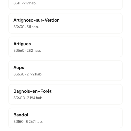
83111
·
919 hab.
Artignosc-sur-Verdon
83630
·
311 hab.
Artigues
83560
·
282 hab.
Aups
83630
·
2 192 hab.
Bagnols-en-Forêt
83600
·
3 194 hab.
Bandol
83150
·
8 267 hab.