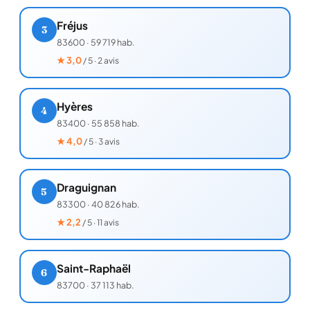
Fréjus
3
83600
·
59 719 hab.
★
3,0
/ 5 · 2 avis
Hyères
4
83400
·
55 858 hab.
★
4,0
/ 5 · 3 avis
Draguignan
5
83300
·
40 826 hab.
★
2,2
/ 5 · 11 avis
Saint-Raphaël
6
83700
·
37 113 hab.