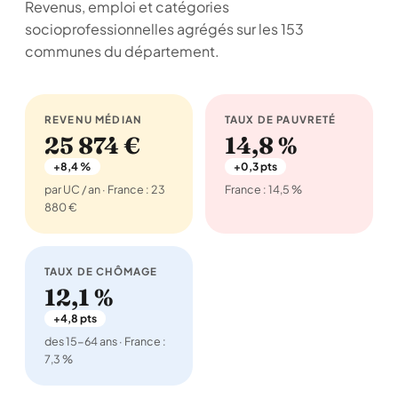
Revenus, emploi et catégories
socioprofessionnelles agrégés sur les 153
communes du département.
REVENU MÉDIAN
TAUX DE PAUVRETÉ
25 874 €
14,8 %
+8,4 %
+0,3 pts
par UC / an · France : 23
France : 14,5 %
880 €
TAUX DE CHÔMAGE
12,1 %
+4,8 pts
des 15-64 ans · France :
7,3 %