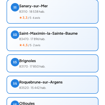
Sanary-sur-Mer
11
83110
·
18 538 hab.
★
3,3
/ 5 · 6 avis
Saint-Maximin-la-Sainte-Baume
12
83470
·
17 896 hab.
★
4,5
/ 5 · 2 avis
Brignoles
13
83170
·
17 850 hab.
Roquebrune-sur-Argens
14
83520
·
15 442 hab.
Ollioules
15