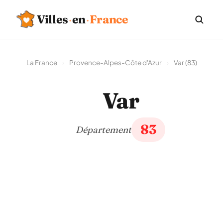
Villes
·
en
·
France
La France
›
Provence-Alpes-Côte d'Azur
›
Var (83)
Var
83
Département