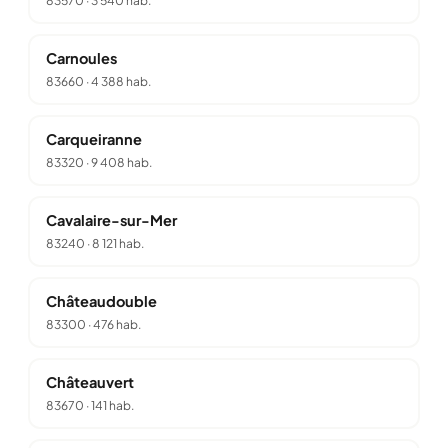
83570
·
3 540 hab.
Carnoules
83660
·
4 388 hab.
Carqueiranne
83320
·
9 408 hab.
Cavalaire-sur-Mer
83240
·
8 121 hab.
Châteaudouble
83300
·
476 hab.
Châteauvert
83670
·
141 hab.