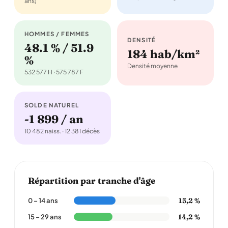
ans)
HOMMES / FEMMES
DENSITÉ
48.1 % / 51.9
184 hab/km²
%
Densité moyenne
532 577 H · 575 787 F
SOLDE NATUREL
-1 899 / an
10 482 naiss. · 12 381 décès
Répartition par tranche d'âge
15,2 %
0 – 14 ans
14,2 %
15 – 29 ans