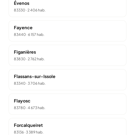
Évenos
83330
·
2 406 hab.
Fayence
83440
·
6 157 hab.
Figanières
83830
·
2 762 hab.
Flassans-sur-Issole
83340
·
3 706 hab.
Flayosc
83780
·
4 673 hab.
Forcalqueiret
83136
·
3 389 hab.