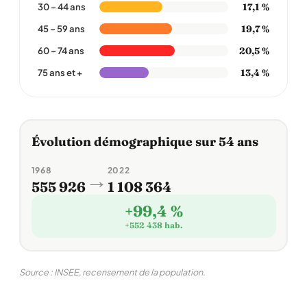
17,1 %
30 – 44 ans
19,7 %
45 – 59 ans
20,5 %
60 – 74 ans
13,4 %
75 ans et +
Évolution démographique sur 54 ans
1968
2022
→
555 926
1 108 364
+99,4 %
+552 438 hab.
Source : INSEE, recensement de la population.