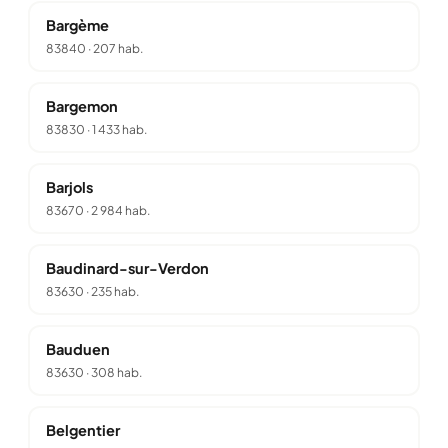
Bargème
83840
·
207 hab.
Bargemon
83830
·
1 433 hab.
Barjols
83670
·
2 984 hab.
Baudinard-sur-Verdon
83630
·
235 hab.
Bauduen
83630
·
308 hab.
Belgentier