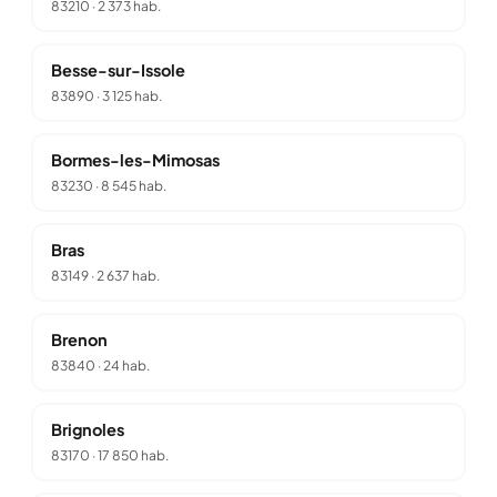
83210
·
2 373 hab.
Besse-sur-Issole
83890
·
3 125 hab.
Bormes-les-Mimosas
83230
·
8 545 hab.
Bras
83149
·
2 637 hab.
Brenon
83840
·
24 hab.
Brignoles
83170
·
17 850 hab.