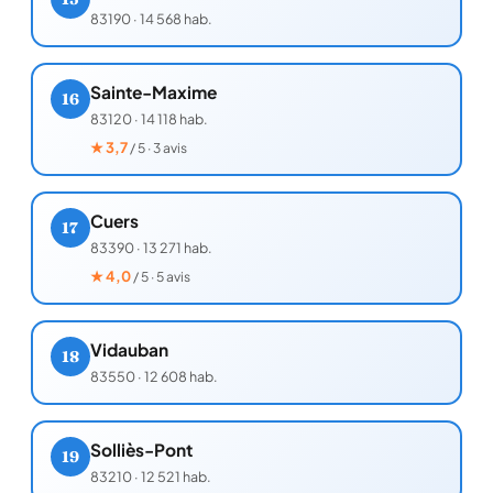
83190
·
14 568 hab.
Sainte-Maxime
16
83120
·
14 118 hab.
★
3,7
/ 5 · 3 avis
Cuers
17
83390
·
13 271 hab.
★
4,0
/ 5 · 5 avis
Vidauban
18
83550
·
12 608 hab.
Solliès-Pont
19
83210
·
12 521 hab.