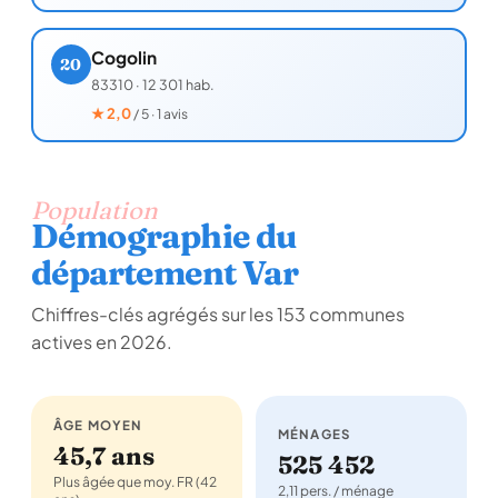
Cogolin
20
83310
·
12 301 hab.
★
2,0
/ 5 · 1 avis
Population
Démographie du
département Var
Chiffres-clés agrégés sur les 153 communes
actives en 2026.
ÂGE MOYEN
MÉNAGES
45,7 ans
525 452
Plus âgée que moy. FR (42
2,11 pers. / ménage