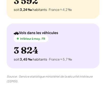
3 592
soit
3,24 ‰
habitants
· France ≈ 4,2 ‰
🚗
Vols dans les véhicules
Inférieur à moy. FR
3 824
soit
3,45 ‰
habitants
· France ≈ 5,7 ‰
Source : Service statistique ministériel de la sécurité intérieure
(SSMSI).