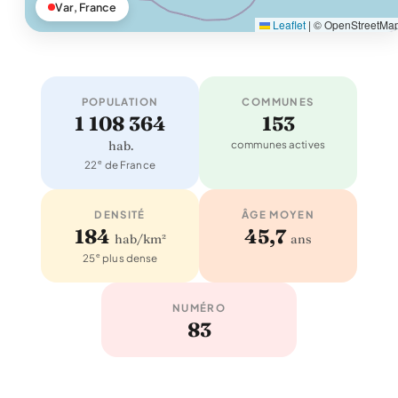
Var, France
Leaflet
|
© OpenStreetMa
POPULATION
COMMUNES
1 108 364
153
hab.
communes actives
e
22
de France
DENSITÉ
ÂGE MOYEN
184
45,7
hab/km²
ans
e
25
plus dense
NUMÉRO
83