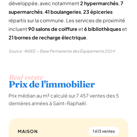
développée, avec notamment
2 hypermarchés
,
7
supermarchés
,
41 boulangeries
,
23 épiceries
répartis sur la commune. Les services de proximité
incluent
90 salons de coiffure
et
6 bibliothèques
et
21 bornes de recharge électrique
.
Source : INSEE — Base Permanente des Équipements 2024
Real estate
Prix de l'immobilier
Prix médian au m² calculé sur 7 457 ventes des 5
dernières années à Saint-Raphaël.
MAISON
1 613 ventes