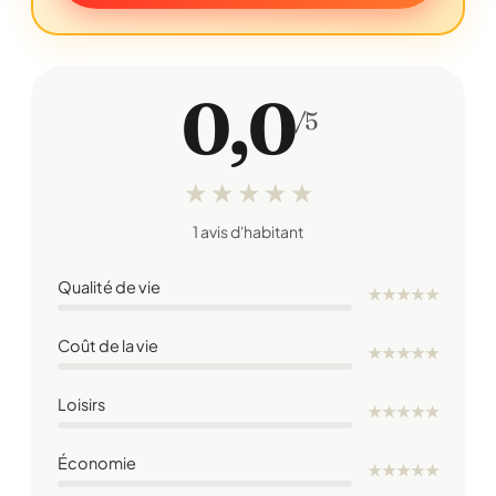
0,0
/5
★
★
★
★
★
1 avis d'habitant
Qualité de vie
★
★
★
★
★
Coût de la vie
★
★
★
★
★
Loisirs
★
★
★
★
★
Économie
★
★
★
★
★