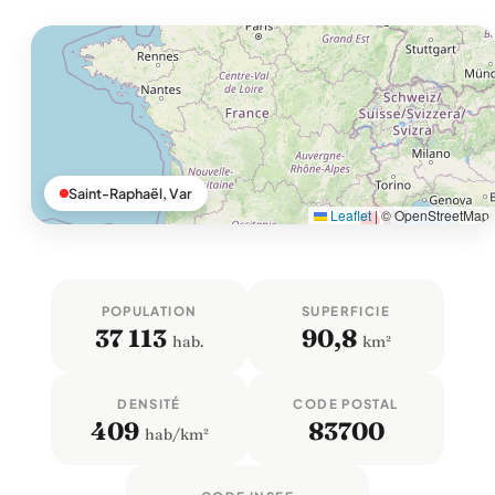
Saint-Raphaël, Var
Leaflet
|
© OpenStreetMap
POPULATION
SUPERFICIE
37 113
90,8
hab.
km²
DENSITÉ
CODE POSTAL
409
83700
hab/km²