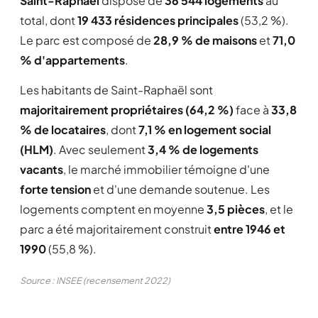
Saint-Raphaël
dispose de
36 544 logements
au
total, dont
19 433 résidences principales
(53,2 %).
Le parc est composé de
28,9 % de maisons
et
71,0
% d'appartements
.
Les habitants de Saint-Raphaël sont
majoritairement propriétaires (64,2 %)
face à
33,8
% de locataires
, dont
7,1 % en logement social
(HLM)
. Avec seulement
3,4 % de logements
vacants
, le marché immobilier témoigne d'une
forte tension
et d'une demande soutenue. Les
logements comptent en moyenne
3,5 pièces
, et le
parc a été majoritairement construit
entre 1946 et
1990
(55,8 %).
Source : INSEE (recensement 2022)