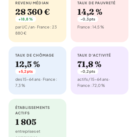
REVENU MÉDIAN
TAUX DE PAUVRETÉ
28 360 €
14,2 %
+18,8 %
-0,3 pts
par UC / an · France : 23
France : 14,5 %
880 €
TAUX DE CHÔMAGE
TAUX D'ACTIVITÉ
12,5 %
71,8 %
+5,2 pts
-0,2 pts
des 15-64 ans · France :
actifs / 15-64 ans ·
7,3 %
France : 72,0 %
ÉTABLISSEMENTS
ACTIFS
1 805
entreprises et