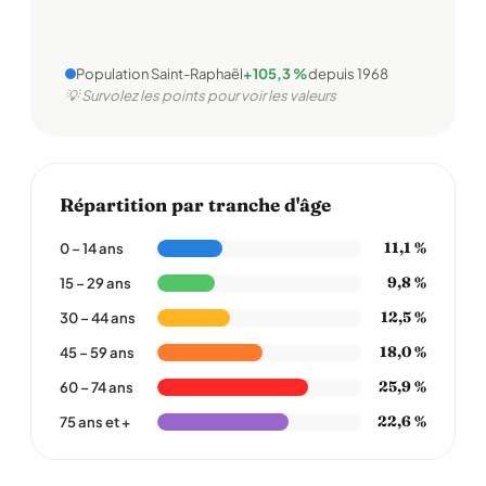
Population Saint-Raphaël
+105,3 %
depuis 1968
💡 Survolez les points pour voir les valeurs
Répartition par tranche d'âge
11,1 %
0 – 14 ans
9,8 %
15 – 29 ans
12,5 %
30 – 44 ans
18,0 %
45 – 59 ans
25,9 %
60 – 74 ans
22,6 %
75 ans et +