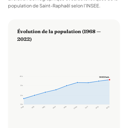
population de Saint-Raphaël selon l'INSEE.
Évolution de la population (1968 —
2022)
40 k
36 632 hab.
31 k
21 k
12 k
1968
1975
1982
1990
1999
2006
2011
2016
2022