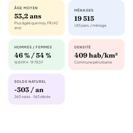
ÂGE MOYEN
MÉNAGES
53,2 ans
19 515
Plus âgée que moy. FR (42
1,85 pers. / ménage
ans)
HOMMES / FEMMES
DENSITÉ
46 % / 54 %
409 hab/km²
16 849 H · 19 783 F
Commune périurbaine
SOLDE NATUREL
-303 / an
260 naiss. · 563 décès