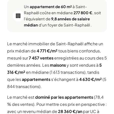
Un
appartement de 60 m²
à Saint-
Raphaël coûte en médiane
277 800 €
, soit
🏢
l'équivalent de
9,8 années de salaire
médian
d'un foyer de Saint-Raphaël .
Le marché immobilier de Saint-Raphaël affiche un
prix médian de
4 771 €/m²
tous biens confondus,
mesuré sur
7 457 ventes
enregistrées au cours des 5
dernières années. Les
maisons
y sont vendues à
5
316 €/m²
en médiane (1 613 transactions), tandis
que les
appartements
s'échangent à
4 630 €/m²
(5
844 transactions).
Le marché est
dominé par les appartements
(78,4
% des ventes). Pour mettre ces prix en perspective :
avec un revenu médian de
28 360 €/an
par UC à