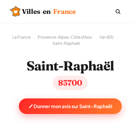
Villes
·
en
·
France
La France
›
Provence-Alpes-Côte d'Azur
›
Var (83)
›
Saint-Raphaël
Saint-Raphaël
83700
Donner mon avis sur Saint-Raphaël