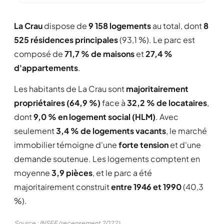
La Crau
dispose de
9 158 logements
au total, dont
8
525 résidences principales
(93,1 %). Le parc est
composé de
71,7 % de maisons
et
27,4 %
d'appartements
.
Les habitants de La Crau sont
majoritairement
propriétaires (64,9 %)
face à
32,2 % de locataires
,
dont
9,0 % en logement social (HLM)
. Avec
seulement
3,4 % de logements vacants
, le marché
immobilier témoigne d'une
forte tension
et d'une
demande soutenue. Les logements comptent en
moyenne
3,9 pièces
, et le parc a été
majoritairement construit
entre 1946 et 1990
(40,3
%).
Source : INSEE (recensement 2022)