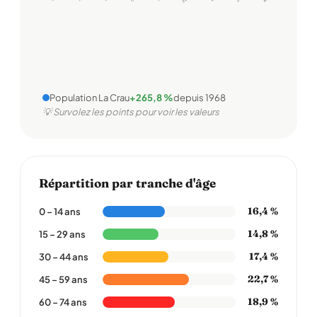
Population La Crau
+265,8 %
depuis 1968
💡 Survolez les points pour voir les valeurs
Répartition par tranche d'âge
16,4 %
0 – 14 ans
14,8 %
15 – 29 ans
17,4 %
30 – 44 ans
22,7 %
45 – 59 ans
18,9 %
60 – 74 ans