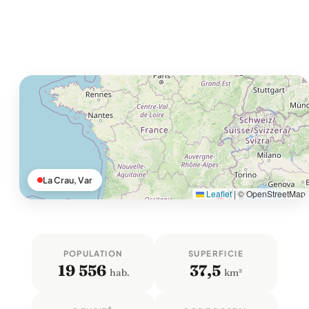
La Crau, Var
Leaflet
|
© OpenStreetMap
POPULATION
SUPERFICIE
19 556
37,5
hab.
km²