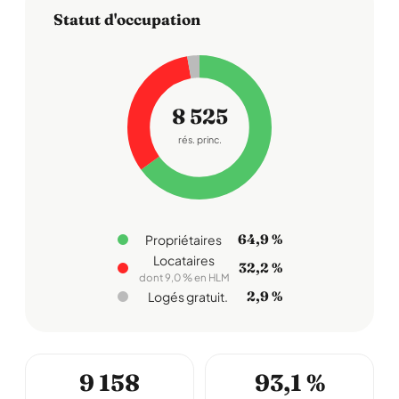
Statut d'occupation
8 525
rés. princ.
64,9 %
Propriétaires
Locataires
32,2 %
dont 9,0 % en HLM
2,9 %
Logés gratuit.
9 158
93,1 %