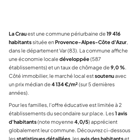
La Crau
est une commune périurbaine de
19 416
habitants
située en
Provence-Alpes-Côte d'Azur
,
dans le département Var (83). La commune affiche
une économie locale
développée
(587
établissements) et un taux de chômage de
9,0 %
.
Côté immobilier, le marché local est
soutenu
avec
un prix médian de
4 134 €/m²
(sur 5 dernières
années).
Pour les familles, l'offre éducative est limitée à 2
établissements du secondaire sur place. Les
1 avis
d'habitants
(note moyenne
4,0/5
) apprécient
globalement leur commune. Découvrez ci-dessous
les
statistiques détaillées
, les
avis des habitants
et