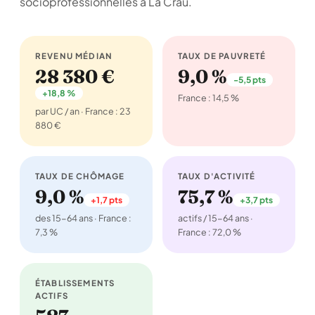
socioprofessionnelles à La Crau.
REVENU MÉDIAN
TAUX DE PAUVRETÉ
28 380 €
9,0 %
-5,5 pts
+18,8 %
France : 14,5 %
par UC / an · France : 23
880 €
TAUX DE CHÔMAGE
TAUX D'ACTIVITÉ
9,0 %
75,7 %
+1,7 pts
+3,7 pts
des 15-64 ans · France :
actifs / 15-64 ans ·
7,3 %
France : 72,0 %
ÉTABLISSEMENTS
ACTIFS