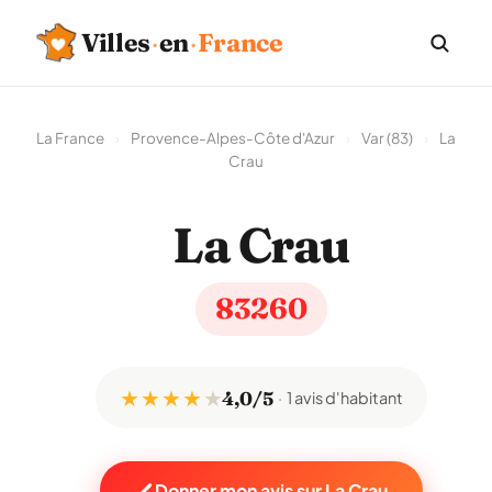
Villes
·
en
·
France
La France
›
Provence-Alpes-Côte d'Azur
›
Var (83)
›
La
Crau
La Crau
83260
★ ★ ★ ★
★
4,0/5
1 avis d'habitant
Donner mon avis sur La Crau