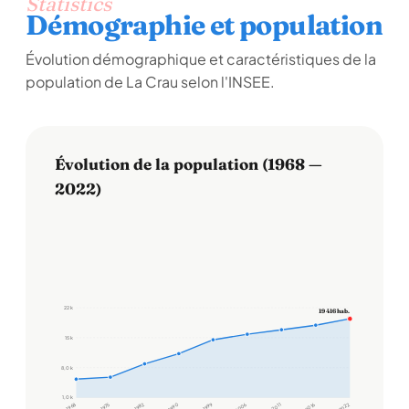
Statistics
Démographie et population
Évolution démographique et caractéristiques de la
population de La Crau selon l'INSEE.
Évolution de la population (1968 —
2022)
22 k
19 416 hab.
15 k
8,0 k
1,0 k
1968
1975
1982
1990
1999
2006
2011
2016
2022