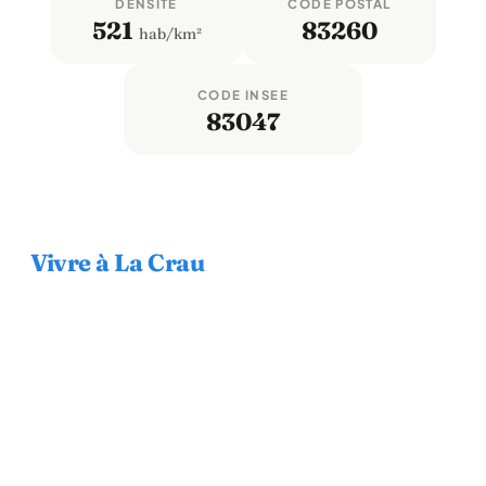
DENSITÉ
CODE POSTAL
521
83260
hab/km²
CODE INSEE
83047
Vivre à La Crau