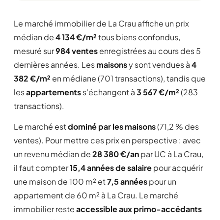
Le marché immobilier de La Crau affiche un prix
médian de
4 134 €/m²
tous biens confondus,
mesuré sur
984 ventes
enregistrées au cours des 5
dernières années. Les
maisons
y sont vendues à
4
382 €/m²
en médiane (701 transactions), tandis que
les
appartements
s'échangent à
3 567 €/m²
(283
transactions).
Le marché est
dominé par les maisons
(71,2 % des
ventes). Pour mettre ces prix en perspective : avec
un revenu médian de
28 380 €/an
par UC à La Crau,
il faut compter
15,4 années de salaire
pour acquérir
une maison de 100 m² et
7,5 années
pour un
appartement de 60 m² à La Crau. Le marché
immobilier reste
accessible aux primo-accédants