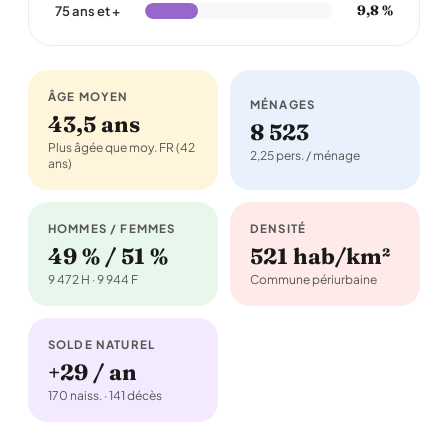
9,8 %
75 ans et +
ÂGE MOYEN
MÉNAGES
43,5 ans
8 523
Plus âgée que moy. FR (42
2,25 pers. / ménage
ans)
HOMMES / FEMMES
DENSITÉ
49 % / 51 %
521 hab/km²
9 472 H · 9 944 F
Commune périurbaine
SOLDE NATUREL
+29 / an
170 naiss. · 141 décès