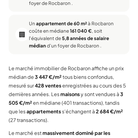
foyer de Rocbaron .
Un
appartement de 60 m²
à Rocbaron
coûte en médiane
161 040 €
, soit
🏢
l'équivalent de
5,8 années de salaire
médian
d'un foyer de Rocbaron .
Le marché immobilier de Rocbaron affiche un prix
médian de
3 447 €/m²
tous biens confondus,
mesuré sur
428 ventes
enregistrées au cours des 5
dernières années. Les
maisons
y sont vendues à
3
505 €/m²
en médiane (401 transactions), tandis
que les
appartements
s'échangent à
2 684 €/m²
(27 transactions).
Le marché est
massivement dominé par les