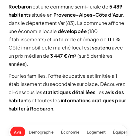
Rocbaron
est une commune semi-rurale de
5 489
habitants
située en
Provence-Alpes-Côte d'Azur
,
dans le département Var (83). La commune affiche
une économie locale
développée
(180
établissements) et un taux de chômage de
11,1 %
.
Côté immobilier, le marché local est
soutenu
avec
un prix médian de
3 447 €/m²
(sur 5 dernières
années).
Pour les familles, l'offre éducative est limitée à 1
établissement du secondaire sur place. Découvrez
ci-dessous les
statistiques détaillées
, les
avis des
habitants
et toutes les
informations pratiques pour
habiter à Rocbaron
.
Avis
Démographie
Économie
Logement
Équipement