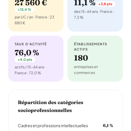
27 560 €
11,1 %
+3,8 pts
+15,4 %
des 15-64 ans · France :
par UC / an · France : 23
7,3 %
880 €
TAUX D'ACTIVITÉ
ÉTABLISSEMENTS
ACTIFS
76,0 %
180
+4,0 pts
entreprises et
actifs / 15-64 ans ·
commerces
France : 72,0 %
Répartition des catégories
socioprofessionnelles
Cadres et professions intellectuelles
6,1 %