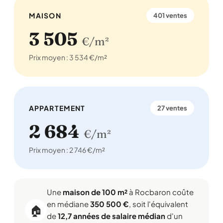
MAISON
401 ventes
3 505
€/m²
Prix moyen : 3 534 €/m²
APPARTEMENT
27 ventes
2 684
€/m²
Prix moyen : 2 746 €/m²
Une
maison de 100 m²
à Rocbaron coûte
en médiane
350 500 €
, soit l'équivalent
🏠
de
12,7 années de salaire médian
d'un