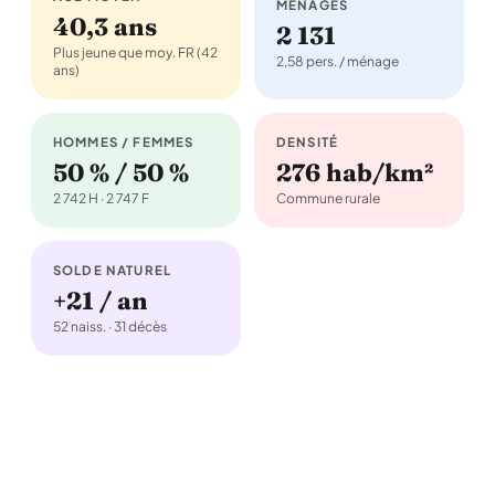
MÉNAGES
40,3 ans
2 131
Plus jeune que moy. FR (42
2,58 pers. / ménage
ans)
HOMMES / FEMMES
DENSITÉ
50 % / 50 %
276 hab/km²
2 742 H · 2 747 F
Commune rurale
SOLDE NATUREL
+21 / an
52 naiss. · 31 décès