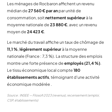
Les ménages de Rocbaron affichent un revenu
médian de
27 560 € par an
par unité de
consommation, soit
nettement supérieur
à la
moyenne nationale de
23 880 €
, avec un revenu
moyen de
24 423 €
.
Le marché du travail affiche un taux de chômage de
11,1 %
,
légèrement supérieur
à la moyenne
nationale (France : 7,3 %). La structure des emplois
montre une forte présence de
employés (21,4 %)
.
Le tissu économique local compte
180
établissements actifs
, témoignant d'une activité
économique modérée .
Source : INSEE — Filosofi 2023 (revenus), recensement (emploi,
CSP, établissements)