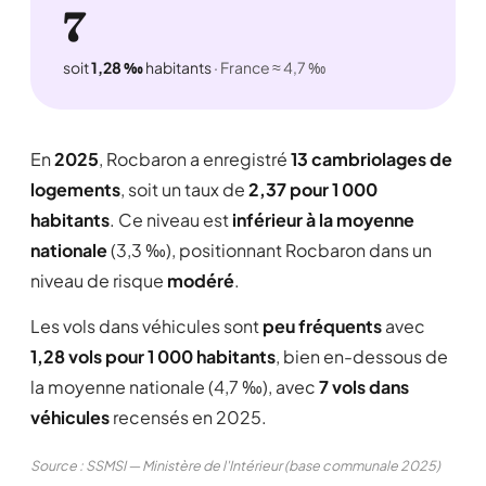
7
soit
1,28 ‰
habitants
· France ≈ 4,7 ‰
En
2025
, Rocbaron a enregistré
13 cambriolages de
logements
, soit un taux de
2,37 pour 1 000
habitants
. Ce niveau est
inférieur à la moyenne
nationale
(3,3 ‰), positionnant Rocbaron dans un
niveau de risque
modéré
.
Les vols dans véhicules sont
peu fréquents
avec
1,28 vols pour 1 000 habitants
, bien en-dessous de
la moyenne nationale (4,7 ‰), avec
7 vols dans
véhicules
recensés en 2025.
Source : SSMSI — Ministère de l'Intérieur (base communale 2025)