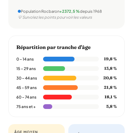
Population Rocbaron
+2372,5 %
depuis 1968
💡 Survolez les points pour voir les valeurs
Répartition par tranche d'âge
19,8 %
0 – 14 ans
13,8 %
15 – 29 ans
20,8 %
30 – 44 ans
21,8 %
45 – 59 ans
18,1 %
60 – 74 ans
5,8 %
75 ans et +
ÂGE MOYEN