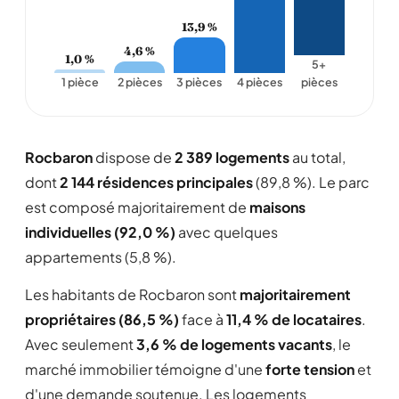
13,9 %
4,6 %
1,0 %
5+
1 pièce
2 pièces
3 pièces
4 pièces
pièces
Rocbaron
dispose de
2 389 logements
au total,
dont
2 144 résidences principales
(89,8 %). Le parc
est composé majoritairement de
maisons
individuelles (92,0 %)
avec quelques
appartements (5,8 %).
Les habitants de Rocbaron sont
majoritairement
propriétaires (86,5 %)
face à
11,4 % de locataires
.
Avec seulement
3,6 % de logements vacants
, le
marché immobilier témoigne d'une
forte tension
et
d'une demande soutenue. Les logements