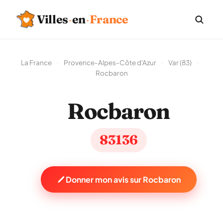
Villes
·
en
·
France
La France
›
Provence-Alpes-Côte d'Azur
›
Var (83)
›
Rocbaron
Rocbaron
83136
Donner mon avis sur Rocbaron