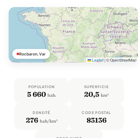
Rocbaron, Var
Leaflet
|
© OpenStreetMap
POPULATION
SUPERFICIE
5 660
20,5
hab.
km²
DENSITÉ
CODE POSTAL
276
83136
hab/km²