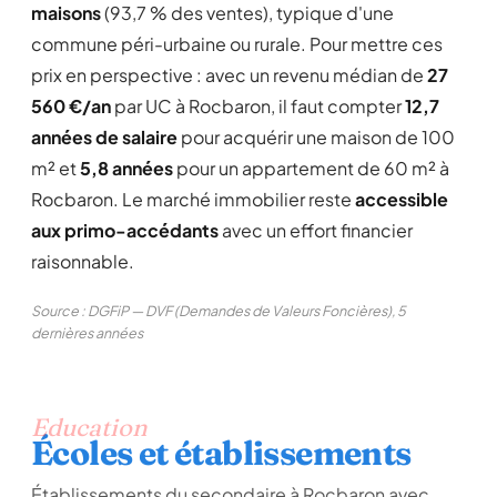
maisons
(93,7 % des ventes), typique d'une
commune péri-urbaine ou rurale. Pour mettre ces
prix en perspective : avec un revenu médian de
27
560 €/an
par UC à Rocbaron, il faut compter
12,7
années de salaire
pour acquérir une maison de 100
m² et
5,8 années
pour un appartement de 60 m² à
Rocbaron. Le marché immobilier reste
accessible
aux primo-accédants
avec un effort financier
raisonnable.
Source : DGFiP — DVF (Demandes de Valeurs Foncières), 5
dernières années
Education
Écoles et établissements
Établissements du secondaire à Rocbaron avec